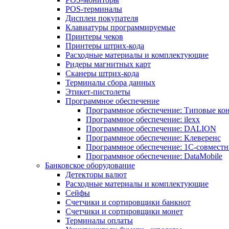
POS-терминалы
Дисплеи покупателя
Клавиатуры программируемые
Принтеры чеков
Принтеры штрих-кода
Расходные материалы и комплектующие
Ридеры магнитных карт
Сканеры штрих-кода
Терминалы сбора данных
Этикет-пистолеты
Программное обеспечение
Программное обеспечение: Типовые к
Программное обеспечение: ilexx
Программное обеспечение: DALION
Программное обеспечение: Клеверенс
Программное обеспечение: 1С-совмест
Программное обеспечение: DataMobile
Банковское оборудование
Детекторы валют
Расходные материалы и комплектующие
Сейфы
Счетчики и сортировщики банкнот
Счетчики и сортировщики монет
Терминалы оплаты