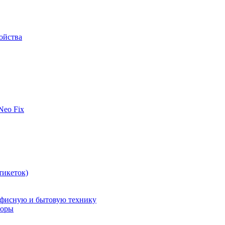
ойства
 Neo Fix
тикеток)
офисную и бытовую технику
поры