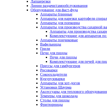
Лапшерезки
Линии раздачи/самообслуживания
Оборудование для фаст-фуда
Аппараты блинные
Аппараты для нарезки картофеля спира
Аппараты для попкорна
Аппараты для производства сахарной в
Аппараты для производства сахар
Комплектующие для аппаратов по 
Аппараты пончиковые
Вафельницы
Грили
Печи для пиццы
Печи для пиццы
Комплектующие для печей для пи
Прессы для гамбургеров
Рисоварки
Сокоохладители
Кукурузоварки
Аппараты для хот-догов
Установки Шаурма
Аксессуары для теплового оборудовани
Темперы для шоколада
Столы для пиццы
Фритюрницы