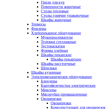
Грили для кур
Поверхности жарочные
Столы тепловые
Столы горячие упаковочные
Шкафы жарочные
Термосы
Фризеры
Хлебопекарное оборудование
Мукопросеиватели
Тележки стеллажные
Тестораскатки
Формы хлебные
Шкафы пекарские
Шкафы пекарские
Шкафы расстоечные
Шпильки
Шкафы кухонные
Электромеханическое оборудование
Блендеры
Картофелечистки электрические
Миксеры
Мясорубки промышленные
Овощерезки
Овощерезки
Комплектующие для овощерезок