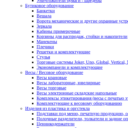
Уничтожители бумаги - шредеры
Бутиковое оборудование
Банкетки
Вешала
Ворота механические и другие охранные устр
Зеркала
Кабины примерочные
Корзины для распродаж, стойки и накопители
Манекены
Плечики
Решетки и комплектующие
Стулья
Торговые системы Joker, Uno, Global, Vertical,
Экономпанели и комплектующие
Весы / Весовое оборудование
Весы крановые
Весы лабораторные, ювелирные
Весы торговые
Весы электронные складские напольные
Комплексы этикетирования (весы с печатью э
Комплектующие к весовому оборудованию
Изделия из пластика и оргстекла
Подставки под меню, печатную продукцию, 
Полочные разделители, толкатели и задние о
Ценникодержатели