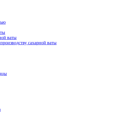
лью
аты
ной ваты
производству сахарной ваты
ццы
я