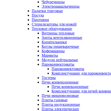
Чебуречницы
Электрошашлычницы
Палатки торговые
Посуда
Противни
Стерилизаторы для ножей
Тепловое оборудование
Витрины тепловые
Зонты вентиляционные
Кипятильники
Котлы пищеварочные
Кофемашины
Мармиты
Модули нейтральные
Пароконвектоматы
Пароконвектоматы
Комплектующие для пароконвекто
Тостеры
Печи конвекционные
Печи конвекционные
Комплектующие для печей конве
Печи микроволновые
Плиты газовые
Плиты индукционные
Плиты электрические