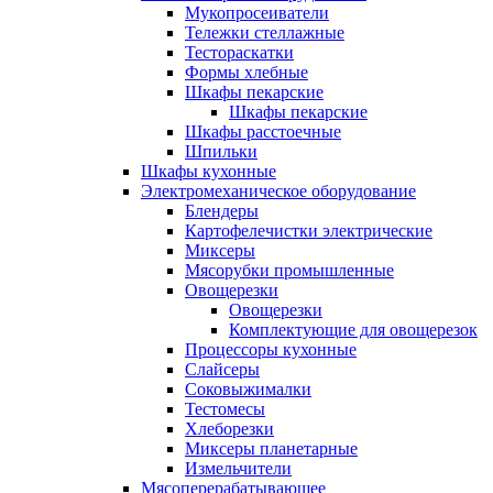
Мукопросеиватели
Тележки стеллажные
Тестораскатки
Формы хлебные
Шкафы пекарские
Шкафы пекарские
Шкафы расстоечные
Шпильки
Шкафы кухонные
Электромеханическое оборудование
Блендеры
Картофелечистки электрические
Миксеры
Мясорубки промышленные
Овощерезки
Овощерезки
Комплектующие для овощерезок
Процессоры кухонные
Слайсеры
Соковыжималки
Тестомесы
Хлеборезки
Миксеры планетарные
Измельчители
Мясоперерабатывающее