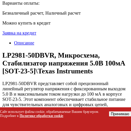
Варианты оплаты:
Безналичный расчет, Наличный расчет
Можно купить в кредит
Заявка на кредит
Описание
LP2981-50DBVR, Микросхема,
Стабилизатор напряжения 5.0В 100мА
[SOT-23-5]\Texas Instruments
LP2981-50DBVR представляет собой прецизионный
линейный регулятор напряжения с фиксированным выходом
5.0 В и максимальным током нагрузки до 100 мА в корпусе
SOT-23-5. Этот компонент обеспечивает стабильное питание
для чувствительных аналоговых и цифровых цепей,
эффективно снижая уровень шумов и пульсаций от источника
Сайт использует файлы cookie, обрабатываемые Вашим браузером.
Принимаю
питания. Микросхема решает задачу компактного размещения
Подробнее в
Политике обработки cookie
.
элементов схемы при сохранении высокого качества
выходного сигнала в устройствах с ограниченным бюджетом
по энергопотреблению.