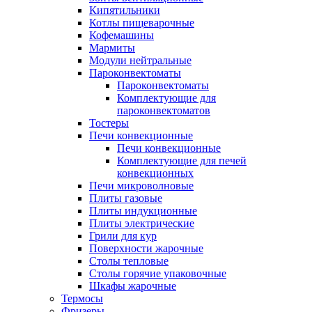
Кипятильники
Котлы пищеварочные
Кофемашины
Мармиты
Модули нейтральные
Пароконвектоматы
Пароконвектоматы
Комплектующие для
пароконвектоматов
Тостеры
Печи конвекционные
Печи конвекционные
Комплектующие для печей
конвекционных
Печи микроволновые
Плиты газовые
Плиты индукционные
Плиты электрические
Грили для кур
Поверхности жарочные
Столы тепловые
Столы горячие упаковочные
Шкафы жарочные
Термосы
Фризеры