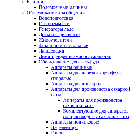
Клининг
Поломоечные машины
Оборудование для общепита
Водоподготовка
Гастроемкости
Генераторы льда
Доски разделочные
Жироуловители
Запайщики настольные
Лапшерезки
Линии раздачи/самообслуживания
Оборудование для фаст-фуда
Аппараты блинные
Аппараты для нарезки картофеля
спиралью
Аппараты для попкорна
Аппараты для производства сахарной
ваты
Аппараты для производства
сахарной ваты
Комплектующие для аппаратов
по производству сахарной ваты
Аппараты пончиковые
Вафельницы
Грили