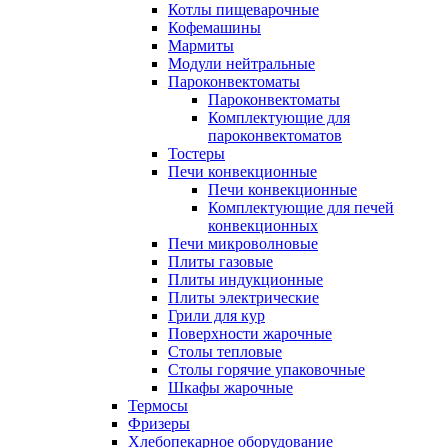
Котлы пищеварочные
Кофемашины
Мармиты
Модули нейтральные
Пароконвектоматы
Пароконвектоматы
Комплектующие для
пароконвектоматов
Тостеры
Печи конвекционные
Печи конвекционные
Комплектующие для печей
конвекционных
Печи микроволновые
Плиты газовые
Плиты индукционные
Плиты электрические
Грили для кур
Поверхности жарочные
Столы тепловые
Столы горячие упаковочные
Шкафы жарочные
Термосы
Фризеры
Хлебопекарное оборудование