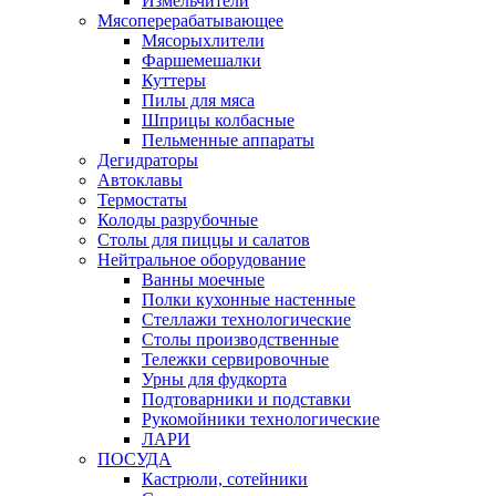
Измельчители
Мясоперерабатывающее
Мясорыхлители
Фаршемешалки
Куттеры
Пилы для мяса
Шприцы колбасные
Пельменные аппараты
Дегидраторы
Автоклавы
Термостаты
Колоды разрубочные
Столы для пиццы и салатов
Нейтральное оборудование
Ванны моечные
Полки кухонные настенные
Стеллажи технологические
Столы производственные
Тележки сервировочные
Урны для фудкорта
Подтоварники и подставки
Рукомойники технологические
ЛАРИ
ПОСУДА
Кастрюли, сотейники