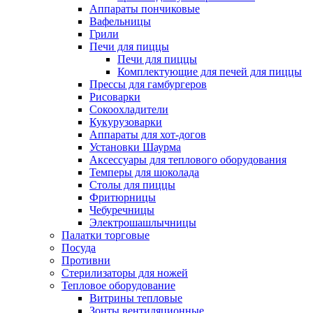
Аппараты пончиковые
Вафельницы
Грили
Печи для пиццы
Печи для пиццы
Комплектующие для печей для пиццы
Прессы для гамбургеров
Рисоварки
Сокоохладители
Кукурузоварки
Аппараты для хот-догов
Установки Шаурма
Аксессуары для теплового оборудования
Темперы для шоколада
Столы для пиццы
Фритюрницы
Чебуречницы
Электрошашлычницы
Палатки торговые
Посуда
Противни
Стерилизаторы для ножей
Тепловое оборудование
Витрины тепловые
Зонты вентиляционные