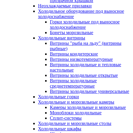
прозрачной крышкой
Неохлаждаемые прилавки
Холодильное оборудование под выносное
холодоснабжение
Горки холодильные под выносное
холодоснабжение
Бонеты морозильные
Холодильные витрины
Витрины "рыба на льду" (витрины
рыбные)
Витрины кондитерские
Витрины низкотемпературные
Витрины холодильные и тепловые
настольные
Витрины холодильные открытые
Витрины холодильные
среднетемпературные
Витрины холодильные универсальные
Холодильные горки
Холодильные и морозильные камеры
Камеры холодильные и морозильные
Моноблоки холодильные
Сплит-системы
Холодильные и морозильные столы
Холодильные шкафы