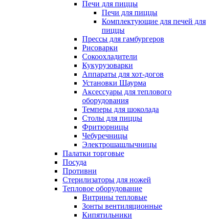
Печи для пиццы
Печи для пиццы
Комплектующие для печей для
пиццы
Прессы для гамбургеров
Рисоварки
Сокоохладители
Кукурузоварки
Аппараты для хот-догов
Установки Шаурма
Аксессуары для теплового
оборудования
Темперы для шоколада
Столы для пиццы
Фритюрницы
Чебуречницы
Электрошашлычницы
Палатки торговые
Посуда
Противни
Стерилизаторы для ножей
Тепловое оборудование
Витрины тепловые
Зонты вентиляционные
Кипятильники