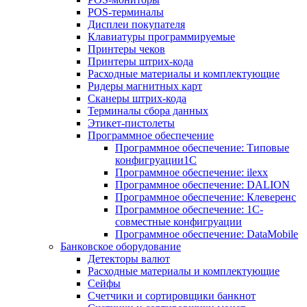
POS-терминалы
Дисплеи покупателя
Клавиатуры программируемые
Принтеры чеков
Принтеры штрих-кода
Расходные материалы и комплектующие
Ридеры магнитных карт
Сканеры штрих-кода
Терминалы сбора данных
Этикет-пистолеты
Программное обеспечение
Программное обеспечение: Типовые
конфигруации1С
Программное обеспечение: ilexx
Программное обеспечение: DALION
Программное обеспечение: Клеверенс
Программное обеспечение: 1С-
совместные конфигруации
Программное обеспечение: DataMobile
Банковское оборудование
Детекторы валют
Расходные материалы и комплектующие
Сейфы
Счетчики и сортировщики банкнот