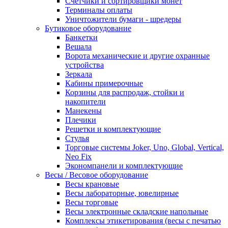
Счетчики и сортировщики монет
Терминалы оплаты
Уничтожители бумаги - шредеры
Бутиковое оборудование
Банкетки
Вешала
Ворота механические и другие охранные
устройства
Зеркала
Кабины примерочные
Корзины для распродаж, стойки и
накопители
Манекены
Плечики
Решетки и комплектующие
Стулья
Торговые системы Joker, Uno, Global, Vertical,
Neo Fix
Экономпанели и комплектующие
Весы / Весовое оборудование
Весы крановые
Весы лабораторные, ювелирные
Весы торговые
Весы электронные складские напольные
Комплексы этикетирования (весы с печатью