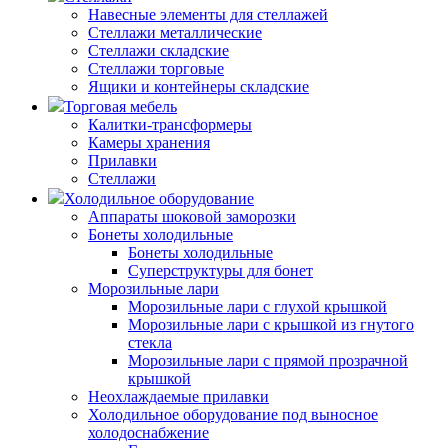
Навесные элементы для стеллажей
Стеллажи металлические
Стеллажи складские
Стеллажи торговые
Ящики и контейнеры складские
Торговая мебель
Калитки-трансформеры
Камеры хранения
Прилавки
Стеллажи
Холодильное оборудование
Аппараты шоковой заморозки
Бонеты холодильные
Бонеты холодильные
Суперструктуры для бонет
Морозильные лари
Морозильные лари с глухой крышкой
Морозильные лари с крышкой из гнутого
стекла
Морозильные лари с прямой прозрачной
крышкой
Неохлаждаемые прилавки
Холодильное оборудование под выносное
холодоснабжение