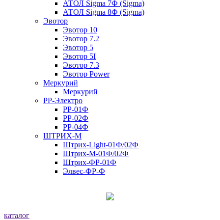
АТОЛ Sigma 7Ф (Sigma)
АТОЛ Sigma 8Ф (Sigma)
Эвотор
Эвотор 10
Эвотор 7.2
Эвотор 5
Эвотор 5I
Эвотор 7.3
Эвотор Power
Меркурий
Меркурий
РР-Электро
РР-01Ф
РР-02Ф
РР-04Ф
ШТРИХ-М
Штрих-Light-01Ф/02Ф
Штрих-М-01Ф/02Ф
Штрих-ФР-01Ф
Элвес-ФР-Ф
каталог