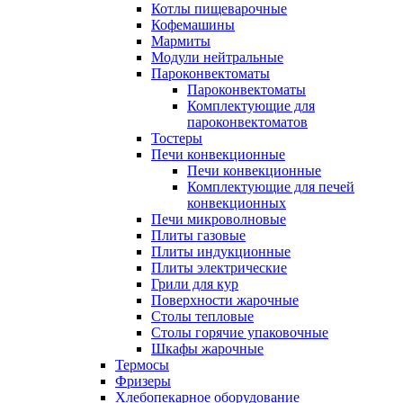
Котлы пищеварочные
Кофемашины
Мармиты
Модули нейтральные
Пароконвектоматы
Пароконвектоматы
Комплектующие для
пароконвектоматов
Тостеры
Печи конвекционные
Печи конвекционные
Комплектующие для печей
конвекционных
Печи микроволновые
Плиты газовые
Плиты индукционные
Плиты электрические
Грили для кур
Поверхности жарочные
Столы тепловые
Столы горячие упаковочные
Шкафы жарочные
Термосы
Фризеры
Хлебопекарное оборудование