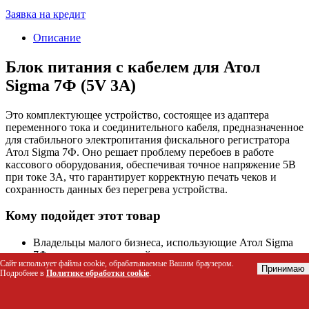
Заявка на кредит
Описание
Блок питания с кабелем для Атол
Sigma 7Ф (5V 3A)
Это комплектующее устройство, состоящее из адаптера
переменного тока и соединительного кабеля, предназначенное
для стабильного электропитания фискального регистратора
Атол Sigma 7Ф. Оно решает проблему перебоев в работе
кассового оборудования, обеспечивая точное напряжение 5В
при токе 3А, что гарантирует корректную печать чеков и
сохранность данных без перегрева устройства.
Кому подойдет этот товар
Владельцы малого бизнеса, использующие Атол Sigma
7Ф для приема платежей
Сайт использует файлы cookie, обрабатываемые Вашим браузером.
Менеджеры по закупкам IT-оборудования для торговых
Принимаю
Подробнее в
Политике обработки cookie
.
точек
Службы технической поддержки кассовых аппаратов
при замене вышедших из строя блоков питания