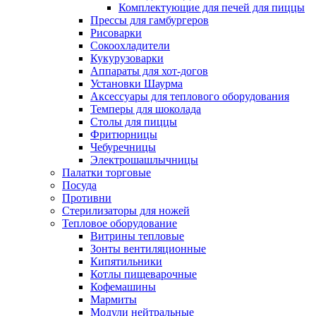
Комплектующие для печей для пиццы
Прессы для гамбургеров
Рисоварки
Сокоохладители
Кукурузоварки
Аппараты для хот-догов
Установки Шаурма
Аксессуары для теплового оборудования
Темперы для шоколада
Столы для пиццы
Фритюрницы
Чебуречницы
Электрошашлычницы
Палатки торговые
Посуда
Противни
Стерилизаторы для ножей
Тепловое оборудование
Витрины тепловые
Зонты вентиляционные
Кипятильники
Котлы пищеварочные
Кофемашины
Мармиты
Модули нейтральные