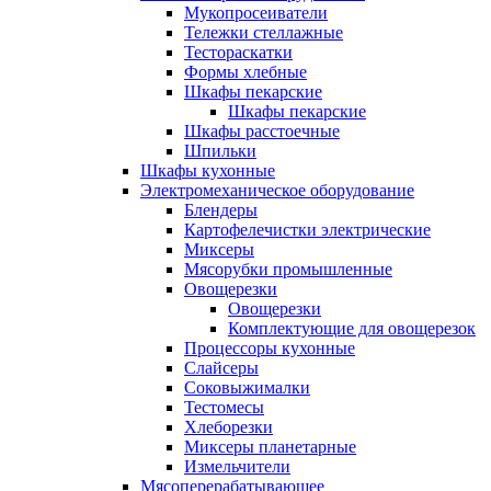
Мукопросеиватели
Тележки стеллажные
Тестораскатки
Формы хлебные
Шкафы пекарские
Шкафы пекарские
Шкафы расстоечные
Шпильки
Шкафы кухонные
Электромеханическое оборудование
Блендеры
Картофелечистки электрические
Миксеры
Мясорубки промышленные
Овощерезки
Овощерезки
Комплектующие для овощерезок
Процессоры кухонные
Слайсеры
Соковыжималки
Тестомесы
Хлеборезки
Миксеры планетарные
Измельчители
Мясоперерабатывающее