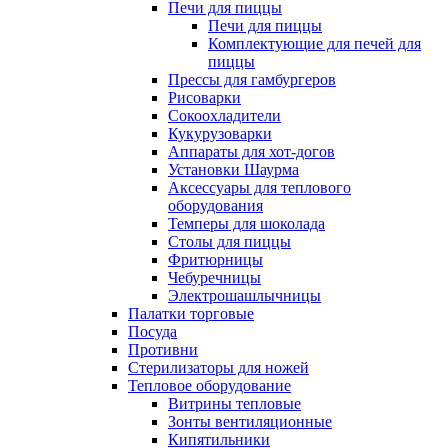
Печи для пиццы
Печи для пиццы
Комплектующие для печей для
пиццы
Прессы для гамбургеров
Рисоварки
Сокоохладители
Кукурузоварки
Аппараты для хот-догов
Установки Шаурма
Аксессуары для теплового
оборудования
Темперы для шоколада
Столы для пиццы
Фритюрницы
Чебуречницы
Электрошашлычницы
Палатки торговые
Посуда
Противни
Стерилизаторы для ножей
Тепловое оборудование
Витрины тепловые
Зонты вентиляционные
Кипятильники