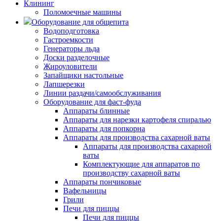
Клининг
Поломоечные машины
Оборудование для общепита
Водоподготовка
Гастроемкости
Генераторы льда
Доски разделочные
Жироуловители
Запайщики настольные
Лапшерезки
Линии раздачи/самообслуживания
Оборудование для фаст-фуда
Аппараты блинные
Аппараты для нарезки картофеля спиралью
Аппараты для попкорна
Аппараты для производства сахарной ваты
Аппараты для производства сахарной
ваты
Комплектующие для аппаратов по
производству сахарной ваты
Аппараты пончиковые
Вафельницы
Грили
Печи для пиццы
Печи для пиццы