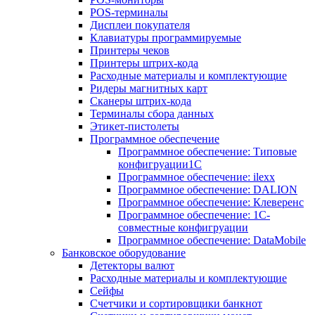
POS-терминалы
Дисплеи покупателя
Клавиатуры программируемые
Принтеры чеков
Принтеры штрих-кода
Расходные материалы и комплектующие
Ридеры магнитных карт
Сканеры штрих-кода
Терминалы сбора данных
Этикет-пистолеты
Программное обеспечение
Программное обеспечение: Типовые
конфигруации1С
Программное обеспечение: ilexx
Программное обеспечение: DALION
Программное обеспечение: Клеверенс
Программное обеспечение: 1С-
совместные конфигруации
Программное обеспечение: DataMobile
Банковское оборудование
Детекторы валют
Расходные материалы и комплектующие
Сейфы
Счетчики и сортировщики банкнот