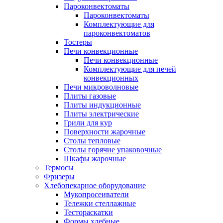
Пароконвектоматы
Пароконвектоматы
Комплектующие для
пароконвектоматов
Тостеры
Печи конвекционные
Печи конвекционные
Комплектующие для печей
конвекционных
Печи микроволновые
Плиты газовые
Плиты индукционные
Плиты электрические
Грили для кур
Поверхности жарочные
Столы тепловые
Столы горячие упаковочные
Шкафы жарочные
Термосы
Фризеры
Хлебопекарное оборудование
Мукопросеиватели
Тележки стеллажные
Тестораскатки
Формы хлебные