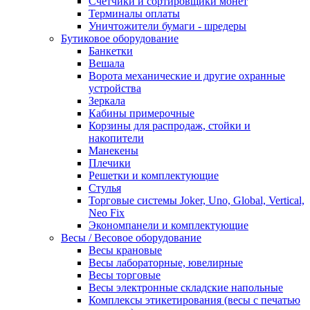
Счетчики и сортировщики монет
Терминалы оплаты
Уничтожители бумаги - шредеры
Бутиковое оборудование
Банкетки
Вешала
Ворота механические и другие охранные
устройства
Зеркала
Кабины примерочные
Корзины для распродаж, стойки и
накопители
Манекены
Плечики
Решетки и комплектующие
Стулья
Торговые системы Joker, Uno, Global, Vertical,
Neo Fix
Экономпанели и комплектующие
Весы / Весовое оборудование
Весы крановые
Весы лабораторные, ювелирные
Весы торговые
Весы электронные складские напольные
Комплексы этикетирования (весы с печатью