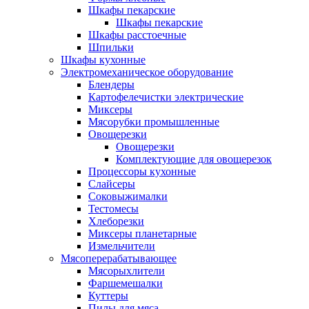
Шкафы пекарские
Шкафы пекарские
Шкафы расстоечные
Шпильки
Шкафы кухонные
Электромеханическое оборудование
Блендеры
Картофелечистки электрические
Миксеры
Мясорубки промышленные
Овощерезки
Овощерезки
Комплектующие для овощерезок
Процессоры кухонные
Слайсеры
Соковыжималки
Тестомесы
Хлеборезки
Миксеры планетарные
Измельчители
Мясоперерабатывающее
Мясорыхлители
Фаршемешалки
Куттеры
Пилы для мяса