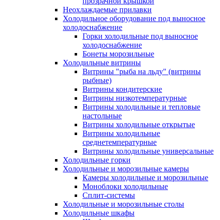
прозрачной крышкой
Неохлаждаемые прилавки
Холодильное оборудование под выносное
холодоснабжение
Горки холодильные под выносное
холодоснабжение
Бонеты морозильные
Холодильные витрины
Витрины "рыба на льду" (витрины
рыбные)
Витрины кондитерские
Витрины низкотемпературные
Витрины холодильные и тепловые
настольные
Витрины холодильные открытые
Витрины холодильные
среднетемпературные
Витрины холодильные универсальные
Холодильные горки
Холодильные и морозильные камеры
Камеры холодильные и морозильные
Моноблоки холодильные
Сплит-системы
Холодильные и морозильные столы
Холодильные шкафы