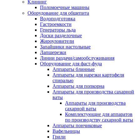
Клининг
Поломоечные машины
Оборудование для общепита
Водоподготовка
Гастроемкости
Генераторы льда
Доски разделочные
Жироуловители
Запайщики настольные
Лапшерезки
Линии раздачи/самообслуживания
Оборудование для фаст-фуда
Аппараты блинные
Аппараты для нарезки картофеля
спиралью
Аппараты для попкорна
Аппараты для производства сахарной
ваты
Аппараты для производства
сахарной ваты
Комплектующие для аппаратов
по производству сахарной ваты
Аппараты пончиковые
Вафельницы
Грили