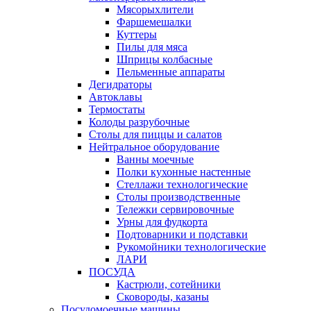
Мясорыхлители
Фаршемешалки
Куттеры
Пилы для мяса
Шприцы колбасные
Пельменные аппараты
Дегидраторы
Автоклавы
Термостаты
Колоды разрубочные
Столы для пиццы и салатов
Нейтральное оборудование
Ванны моечные
Полки кухонные настенные
Стеллажи технологические
Столы производственные
Тележки сервировочные
Урны для фудкорта
Подтоварники и подставки
Рукомойники технологические
ЛАРИ
ПОСУДА
Кастрюли, сотейники
Сковороды, казаны
Посудомоечные машины