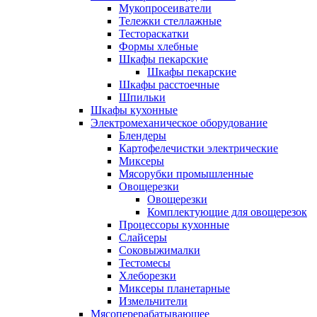
Мукопросеиватели
Тележки стеллажные
Тестораскатки
Формы хлебные
Шкафы пекарские
Шкафы пекарские
Шкафы расстоечные
Шпильки
Шкафы кухонные
Электромеханическое оборудование
Блендеры
Картофелечистки электрические
Миксеры
Мясорубки промышленные
Овощерезки
Овощерезки
Комплектующие для овощерезок
Процессоры кухонные
Слайсеры
Соковыжималки
Тестомесы
Хлеборезки
Миксеры планетарные
Измельчители
Мясоперерабатывающее