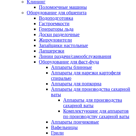
Клининг
Поломоечные машины
Оборудование для общепита
Водоподготовка
Гастроемкости
Генераторы льда
Доски разделочные
Жироуловители
Запайщики настольные
Лапшерезки
Линии раздачи/самообслуживания
Оборудование для фаст-фуда
Аппараты блинные
Аппараты для нарезки картофеля
спиралью
Аппараты для попкорна
Аппараты для производства сахарной
ваты
Аппараты для производства
сахарной ваты
Комплектующие для аппаратов
по производству сахарной ваты
Аппараты пончиковые
Вафельницы
Грили