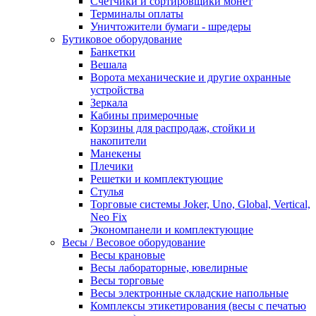
Счетчики и сортировщики монет
Терминалы оплаты
Уничтожители бумаги - шредеры
Бутиковое оборудование
Банкетки
Вешала
Ворота механические и другие охранные
устройства
Зеркала
Кабины примерочные
Корзины для распродаж, стойки и
накопители
Манекены
Плечики
Решетки и комплектующие
Стулья
Торговые системы Joker, Uno, Global, Vertical,
Neo Fix
Экономпанели и комплектующие
Весы / Весовое оборудование
Весы крановые
Весы лабораторные, ювелирные
Весы торговые
Весы электронные складские напольные
Комплексы этикетирования (весы с печатью