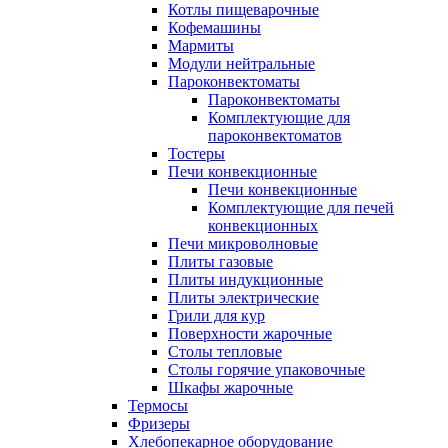
Котлы пищеварочные
Кофемашины
Мармиты
Модули нейтральные
Пароконвектоматы
Пароконвектоматы
Комплектующие для
пароконвектоматов
Тостеры
Печи конвекционные
Печи конвекционные
Комплектующие для печей
конвекционных
Печи микроволновые
Плиты газовые
Плиты индукционные
Плиты электрические
Грили для кур
Поверхности жарочные
Столы тепловые
Столы горячие упаковочные
Шкафы жарочные
Термосы
Фризеры
Хлебопекарное оборудование