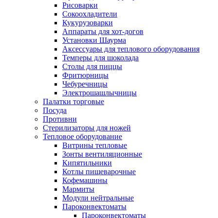
Рисоварки
Сокоохладители
Кукурузоварки
Аппараты для хот-догов
Установки Шаурма
Аксессуары для теплового оборудования
Темперы для шоколада
Столы для пиццы
Фритюрницы
Чебуречницы
Электрошашлычницы
Палатки торговые
Посуда
Противни
Стерилизаторы для ножей
Тепловое оборудование
Витрины тепловые
Зонты вентиляционные
Кипятильники
Котлы пищеварочные
Кофемашины
Мармиты
Модули нейтральные
Пароконвектоматы
Пароконвектоматы