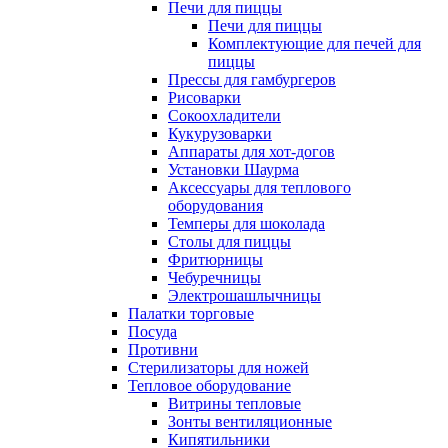
Печи для пиццы
Печи для пиццы
Комплектующие для печей для
пиццы
Прессы для гамбургеров
Рисоварки
Сокоохладители
Кукурузоварки
Аппараты для хот-догов
Установки Шаурма
Аксессуары для теплового
оборудования
Темперы для шоколада
Столы для пиццы
Фритюрницы
Чебуречницы
Электрошашлычницы
Палатки торговые
Посуда
Противни
Стерилизаторы для ножей
Тепловое оборудование
Витрины тепловые
Зонты вентиляционные
Кипятильники