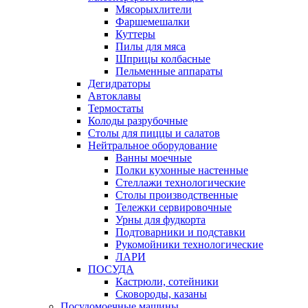
Мясорыхлители
Фаршемешалки
Куттеры
Пилы для мяса
Шприцы колбасные
Пельменные аппараты
Дегидраторы
Автоклавы
Термостаты
Колоды разрубочные
Столы для пиццы и салатов
Нейтральное оборудование
Ванны моечные
Полки кухонные настенные
Стеллажи технологические
Столы производственные
Тележки сервировочные
Урны для фудкорта
Подтоварники и подставки
Рукомойники технологические
ЛАРИ
ПОСУДА
Кастрюли, сотейники
Сковороды, казаны
Посудомоечные машины