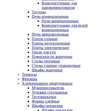
Комплектующие для
пароконвектоматов
Тостеры
Печи конвекционные
Печи конвекционные
Комплектующие для печей
конвекционных
Печи микроволновые
Плиты газовые
Плиты индукционные
Плиты электрические
Грили для кур
Поверхности жарочные
Столы тепловые
Столы горячие упаковочные
Шкафы жарочные
Термосы
Фризеры
Хлебопекарное оборудование
Мукопросеиватели
Тележки стеллажные
Тестораскатки
Формы хлебные
Шкафы пекарские
Шкафы пекарские