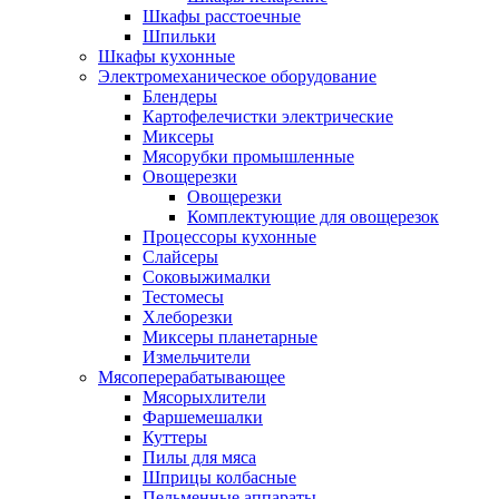
Шкафы расстоечные
Шпильки
Шкафы кухонные
Электромеханическое оборудование
Блендеры
Картофелечистки электрические
Миксеры
Мясорубки промышленные
Овощерезки
Овощерезки
Комплектующие для овощерезок
Процессоры кухонные
Слайсеры
Соковыжималки
Тестомесы
Хлеборезки
Миксеры планетарные
Измельчители
Мясоперерабатывающее
Мясорыхлители
Фаршемешалки
Куттеры
Пилы для мяса
Шприцы колбасные
Пельменные аппараты