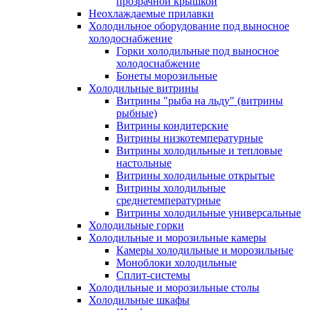
прозрачной крышкой
Неохлаждаемые прилавки
Холодильное оборудование под выносное
холодоснабжение
Горки холодильные под выносное
холодоснабжение
Бонеты морозильные
Холодильные витрины
Витрины "рыба на льду" (витрины
рыбные)
Витрины кондитерские
Витрины низкотемпературные
Витрины холодильные и тепловые
настольные
Витрины холодильные открытые
Витрины холодильные
среднетемпературные
Витрины холодильные универсальные
Холодильные горки
Холодильные и морозильные камеры
Камеры холодильные и морозильные
Моноблоки холодильные
Сплит-системы
Холодильные и морозильные столы
Холодильные шкафы