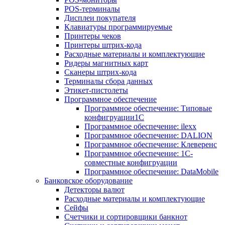
POS-терминалы
Дисплеи покупателя
Клавиатуры программируемые
Принтеры чеков
Принтеры штрих-кода
Расходные материалы и комплектующие
Ридеры магнитных карт
Сканеры штрих-кода
Терминалы сбора данных
Этикет-пистолеты
Программное обеспечение
Программное обеспечение: Типовые
конфигруации1С
Программное обеспечение: ilexx
Программное обеспечение: DALION
Программное обеспечение: Клеверенс
Программное обеспечение: 1С-
совместные конфигруации
Программное обеспечение: DataMobile
Банковское оборудование
Детекторы валют
Расходные материалы и комплектующие
Сейфы
Счетчики и сортировщики банкнот