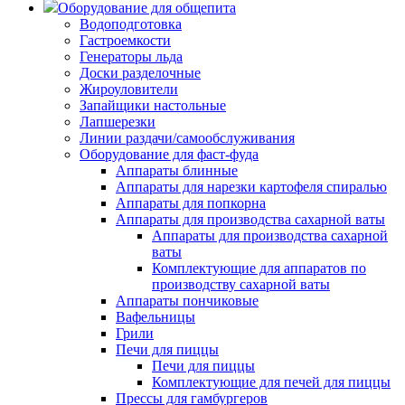
Оборудование для общепита
Водоподготовка
Гастроемкости
Генераторы льда
Доски разделочные
Жироуловители
Запайщики настольные
Лапшерезки
Линии раздачи/самообслуживания
Оборудование для фаст-фуда
Аппараты блинные
Аппараты для нарезки картофеля спиралью
Аппараты для попкорна
Аппараты для производства сахарной ваты
Аппараты для производства сахарной
ваты
Комплектующие для аппаратов по
производству сахарной ваты
Аппараты пончиковые
Вафельницы
Грили
Печи для пиццы
Печи для пиццы
Комплектующие для печей для пиццы
Прессы для гамбургеров