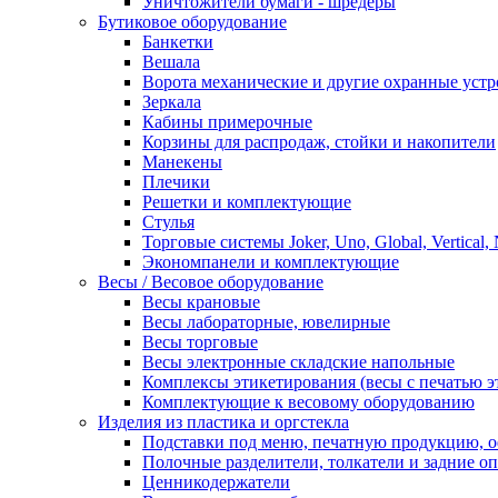
Уничтожители бумаги - шредеры
Бутиковое оборудование
Банкетки
Вешала
Ворота механические и другие охранные устр
Зеркала
Кабины примерочные
Корзины для распродаж, стойки и накопители
Манекены
Плечики
Решетки и комплектующие
Стулья
Торговые системы Joker, Uno, Global, Vertical,
Экономпанели и комплектующие
Весы / Весовое оборудование
Весы крановые
Весы лабораторные, ювелирные
Весы торговые
Весы электронные складские напольные
Комплексы этикетирования (весы с печатью э
Комплектующие к весовому оборудованию
Изделия из пластика и оргстекла
Подставки под меню, печатную продукцию, 
Полочные разделители, толкатели и задние о
Ценникодержатели