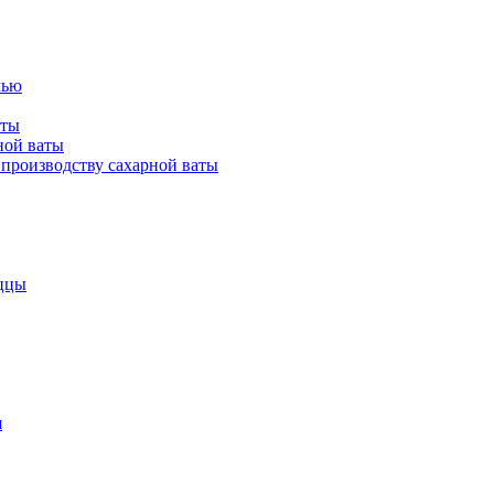
лью
аты
ной ваты
производству сахарной ваты
ццы
я