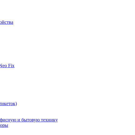
ойства
 Neo Fix
тикеток)
офисную и бытовую технику
поры