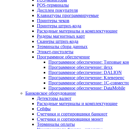
POS-терминалы
Дисплеи покупателя
Клавиатуры программируемые
Принтеры чеков
Принтеры штрих-кода
Расходные материалы и комплектующие
Ридеры магнитных карт
Сканеры штрих-кода
Терминалы сбора данных
Этикет-пистолеты
Программное обеспечение
Программное обеспечение: Типовые к
Программное обеспечение: ilexx
Программное обеспечение: DALION
Программное обеспечение: Клеверенс
Программное обеспечение: 1С-совмест
Программное обеспечение: DataMobile
Банковское оборудование
Детекторы валют
Расходные материалы и комплектующие
Сейфы
Счетчики и сортировщики банкнот
Счетчики и сортировщики монет
Терминалы оплаты