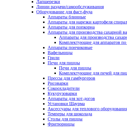
Лапшерезки
Линии раздачи/самообслуживания
Оборудование для фаст-фуда
Аппараты блинные
Аппараты для нарезки картофеля спира
Аппараты для попкорна
Аппараты для производства сахарной в
Аппараты для производства сахар
Комплектующие для аппаратов по 
Аппараты пончиковые
Вафельницы
Грили
Печи для пиццы
Печи для пиццы
Комплектующие для печей для пи
Прессы для гамбургеров
Рисоварки
Сокоохладители
Кукурузоварки
Аппараты для хот-догов
Установки Шаурма
Аксессуары для теплового оборудовани
Темперы для шоколада
Столы для пиццы
Фритюрницы