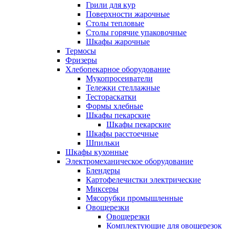
Грили для кур
Поверхности жарочные
Столы тепловые
Столы горячие упаковочные
Шкафы жарочные
Термосы
Фризеры
Хлебопекарное оборудование
Мукопросеиватели
Тележки стеллажные
Тестораскатки
Формы хлебные
Шкафы пекарские
Шкафы пекарские
Шкафы расстоечные
Шпильки
Шкафы кухонные
Электромеханическое оборудование
Блендеры
Картофелечистки электрические
Миксеры
Мясорубки промышленные
Овощерезки
Овощерезки
Комплектующие для овощерезок