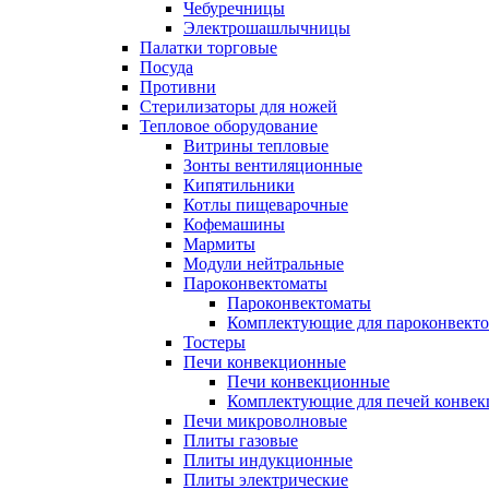
Чебуречницы
Электрошашлычницы
Палатки торговые
Посуда
Противни
Стерилизаторы для ножей
Тепловое оборудование
Витрины тепловые
Зонты вентиляционные
Кипятильники
Котлы пищеварочные
Кофемашины
Мармиты
Модули нейтральные
Пароконвектоматы
Пароконвектоматы
Комплектующие для пароконвекто
Тостеры
Печи конвекционные
Печи конвекционные
Комплектующие для печей конве
Печи микроволновые
Плиты газовые
Плиты индукционные
Плиты электрические