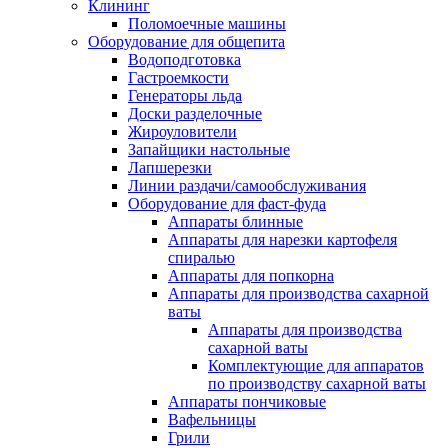
Клининг
Поломоечные машины
Оборудование для общепита
Водоподготовка
Гастроемкости
Генераторы льда
Доски разделочные
Жироуловители
Запайщики настольные
Лапшерезки
Линии раздачи/самообслуживания
Оборудование для фаст-фуда
Аппараты блинные
Аппараты для нарезки картофеля
спиралью
Аппараты для попкорна
Аппараты для производства сахарной
ваты
Аппараты для производства
сахарной ваты
Комплектующие для аппаратов
по производству сахарной ваты
Аппараты пончиковые
Вафельницы
Грили