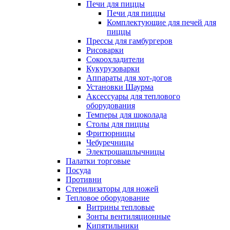
Печи для пиццы
Печи для пиццы
Комплектующие для печей для
пиццы
Прессы для гамбургеров
Рисоварки
Сокоохладители
Кукурузоварки
Аппараты для хот-догов
Установки Шаурма
Аксессуары для теплового
оборудования
Темперы для шоколада
Столы для пиццы
Фритюрницы
Чебуречницы
Электрошашлычницы
Палатки торговые
Посуда
Противни
Стерилизаторы для ножей
Тепловое оборудование
Витрины тепловые
Зонты вентиляционные
Кипятильники