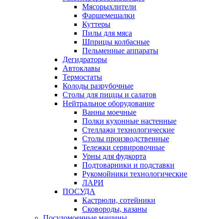
Мясорыхлители
Фаршемешалки
Куттеры
Пилы для мяса
Шприцы колбасные
Пельменные аппараты
Дегидраторы
Автоклавы
Термостаты
Колоды разрубочные
Столы для пиццы и салатов
Нейтральное оборудование
Ванны моечные
Полки кухонные настенные
Стеллажи технологические
Столы производственные
Тележки сервировочные
Урны для фудкорта
Подтоварники и подставки
Рукомойники технологические
ЛАРИ
ПОСУДА
Кастрюли, сотейники
Сковороды, казаны
Посудомоечные машины