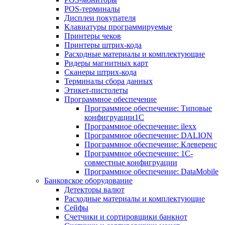
POS-терминалы
Дисплеи покупателя
Клавиатуры программируемые
Принтеры чеков
Принтеры штрих-кода
Расходные материалы и комплектующие
Ридеры магнитных карт
Сканеры штрих-кода
Терминалы сбора данных
Этикет-пистолеты
Программное обеспечение
Программное обеспечение: Типовые
конфигруации1С
Программное обеспечение: ilexx
Программное обеспечение: DALION
Программное обеспечение: Клеверенс
Программное обеспечение: 1С-
совместные конфигруации
Программное обеспечение: DataMobile
Банковское оборудование
Детекторы валют
Расходные материалы и комплектующие
Сейфы
Счетчики и сортировщики банкнот