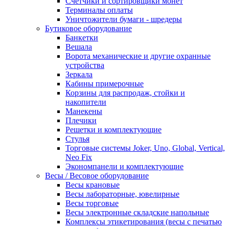
Счетчики и сортировщики монет
Терминалы оплаты
Уничтожители бумаги - шредеры
Бутиковое оборудование
Банкетки
Вешала
Ворота механические и другие охранные
устройства
Зеркала
Кабины примерочные
Корзины для распродаж, стойки и
накопители
Манекены
Плечики
Решетки и комплектующие
Стулья
Торговые системы Joker, Uno, Global, Vertical,
Neo Fix
Экономпанели и комплектующие
Весы / Весовое оборудование
Весы крановые
Весы лабораторные, ювелирные
Весы торговые
Весы электронные складские напольные
Комплексы этикетирования (весы с печатью