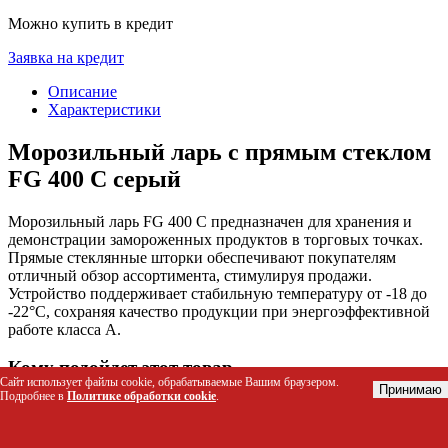
Можно купить в кредит
Заявка на кредит
Описание
Характеристики
Морозильный ларь с прямым стеклом
FG 400 C серый
Морозильный ларь FG 400 C предназначен для хранения и
демонстрации замороженных продуктов в торговых точках.
Прямые стеклянные шторки обеспечивают покупателям
отличный обзор ассортимента, стимулируя продажи.
Устройство поддерживает стабильную температуру от -18 до
-22°C, сохраняя качество продукции при энергоэффективной
работе класса А.
Кому подойдет этот товар
Сайт использует файлы cookie, обрабатываемые Вашим браузером.
Принимаю
Подробнее в
Политике обработки cookie
.
Владельцам магазинов продуктов питания и
супермаркетов для организации зоны заморозки.
Предпринимателям с нестационарными торговыми