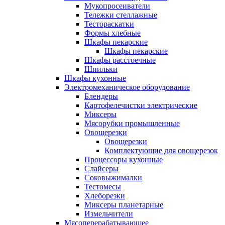
Мукопросеиватели
Тележки стеллажные
Тестораскатки
Формы хлебные
Шкафы пекарские
Шкафы пекарские
Шкафы расстоечные
Шпильки
Шкафы кухонные
Электромеханическое оборудование
Блендеры
Картофелечистки электрические
Миксеры
Мясорубки промышленные
Овощерезки
Овощерезки
Комплектующие для овощерезок
Процессоры кухонные
Слайсеры
Соковыжималки
Тестомесы
Хлеборезки
Миксеры планетарные
Измельчители
Мясоперерабатывающее