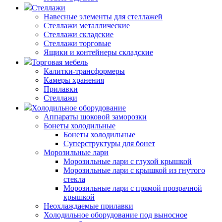
Стеллажи
Навесные элементы для стеллажей
Стеллажи металлические
Стеллажи складские
Стеллажи торговые
Ящики и контейнеры складские
Торговая мебель
Калитки-трансформеры
Камеры хранения
Прилавки
Стеллажи
Холодильное оборудование
Аппараты шоковой заморозки
Бонеты холодильные
Бонеты холодильные
Суперструктуры для бонет
Морозильные лари
Морозильные лари с глухой крышкой
Морозильные лари с крышкой из гнутого
стекла
Морозильные лари с прямой прозрачной
крышкой
Неохлаждаемые прилавки
Холодильное оборудование под выносное