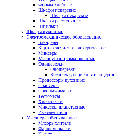
Формы хлебные
Шкафы пекарские
Шкафы пекарские
Шкафы расстоечные
Шпильки
Шкафы кухонные
Электромеханическое оборудование
Блендеры
Картофелечистки электрические
Миксеры
Мясорубки промышленные
Овощерезки
Овощерезки
Комплектующие для овощерезок
Процессоры кухонные
Слайсеры
Соковыжималки
Тестомесы
Хлеборезки
Миксеры планетарные
Измельчители
Мясоперерабатывающее
Мясорыхлители
Фаршемешалки
Куттеры