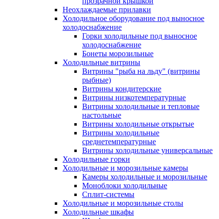
прозрачной крышкой
Неохлаждаемые прилавки
Холодильное оборудование под выносное
холодоснабжение
Горки холодильные под выносное
холодоснабжение
Бонеты морозильные
Холодильные витрины
Витрины "рыба на льду" (витрины
рыбные)
Витрины кондитерские
Витрины низкотемпературные
Витрины холодильные и тепловые
настольные
Витрины холодильные открытые
Витрины холодильные
среднетемпературные
Витрины холодильные универсальные
Холодильные горки
Холодильные и морозильные камеры
Камеры холодильные и морозильные
Моноблоки холодильные
Сплит-системы
Холодильные и морозильные столы
Холодильные шкафы