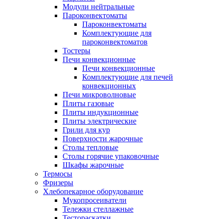
Модули нейтральные
Пароконвектоматы
Пароконвектоматы
Комплектующие для
пароконвектоматов
Тостеры
Печи конвекционные
Печи конвекционные
Комплектующие для печей
конвекционных
Печи микроволновые
Плиты газовые
Плиты индукционные
Плиты электрические
Грили для кур
Поверхности жарочные
Столы тепловые
Столы горячие упаковочные
Шкафы жарочные
Термосы
Фризеры
Хлебопекарное оборудование
Мукопросеиватели
Тележки стеллажные
Тестораскатки