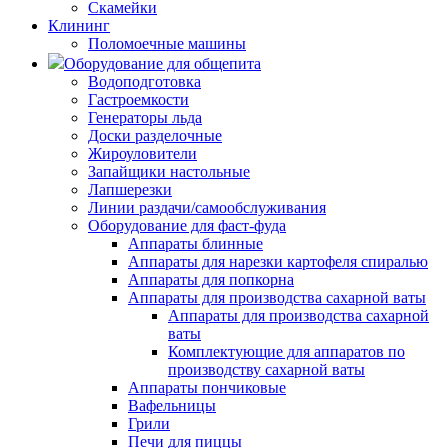
Скамейки
Клининг
Поломоечные машины
Оборудование для общепита
Водоподготовка
Гастроемкости
Генераторы льда
Доски разделочные
Жироуловители
Запайщики настольные
Лапшерезки
Линии раздачи/самообслуживания
Оборудование для фаст-фуда
Аппараты блинные
Аппараты для нарезки картофеля спиралью
Аппараты для попкорна
Аппараты для производства сахарной ваты
Аппараты для производства сахарной
ваты
Комплектующие для аппаратов по
производству сахарной ваты
Аппараты пончиковые
Вафельницы
Грили
Печи для пиццы