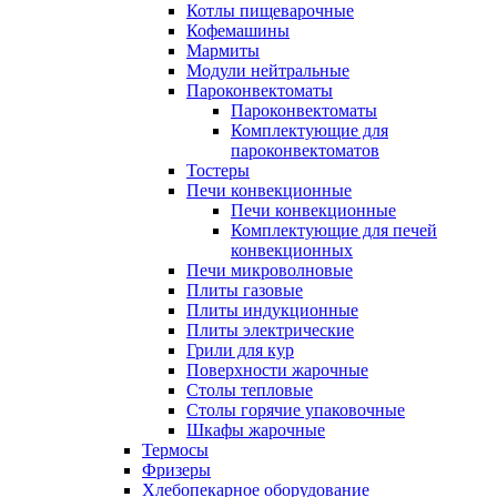
Котлы пищеварочные
Кофемашины
Мармиты
Модули нейтральные
Пароконвектоматы
Пароконвектоматы
Комплектующие для
пароконвектоматов
Тостеры
Печи конвекционные
Печи конвекционные
Комплектующие для печей
конвекционных
Печи микроволновые
Плиты газовые
Плиты индукционные
Плиты электрические
Грили для кур
Поверхности жарочные
Столы тепловые
Столы горячие упаковочные
Шкафы жарочные
Термосы
Фризеры
Хлебопекарное оборудование