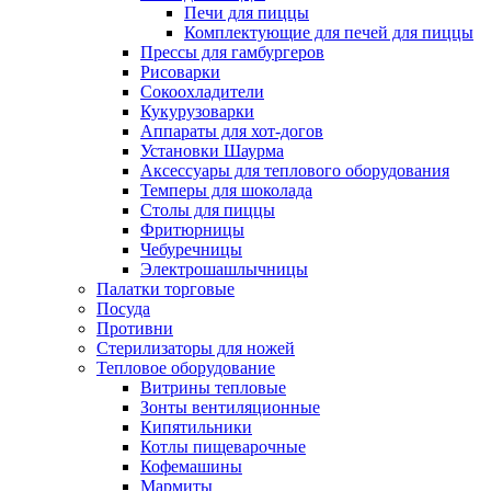
Печи для пиццы
Комплектующие для печей для пиццы
Прессы для гамбургеров
Рисоварки
Сокоохладители
Кукурузоварки
Аппараты для хот-догов
Установки Шаурма
Аксессуары для теплового оборудования
Темперы для шоколада
Столы для пиццы
Фритюрницы
Чебуречницы
Электрошашлычницы
Палатки торговые
Посуда
Противни
Стерилизаторы для ножей
Тепловое оборудование
Витрины тепловые
Зонты вентиляционные
Кипятильники
Котлы пищеварочные
Кофемашины
Мармиты