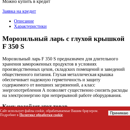
Можно купить в кредит
Заявка на кредит
Описание
Характеристики
Морозильный ларь с глухой крышкой
F 350 S
Морозильный ларь F 350 S предназначен для длительного
хранения замороженных продуктов в условиях
производственных цехов, складских помещений и заведений
общественного питания. Глухая металлическая крышка
обеспечивает надежную герметичность и защиту
содержимого от внешних загрязнений, а класс
энергопотребления А позволяет существенно снизить расходы
на электроэнергию при непрерывной работе оборудования.
Кому подойдет этот товар
Сайт использует файлы cookie, обрабатываемые Вашим браузером.
Принимаю
Подробнее в
Политике обработки cookie
.
Владельцам ресторанов, кафе и столовых для хранения
полуфабрикатов и запасов сырья
Менеджерам складов и логистических центров для