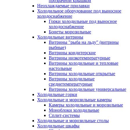
прозрачной крышкой
Неохлаждаемые прилавки
Холодильное оборудование под выносное
холодоснабжение
Горки холодильные под выносное
холодоснабжение
Бонеты морозильные
Холодильные витрины
Витрины "рыба на льду" (витрины
рыбные)
Витрины кондитерские
Витрины низкотемпературные
Витрины холодильные и тепловые
настольные
Витрины холодильные открытые
Витрины холодильные
среднетемпературные
Витрины холодильные универсальные
Холодильные горки
Холодильные и морозильные камеры
Камеры холодильные и морозильные
Моноблоки холодильные
Сплит-системы
Холодильные и морозильные столы
Холодильные шкафы