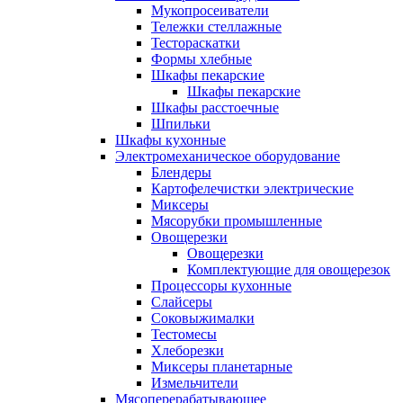
Мукопросеиватели
Тележки стеллажные
Тестораскатки
Формы хлебные
Шкафы пекарские
Шкафы пекарские
Шкафы расстоечные
Шпильки
Шкафы кухонные
Электромеханическое оборудование
Блендеры
Картофелечистки электрические
Миксеры
Мясорубки промышленные
Овощерезки
Овощерезки
Комплектующие для овощерезок
Процессоры кухонные
Слайсеры
Соковыжималки
Тестомесы
Хлеборезки
Миксеры планетарные
Измельчители
Мясоперерабатывающее