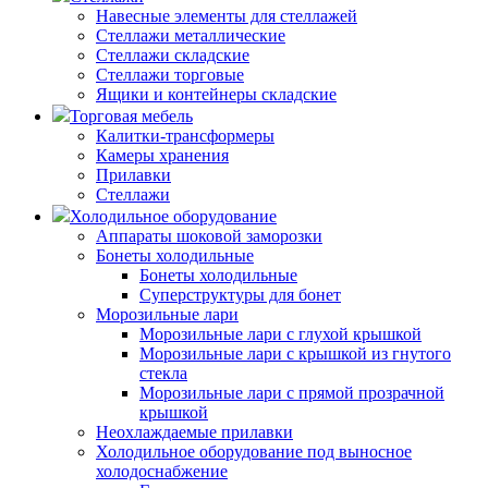
Навесные элементы для стеллажей
Стеллажи металлические
Стеллажи складские
Стеллажи торговые
Ящики и контейнеры складские
Торговая мебель
Калитки-трансформеры
Камеры хранения
Прилавки
Стеллажи
Холодильное оборудование
Аппараты шоковой заморозки
Бонеты холодильные
Бонеты холодильные
Суперструктуры для бонет
Морозильные лари
Морозильные лари с глухой крышкой
Морозильные лари с крышкой из гнутого
стекла
Морозильные лари с прямой прозрачной
крышкой
Неохлаждаемые прилавки
Холодильное оборудование под выносное
холодоснабжение