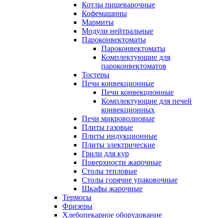
Котлы пищеварочные
Кофемашины
Мармиты
Модули нейтральные
Пароконвектоматы
Пароконвектоматы
Комплектующие для
пароконвектоматов
Тостеры
Печи конвекционные
Печи конвекционные
Комплектующие для печей
конвекционных
Печи микроволновые
Плиты газовые
Плиты индукционные
Плиты электрические
Грили для кур
Поверхности жарочные
Столы тепловые
Столы горячие упаковочные
Шкафы жарочные
Термосы
Фризеры
Хлебопекарное оборудование