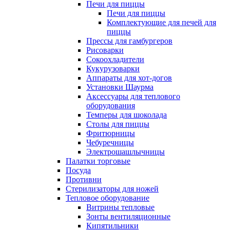
Печи для пиццы
Печи для пиццы
Комплектующие для печей для
пиццы
Прессы для гамбургеров
Рисоварки
Сокоохладители
Кукурузоварки
Аппараты для хот-догов
Установки Шаурма
Аксессуары для теплового
оборудования
Темперы для шоколада
Столы для пиццы
Фритюрницы
Чебуречницы
Электрошашлычницы
Палатки торговые
Посуда
Противни
Стерилизаторы для ножей
Тепловое оборудование
Витрины тепловые
Зонты вентиляционные
Кипятильники