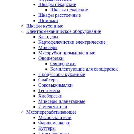
Шкафы пекарские
Шкафы пекарские
Шкафы расстоечные
Шпильки
Шкафы кухонные
Электромеханическое оборудование
Блендеры
Картофелечистки электрические
Миксеры
Мясорубки промышленные
Овощерезки
Овощерезки
Комплектующие для овощерезок
Процессоры кухонные
Слайсеры
Соковыжималки
Тестомесы
Хлеборезки
Миксеры планетарные
Измельчители
Мясоперерабатывающее
Мясорыхлители
Фаршемешалки
Куттеры
Пилы для мяса