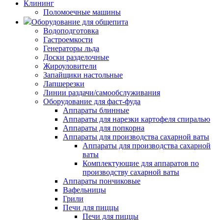
Клининг
Поломоечные машины
Оборудование для общепита
Водоподготовка
Гастроемкости
Генераторы льда
Доски разделочные
Жироуловители
Запайщики настольные
Лапшерезки
Линии раздачи/самообслуживания
Оборудование для фаст-фуда
Аппараты блинные
Аппараты для нарезки картофеля спиралью
Аппараты для попкорна
Аппараты для производства сахарной ваты
Аппараты для производства сахарной
ваты
Комплектующие для аппаратов по
производству сахарной ваты
Аппараты пончиковые
Вафельницы
Грили
Печи для пиццы
Печи для пиццы