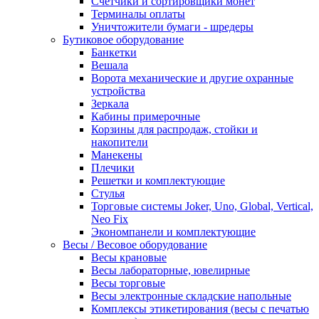
Счетчики и сортировщики монет
Терминалы оплаты
Уничтожители бумаги - шредеры
Бутиковое оборудование
Банкетки
Вешала
Ворота механические и другие охранные
устройства
Зеркала
Кабины примерочные
Корзины для распродаж, стойки и
накопители
Манекены
Плечики
Решетки и комплектующие
Стулья
Торговые системы Joker, Uno, Global, Vertical,
Neo Fix
Экономпанели и комплектующие
Весы / Весовое оборудование
Весы крановые
Весы лабораторные, ювелирные
Весы торговые
Весы электронные складские напольные
Комплексы этикетирования (весы с печатью