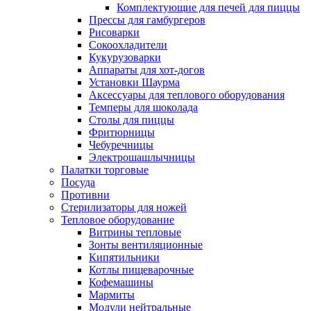
Комплектующие для печей для пиццы
Прессы для гамбургеров
Рисоварки
Сокоохладители
Кукурузоварки
Аппараты для хот-догов
Установки Шаурма
Аксессуары для теплового оборудования
Темперы для шоколада
Столы для пиццы
Фритюрницы
Чебуречницы
Электрошашлычницы
Палатки торговые
Посуда
Противни
Стерилизаторы для ножей
Тепловое оборудование
Витрины тепловые
Зонты вентиляционные
Кипятильники
Котлы пищеварочные
Кофемашины
Мармиты
Модули нейтральные