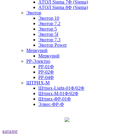
АТОЛ Sigma 7Ф (Sigma)
АТОЛ Sigma 8Ф (Sigma)
Эвотор
Эвотор 10
Эвотор 7.2
Эвотор 5
Эвотор 5I
Эвотор 7.3
Эвотор Power
Меркурий
Меркурий
РР-Электро
РР-01Ф
РР-02Ф
РР-04Ф
ШТРИХ-М
Штрих-Light-01Ф/02Ф
Штрих-М-01Ф/02Ф
Штрих-ФР-01Ф
Элвес-ФР-Ф
каталог