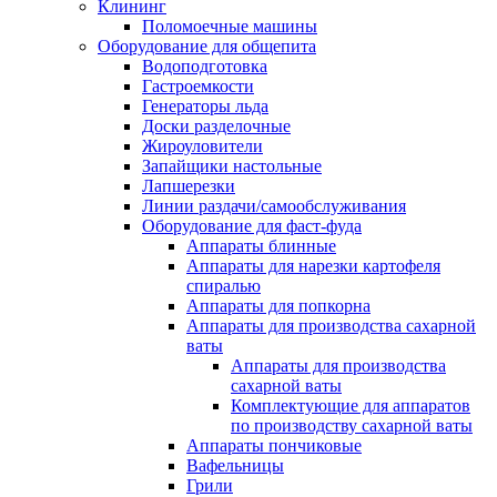
Клининг
Поломоечные машины
Оборудование для общепита
Водоподготовка
Гастроемкости
Генераторы льда
Доски разделочные
Жироуловители
Запайщики настольные
Лапшерезки
Линии раздачи/самообслуживания
Оборудование для фаст-фуда
Аппараты блинные
Аппараты для нарезки картофеля
спиралью
Аппараты для попкорна
Аппараты для производства сахарной
ваты
Аппараты для производства
сахарной ваты
Комплектующие для аппаратов
по производству сахарной ваты
Аппараты пончиковые
Вафельницы
Грили