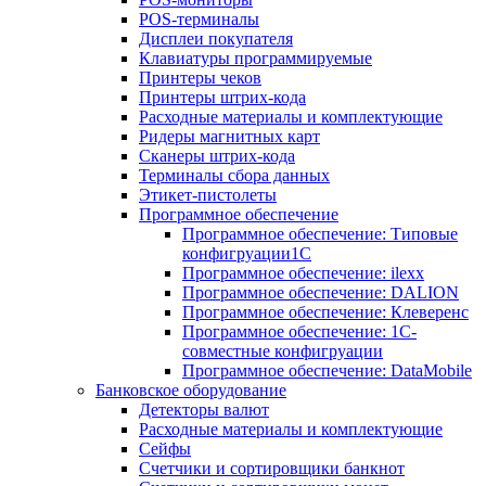
POS-терминалы
Дисплеи покупателя
Клавиатуры программируемые
Принтеры чеков
Принтеры штрих-кода
Расходные материалы и комплектующие
Ридеры магнитных карт
Сканеры штрих-кода
Терминалы сбора данных
Этикет-пистолеты
Программное обеспечение
Программное обеспечение: Типовые
конфигруации1С
Программное обеспечение: ilexx
Программное обеспечение: DALION
Программное обеспечение: Клеверенс
Программное обеспечение: 1С-
совместные конфигруации
Программное обеспечение: DataMobile
Банковское оборудование
Детекторы валют
Расходные материалы и комплектующие
Сейфы
Счетчики и сортировщики банкнот