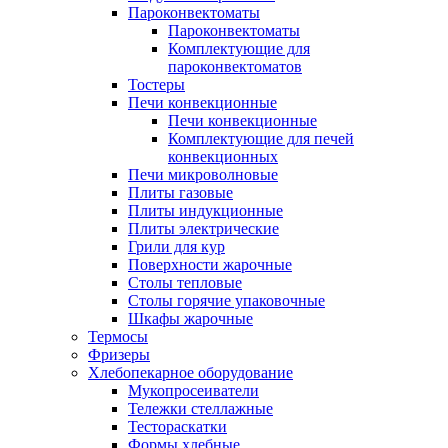
Пароконвектоматы
Пароконвектоматы
Комплектующие для
пароконвектоматов
Тостеры
Печи конвекционные
Печи конвекционные
Комплектующие для печей
конвекционных
Печи микроволновые
Плиты газовые
Плиты индукционные
Плиты электрические
Грили для кур
Поверхности жарочные
Столы тепловые
Столы горячие упаковочные
Шкафы жарочные
Термосы
Фризеры
Хлебопекарное оборудование
Мукопросеиватели
Тележки стеллажные
Тестораскатки
Формы хлебные