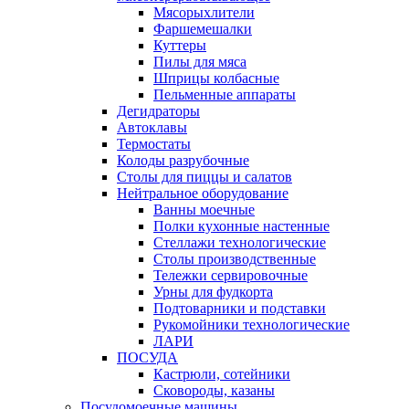
Мясорыхлители
Фаршемешалки
Куттеры
Пилы для мяса
Шприцы колбасные
Пельменные аппараты
Дегидраторы
Автоклавы
Термостаты
Колоды разрубочные
Столы для пиццы и салатов
Нейтральное оборудование
Ванны моечные
Полки кухонные настенные
Стеллажи технологические
Столы производственные
Тележки сервировочные
Урны для фудкорта
Подтоварники и подставки
Рукомойники технологические
ЛАРИ
ПОСУДА
Кастрюли, сотейники
Сковороды, казаны
Посудомоечные машины