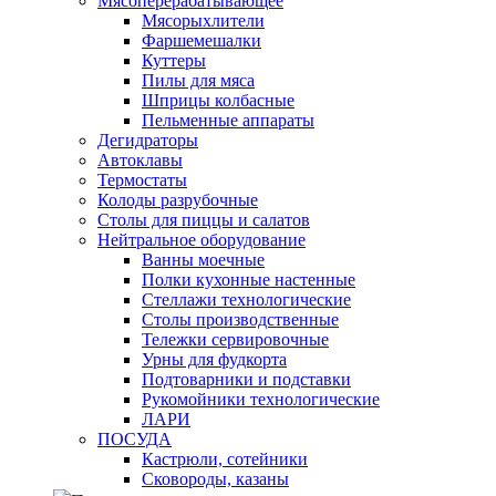
Мясоперерабатывающее
Мясорыхлители
Фаршемешалки
Куттеры
Пилы для мяса
Шприцы колбасные
Пельменные аппараты
Дегидраторы
Автоклавы
Термостаты
Колоды разрубочные
Столы для пиццы и салатов
Нейтральное оборудование
Ванны моечные
Полки кухонные настенные
Стеллажи технологические
Столы производственные
Тележки сервировочные
Урны для фудкорта
Подтоварники и подставки
Рукомойники технологические
ЛАРИ
ПОСУДА
Кастрюли, сотейники
Сковороды, казаны