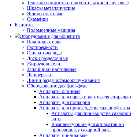
Тележки и корзинки покупательские и грузовые
Шкафы металлические
Ящики почтовые
Скамейки
Клининг
Поломоечные машины
Оборудование для общепита
Водоподготовка
Гастроемкости
Генераторы льда
Доски разделочные
Жироуловители
Запайщики настольные
Лапшерезки
Линии раздачи/самообслуживания
Оборудование для фаст-фуда
Аппараты блинные
Аппараты для нарезки картофеля спиралью
Аппараты для попкорна
Аппараты для производства сахарной ваты
Аппараты для производства сахарной
ваты
Комплектующие для аппаратов по
производству сахарной ваты
Аппараты пончиковые