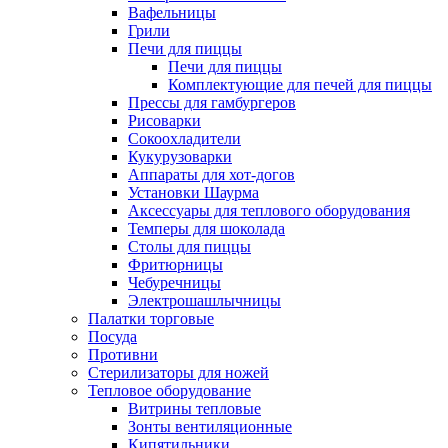
Вафельницы
Грили
Печи для пиццы
Печи для пиццы
Комплектующие для печей для пиццы
Прессы для гамбургеров
Рисоварки
Сокоохладители
Кукурузоварки
Аппараты для хот-догов
Установки Шаурма
Аксессуары для теплового оборудования
Темперы для шоколада
Столы для пиццы
Фритюрницы
Чебуречницы
Электрошашлычницы
Палатки торговые
Посуда
Противни
Стерилизаторы для ножей
Тепловое оборудование
Витрины тепловые
Зонты вентиляционные
Кипятильники