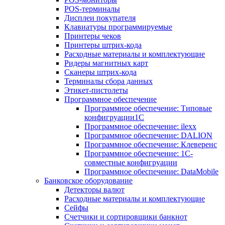
POS-терминалы
Дисплеи покупателя
Клавиатуры программируемые
Принтеры чеков
Принтеры штрих-кода
Расходные материалы и комплектующие
Ридеры магнитных карт
Сканеры штрих-кода
Терминалы сбора данных
Этикет-пистолеты
Программное обеспечение
Программное обеспечение: Типовые
конфигруации1С
Программное обеспечение: ilexx
Программное обеспечение: DALION
Программное обеспечение: Клеверенс
Программное обеспечение: 1С-
совместные конфигруации
Программное обеспечение: DataMobile
Банковское оборудование
Детекторы валют
Расходные материалы и комплектующие
Сейфы
Счетчики и сортировщики банкнот