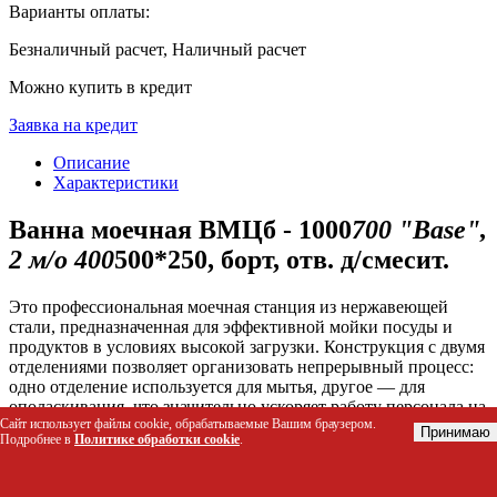
Варианты оплаты:
Безналичный расчет, Наличный расчет
Можно купить в кредит
Заявка на кредит
Описание
Характеристики
Ванна моечная ВМЦб - 1000
700 "Base",
2 м/о 400
500*250, борт, отв. д/смесит.
Это профессиональная моечная станция из нержавеющей
стали, предназначенная для эффективной мойки посуды и
продуктов в условиях высокой загрузки. Конструкция с двумя
отделениями позволяет организовать непрерывный процесс:
одно отделение используется для мытья, другое — для
ополаскивания, что значительно ускоряет работу персонала на
Сайт использует файлы cookie, обрабатываемые Вашим браузером.
кухне или в производственной зоне.
Принимаю
Подробнее в
Политике обработки cookie
.
Кому подойдет этот товар