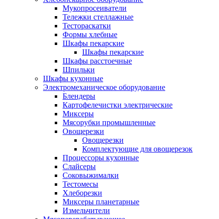
Мукопросеиватели
Тележки стеллажные
Тестораскатки
Формы хлебные
Шкафы пекарские
Шкафы пекарские
Шкафы расстоечные
Шпильки
Шкафы кухонные
Электромеханическое оборудование
Блендеры
Картофелечистки электрические
Миксеры
Мясорубки промышленные
Овощерезки
Овощерезки
Комплектующие для овощерезок
Процессоры кухонные
Слайсеры
Соковыжималки
Тестомесы
Хлеборезки
Миксеры планетарные
Измельчители