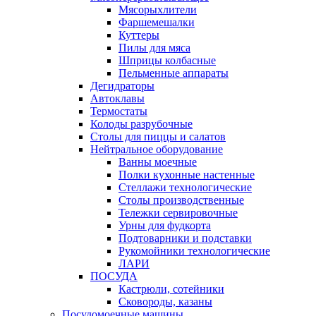
Мясорыхлители
Фаршемешалки
Куттеры
Пилы для мяса
Шприцы колбасные
Пельменные аппараты
Дегидраторы
Автоклавы
Термостаты
Колоды разрубочные
Столы для пиццы и салатов
Нейтральное оборудование
Ванны моечные
Полки кухонные настенные
Стеллажи технологические
Столы производственные
Тележки сервировочные
Урны для фудкорта
Подтоварники и подставки
Рукомойники технологические
ЛАРИ
ПОСУДА
Кастрюли, сотейники
Сковороды, казаны
Посудомоечные машины