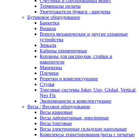
Счетчики и сортировщики монет
Терминалы оплаты
Уничтожители бумаги - шредеры
Бутиковое оборудование
Банкетки
Вешала
Ворота механические и другие охранные
устройства
Зеркала
Кабины примерочные
Корзины для распродаж, стойки и
накопители
Манекены
Плечики
Решетки и комплектующие
Стулья
Торговые системы Joker, Uno, Global, Vertical,
Neo Fix
Экономпанели и комплектующие
Весы / Весовое оборудование
Весы крановые
Весы лабораторные, ювелирные
Весы торговые
Весы электронные складские напольные
Комплексы этикетирования (весы с печатью