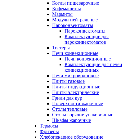
Котлы пищеварочные
Кофемашины
Мармиты
Модули нейтральные
Пароконвектоматы
Пароконвектоматы
Комплектующие для
пароконвектоматов
Тостеры
Печи конвекционные
Печи конвекционные
Комплектующие для печей
конвекционных
Печи микроволновые
Плиты газовые
Плиты индукционные
Плиты электрические
Грили для кур
Поверхности жарочные
Столы тепловые
Столы горячие упаковочные
Шкафы жарочные
Термосы
Фризеры
Хлебопекарное оборудование