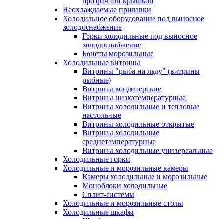
прозрачной крышкой
Неохлаждаемые прилавки
Холодильное оборудование под выносное
холодоснабжение
Горки холодильные под выносное
холодоснабжение
Бонеты морозильные
Холодильные витрины
Витрины "рыба на льду" (витрины
рыбные)
Витрины кондитерские
Витрины низкотемпературные
Витрины холодильные и тепловые
настольные
Витрины холодильные открытые
Витрины холодильные
среднетемпературные
Витрины холодильные универсальные
Холодильные горки
Холодильные и морозильные камеры
Камеры холодильные и морозильные
Моноблоки холодильные
Сплит-системы
Холодильные и морозильные столы
Холодильные шкафы