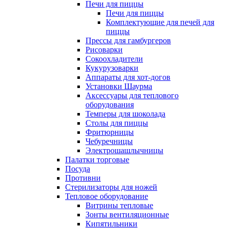
Печи для пиццы
Печи для пиццы
Комплектующие для печей для
пиццы
Прессы для гамбургеров
Рисоварки
Сокоохладители
Кукурузоварки
Аппараты для хот-догов
Установки Шаурма
Аксессуары для теплового
оборудования
Темперы для шоколада
Столы для пиццы
Фритюрницы
Чебуречницы
Электрошашлычницы
Палатки торговые
Посуда
Противни
Стерилизаторы для ножей
Тепловое оборудование
Витрины тепловые
Зонты вентиляционные
Кипятильники