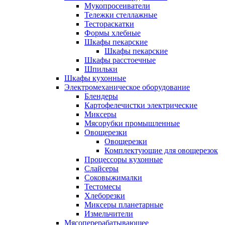
Мукопросеиватели
Тележки стеллажные
Тестораскатки
Формы хлебные
Шкафы пекарские
Шкафы пекарские
Шкафы расстоечные
Шпильки
Шкафы кухонные
Электромеханическое оборудование
Блендеры
Картофелечистки электрические
Миксеры
Мясорубки промышленные
Овощерезки
Овощерезки
Комплектующие для овощерезок
Процессоры кухонные
Слайсеры
Соковыжималки
Тестомесы
Хлеборезки
Миксеры планетарные
Измельчители
Мясоперерабатывающее