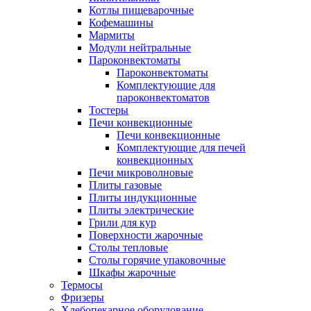
Котлы пищеварочные
Кофемашины
Мармиты
Модули нейтральные
Пароконвектоматы
Пароконвектоматы
Комплектующие для
пароконвектоматов
Тостеры
Печи конвекционные
Печи конвекционные
Комплектующие для печей
конвекционных
Печи микроволновые
Плиты газовые
Плиты индукционные
Плиты электрические
Грили для кур
Поверхности жарочные
Столы тепловые
Столы горячие упаковочные
Шкафы жарочные
Термосы
Фризеры
Хлебопекарное оборудование