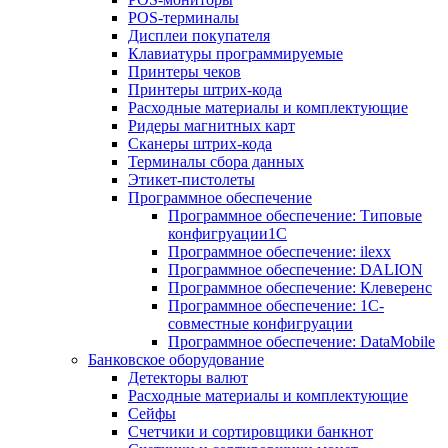
POS-терминалы
Дисплеи покупателя
Клавиатуры программируемые
Принтеры чеков
Принтеры штрих-кода
Расходные материалы и комплектующие
Ридеры магнитных карт
Сканеры штрих-кода
Терминалы сбора данных
Этикет-пистолеты
Программное обеспечение
Программное обеспечение: Типовые
конфигруации1С
Программное обеспечение: ilexx
Программное обеспечение: DALION
Программное обеспечение: Клеверенс
Программное обеспечение: 1С-
совместные конфигруации
Программное обеспечение: DataMobile
Банковское оборудование
Детекторы валют
Расходные материалы и комплектующие
Сейфы
Счетчики и сортировщики банкнот