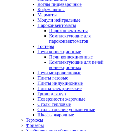
Котлы пищеварочные
Кофемашины
Мармиты
Модули нейтральные
Пароконвектоматы
Пароконвектоматы
Комплектующие для
пароконвектоматов
Тостеры
Печи конвекционные
Печи конвекционные
Комплектующие для печей
конвекционных
Печи микроволновые
Плиты газовые
Плиты индукционные
Плиты электрические
Грили для кур
Поверхности жарочные
Столы тепловые
Столы горячие упаковочные
Шкафы жарочные
Термосы
Фризеры
Хлебопекарное оборудование