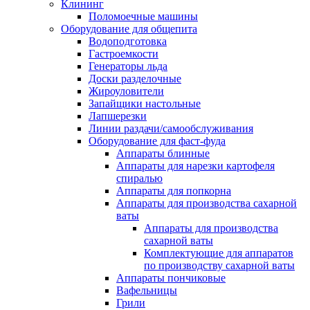
Клининг
Поломоечные машины
Оборудование для общепита
Водоподготовка
Гастроемкости
Генераторы льда
Доски разделочные
Жироуловители
Запайщики настольные
Лапшерезки
Линии раздачи/самообслуживания
Оборудование для фаст-фуда
Аппараты блинные
Аппараты для нарезки картофеля
спиралью
Аппараты для попкорна
Аппараты для производства сахарной
ваты
Аппараты для производства
сахарной ваты
Комплектующие для аппаратов
по производству сахарной ваты
Аппараты пончиковые
Вафельницы
Грили