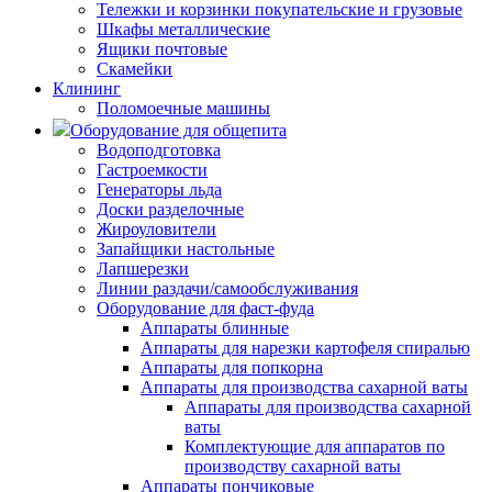
Тележки и корзинки покупательские и грузовые
Шкафы металлические
Ящики почтовые
Скамейки
Клининг
Поломоечные машины
Оборудование для общепита
Водоподготовка
Гастроемкости
Генераторы льда
Доски разделочные
Жироуловители
Запайщики настольные
Лапшерезки
Линии раздачи/самообслуживания
Оборудование для фаст-фуда
Аппараты блинные
Аппараты для нарезки картофеля спиралью
Аппараты для попкорна
Аппараты для производства сахарной ваты
Аппараты для производства сахарной
ваты
Комплектующие для аппаратов по
производству сахарной ваты
Аппараты пончиковые