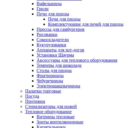
Вафельницы
Грили
Печи для пиццы
Печи для пиццы
Комплектующие для печей для пиццы
Прессы для гамбургеров
Рисоварки
Сокоохладители
Кукурузоварки
Аппараты для хот-догов
Установки Шаурма
Аксессуары для теплового оборудования
Темперы для шоколада
Столы для пиццы
Фритюрницы
Чебуречницы
Электрошашлычницы
Палатки торговые
Посуда
Противни
Стерилизаторы для ножей
Тепловое оборудование
Витрины тепловые
Зонты вентиляционные
Кипятильники