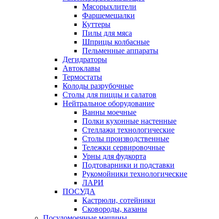
Мясорыхлители
Фаршемешалки
Куттеры
Пилы для мяса
Шприцы колбасные
Пельменные аппараты
Дегидраторы
Автоклавы
Термостаты
Колоды разрубочные
Столы для пиццы и салатов
Нейтральное оборудование
Ванны моечные
Полки кухонные настенные
Стеллажи технологические
Столы производственные
Тележки сервировочные
Урны для фудкорта
Подтоварники и подставки
Рукомойники технологические
ЛАРИ
ПОСУДА
Кастрюли, сотейники
Сковороды, казаны
Посудомоечные машины