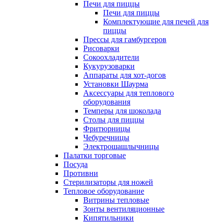
Печи для пиццы
Печи для пиццы
Комплектующие для печей для
пиццы
Прессы для гамбургеров
Рисоварки
Сокоохладители
Кукурузоварки
Аппараты для хот-догов
Установки Шаурма
Аксессуары для теплового
оборудования
Темперы для шоколада
Столы для пиццы
Фритюрницы
Чебуречницы
Электрошашлычницы
Палатки торговые
Посуда
Противни
Стерилизаторы для ножей
Тепловое оборудование
Витрины тепловые
Зонты вентиляционные
Кипятильники