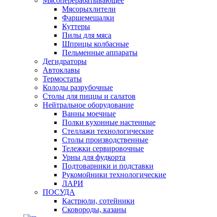
Мясоперерабатывающее
Мясорыхлители
Фаршемешалки
Куттеры
Пилы для мяса
Шприцы колбасные
Пельменные аппараты
Дегидраторы
Автоклавы
Термостаты
Колоды разрубочные
Столы для пиццы и салатов
Нейтральное оборудование
Ванны моечные
Полки кухонные настенные
Стеллажи технологические
Столы производственные
Тележки сервировочные
Урны для фудкорта
Подтоварники и подставки
Рукомойники технологические
ЛАРИ
ПОСУДА
Кастрюли, сотейники
Сковороды, казаны