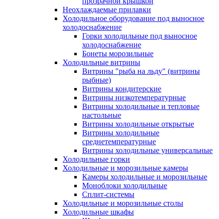
прозрачной крышкой
Неохлаждаемые прилавки
Холодильное оборудование под выносное
холодоснабжение
Горки холодильные под выносное
холодоснабжение
Бонеты морозильные
Холодильные витрины
Витрины "рыба на льду" (витрины
рыбные)
Витрины кондитерские
Витрины низкотемпературные
Витрины холодильные и тепловые
настольные
Витрины холодильные открытые
Витрины холодильные
среднетемпературные
Витрины холодильные универсальные
Холодильные горки
Холодильные и морозильные камеры
Камеры холодильные и морозильные
Моноблоки холодильные
Сплит-системы
Холодильные и морозильные столы
Холодильные шкафы