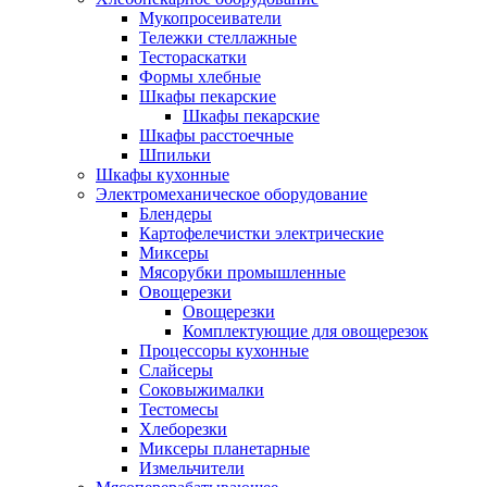
Мукопросеиватели
Тележки стеллажные
Тестораскатки
Формы хлебные
Шкафы пекарские
Шкафы пекарские
Шкафы расстоечные
Шпильки
Шкафы кухонные
Электромеханическое оборудование
Блендеры
Картофелечистки электрические
Миксеры
Мясорубки промышленные
Овощерезки
Овощерезки
Комплектующие для овощерезок
Процессоры кухонные
Слайсеры
Соковыжималки
Тестомесы
Хлеборезки
Миксеры планетарные
Измельчители