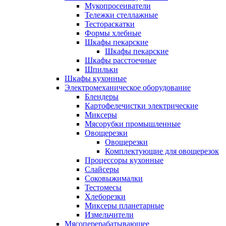
Мукопросеиватели
Тележки стеллажные
Тестораскатки
Формы хлебные
Шкафы пекарские
Шкафы пекарские
Шкафы расстоечные
Шпильки
Шкафы кухонные
Электромеханическое оборудование
Блендеры
Картофелечистки электрические
Миксеры
Мясорубки промышленные
Овощерезки
Овощерезки
Комплектующие для овощерезок
Процессоры кухонные
Слайсеры
Соковыжималки
Тестомесы
Хлеборезки
Миксеры планетарные
Измельчители
Мясоперерабатывающее