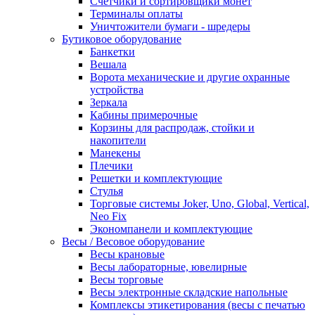
Счетчики и сортировщики монет
Терминалы оплаты
Уничтожители бумаги - шредеры
Бутиковое оборудование
Банкетки
Вешала
Ворота механические и другие охранные
устройства
Зеркала
Кабины примерочные
Корзины для распродаж, стойки и
накопители
Манекены
Плечики
Решетки и комплектующие
Стулья
Торговые системы Joker, Uno, Global, Vertical,
Neo Fix
Экономпанели и комплектующие
Весы / Весовое оборудование
Весы крановые
Весы лабораторные, ювелирные
Весы торговые
Весы электронные складские напольные
Комплексы этикетирования (весы с печатью