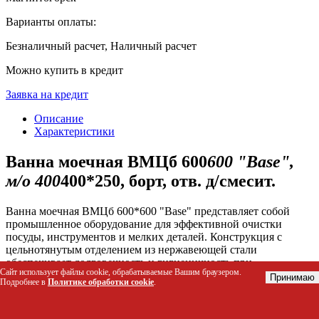
Варианты оплаты:
Безналичный расчет, Наличный расчет
Можно купить в кредит
Заявка на кредит
Описание
Характеристики
Ванна моечная ВМЦб 600
600 "Base",
м/о 400
400*250, борт, отв. д/смесит.
Ванна моечная ВМЦб 600*600 "Base" представляет собой
промышленное оборудование для эффективной очистки
посуды, инструментов и мелких деталей. Конструкция с
цельнотянутым отделением из нержавеющей стали
обеспечивает долговечность и гигиеничность при
Сайт использует файлы cookie, обрабатываемые Вашим браузером.
интенсивной эксплуатации. Наличие заднего борта и
Принимаю
Подробнее в
Политике обработки cookie
.
отверстия под смеситель оптимизирует рабочий процесс,
предотвращая разбрызгивание воды и упрощая подключение
к водопроводу.