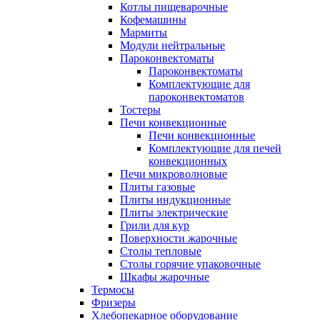
Котлы пищеварочные
Кофемашины
Мармиты
Модули нейтральные
Пароконвектоматы
Пароконвектоматы
Комплектующие для
пароконвектоматов
Тостеры
Печи конвекционные
Печи конвекционные
Комплектующие для печей
конвекционных
Печи микроволновые
Плиты газовые
Плиты индукционные
Плиты электрические
Грили для кур
Поверхности жарочные
Столы тепловые
Столы горячие упаковочные
Шкафы жарочные
Термосы
Фризеры
Хлебопекарное оборудование