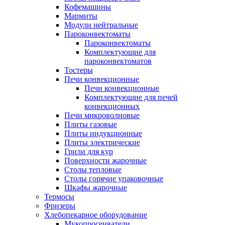
Кофемашины
Мармиты
Модули нейтральные
Пароконвектоматы
Пароконвектоматы
Комплектующие для
пароконвектоматов
Тостеры
Печи конвекционные
Печи конвекционные
Комплектующие для печей
конвекционных
Печи микроволновые
Плиты газовые
Плиты индукционные
Плиты электрические
Грили для кур
Поверхности жарочные
Столы тепловые
Столы горячие упаковочные
Шкафы жарочные
Термосы
Фризеры
Хлебопекарное оборудование
Мукопросеиватели