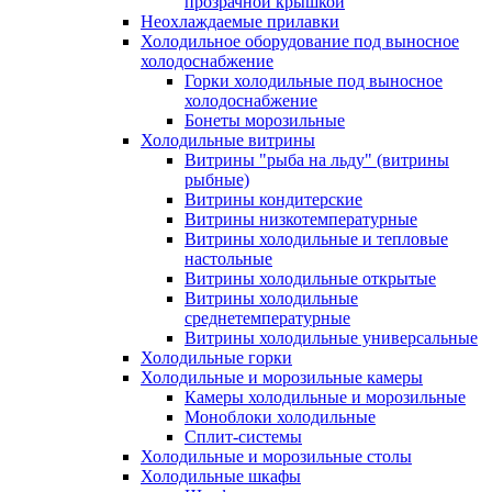
прозрачной крышкой
Неохлаждаемые прилавки
Холодильное оборудование под выносное
холодоснабжение
Горки холодильные под выносное
холодоснабжение
Бонеты морозильные
Холодильные витрины
Витрины "рыба на льду" (витрины
рыбные)
Витрины кондитерские
Витрины низкотемпературные
Витрины холодильные и тепловые
настольные
Витрины холодильные открытые
Витрины холодильные
среднетемпературные
Витрины холодильные универсальные
Холодильные горки
Холодильные и морозильные камеры
Камеры холодильные и морозильные
Моноблоки холодильные
Сплит-системы
Холодильные и морозильные столы
Холодильные шкафы