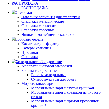
РАСПРОДАЖА
РАСПРОДАЖА
Стеллажи
Навесные элементы для стеллажей
Стеллажи металлические
Стеллажи складские
Стеллажи торговые
Ящики и контейнеры складские
Торговая мебель
Калитки-трансформеры
Камеры хранения
Прилавки
Стеллажи
Холодильное оборудование
Аппараты шоковой заморозки
Бонеты холодильные
Бонеты холодильные
Суперструктуры для бонет
Морозильные лари
Морозильные лари с глухой крышкой
Морозильные лари с крышкой из гнутого
стекла
Морозильные лари с прямой прозрачной
крышкой