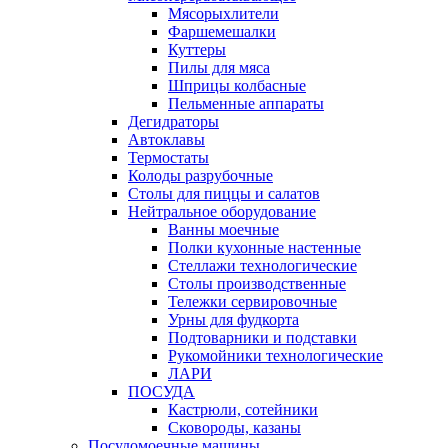
Мясорыхлители
Фаршемешалки
Куттеры
Пилы для мяса
Шприцы колбасные
Пельменные аппараты
Дегидраторы
Автоклавы
Термостаты
Колоды разрубочные
Столы для пиццы и салатов
Нейтральное оборудование
Ванны моечные
Полки кухонные настенные
Стеллажи технологические
Столы производственные
Тележки сервировочные
Урны для фудкорта
Подтоварники и подставки
Рукомойники технологические
ЛАРИ
ПОСУДА
Кастрюли, сотейники
Сковороды, казаны
Посудомоечные машины