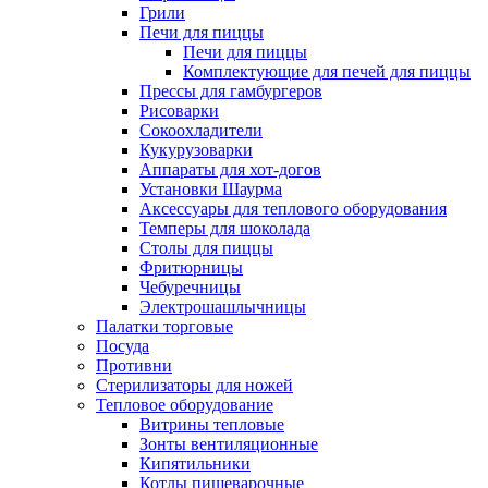
Грили
Печи для пиццы
Печи для пиццы
Комплектующие для печей для пиццы
Прессы для гамбургеров
Рисоварки
Сокоохладители
Кукурузоварки
Аппараты для хот-догов
Установки Шаурма
Аксессуары для теплового оборудования
Темперы для шоколада
Столы для пиццы
Фритюрницы
Чебуречницы
Электрошашлычницы
Палатки торговые
Посуда
Противни
Стерилизаторы для ножей
Тепловое оборудование
Витрины тепловые
Зонты вентиляционные
Кипятильники
Котлы пищеварочные