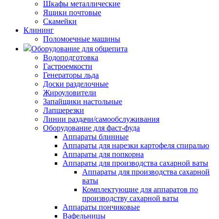
Шкафы металлические
Ящики почтовые
Скамейки
Клининг
Поломоечные машины
Оборудование для общепита
Водоподготовка
Гастроемкости
Генераторы льда
Доски разделочные
Жироуловители
Запайщики настольные
Лапшерезки
Линии раздачи/самообслуживания
Оборудование для фаст-фуда
Аппараты блинные
Аппараты для нарезки картофеля спиралью
Аппараты для попкорна
Аппараты для производства сахарной ваты
Аппараты для производства сахарной
ваты
Комплектующие для аппаратов по
производству сахарной ваты
Аппараты пончиковые
Вафельницы