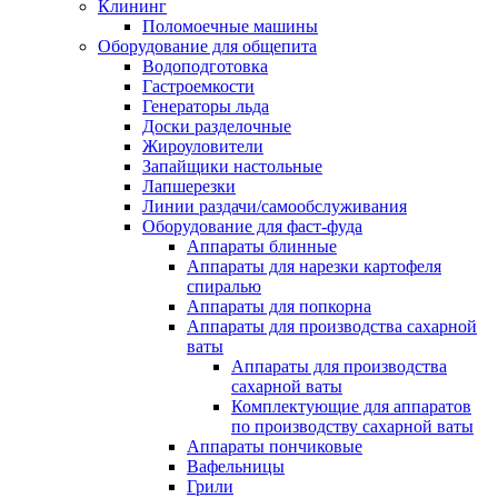
Клининг
Поломоечные машины
Оборудование для общепита
Водоподготовка
Гастроемкости
Генераторы льда
Доски разделочные
Жироуловители
Запайщики настольные
Лапшерезки
Линии раздачи/самообслуживания
Оборудование для фаст-фуда
Аппараты блинные
Аппараты для нарезки картофеля
спиралью
Аппараты для попкорна
Аппараты для производства сахарной
ваты
Аппараты для производства
сахарной ваты
Комплектующие для аппаратов
по производству сахарной ваты
Аппараты пончиковые
Вафельницы
Грили