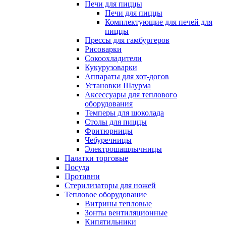
Печи для пиццы
Печи для пиццы
Комплектующие для печей для
пиццы
Прессы для гамбургеров
Рисоварки
Сокоохладители
Кукурузоварки
Аппараты для хот-догов
Установки Шаурма
Аксессуары для теплового
оборудования
Темперы для шоколада
Столы для пиццы
Фритюрницы
Чебуречницы
Электрошашлычницы
Палатки торговые
Посуда
Противни
Стерилизаторы для ножей
Тепловое оборудование
Витрины тепловые
Зонты вентиляционные
Кипятильники