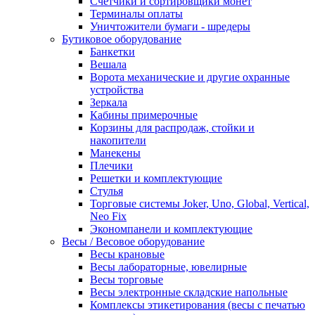
Счетчики и сортировщики монет
Терминалы оплаты
Уничтожители бумаги - шредеры
Бутиковое оборудование
Банкетки
Вешала
Ворота механические и другие охранные
устройства
Зеркала
Кабины примерочные
Корзины для распродаж, стойки и
накопители
Манекены
Плечики
Решетки и комплектующие
Стулья
Торговые системы Joker, Uno, Global, Vertical,
Neo Fix
Экономпанели и комплектующие
Весы / Весовое оборудование
Весы крановые
Весы лабораторные, ювелирные
Весы торговые
Весы электронные складские напольные
Комплексы этикетирования (весы с печатью