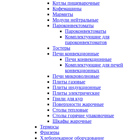
Котлы пищеварочные
Кофемашины
Мармиты
Модули нейтральные
Пароконвектоматы
Пароконвектоматы
Комплектующие для
пароконвектоматов
Тостеры
Печи конвекционные
Печи конвекционные
Комплектующие для печей
конвекционных
Печи микроволновые
Плиты газовые
Плиты индукционные
Плиты электрические
Грили для кур
Поверхности жарочные
Столы тепловые
Столы горячие упаковочные
Шкафы жарочные
Термосы
Фризеры
Хлебопекарное оборудование