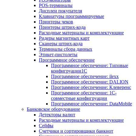
POS-терминалы
Дисплеи покупателя
Клавиатуры программируемые
Принтеры чеков
Принтеры штрих-кода
Расходные материалы и комплектующие
Ридеры магнитных карт
Сканеры штрих-кода
Терминалы сбора данных
Этикет-пистолеты
Программное обеспечение
Программное обеспечение: Типовые
конфигруации1С
Программное обеспечение: ilexx
Программное обеспечение: DALION
Программное обеспечение: Клеверенс
Программное обеспечение: 1С-
совместные конфигруации
Программное обеспечение: DataMobile
Банковское оборудование
Детекторы валют
Расходные материалы и комплектующие
Сейфы
Счетчики и сортировщики банкнот