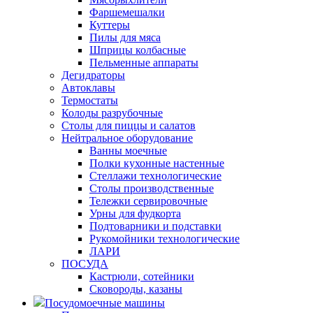
Фаршемешалки
Куттеры
Пилы для мяса
Шприцы колбасные
Пельменные аппараты
Дегидраторы
Автоклавы
Термостаты
Колоды разрубочные
Столы для пиццы и салатов
Нейтральное оборудование
Ванны моечные
Полки кухонные настенные
Стеллажи технологические
Столы производственные
Тележки сервировочные
Урны для фудкорта
Подтоварники и подставки
Рукомойники технологические
ЛАРИ
ПОСУДА
Кастрюли, сотейники
Сковороды, казаны
Посудомоечные машины