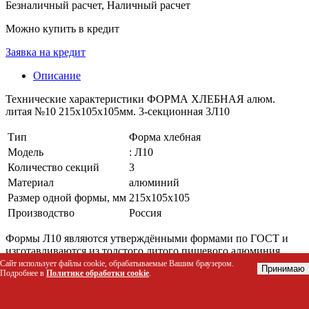
Безналичный расчет, Наличный расчет
Можно купить в кредит
Заявка на кредит
Описание
Технические характеристики ФОРМА ХЛЕБНАЯ алюм.
литая №10 215х105х105мм. 3-секционная 3Л10
Тип
Форма хлебная
Модель
: Л10
Количество секций
3
Материал
алюминий
Размер одной формы, мм
215х105х105
Производство
Россия
Формы Л10 являются утверждёнными формами по ГОСТ и
изготавливаются из толстого литого пищевого алюминия.
Сайт использует файлы cookie, обрабатываемые Вашим браузером.
Принимаю
Масса готового хлеба зависит от рецептуры, температуры
Подробнее в
Политике обработки cookie
.
выпекания, от сорта и производителя муки, количества воды
и различных добавок.