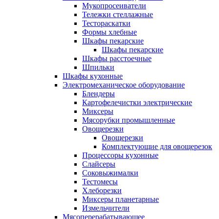
Мукопросеиватели
Тележки стеллажные
Тестораскатки
Формы хлебные
Шкафы пекарские
Шкафы пекарские
Шкафы расстоечные
Шпильки
Шкафы кухонные
Электромеханическое оборудование
Блендеры
Картофелечистки электрические
Миксеры
Мясорубки промышленные
Овощерезки
Овощерезки
Комплектующие для овощерезок
Процессоры кухонные
Слайсеры
Соковыжималки
Тестомесы
Хлеборезки
Миксеры планетарные
Измельчители
Мясоперерабатывающее