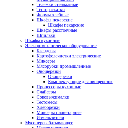
Тележки стеллажные
Тестораскатки
Формы хлебные
Шкафы пекарские
Шкафы пекарские
Шкафы расстоечные
Шпильки
Шкафы кухонные
Электромеханическое оборудование
Блендеры
Картофелечистки электрические
Миксеры
Мясорубки промышленные
Овощерезки
Овощерезки
Комплектующие для овощерезок
Процессоры кухонные
Слайсеры
Соковыжималки
Тестомесы
Хлеборезки
Миксеры планетарные
Измельчители
Мясоперерабатывающее
Мясорыхлители