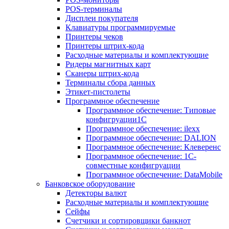
POS-терминалы
Дисплеи покупателя
Клавиатуры программируемые
Принтеры чеков
Принтеры штрих-кода
Расходные материалы и комплектующие
Ридеры магнитных карт
Сканеры штрих-кода
Терминалы сбора данных
Этикет-пистолеты
Программное обеспечение
Программное обеспечение: Типовые
конфигруации1С
Программное обеспечение: ilexx
Программное обеспечение: DALION
Программное обеспечение: Клеверенс
Программное обеспечение: 1С-
совместные конфигруации
Программное обеспечение: DataMobile
Банковское оборудование
Детекторы валют
Расходные материалы и комплектующие
Сейфы
Счетчики и сортировщики банкнот