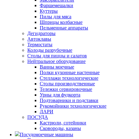
Фаршемешалки
Куттеры
Пилы для мяса
Шприцы колбасные
Пельменные аппараты
Дегидраторы
Автоклавы
Термостаты
Колоды разрубочные
Столы для пиццы и салатов
Нейтральное оборудование
Ванны моечные
Полки кухонные настенные
Стеллажи технологические
Столы производственные
Тележки сервировочные
Урны для фудкорта
Подтоварники и подставки
Рукомойники технологические
ЛАРИ
ПОСУДА
Кастрюли, сотейники
Сковороды, казаны
Посудомоечные машины