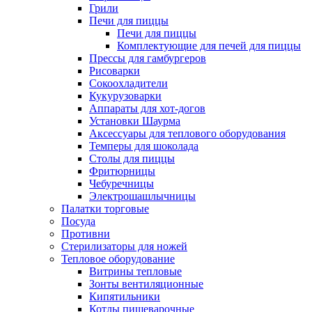
Грили
Печи для пиццы
Печи для пиццы
Комплектующие для печей для пиццы
Прессы для гамбургеров
Рисоварки
Сокоохладители
Кукурузоварки
Аппараты для хот-догов
Установки Шаурма
Аксессуары для теплового оборудования
Темперы для шоколада
Столы для пиццы
Фритюрницы
Чебуречницы
Электрошашлычницы
Палатки торговые
Посуда
Противни
Стерилизаторы для ножей
Тепловое оборудование
Витрины тепловые
Зонты вентиляционные
Кипятильники
Котлы пищеварочные