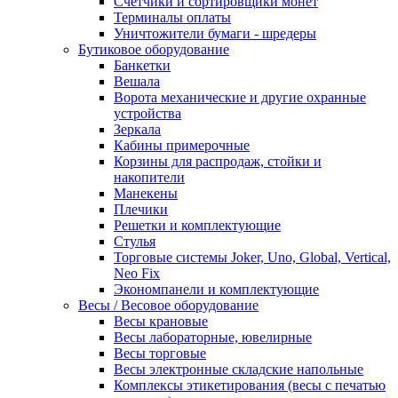
Счетчики и сортировщики монет
Терминалы оплаты
Уничтожители бумаги - шредеры
Бутиковое оборудование
Банкетки
Вешала
Ворота механические и другие охранные
устройства
Зеркала
Кабины примерочные
Корзины для распродаж, стойки и
накопители
Манекены
Плечики
Решетки и комплектующие
Стулья
Торговые системы Joker, Uno, Global, Vertical,
Neo Fix
Экономпанели и комплектующие
Весы / Весовое оборудование
Весы крановые
Весы лабораторные, ювелирные
Весы торговые
Весы электронные складские напольные
Комплексы этикетирования (весы с печатью