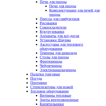
Печи для пиццы
Печи для пиццы
Комплектующие для печей для
пиццы
Прессы для гамбургеров
Рисоварки
Сокоохладители
Кукурузоварки
Аппараты для хот-догов
Установки Шаурма
Аксессуары для теплового
оборудования
Темперы для шоколада
Столы для пиццы
Фритюрницы
Чебуречницы
Электрошашлычницы
Палатки торговые
Посуда
Противни
Стерилизаторы для ножей
Тепловое оборудование
Витрины тепловые
Зонты вентиляционные
Кипятильники