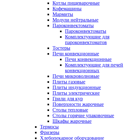
Котлы пищеварочные
Кофемашины
Мармиты
Модули нейтральные
Пароконвектоматы
Пароконвектоматы
Комплектующие для
пароконвектоматов
Тостеры
Печи конвекционные
Печи конвекционные
Комплектующие для печей
конвекционных
Печи микроволновые
Плиты газовые
Плиты индукционные
Плиты электрические
Грили для кур
Поверхности жарочные
Столы тепловые
Столы горячие упаковочные
Шкафы жарочные
Термосы
Фризеры
Хлебопекарное оборудование