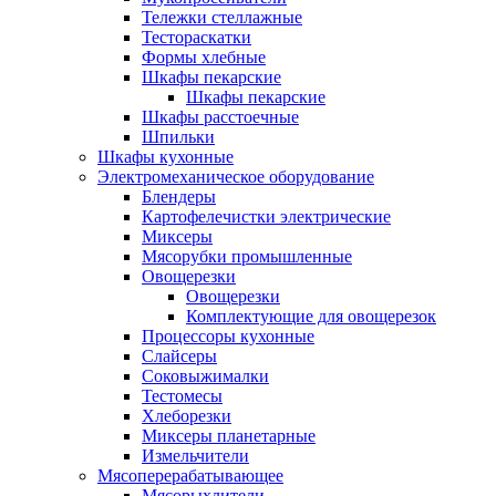
Тележки стеллажные
Тестораскатки
Формы хлебные
Шкафы пекарские
Шкафы пекарские
Шкафы расстоечные
Шпильки
Шкафы кухонные
Электромеханическое оборудование
Блендеры
Картофелечистки электрические
Миксеры
Мясорубки промышленные
Овощерезки
Овощерезки
Комплектующие для овощерезок
Процессоры кухонные
Слайсеры
Соковыжималки
Тестомесы
Хлеборезки
Миксеры планетарные
Измельчители
Мясоперерабатывающее
Мясорыхлители