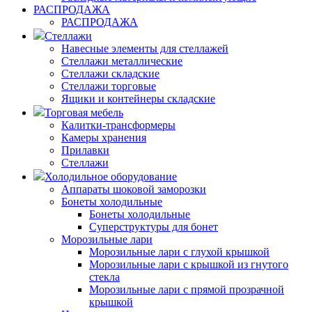
РАСПРОДАЖА
РАСПРОДАЖА
Стеллажи
Навесные элементы для стеллажей
Стеллажи металлические
Стеллажи складские
Стеллажи торговые
Ящики и контейнеры складские
Торговая мебель
Калитки-трансформеры
Камеры хранения
Прилавки
Стеллажи
Холодильное оборудование
Аппараты шоковой заморозки
Бонеты холодильные
Бонеты холодильные
Суперструктуры для бонет
Морозильные лари
Морозильные лари с глухой крышкой
Морозильные лари с крышкой из гнутого
стекла
Морозильные лари с прямой прозрачной
крышкой