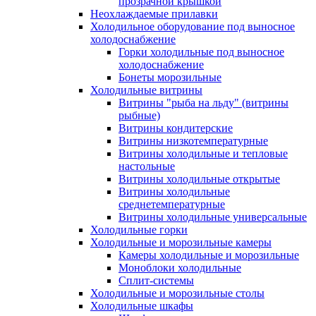
прозрачной крышкой
Неохлаждаемые прилавки
Холодильное оборудование под выносное
холодоснабжение
Горки холодильные под выносное
холодоснабжение
Бонеты морозильные
Холодильные витрины
Витрины "рыба на льду" (витрины
рыбные)
Витрины кондитерские
Витрины низкотемпературные
Витрины холодильные и тепловые
настольные
Витрины холодильные открытые
Витрины холодильные
среднетемпературные
Витрины холодильные универсальные
Холодильные горки
Холодильные и морозильные камеры
Камеры холодильные и морозильные
Моноблоки холодильные
Сплит-системы
Холодильные и морозильные столы
Холодильные шкафы