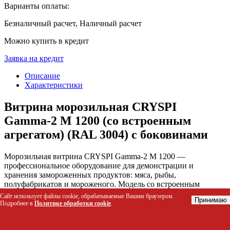
Варианты оплаты:
Безналичный расчет, Наличный расчет
Можно купить в кредит
Заявка на кредит
Описание
Характеристики
Витрина морозильная CRYSPI
Gamma-2 М 1200 (со встроенным
агрегатом) (RAL 3004) с боковинами
Морозильная витрина CRYSPI Gamma-2 М 1200 —
профессиональное оборудование для демонстрации и
хранения замороженных продуктов: мяса, рыбы,
полуфабрикатов и мороженого. Модель со встроенным
холодильным агрегатом обеспечивает стабильную
Сайт использует файлы cookie, обрабатываемые Вашим браузером.
Принимаю
температуру от -18 до -15°C, сохраняя полезные свойства и
Подробнее в
Политике обработки cookie
.
вкусовые качества продукции, и решает задачу
привлекательной и безопасной выкладки замороженных