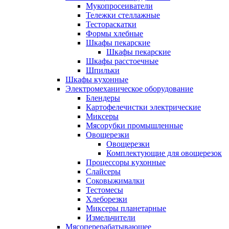
Мукопросеиватели
Тележки стеллажные
Тестораскатки
Формы хлебные
Шкафы пекарские
Шкафы пекарские
Шкафы расстоечные
Шпильки
Шкафы кухонные
Электромеханическое оборудование
Блендеры
Картофелечистки электрические
Миксеры
Мясорубки промышленные
Овощерезки
Овощерезки
Комплектующие для овощерезок
Процессоры кухонные
Слайсеры
Соковыжималки
Тестомесы
Хлеборезки
Миксеры планетарные
Измельчители
Мясоперерабатывающее