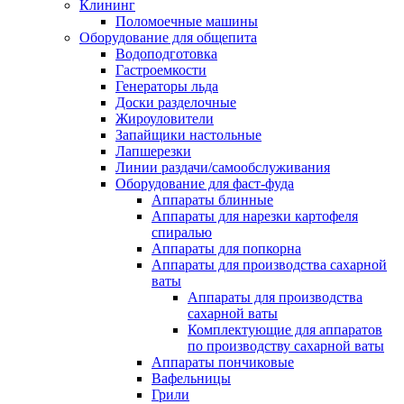
Клининг
Поломоечные машины
Оборудование для общепита
Водоподготовка
Гастроемкости
Генераторы льда
Доски разделочные
Жироуловители
Запайщики настольные
Лапшерезки
Линии раздачи/самообслуживания
Оборудование для фаст-фуда
Аппараты блинные
Аппараты для нарезки картофеля
спиралью
Аппараты для попкорна
Аппараты для производства сахарной
ваты
Аппараты для производства
сахарной ваты
Комплектующие для аппаратов
по производству сахарной ваты
Аппараты пончиковые
Вафельницы
Грили