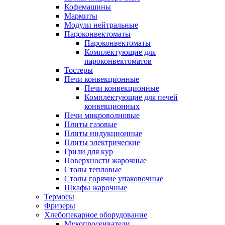
Кофемашины
Мармиты
Модули нейтральные
Пароконвектоматы
Пароконвектоматы
Комплектующие для
пароконвектоматов
Тостеры
Печи конвекционные
Печи конвекционные
Комплектующие для печей
конвекционных
Печи микроволновые
Плиты газовые
Плиты индукционные
Плиты электрические
Грили для кур
Поверхности жарочные
Столы тепловые
Столы горячие упаковочные
Шкафы жарочные
Термосы
Фризеры
Хлебопекарное оборудование
Мукопросеиватели