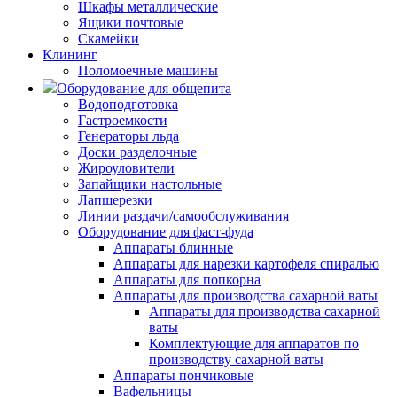
Шкафы металлические
Ящики почтовые
Скамейки
Клининг
Поломоечные машины
Оборудование для общепита
Водоподготовка
Гастроемкости
Генераторы льда
Доски разделочные
Жироуловители
Запайщики настольные
Лапшерезки
Линии раздачи/самообслуживания
Оборудование для фаст-фуда
Аппараты блинные
Аппараты для нарезки картофеля спиралью
Аппараты для попкорна
Аппараты для производства сахарной ваты
Аппараты для производства сахарной
ваты
Комплектующие для аппаратов по
производству сахарной ваты
Аппараты пончиковые
Вафельницы