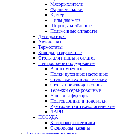
Мясорыхлители
Фаршемешалки
Куттеры
Пилы для мяса
Шприцы колбасные
Пельменные аппараты
Дегидраторы
Автоклавы
Термостаты
Колоды разрубочные
Столы для пиццы и салатов
Нейтральное оборудование
Ванны моечные
Полки кухонные настенные
Стеллажи технологические
Столы производственные
Тележки сервировочные
Урны для фудкорта
Подтоварники и подставки
Рукомойники технологические
ЛАРИ
ПОСУДА
Кастрюли, сотейники
Сковороды, казаны
Посудомоечные машины