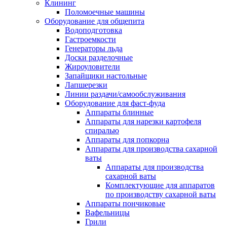
Клининг
Поломоечные машины
Оборудование для общепита
Водоподготовка
Гастроемкости
Генераторы льда
Доски разделочные
Жироуловители
Запайщики настольные
Лапшерезки
Линии раздачи/самообслуживания
Оборудование для фаст-фуда
Аппараты блинные
Аппараты для нарезки картофеля
спиралью
Аппараты для попкорна
Аппараты для производства сахарной
ваты
Аппараты для производства
сахарной ваты
Комплектующие для аппаратов
по производству сахарной ваты
Аппараты пончиковые
Вафельницы
Грили