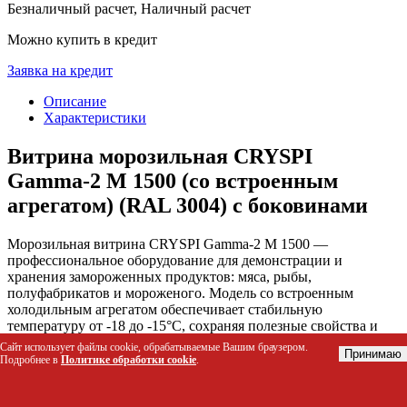
Безналичный расчет, Наличный расчет
Можно купить в кредит
Заявка на кредит
Описание
Характеристики
Витрина морозильная CRYSPI
Gamma-2 М 1500 (со встроенным
агрегатом) (RAL 3004) с боковинами
Морозильная витрина CRYSPI Gamma-2 М 1500 —
профессиональное оборудование для демонстрации и
хранения замороженных продуктов: мяса, рыбы,
полуфабрикатов и мороженого. Модель со встроенным
холодильным агрегатом обеспечивает стабильную
температуру от -18 до -15°C, сохраняя полезные свойства и
вкусовые качества продукции, и решает задачу
Сайт использует файлы cookie, обрабатываемые Вашим браузером.
Принимаю
привлекательной и безопасной выкладки замороженных
Подробнее в
Политике обработки cookie
.
товаров в торговых точках.