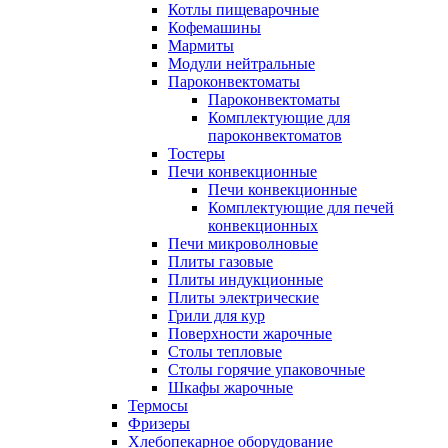
Котлы пищеварочные
Кофемашины
Мармиты
Модули нейтральные
Пароконвектоматы
Пароконвектоматы
Комплектующие для
пароконвектоматов
Тостеры
Печи конвекционные
Печи конвекционные
Комплектующие для печей
конвекционных
Печи микроволновые
Плиты газовые
Плиты индукционные
Плиты электрические
Грили для кур
Поверхности жарочные
Столы тепловые
Столы горячие упаковочные
Шкафы жарочные
Термосы
Фризеры
Хлебопекарное оборудование