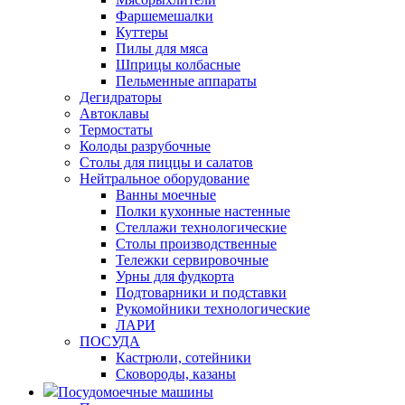
Фаршемешалки
Куттеры
Пилы для мяса
Шприцы колбасные
Пельменные аппараты
Дегидраторы
Автоклавы
Термостаты
Колоды разрубочные
Столы для пиццы и салатов
Нейтральное оборудование
Ванны моечные
Полки кухонные настенные
Стеллажи технологические
Столы производственные
Тележки сервировочные
Урны для фудкорта
Подтоварники и подставки
Рукомойники технологические
ЛАРИ
ПОСУДА
Кастрюли, сотейники
Сковороды, казаны
Посудомоечные машины