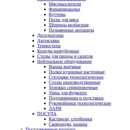
Мясорыхлители
Фаршемешалки
Куттеры
Пилы для мяса
Шприцы колбасные
Пельменные аппараты
Дегидраторы
Автоклавы
Термостаты
Колоды разрубочные
Столы для пиццы и салатов
Нейтральное оборудование
Ванны моечные
Полки кухонные настенные
Стеллажи технологические
Столы производственные
Тележки сервировочные
Урны для фудкорта
Подтоварники и подставки
Рукомойники технологические
ЛАРИ
ПОСУДА
Кастрюли, сотейники
Сковороды, казаны
Посудомоечные машины