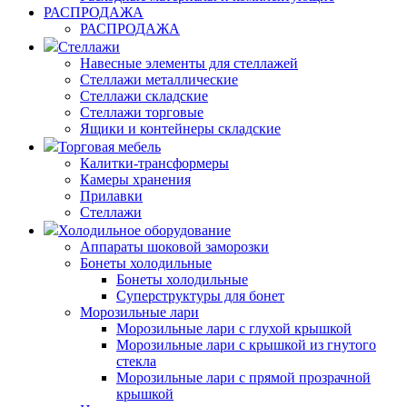
РАСПРОДАЖА
РАСПРОДАЖА
Стеллажи
Навесные элементы для стеллажей
Стеллажи металлические
Стеллажи складские
Стеллажи торговые
Ящики и контейнеры складские
Торговая мебель
Калитки-трансформеры
Камеры хранения
Прилавки
Стеллажи
Холодильное оборудование
Аппараты шоковой заморозки
Бонеты холодильные
Бонеты холодильные
Суперструктуры для бонет
Морозильные лари
Морозильные лари с глухой крышкой
Морозильные лари с крышкой из гнутого
стекла
Морозильные лари с прямой прозрачной
крышкой