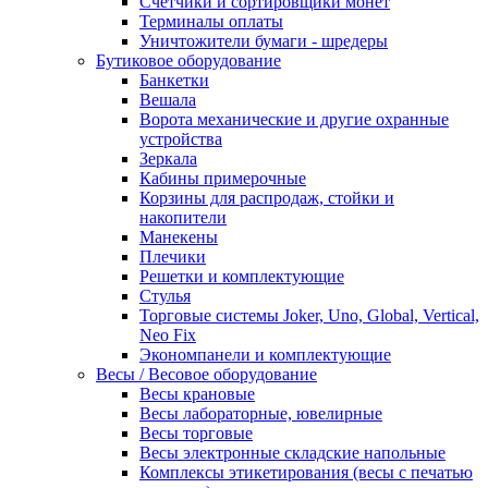
Счетчики и сортировщики монет
Терминалы оплаты
Уничтожители бумаги - шредеры
Бутиковое оборудование
Банкетки
Вешала
Ворота механические и другие охранные
устройства
Зеркала
Кабины примерочные
Корзины для распродаж, стойки и
накопители
Манекены
Плечики
Решетки и комплектующие
Стулья
Торговые системы Joker, Uno, Global, Vertical,
Neo Fix
Экономпанели и комплектующие
Весы / Весовое оборудование
Весы крановые
Весы лабораторные, ювелирные
Весы торговые
Весы электронные складские напольные
Комплексы этикетирования (весы с печатью