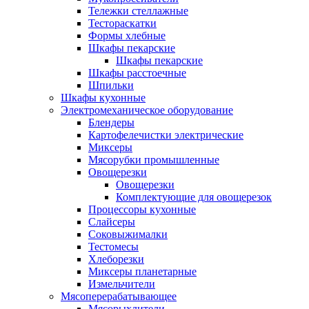
Тележки стеллажные
Тестораскатки
Формы хлебные
Шкафы пекарские
Шкафы пекарские
Шкафы расстоечные
Шпильки
Шкафы кухонные
Электромеханическое оборудование
Блендеры
Картофелечистки электрические
Миксеры
Мясорубки промышленные
Овощерезки
Овощерезки
Комплектующие для овощерезок
Процессоры кухонные
Слайсеры
Соковыжималки
Тестомесы
Хлеборезки
Миксеры планетарные
Измельчители
Мясоперерабатывающее
Мясорыхлители