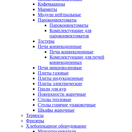
Кофемашины
Мармиты
Модули нейтральные
Пароконвектоматы
Пароконвектоматы
Комплектующие для
пароконвектоматов
Тостеры
Печи конвекционные
Печи конвекционные
Комплектующие для печей
конвекционных
Печи микроволновые
Плиты газовые
Плиты индукционные
Плиты электрические
Грили для кур
Поверхности жарочные
Столы тепловые
Столы горячие упаковочные
Шкафы жарочные
Термосы
Фризеры
Хлебопекарное оборудование
Мукопросеиватели