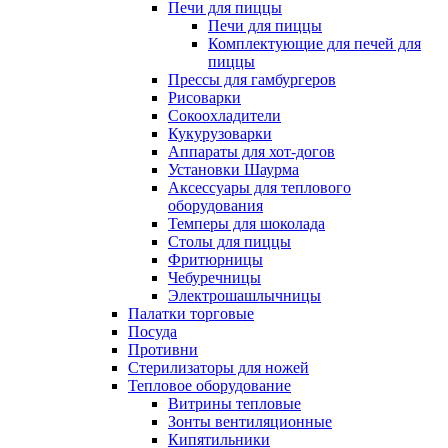
Печи для пиццы
Печи для пиццы
Комплектующие для печей для
пиццы
Прессы для гамбургеров
Рисоварки
Сокоохладители
Кукурузоварки
Аппараты для хот-догов
Установки Шаурма
Аксессуары для теплового
оборудования
Темперы для шоколада
Столы для пиццы
Фритюрницы
Чебуречницы
Электрошашлычницы
Палатки торговые
Посуда
Противни
Стерилизаторы для ножей
Тепловое оборудование
Витрины тепловые
Зонты вентиляционные
Кипятильники