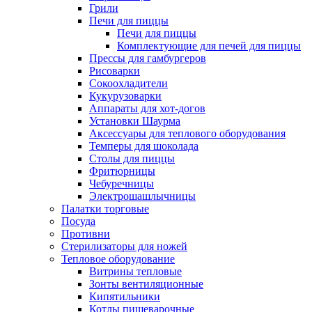
Грили
Печи для пиццы
Печи для пиццы
Комплектующие для печей для пиццы
Прессы для гамбургеров
Рисоварки
Сокоохладители
Кукурузоварки
Аппараты для хот-догов
Установки Шаурма
Аксессуары для теплового оборудования
Темперы для шоколада
Столы для пиццы
Фритюрницы
Чебуречницы
Электрошашлычницы
Палатки торговые
Посуда
Противни
Стерилизаторы для ножей
Тепловое оборудование
Витрины тепловые
Зонты вентиляционные
Кипятильники
Котлы пищеварочные