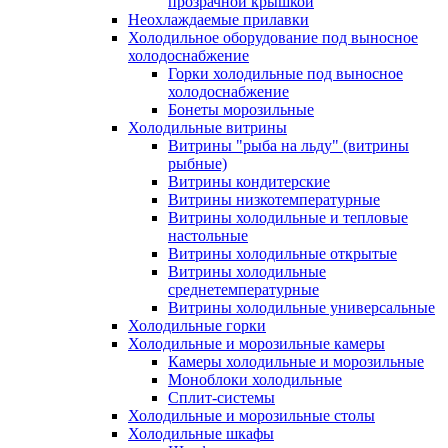
прозрачной крышкой
Неохлаждаемые прилавки
Холодильное оборудование под выносное
холодоснабжение
Горки холодильные под выносное
холодоснабжение
Бонеты морозильные
Холодильные витрины
Витрины "рыба на льду" (витрины
рыбные)
Витрины кондитерские
Витрины низкотемпературные
Витрины холодильные и тепловые
настольные
Витрины холодильные открытые
Витрины холодильные
среднетемпературные
Витрины холодильные универсальные
Холодильные горки
Холодильные и морозильные камеры
Камеры холодильные и морозильные
Моноблоки холодильные
Сплит-системы
Холодильные и морозильные столы
Холодильные шкафы