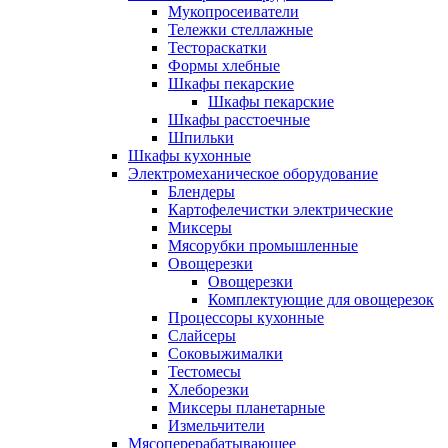
Мукопросеиватели
Тележки стеллажные
Тестораскатки
Формы хлебные
Шкафы пекарские
Шкафы пекарские
Шкафы расстоечные
Шпильки
Шкафы кухонные
Электромеханическое оборудование
Блендеры
Картофелечистки электрические
Миксеры
Мясорубки промышленные
Овощерезки
Овощерезки
Комплектующие для овощерезок
Процессоры кухонные
Слайсеры
Соковыжималки
Тестомесы
Хлеборезки
Миксеры планетарные
Измельчители
Мясоперерабатывающее