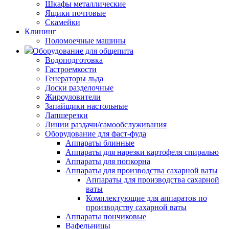
Шкафы металлические
Ящики почтовые
Скамейки
Клининг
Поломоечные машины
Оборудование для общепита
Водоподготовка
Гастроемкости
Генераторы льда
Доски разделочные
Жироуловители
Запайщики настольные
Лапшерезки
Линии раздачи/самообслуживания
Оборудование для фаст-фуда
Аппараты блинные
Аппараты для нарезки картофеля спиралью
Аппараты для попкорна
Аппараты для производства сахарной ваты
Аппараты для производства сахарной
ваты
Комплектующие для аппаратов по
производству сахарной ваты
Аппараты пончиковые
Вафельницы