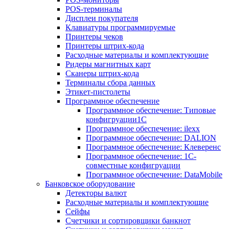
POS-терминалы
Дисплеи покупателя
Клавиатуры программируемые
Принтеры чеков
Принтеры штрих-кода
Расходные материалы и комплектующие
Ридеры магнитных карт
Сканеры штрих-кода
Терминалы сбора данных
Этикет-пистолеты
Программное обеспечение
Программное обеспечение: Типовые
конфигруации1С
Программное обеспечение: ilexx
Программное обеспечение: DALION
Программное обеспечение: Клеверенс
Программное обеспечение: 1С-
совместные конфигруации
Программное обеспечение: DataMobile
Банковское оборудование
Детекторы валют
Расходные материалы и комплектующие
Сейфы
Счетчики и сортировщики банкнот