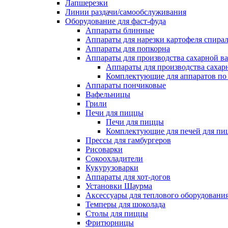
Лапшерезки
Линии раздачи/самообслуживания
Оборудование для фаст-фуда
Аппараты блинные
Аппараты для нарезки картофеля спира
Аппараты для попкорна
Аппараты для производства сахарной в
Аппараты для производства сахар
Комплектующие для аппаратов по 
Аппараты пончиковые
Вафельницы
Грили
Печи для пиццы
Печи для пиццы
Комплектующие для печей для пи
Прессы для гамбургеров
Рисоварки
Сокоохладители
Кукурузоварки
Аппараты для хот-догов
Установки Шаурма
Аксессуары для теплового оборудовани
Темперы для шоколада
Столы для пиццы
Фритюрницы