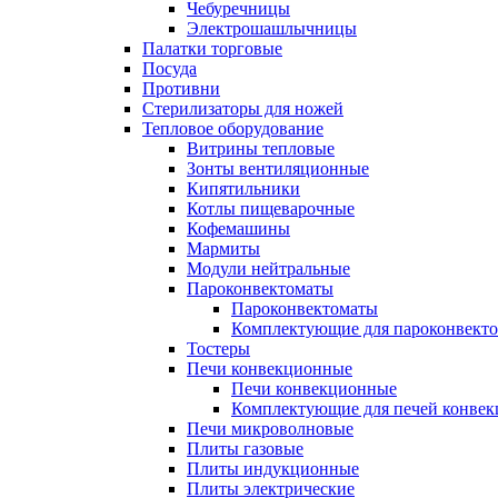
Чебуречницы
Электрошашлычницы
Палатки торговые
Посуда
Противни
Стерилизаторы для ножей
Тепловое оборудование
Витрины тепловые
Зонты вентиляционные
Кипятильники
Котлы пищеварочные
Кофемашины
Мармиты
Модули нейтральные
Пароконвектоматы
Пароконвектоматы
Комплектующие для пароконвекто
Тостеры
Печи конвекционные
Печи конвекционные
Комплектующие для печей конве
Печи микроволновые
Плиты газовые
Плиты индукционные
Плиты электрические