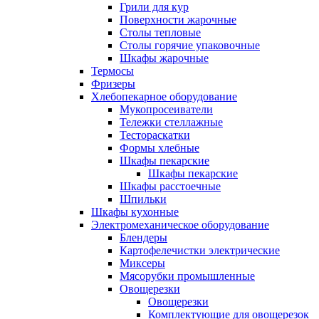
Грили для кур
Поверхности жарочные
Столы тепловые
Столы горячие упаковочные
Шкафы жарочные
Термосы
Фризеры
Хлебопекарное оборудование
Мукопросеиватели
Тележки стеллажные
Тестораскатки
Формы хлебные
Шкафы пекарские
Шкафы пекарские
Шкафы расстоечные
Шпильки
Шкафы кухонные
Электромеханическое оборудование
Блендеры
Картофелечистки электрические
Миксеры
Мясорубки промышленные
Овощерезки
Овощерезки
Комплектующие для овощерезок