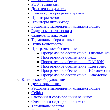
POS-терминалы
Дисплеи покупателя
Клавиатуры программируемые
Принтеры чеков
Принтеры штрих-кода
Расходные материалы и комплектующие
Ридеры магнитных карт
Сканеры штрих-кода
Терминалы сбора данных
Этикет-пистолеты
Программное обеспечение
Программное обеспечение: Типовые к
Программное обеспечение: ilexx
Программное обеспечение: DALION
Программное обеспечение: Клеверенс
Программное обеспечение: 1С-совмест
Программное обеспечение: DataMobile
Банковское оборудование
Детекторы валют
Расходные материалы и комплектующие
Сейфы
Счетчики и сортировщики банкнот
Счетчики и сортировщики монет
Терминалы оплаты