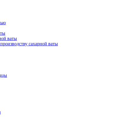
лью
аты
ной ваты
производству сахарной ваты
ццы
я