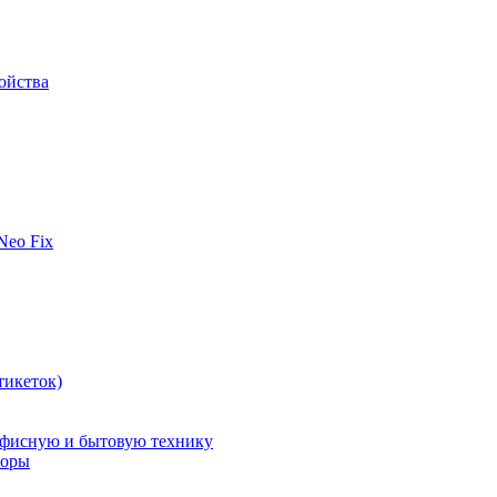
ойства
 Neo Fix
тикеток)
офисную и бытовую технику
поры