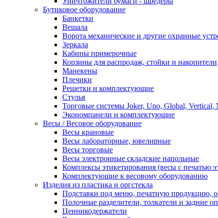
Уничтожители бумаги - шредеры
Бутиковое оборудование
Банкетки
Вешала
Ворота механические и другие охранные устр
Зеркала
Кабины примерочные
Корзины для распродаж, стойки и накопители
Манекены
Плечики
Решетки и комплектующие
Стулья
Торговые системы Joker, Uno, Global, Vertical,
Экономпанели и комплектующие
Весы / Весовое оборудование
Весы крановые
Весы лабораторные, ювелирные
Весы торговые
Весы электронные складские напольные
Комплексы этикетирования (весы с печатью э
Комплектующие к весовому оборудованию
Изделия из пластика и оргстекла
Подставки под меню, печатную продукцию, 
Полочные разделители, толкатели и задние о
Ценникодержатели