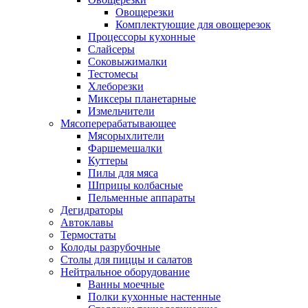
Овощерезки
Комплектующие для овощерезок
Процессоры кухонные
Слайсеры
Соковыжималки
Тестомесы
Хлеборезки
Миксеры планетарные
Измельчители
Мясоперерабатывающее
Мясорыхлители
Фаршемешалки
Куттеры
Пилы для мяса
Шприцы колбасные
Пельменные аппараты
Дегидраторы
Автоклавы
Термостаты
Колоды разрубочные
Столы для пиццы и салатов
Нейтральное оборудование
Ванны моечные
Полки кухонные настенные