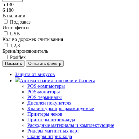
5 130
6 180
В наличии
Под заказ
Интерфейсы
USB
Кол-во дорожек считывания
1,2,3
Бренд/производитель
Posiflex
Защита от вирусов
Автоматизация торговли и бизнеса
POS-компьютеры
POS-мониторы
POS-терминалы
Дисплеи покупателя
Клавиатуры программируемые
Принтеры чеков
Принтеры штрих-кода
Расходные материалы и комплектующие
Ридеры магнитных карт
Сканеры штрих-кода