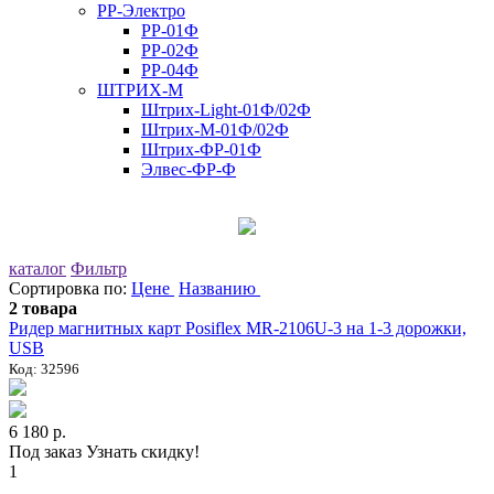
РР-Электро
РР-01Ф
РР-02Ф
РР-04Ф
ШТРИХ-М
Штрих-Light-01Ф/02Ф
Штрих-М-01Ф/02Ф
Штрих-ФР-01Ф
Элвес-ФР-Ф
каталог
Фильтр
Сортировка по:
Цене
Названию
2 товара
Ридер магнитных карт Posiflex MR-2106U-3 на 1-3 дорожки,
USB
Код: 32596
6 180 р.
Под заказ
Узнать скидку!
1