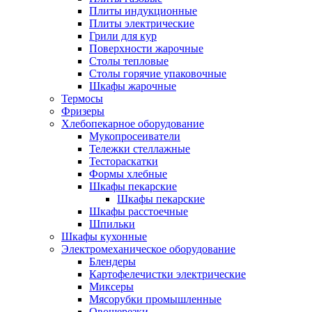
Плиты индукционные
Плиты электрические
Грили для кур
Поверхности жарочные
Столы тепловые
Столы горячие упаковочные
Шкафы жарочные
Термосы
Фризеры
Хлебопекарное оборудование
Мукопросеиватели
Тележки стеллажные
Тестораскатки
Формы хлебные
Шкафы пекарские
Шкафы пекарские
Шкафы расстоечные
Шпильки
Шкафы кухонные
Электромеханическое оборудование
Блендеры
Картофелечистки электрические
Миксеры
Мясорубки промышленные
Овощерезки