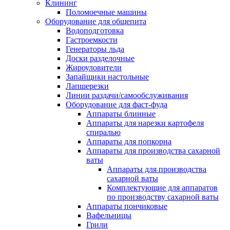
Клининг
Поломоечные машины
Оборудование для общепита
Водоподготовка
Гастроемкости
Генераторы льда
Доски разделочные
Жироуловители
Запайщики настольные
Лапшерезки
Линии раздачи/самообслуживания
Оборудование для фаст-фуда
Аппараты блинные
Аппараты для нарезки картофеля
спиралью
Аппараты для попкорна
Аппараты для производства сахарной
ваты
Аппараты для производства
сахарной ваты
Комплектующие для аппаратов
по производству сахарной ваты
Аппараты пончиковые
Вафельницы
Грили