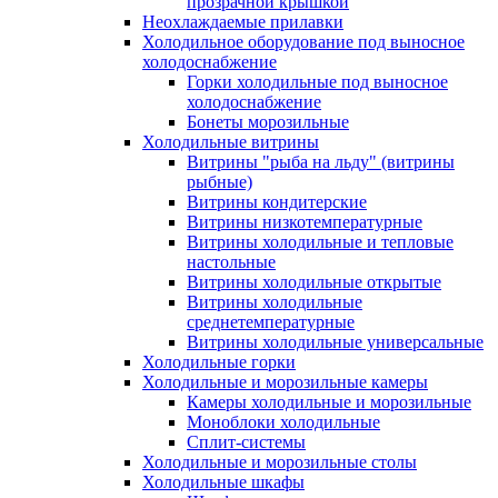
прозрачной крышкой
Неохлаждаемые прилавки
Холодильное оборудование под выносное
холодоснабжение
Горки холодильные под выносное
холодоснабжение
Бонеты морозильные
Холодильные витрины
Витрины "рыба на льду" (витрины
рыбные)
Витрины кондитерские
Витрины низкотемпературные
Витрины холодильные и тепловые
настольные
Витрины холодильные открытые
Витрины холодильные
среднетемпературные
Витрины холодильные универсальные
Холодильные горки
Холодильные и морозильные камеры
Камеры холодильные и морозильные
Моноблоки холодильные
Сплит-системы
Холодильные и морозильные столы
Холодильные шкафы