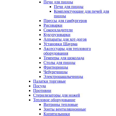
Печи для пиццы
Печи для пиццы
Комплектующие для печей для
пиццы
Прессы для гамбургеров
Рисоварки
Сокоохладители
Кукурузоварки
Аппараты для хот-догов
Установки Шаурма
Аксессуары для теплового
оборудования
Темперы для шоколада
Столы для пиццы
Фритюрницы
Чебуречницы
Электрошашлычницы
Палатки торговые
Посуда
Противни
Стерилизаторы для ножей
Тепловое оборудование
Витрины тепловые
Зонты вентиляционные
Кипятильники