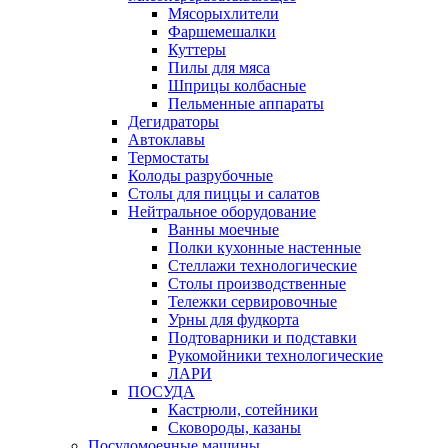
Мясорыхлители
Фаршемешалки
Куттеры
Пилы для мяса
Шприцы колбасные
Пельменные аппараты
Дегидраторы
Автоклавы
Термостаты
Колоды разрубочные
Столы для пиццы и салатов
Нейтральное оборудование
Ванны моечные
Полки кухонные настенные
Стеллажи технологические
Столы производственные
Тележки сервировочные
Урны для фудкорта
Подтоварники и подставки
Рукомойники технологические
ЛАРИ
ПОСУДА
Кастрюли, сотейники
Сковороды, казаны
Посудомоечные машины