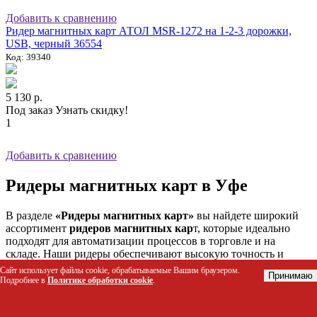
Добавить к сравнению
Ридер магнитных карт АТОЛ MSR-1272 на 1-2-3 дорожки,
USB, черный 36554
Код: 39340
5 130 р.
Под заказ
Узнать скидку!
1
Добавить к сравнению
Ридеры магнитных карт в Уфе
В разделе
«Ридеры магнитных карт»
вы найдете широкий
ассортимент
ридеров магнитных кар
т, которые идеально
подходят для автоматизации процессов в торговле и на
складе. Наши ридеры обеспечивают высокую точность и
надежность считывания информации с магнитных карт.
Сайт использует файлы cookie, обрабатываемые Вашим браузером.
Принимаю
Подробнее в
Политике обработки cookie
.
Ридеры магнитных карт, или
картридеры
, являются важным
элементом современного бизнеса. Они используются для
различных целей, таких как идентификация клиентов,