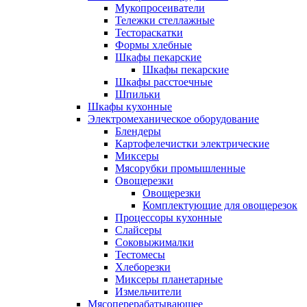
Мукопросеиватели
Тележки стеллажные
Тестораскатки
Формы хлебные
Шкафы пекарские
Шкафы пекарские
Шкафы расстоечные
Шпильки
Шкафы кухонные
Электромеханическое оборудование
Блендеры
Картофелечистки электрические
Миксеры
Мясорубки промышленные
Овощерезки
Овощерезки
Комплектующие для овощерезок
Процессоры кухонные
Слайсеры
Соковыжималки
Тестомесы
Хлеборезки
Миксеры планетарные
Измельчители
Мясоперерабатывающее