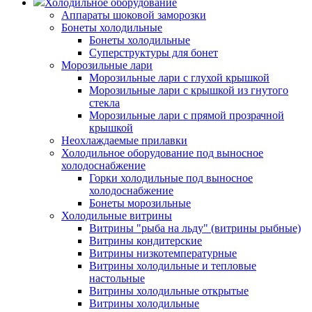
Холодильное оборудование
Аппараты шоковой заморозки
Бонеты холодильные
Бонеты холодильные
Суперструктуры для бонет
Морозильные лари
Морозильные лари с глухой крышкой
Морозильные лари с крышкой из гнутого
стекла
Морозильные лари с прямой прозрачной
крышкой
Неохлаждаемые прилавки
Холодильное оборудование под выносное
холодоснабжение
Горки холодильные под выносное
холодоснабжение
Бонеты морозильные
Холодильные витрины
Витрины "рыба на льду" (витрины рыбные)
Витрины кондитерские
Витрины низкотемпературные
Витрины холодильные и тепловые
настольные
Витрины холодильные открытые
Витрины холодильные