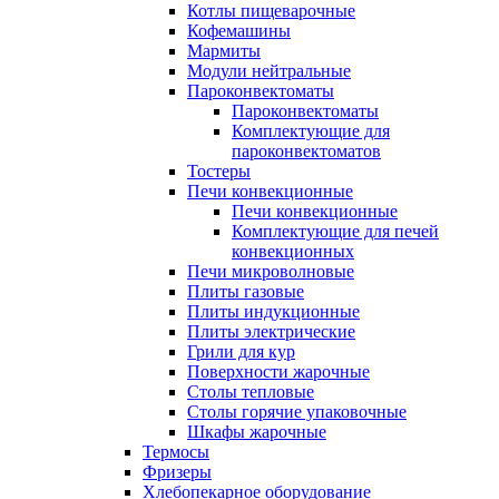
Котлы пищеварочные
Кофемашины
Мармиты
Модули нейтральные
Пароконвектоматы
Пароконвектоматы
Комплектующие для
пароконвектоматов
Тостеры
Печи конвекционные
Печи конвекционные
Комплектующие для печей
конвекционных
Печи микроволновые
Плиты газовые
Плиты индукционные
Плиты электрические
Грили для кур
Поверхности жарочные
Столы тепловые
Столы горячие упаковочные
Шкафы жарочные
Термосы
Фризеры
Хлебопекарное оборудование