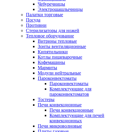
Чебуречницы
Электрошашлычницы
Палатки торговые
Посуда
Противни
Стерилизаторы для ножей
Тепловое оборудование
Витрины тепловые
Зонты вентиляционные
Кипятильники
Котлы пищеварочные
Кофемашины
Мармиты
Модули нейтральные
Пароконвектоматы
Пароконвектоматы
Комплектующие для
пароконвектоматов
Тостеры
Печи конвекционные
Печи конвекционные
Комплектующие для печей
конвекционных
Печи микроволновые
Плиты газовые