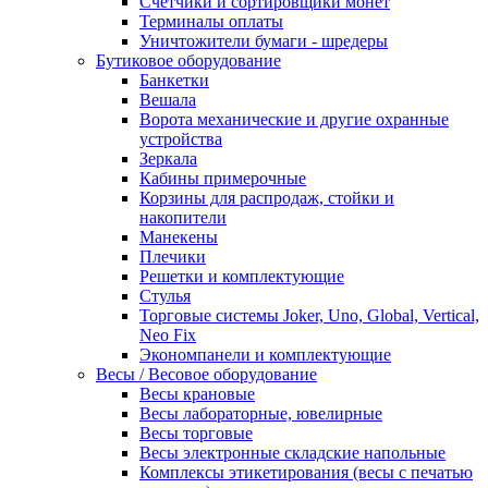
Счетчики и сортировщики монет
Терминалы оплаты
Уничтожители бумаги - шредеры
Бутиковое оборудование
Банкетки
Вешала
Ворота механические и другие охранные
устройства
Зеркала
Кабины примерочные
Корзины для распродаж, стойки и
накопители
Манекены
Плечики
Решетки и комплектующие
Стулья
Торговые системы Joker, Uno, Global, Vertical,
Neo Fix
Экономпанели и комплектующие
Весы / Весовое оборудование
Весы крановые
Весы лабораторные, ювелирные
Весы торговые
Весы электронные складские напольные
Комплексы этикетирования (весы с печатью