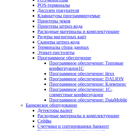
POS-терминалы
Дисплеи покупателя
Клавиатуры программируемые
Принтеры чеков
Принтеры штрих-кода
Расходные материалы и комплектующие
Ридеры магнитных карт
Сканеры штрих-кода
Терминалы сбора данных
Этикет-пистолеты
Программное обеспечение
Программное обеспечение: Типовые
конфигруации1С
Программное обеспечение: ilexx
Программное обеспечение: DALION
Программное обеспечение: Клеверенс
Программное обеспечение: 1С-
совместные конфигруации
Программное обеспечение: DataMobile
Банковское оборудование
Детекторы валют
Расходные материалы и комплектующие
Сейфы
Счетчики и сортировщики банкнот