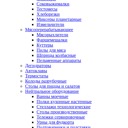
Соковыжималки
Тестомесы
Хлеборезки
Миксеры планетарные
Измельчители
Мясоперерабатывающее
Мясорыхлители
Фаршемешалки
Куттеры
Пилы для мяса
Шприцы колбасные
Пельменные аппараты
Дегидраторы
Автоклавы
Термостаты
Колоды разрубочные
Столы для пиццы и салатов
Нейтральное оборудование
Ванны моечные
Полки кухонные настенные
Стеллажи технологические
Столы производственные
Тележки сервировочные
Урны для фудкорта
Подтоварники и подставки