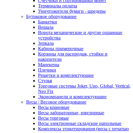
Счетчики и сортировщики монет
Терминалы оплаты
Уничтожители бумаги - шредеры
Бутиковое оборудование
Банкетки
Вешала
Ворота механические и другие охранные
устройства
Зеркала
Кабины примерочные
Корзины для распродаж, стойки и
накопители
Манекены
Плечики
Решетки и комплектующие
Стулья
Торговые системы Joker, Uno, Global, Vertical,
Neo Fix
Экономпанели и комплектующие
Весы / Весовое оборудование
Весы крановые
Весы лабораторные, ювелирные
Весы торговые
Весы электронные складские напольные
Комплексы этикетирования (весы с печатью