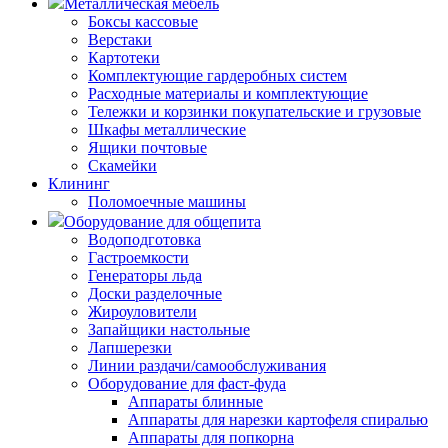
Металлическая мебель
Боксы кассовые
Верстаки
Картотеки
Комплектующие гардеробных систем
Расходные материалы и комплектующие
Тележки и корзинки покупательские и грузовые
Шкафы металлические
Ящики почтовые
Скамейки
Клининг
Поломоечные машины
Оборудование для общепита
Водоподготовка
Гастроемкости
Генераторы льда
Доски разделочные
Жироуловители
Запайщики настольные
Лапшерезки
Линии раздачи/самообслуживания
Оборудование для фаст-фуда
Аппараты блинные
Аппараты для нарезки картофеля спиралью
Аппараты для попкорна