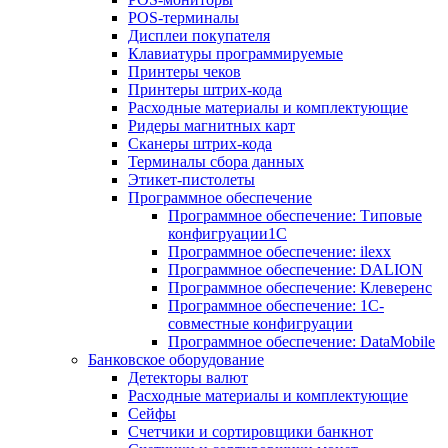
POS-терминалы
Дисплеи покупателя
Клавиатуры программируемые
Принтеры чеков
Принтеры штрих-кода
Расходные материалы и комплектующие
Ридеры магнитных карт
Сканеры штрих-кода
Терминалы сбора данных
Этикет-пистолеты
Программное обеспечение
Программное обеспечение: Типовые
конфигруации1С
Программное обеспечение: ilexx
Программное обеспечение: DALION
Программное обеспечение: Клеверенс
Программное обеспечение: 1С-
совместные конфигруации
Программное обеспечение: DataMobile
Банковское оборудование
Детекторы валют
Расходные материалы и комплектующие
Сейфы
Счетчики и сортировщики банкнот