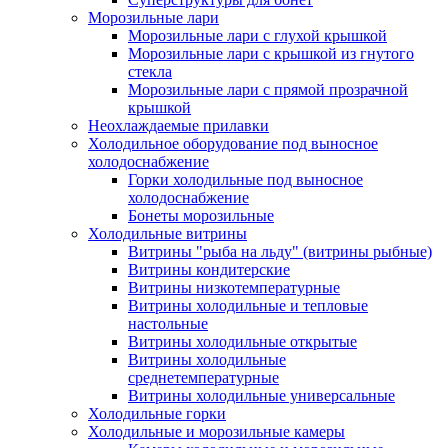
Морозильные лари
Морозильные лари с глухой крышкой
Морозильные лари с крышкой из гнутого
стекла
Морозильные лари с прямой прозрачной
крышкой
Неохлаждаемые прилавки
Холодильное оборудование под выносное
холодоснабжение
Горки холодильные под выносное
холодоснабжение
Бонеты морозильные
Холодильные витрины
Витрины "рыба на льду" (витрины рыбные)
Витрины кондитерские
Витрины низкотемпературные
Витрины холодильные и тепловые
настольные
Витрины холодильные открытые
Витрины холодильные
среднетемпературные
Витрины холодильные универсальные
Холодильные горки
Холодильные и морозильные камеры