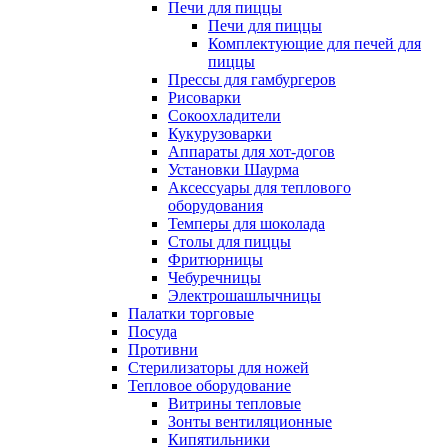
Печи для пиццы
Печи для пиццы
Комплектующие для печей для
пиццы
Прессы для гамбургеров
Рисоварки
Сокоохладители
Кукурузоварки
Аппараты для хот-догов
Установки Шаурма
Аксессуары для теплового
оборудования
Темперы для шоколада
Столы для пиццы
Фритюрницы
Чебуречницы
Электрошашлычницы
Палатки торговые
Посуда
Противни
Стерилизаторы для ножей
Тепловое оборудование
Витрины тепловые
Зонты вентиляционные
Кипятильники