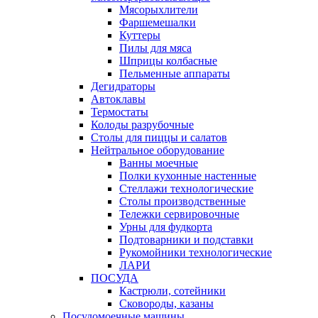
Мясорыхлители
Фаршемешалки
Куттеры
Пилы для мяса
Шприцы колбасные
Пельменные аппараты
Дегидраторы
Автоклавы
Термостаты
Колоды разрубочные
Столы для пиццы и салатов
Нейтральное оборудование
Ванны моечные
Полки кухонные настенные
Стеллажи технологические
Столы производственные
Тележки сервировочные
Урны для фудкорта
Подтоварники и подставки
Рукомойники технологические
ЛАРИ
ПОСУДА
Кастрюли, сотейники
Сковороды, казаны
Посудомоечные машины