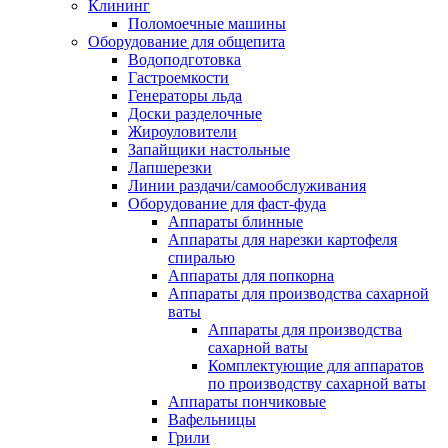
Клининг
Поломоечные машины
Оборудование для общепита
Водоподготовка
Гастроемкости
Генераторы льда
Доски разделочные
Жироуловители
Запайщики настольные
Лапшерезки
Линии раздачи/самообслуживания
Оборудование для фаст-фуда
Аппараты блинные
Аппараты для нарезки картофеля
спиралью
Аппараты для попкорна
Аппараты для производства сахарной
ваты
Аппараты для производства
сахарной ваты
Комплектующие для аппаратов
по производству сахарной ваты
Аппараты пончиковые
Вафельницы
Грили