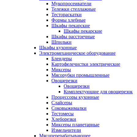
Мукопросеиватели
Тележки стеллажные
Тестораскатки
Формы хлебные
Шкафы пекарские
Шкафы пекарские
Шкафы расстоечные
Шпильки
Шкафы кухонные
Электромеханическое оборудование
Блендеры
Картофелечистки электрические
Миксеры
Мясорубки промышленные
Овощерезки
Овощерезки
Комплектующие для овощерезок
Процессоры кухонные
Слайсеры
Соковыжималки
Тестомесы
Хлеборезки
Миксеры планетарные
Измельчители
Мясоперерабатывающее