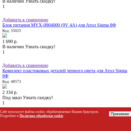
В наличии
Узнать скидку!
1
Добавить к сравнению
Блок питания MYX-0904000 (9V 4A) для Атол Sigma 8Ф
Код: 55025
1 690 р.
В наличии
Узнать скидку!
1
Добавить к сравнению
Комплект пластиковых деталей черного цвета для Атол Sigma
8Ф
Код: 48573
2 334 р.
Под заказ
Узнать скидку!
1
Сайт использует файлы cookie, обрабатываемые Вашим браузером.
Принимаю
Добавить к сравнению
Подробнее в
Политике обработки cookie
.
Контроллер заряда АКБ для АТОЛ Sigma 8Ф BQ24133RGYR
Код: 66909