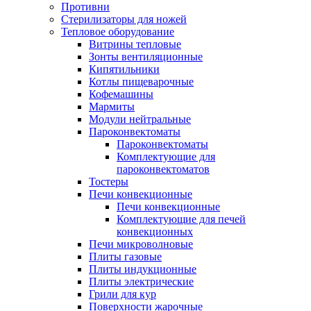
Противни
Стерилизаторы для ножей
Тепловое оборудование
Витрины тепловые
Зонты вентиляционные
Кипятильники
Котлы пищеварочные
Кофемашины
Мармиты
Модули нейтральные
Пароконвектоматы
Пароконвектоматы
Комплектующие для
пароконвектоматов
Тостеры
Печи конвекционные
Печи конвекционные
Комплектующие для печей
конвекционных
Печи микроволновые
Плиты газовые
Плиты индукционные
Плиты электрические
Грили для кур
Поверхности жарочные