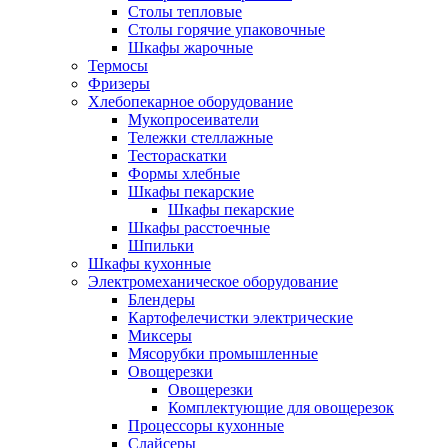
Столы тепловые
Столы горячие упаковочные
Шкафы жарочные
Термосы
Фризеры
Хлебопекарное оборудование
Мукопросеиватели
Тележки стеллажные
Тестораскатки
Формы хлебные
Шкафы пекарские
Шкафы пекарские
Шкафы расстоечные
Шпильки
Шкафы кухонные
Электромеханическое оборудование
Блендеры
Картофелечистки электрические
Миксеры
Мясорубки промышленные
Овощерезки
Овощерезки
Комплектующие для овощерезок
Процессоры кухонные
Слайсеры