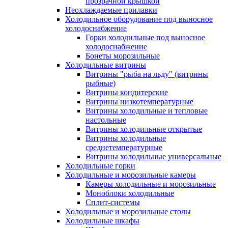
прозрачной крышкой
Неохлаждаемые прилавки
Холодильное оборудование под выносное
холодоснабжение
Горки холодильные под выносное
холодоснабжение
Бонеты морозильные
Холодильные витрины
Витрины "рыба на льду" (витрины
рыбные)
Витрины кондитерские
Витрины низкотемпературные
Витрины холодильные и тепловые
настольные
Витрины холодильные открытые
Витрины холодильные
среднетемпературные
Витрины холодильные универсальные
Холодильные горки
Холодильные и морозильные камеры
Камеры холодильные и морозильные
Моноблоки холодильные
Сплит-системы
Холодильные и морозильные столы
Холодильные шкафы