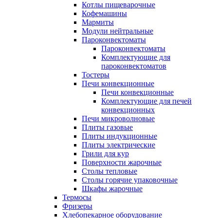
Котлы пищеварочные
Кофемашины
Мармиты
Модули нейтральные
Пароконвектоматы
Пароконвектоматы
Комплектующие для
пароконвектоматов
Тостеры
Печи конвекционные
Печи конвекционные
Комплектующие для печей
конвекционных
Печи микроволновые
Плиты газовые
Плиты индукционные
Плиты электрические
Грили для кур
Поверхности жарочные
Столы тепловые
Столы горячие упаковочные
Шкафы жарочные
Термосы
Фризеры
Хлебопекарное оборудование