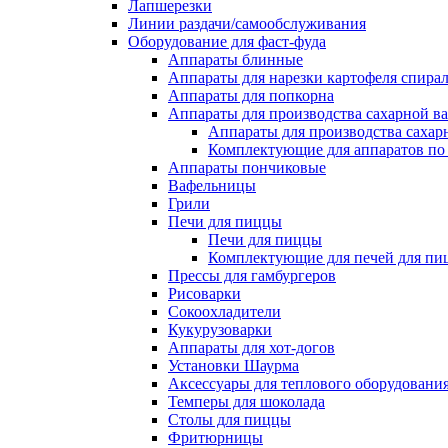
Лапшерезки
Линии раздачи/самообслуживания
Оборудование для фаст-фуда
Аппараты блинные
Аппараты для нарезки картофеля спира
Аппараты для попкорна
Аппараты для производства сахарной в
Аппараты для производства сахар
Комплектующие для аппаратов по 
Аппараты пончиковые
Вафельницы
Грили
Печи для пиццы
Печи для пиццы
Комплектующие для печей для пи
Прессы для гамбургеров
Рисоварки
Сокоохладители
Кукурузоварки
Аппараты для хот-догов
Установки Шаурма
Аксессуары для теплового оборудовани
Темперы для шоколада
Столы для пиццы
Фритюрницы