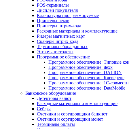
POS-терминалы
Дисплеи покупателя
Клавиатуры программируемые
Принтеры чеков
Принтеры штрих-кода
Расходные материалы и комплектующие
Ридеры магнитных карт
Сканеры штрих-кода
Терминалы сбора данных
Этикет-пистолеты
Программное обеспечение
Программное обеспечение: Типовые к
Программное обеспечение: ilexx
Программное обеспечение: DALION
Программное обеспечение: Клеверенс
Программное обеспечение: 1С-совмест
Программное обеспечение: DataMobile
Банковское оборудование
Детекторы валют
Расходные материалы и комплектующие
Сейфы
Счетчики и сортировщики банкнот
Счетчики и сортировщики монет
Терминалы оплаты