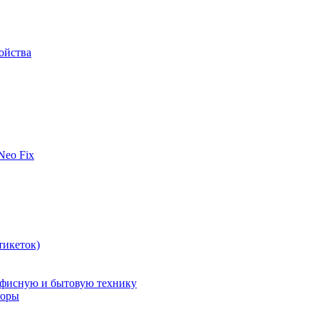
ойства
 Neo Fix
тикеток)
офисную и бытовую технику
поры