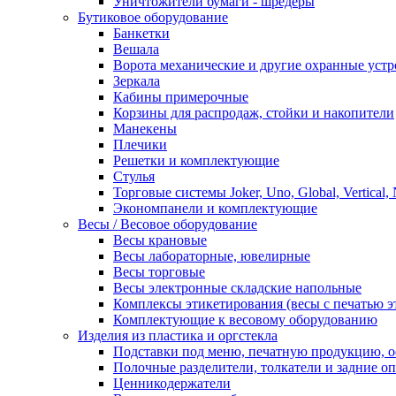
Уничтожители бумаги - шредеры
Бутиковое оборудование
Банкетки
Вешала
Ворота механические и другие охранные устр
Зеркала
Кабины примерочные
Корзины для распродаж, стойки и накопители
Манекены
Плечики
Решетки и комплектующие
Стулья
Торговые системы Joker, Uno, Global, Vertical,
Экономпанели и комплектующие
Весы / Весовое оборудование
Весы крановые
Весы лабораторные, ювелирные
Весы торговые
Весы электронные складские напольные
Комплексы этикетирования (весы с печатью э
Комплектующие к весовому оборудованию
Изделия из пластика и оргстекла
Подставки под меню, печатную продукцию, 
Полочные разделители, толкатели и задние о
Ценникодержатели