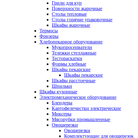
Грили для кур
Поверхности жарочные
Столы тепловые
Столы горячие упаковочные
Шкафы жарочные
Термосы
Фризеры
Хлебопекарное оборудование
Мукопросеиватели
Тележки стеллажные
Тестораскатки
Формы хлебные
Шкафы пекарские
Шкафы пекарские
Шкафы расстоечные
Шпильки
Шкафы кухонные
Электромеханическое оборудование
Блендеры
Картофелечистки электрические
Миксеры
Мясорубки промышленные
Овощерезки
Овощерезки
Комплектующие для овощерезок