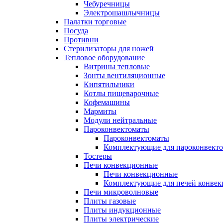
Чебуречницы
Электрошашлычницы
Палатки торговые
Посуда
Противни
Стерилизаторы для ножей
Тепловое оборудование
Витрины тепловые
Зонты вентиляционные
Кипятильники
Котлы пищеварочные
Кофемашины
Мармиты
Модули нейтральные
Пароконвектоматы
Пароконвектоматы
Комплектующие для пароконвекто
Тостеры
Печи конвекционные
Печи конвекционные
Комплектующие для печей конве
Печи микроволновые
Плиты газовые
Плиты индукционные
Плиты электрические