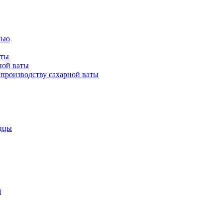
лью
аты
ной ваты
производству сахарной ваты
ццы
я