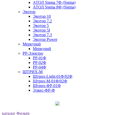
АТОЛ Sigma 7Ф (Sigma)
АТОЛ Sigma 8Ф (Sigma)
Эвотор
Эвотор 10
Эвотор 7.2
Эвотор 5
Эвотор 5I
Эвотор 7.3
Эвотор Power
Меркурий
Меркурий
РР-Электро
РР-01Ф
РР-02Ф
РР-04Ф
ШТРИХ-М
Штрих-Light-01Ф/02Ф
Штрих-М-01Ф/02Ф
Штрих-ФР-01Ф
Элвес-ФР-Ф
каталог
Фильтр