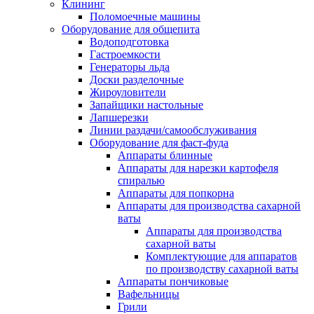
Клининг
Поломоечные машины
Оборудование для общепита
Водоподготовка
Гастроемкости
Генераторы льда
Доски разделочные
Жироуловители
Запайщики настольные
Лапшерезки
Линии раздачи/самообслуживания
Оборудование для фаст-фуда
Аппараты блинные
Аппараты для нарезки картофеля
спиралью
Аппараты для попкорна
Аппараты для производства сахарной
ваты
Аппараты для производства
сахарной ваты
Комплектующие для аппаратов
по производству сахарной ваты
Аппараты пончиковые
Вафельницы
Грили