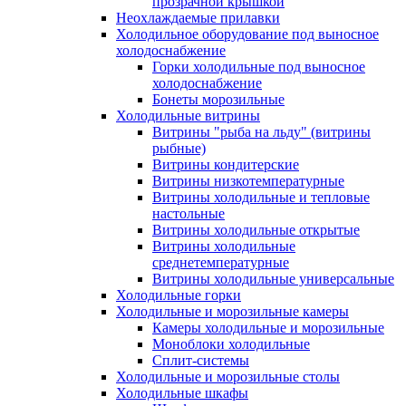
прозрачной крышкой
Неохлаждаемые прилавки
Холодильное оборудование под выносное
холодоснабжение
Горки холодильные под выносное
холодоснабжение
Бонеты морозильные
Холодильные витрины
Витрины "рыба на льду" (витрины
рыбные)
Витрины кондитерские
Витрины низкотемпературные
Витрины холодильные и тепловые
настольные
Витрины холодильные открытые
Витрины холодильные
среднетемпературные
Витрины холодильные универсальные
Холодильные горки
Холодильные и морозильные камеры
Камеры холодильные и морозильные
Моноблоки холодильные
Сплит-системы
Холодильные и морозильные столы
Холодильные шкафы