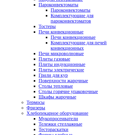
Пароконвектоматы
Пароконвектоматы
Комплектующие для
пароконвектоматов
Тостеры
Печи конвекционные
Печи конвекционные
Комплектующие для печей
конвекционных
Печи микроволновые
Плиты газовые
Плиты индукционные
Плиты электрические
Грили для кур
Поверхности жарочные
Столы тепловые
Столы горячие упаковочные
Шкафы жарочные
Термосы
Фризеры
Хлебопекарное оборудование
Мукопросеиватели
Тележки стеллажные
Тестораскатки
Формы хлебные