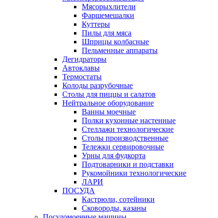
Мясорыхлители
Фаршемешалки
Куттеры
Пилы для мяса
Шприцы колбасные
Пельменные аппараты
Дегидраторы
Автоклавы
Термостаты
Колоды разрубочные
Столы для пиццы и салатов
Нейтральное оборудование
Ванны моечные
Полки кухонные настенные
Стеллажи технологические
Столы производственные
Тележки сервировочные
Урны для фудкорта
Подтоварники и подставки
Рукомойники технологические
ЛАРИ
ПОСУДА
Кастрюли, сотейники
Сковороды, казаны
Посудомоечные машины