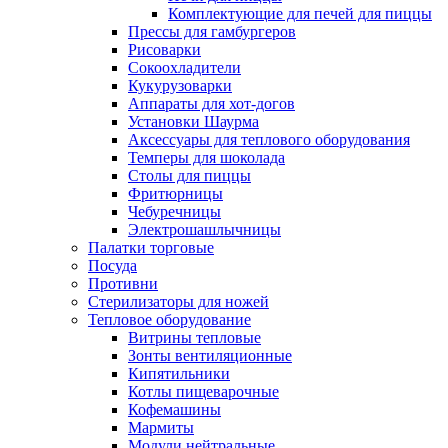
Комплектующие для печей для пиццы
Прессы для гамбургеров
Рисоварки
Сокоохладители
Кукурузоварки
Аппараты для хот-догов
Установки Шаурма
Аксессуары для теплового оборудования
Темперы для шоколада
Столы для пиццы
Фритюрницы
Чебуречницы
Электрошашлычницы
Палатки торговые
Посуда
Противни
Стерилизаторы для ножей
Тепловое оборудование
Витрины тепловые
Зонты вентиляционные
Кипятильники
Котлы пищеварочные
Кофемашины
Мармиты
Модули нейтральные