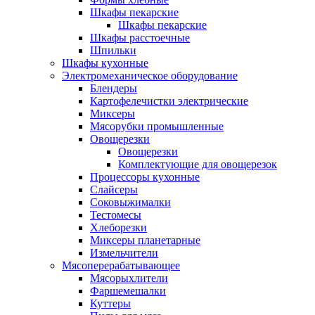
Шкафы пекарские
Шкафы пекарские
Шкафы расстоечные
Шпильки
Шкафы кухонные
Электромеханическое оборудование
Блендеры
Картофелечистки электрические
Миксеры
Мясорубки промышленные
Овощерезки
Овощерезки
Комплектующие для овощерезок
Процессоры кухонные
Слайсеры
Соковыжималки
Тестомесы
Хлеборезки
Миксеры планетарные
Измельчители
Мясоперерабатывающее
Мясорыхлители
Фаршемешалки
Куттеры