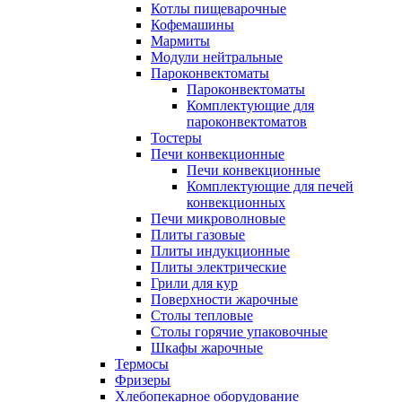
Котлы пищеварочные
Кофемашины
Мармиты
Модули нейтральные
Пароконвектоматы
Пароконвектоматы
Комплектующие для
пароконвектоматов
Тостеры
Печи конвекционные
Печи конвекционные
Комплектующие для печей
конвекционных
Печи микроволновые
Плиты газовые
Плиты индукционные
Плиты электрические
Грили для кур
Поверхности жарочные
Столы тепловые
Столы горячие упаковочные
Шкафы жарочные
Термосы
Фризеры
Хлебопекарное оборудование