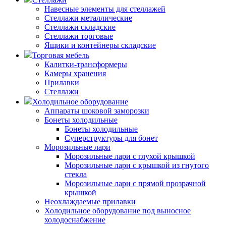
Навесные элементы для стеллажей
Стеллажи металлические
Стеллажи складские
Стеллажи торговые
Ящики и контейнеры складские
Торговая мебель
Калитки-трансформеры
Камеры хранения
Прилавки
Стеллажи
Холодильное оборудование
Аппараты шоковой заморозки
Бонеты холодильные
Бонеты холодильные
Суперструктуры для бонет
Морозильные лари
Морозильные лари с глухой крышкой
Морозильные лари с крышкой из гнутого
стекла
Морозильные лари с прямой прозрачной
крышкой
Неохлаждаемые прилавки
Холодильное оборудование под выносное
холодоснабжение