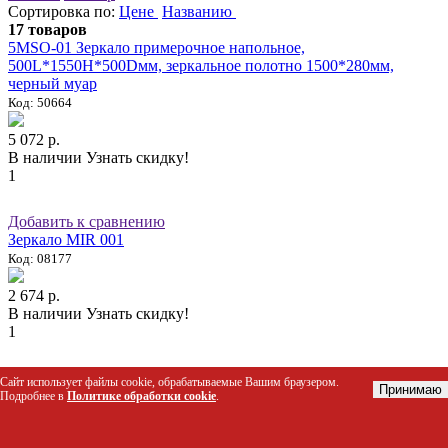
Сортировка по:
Цене
Названию
17 товаров
5MSO-01 Зеркало примерочное напольное,
500L*1550H*500Dмм, зеркальное полотно 1500*280мм,
черный муар
Код: 50664
5 072 р.
В наличии
Узнать скидку!
1
Добавить к сравнению
Зеркало MIR 001
Код: 08177
2 674 р.
В наличии
Узнать скидку!
1
Добавить к сравнению
Сайт использует файлы cookie, обрабатываемые Вашим браузером.
Принимаю
Зеркало MIR 002 (серебрянный глянец)
Подробнее в
Политике обработки cookie
.
Код: 07366