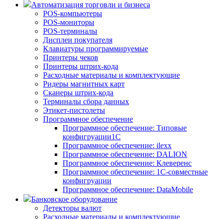
Автоматизация торговли и бизнеса
POS-компьютеры
POS-мониторы
POS-терминалы
Дисплеи покупателя
Клавиатуры программируемые
Принтеры чеков
Принтеры штрих-кода
Расходные материалы и комплектующие
Ридеры магнитных карт
Сканеры штрих-кода
Терминалы сбора данных
Этикет-пистолеты
Программное обеспечение
Программное обеспечение: Типовые
конфигруации1С
Программное обеспечение: ilexx
Программное обеспечение: DALION
Программное обеспечение: Клеверенс
Программное обеспечение: 1С-совместные
конфигруации
Программное обеспечение: DataMobile
Банковское оборудование
Детекторы валют
Расходные материалы и комплектующие