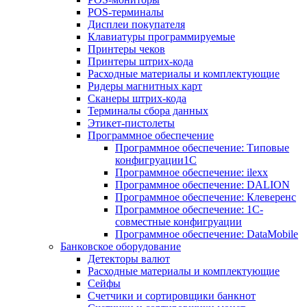
POS-терминалы
Дисплеи покупателя
Клавиатуры программируемые
Принтеры чеков
Принтеры штрих-кода
Расходные материалы и комплектующие
Ридеры магнитных карт
Сканеры штрих-кода
Терминалы сбора данных
Этикет-пистолеты
Программное обеспечение
Программное обеспечение: Типовые
конфигруации1С
Программное обеспечение: ilexx
Программное обеспечение: DALION
Программное обеспечение: Клеверенс
Программное обеспечение: 1С-
совместные конфигруации
Программное обеспечение: DataMobile
Банковское оборудование
Детекторы валют
Расходные материалы и комплектующие
Сейфы
Счетчики и сортировщики банкнот