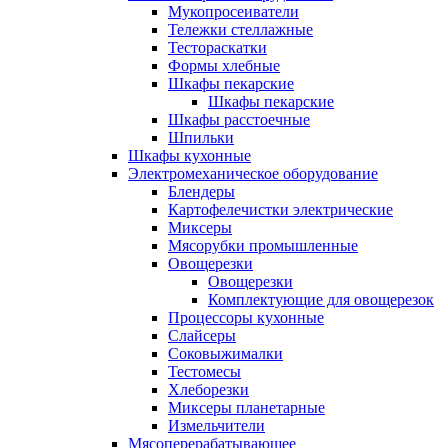
Мукопросеиватели
Тележки стеллажные
Тестораскатки
Формы хлебные
Шкафы пекарские
Шкафы пекарские
Шкафы расстоечные
Шпильки
Шкафы кухонные
Электромеханическое оборудование
Блендеры
Картофелечистки электрические
Миксеры
Мясорубки промышленные
Овощерезки
Овощерезки
Комплектующие для овощерезок
Процессоры кухонные
Слайсеры
Соковыжималки
Тестомесы
Хлеборезки
Миксеры планетарные
Измельчители
Мясоперерабатывающее