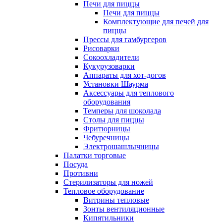
Печи для пиццы
Печи для пиццы
Комплектующие для печей для
пиццы
Прессы для гамбургеров
Рисоварки
Сокоохладители
Кукурузоварки
Аппараты для хот-догов
Установки Шаурма
Аксессуары для теплового
оборудования
Темперы для шоколада
Столы для пиццы
Фритюрницы
Чебуречницы
Электрошашлычницы
Палатки торговые
Посуда
Противни
Стерилизаторы для ножей
Тепловое оборудование
Витрины тепловые
Зонты вентиляционные
Кипятильники