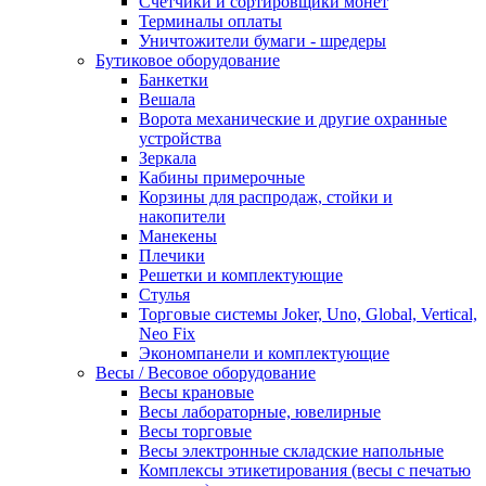
Счетчики и сортировщики монет
Терминалы оплаты
Уничтожители бумаги - шредеры
Бутиковое оборудование
Банкетки
Вешала
Ворота механические и другие охранные
устройства
Зеркала
Кабины примерочные
Корзины для распродаж, стойки и
накопители
Манекены
Плечики
Решетки и комплектующие
Стулья
Торговые системы Joker, Uno, Global, Vertical,
Neo Fix
Экономпанели и комплектующие
Весы / Весовое оборудование
Весы крановые
Весы лабораторные, ювелирные
Весы торговые
Весы электронные складские напольные
Комплексы этикетирования (весы с печатью