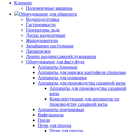
Клининг
Поломоечные машины
Оборудование для общепита
Водоподготовка
Гастроемкости
Генераторы льда
Доски разделочные
Жироуловители
Запайщики настольные
Лапшерезки
Линии раздачи/самообслуживания
Оборудование для фаст-фуда
Аппараты блинные
Аппараты для нарезки картофеля спиралью
Аппараты для попкорна
Аппараты для производства сахарной ваты
Аппараты для производства сахарной
ваты
Комплектующие для аппаратов по
производству сахарной ваты
Аппараты пончиковые
Вафельницы
Грили
Печи для пиццы
Печи для пиццы