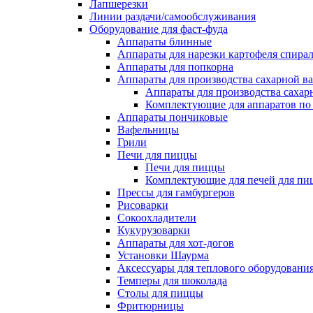
Лапшерезки
Линии раздачи/самообслуживания
Оборудование для фаст-фуда
Аппараты блинные
Аппараты для нарезки картофеля спира
Аппараты для попкорна
Аппараты для производства сахарной в
Аппараты для производства сахар
Комплектующие для аппаратов по 
Аппараты пончиковые
Вафельницы
Грили
Печи для пиццы
Печи для пиццы
Комплектующие для печей для пи
Прессы для гамбургеров
Рисоварки
Сокоохладители
Кукурузоварки
Аппараты для хот-догов
Установки Шаурма
Аксессуары для теплового оборудовани
Темперы для шоколада
Столы для пиццы
Фритюрницы