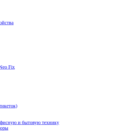
ойства
 Neo Fix
тикеток)
офисную и бытовую технику
поры