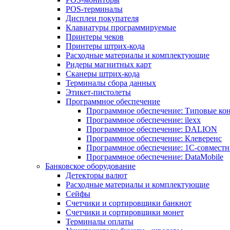
POS-терминалы
Дисплеи покупателя
Клавиатуры программируемые
Принтеры чеков
Принтеры штрих-кода
Расходные материалы и комплектующие
Ридеры магнитных карт
Сканеры штрих-кода
Терминалы сбора данных
Этикет-пистолеты
Программное обеспечение
Программное обеспечение: Типовые к
Программное обеспечение: ilexx
Программное обеспечение: DALION
Программное обеспечение: Клеверенс
Программное обеспечение: 1С-совмест
Программное обеспечение: DataMobile
Банковское оборудование
Детекторы валют
Расходные материалы и комплектующие
Сейфы
Счетчики и сортировщики банкнот
Счетчики и сортировщики монет
Терминалы оплаты