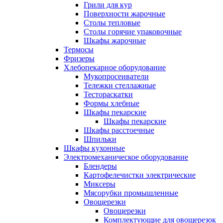
Грили для кур
Поверхности жарочные
Столы тепловые
Столы горячие упаковочные
Шкафы жарочные
Термосы
Фризеры
Хлебопекарное оборудование
Мукопросеиватели
Тележки стеллажные
Тестораскатки
Формы хлебные
Шкафы пекарские
Шкафы пекарские
Шкафы расстоечные
Шпильки
Шкафы кухонные
Электромеханическое оборудование
Блендеры
Картофелечистки электрические
Миксеры
Мясорубки промышленные
Овощерезки
Овощерезки
Комплектующие для овощерезок