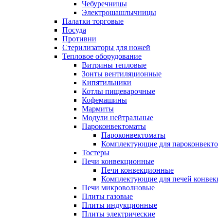
Чебуречницы
Электрошашлычницы
Палатки торговые
Посуда
Противни
Стерилизаторы для ножей
Тепловое оборудование
Витрины тепловые
Зонты вентиляционные
Кипятильники
Котлы пищеварочные
Кофемашины
Мармиты
Модули нейтральные
Пароконвектоматы
Пароконвектоматы
Комплектующие для пароконвекто
Тостеры
Печи конвекционные
Печи конвекционные
Комплектующие для печей конве
Печи микроволновые
Плиты газовые
Плиты индукционные
Плиты электрические