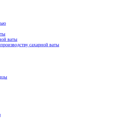
лью
аты
ной ваты
производству сахарной ваты
ццы
я