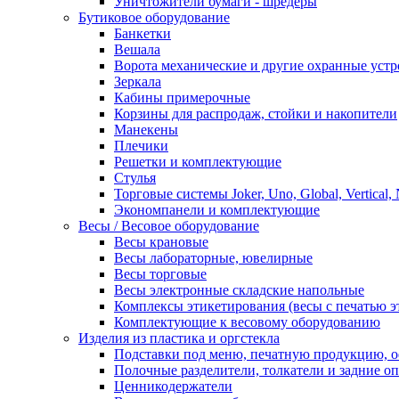
Уничтожители бумаги - шредеры
Бутиковое оборудование
Банкетки
Вешала
Ворота механические и другие охранные устр
Зеркала
Кабины примерочные
Корзины для распродаж, стойки и накопители
Манекены
Плечики
Решетки и комплектующие
Стулья
Торговые системы Joker, Uno, Global, Vertical,
Экономпанели и комплектующие
Весы / Весовое оборудование
Весы крановые
Весы лабораторные, ювелирные
Весы торговые
Весы электронные складские напольные
Комплексы этикетирования (весы с печатью э
Комплектующие к весовому оборудованию
Изделия из пластика и оргстекла
Подставки под меню, печатную продукцию, 
Полочные разделители, толкатели и задние о
Ценникодержатели