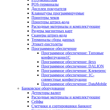
POS-терминалы
Дисплеи покупателя
Клавиатуры программируемые
Принтеры чеков
Принтеры штрих-кода
Расходные материалы и комплектующие
Ридеры магнитных карт
Сканеры штрих-кода
Терминалы сбора данных
Этикет-пистолеты
Программное обеспечение
Программное обеспечение: Типовые
конфигруации1С
Программное обеспечение: ilexx
Программное обеспечение: DALION
Программное обеспечение: Клеверенс
Программное обеспечение: 1С-
совместные конфигруации
Программное обеспечение: DataMobile
Банковское оборудование
Детекторы валют
Расходные материалы и комплектующие
Сейфы
Счетчики и сортировщики банкнот