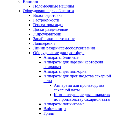
Клининг
Поломоечные машины
Оборудование для общепита
Водоподготовка
Гастроемкости
Генераторы льда
Доски разделочные
Жироуловители
Запайщики настольные
Лапшерезки
Линии раздачи/самообслуживания
Оборудование для фаст-фуда
Аппараты блинные
Аппараты для нарезки картофеля
спиралью
Аппараты для попкорна
Аппараты для производства сахарной
ваты
Аппараты для производства
сахарной ваты
Комплектующие для аппаратов
по производству сахарной ваты
Аппараты пончиковые
Вафельницы
Грили