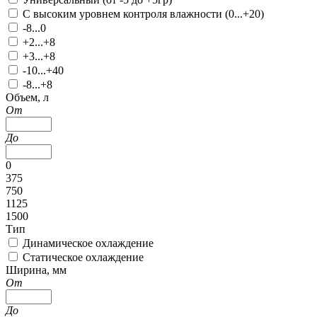
С высоким уровнем контроля влажности (0...+20)
-8...0
+2...+8
+3...+8
-10...+40
-8...+8
Объем, л
От
До
0
375
750
1125
1500
Тип
Динамическое охлаждение
Статическое охлаждение
Ширина, мм
От
До