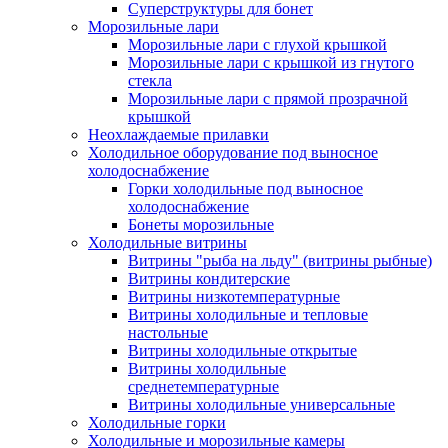
Суперструктуры для бонет
Морозильные лари
Морозильные лари с глухой крышкой
Морозильные лари с крышкой из гнутого
стекла
Морозильные лари с прямой прозрачной
крышкой
Неохлаждаемые прилавки
Холодильное оборудование под выносное
холодоснабжение
Горки холодильные под выносное
холодоснабжение
Бонеты морозильные
Холодильные витрины
Витрины "рыба на льду" (витрины рыбные)
Витрины кондитерские
Витрины низкотемпературные
Витрины холодильные и тепловые
настольные
Витрины холодильные открытые
Витрины холодильные
среднетемпературные
Витрины холодильные универсальные
Холодильные горки
Холодильные и морозильные камеры