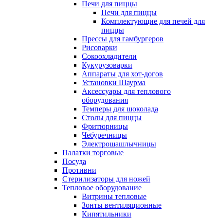
Печи для пиццы
Печи для пиццы
Комплектующие для печей для
пиццы
Прессы для гамбургеров
Рисоварки
Сокоохладители
Кукурузоварки
Аппараты для хот-догов
Установки Шаурма
Аксессуары для теплового
оборудования
Темперы для шоколада
Столы для пиццы
Фритюрницы
Чебуречницы
Электрошашлычницы
Палатки торговые
Посуда
Противни
Стерилизаторы для ножей
Тепловое оборудование
Витрины тепловые
Зонты вентиляционные
Кипятильники