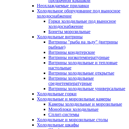
прозрачной крышкой
Неохлаждаемые прилавки
Холодильное оборудование под выносное
холодоснабжение
Горки холодильные под выносное
холодоснабжение
Бонеты морозильные
Холодильные витрины
Витрины "рыба на льду" (витрины
рыбные)
Витрины кондитерские
Витрины низкотемпературные
Витрины холодильные и тепловые
настольные
Витрины холодильные открытые
Витрины холодильные
среднетемпературные
Витрины холодильные универсальные
Холодильные горки
Холодильные и морозильные камеры
Камеры холодильные и морозильные
Моноблоки холодильные
Сплит-системы
Холодильные и морозильные столы
Холодильные шкафы