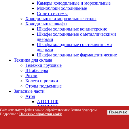
Камеры холодильные и морозильные
Моноблоки холодильные
Сплит-системы
Холодильные и морозильные столы
Холодильные шкафы
Шкафы холодильные кондитерские
Шкафы холодильные с металлическими
дверьми
Шкафы холодильные со стеклянными
дверьми
Шкафы холодильные фармацевтические
Техника для склада
Тележки грузовые
Штабелеры
Рохли
Колеса и ролики
Столы подъемные
Запасные части
Атол
АТОЛ 11Ф
АТОЛ 15Ф
Сайт использует файлы cookie, обрабатываемые Вашим браузером.
Атол 1Ф
Принимаю
Подробнее в
Политике обработки cookie
.
АТОЛ 20Ф
АТОЛ 22 v2Ф
АТОЛ 25Ф