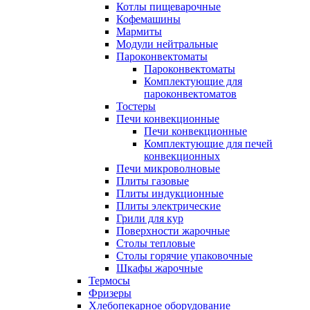
Котлы пищеварочные
Кофемашины
Мармиты
Модули нейтральные
Пароконвектоматы
Пароконвектоматы
Комплектующие для
пароконвектоматов
Тостеры
Печи конвекционные
Печи конвекционные
Комплектующие для печей
конвекционных
Печи микроволновые
Плиты газовые
Плиты индукционные
Плиты электрические
Грили для кур
Поверхности жарочные
Столы тепловые
Столы горячие упаковочные
Шкафы жарочные
Термосы
Фризеры
Хлебопекарное оборудование