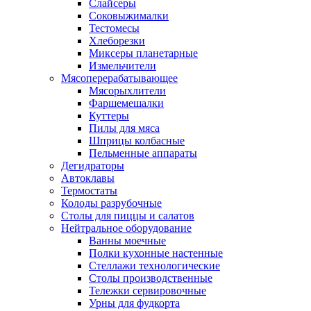
Слайсеры
Соковыжималки
Тестомесы
Хлеборезки
Миксеры планетарные
Измельчители
Мясоперерабатывающее
Мясорыхлители
Фаршемешалки
Куттеры
Пилы для мяса
Шприцы колбасные
Пельменные аппараты
Дегидраторы
Автоклавы
Термостаты
Колоды разрубочные
Столы для пиццы и салатов
Нейтральное оборудование
Ванны моечные
Полки кухонные настенные
Стеллажи технологические
Столы производственные
Тележки сервировочные
Урны для фудкорта