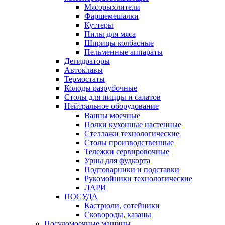
Мясорыхлители
Фаршемешалки
Куттеры
Пилы для мяса
Шприцы колбасные
Пельменные аппараты
Дегидраторы
Автоклавы
Термостаты
Колоды разрубочные
Столы для пиццы и салатов
Нейтральное оборудование
Ванны моечные
Полки кухонные настенные
Стеллажи технологические
Столы производственные
Тележки сервировочные
Урны для фудкорта
Подтоварники и подставки
Рукомойники технологические
ЛАРИ
ПОСУДА
Кастрюли, сотейники
Сковороды, казаны
Посудомоечные машины