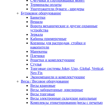
Счетчики и сортировщики монет
Терминалы оплаты
Уничтожители бумаги - шредеры
Бутиковое оборудование
Банкетки
Вешала
Ворота механические и другие охранные
устройства
Зеркала
Кабины примерочные
Корзины для распродаж, стойки и
накопители
Манекены
Плечики
Решетки и комплектующие
Стулья
Торговые системы Joker, Uno, Global, Vertical,
Neo Fix
Экономпанели и комплектующие
Весы / Весовое оборудование
Весы крановые
Весы лабораторные, ювелирные
Весы торговые
Весы электронные складские напольные
Комплексы этикетирования (весы с печатью