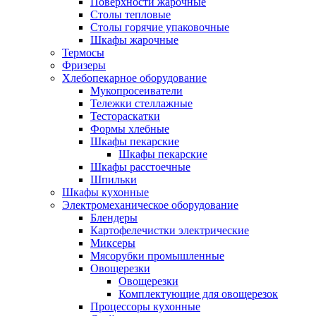
Поверхности жарочные
Столы тепловые
Столы горячие упаковочные
Шкафы жарочные
Термосы
Фризеры
Хлебопекарное оборудование
Мукопросеиватели
Тележки стеллажные
Тестораскатки
Формы хлебные
Шкафы пекарские
Шкафы пекарские
Шкафы расстоечные
Шпильки
Шкафы кухонные
Электромеханическое оборудование
Блендеры
Картофелечистки электрические
Миксеры
Мясорубки промышленные
Овощерезки
Овощерезки
Комплектующие для овощерезок
Процессоры кухонные