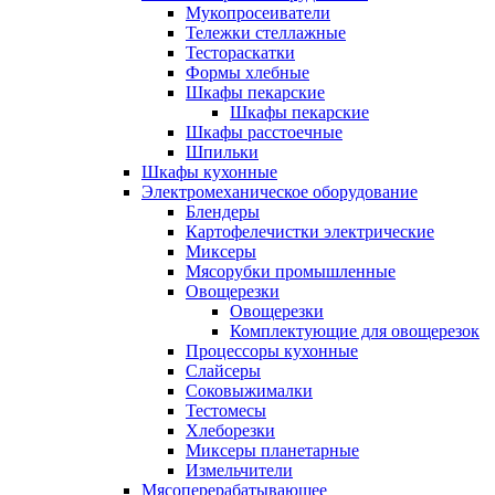
Мукопросеиватели
Тележки стеллажные
Тестораскатки
Формы хлебные
Шкафы пекарские
Шкафы пекарские
Шкафы расстоечные
Шпильки
Шкафы кухонные
Электромеханическое оборудование
Блендеры
Картофелечистки электрические
Миксеры
Мясорубки промышленные
Овощерезки
Овощерезки
Комплектующие для овощерезок
Процессоры кухонные
Слайсеры
Соковыжималки
Тестомесы
Хлеборезки
Миксеры планетарные
Измельчители
Мясоперерабатывающее