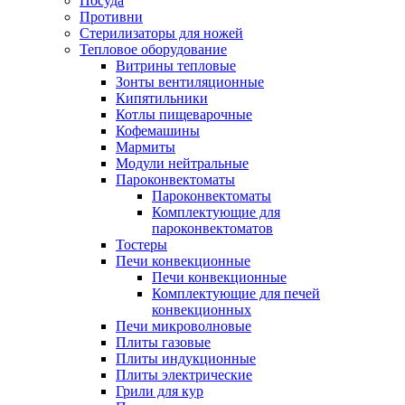
Посуда
Противни
Стерилизаторы для ножей
Тепловое оборудование
Витрины тепловые
Зонты вентиляционные
Кипятильники
Котлы пищеварочные
Кофемашины
Мармиты
Модули нейтральные
Пароконвектоматы
Пароконвектоматы
Комплектующие для
пароконвектоматов
Тостеры
Печи конвекционные
Печи конвекционные
Комплектующие для печей
конвекционных
Печи микроволновые
Плиты газовые
Плиты индукционные
Плиты электрические
Грили для кур