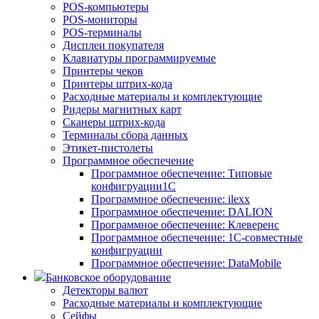
POS-компьютеры
POS-мониторы
POS-терминалы
Дисплеи покупателя
Клавиатуры программируемые
Принтеры чеков
Принтеры штрих-кода
Расходные материалы и комплектующие
Ридеры магнитных карт
Сканеры штрих-кода
Терминалы сбора данных
Этикет-пистолеты
Программное обеспечение
Программное обеспечение: Типовые
конфигруации1С
Программное обеспечение: ilexx
Программное обеспечение: DALION
Программное обеспечение: Клеверенс
Программное обеспечение: 1С-совместные
конфигруации
Программное обеспечение: DataMobile
Банковское оборудование
Детекторы валют
Расходные материалы и комплектующие
Сейфы