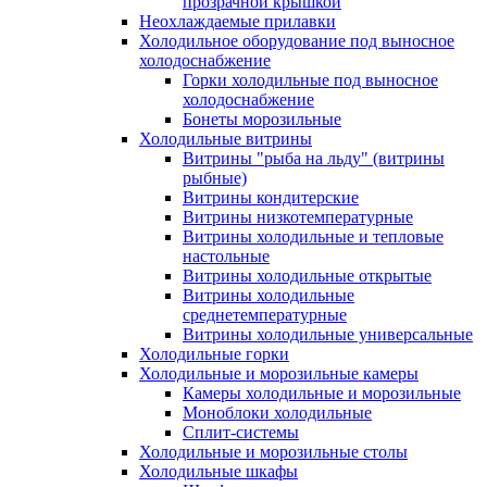
прозрачной крышкой
Неохлаждаемые прилавки
Холодильное оборудование под выносное
холодоснабжение
Горки холодильные под выносное
холодоснабжение
Бонеты морозильные
Холодильные витрины
Витрины "рыба на льду" (витрины
рыбные)
Витрины кондитерские
Витрины низкотемпературные
Витрины холодильные и тепловые
настольные
Витрины холодильные открытые
Витрины холодильные
среднетемпературные
Витрины холодильные универсальные
Холодильные горки
Холодильные и морозильные камеры
Камеры холодильные и морозильные
Моноблоки холодильные
Сплит-системы
Холодильные и морозильные столы
Холодильные шкафы