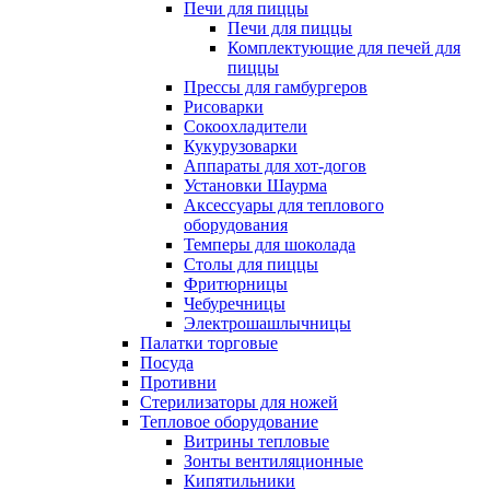
Печи для пиццы
Печи для пиццы
Комплектующие для печей для
пиццы
Прессы для гамбургеров
Рисоварки
Сокоохладители
Кукурузоварки
Аппараты для хот-догов
Установки Шаурма
Аксессуары для теплового
оборудования
Темперы для шоколада
Столы для пиццы
Фритюрницы
Чебуречницы
Электрошашлычницы
Палатки торговые
Посуда
Противни
Стерилизаторы для ножей
Тепловое оборудование
Витрины тепловые
Зонты вентиляционные
Кипятильники