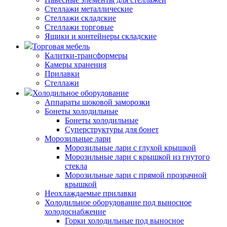
Стеллажи металлические
Стеллажи складские
Стеллажи торговые
Ящики и контейнеры складские
Торговая мебель
Калитки-трансформеры
Камеры хранения
Прилавки
Стеллажи
Холодильное оборудование
Аппараты шоковой заморозки
Бонеты холодильные
Бонеты холодильные
Суперструктуры для бонет
Морозильные лари
Морозильные лари с глухой крышкой
Морозильные лари с крышкой из гнутого
стекла
Морозильные лари с прямой прозрачной
крышкой
Неохлаждаемые прилавки
Холодильное оборудование под выносное
холодоснабжение
Горки холодильные под выносное