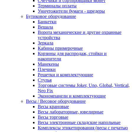
Счетчики и сортировщики монет
Терминалы оплаты
Уничтожители бумаги - шредеры
Бутиковое оборудование
Банкетки
Вешала
Ворота механические и другие охранные
устройства
Зеркала
Кабины примерочные
Корзины для распродаж, стойки и
накопители
Манекены
Плечики
Решетки и комплектующие
Стулья
Торговые системы Joker, Uno, Global, Vertical,
Neo Fix
Экономпанели и комплектующие
Весы / Весовое оборудование
Весы крановые
Весы лабораторные, ювелирные
Весы торговые
Весы электронные складские напольные
Комплексы этикетирования (весы с печатью