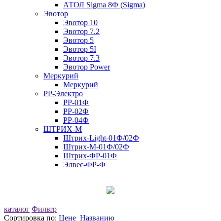
АТОЛ Sigma 8Ф (Sigma)
Эвотор
Эвотор 10
Эвотор 7.2
Эвотор 5
Эвотор 5I
Эвотор 7.3
Эвотор Power
Меркурий
Меркурий
РР-Электро
РР-01Ф
РР-02Ф
РР-04Ф
ШТРИХ-М
Штрих-Light-01Ф/02Ф
Штрих-М-01Ф/02Ф
Штрих-ФР-01Ф
Элвес-ФР-Ф
каталог
Фильтр
Сортировка по:
Цене
Названию