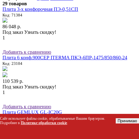
29 товаров
Плита 3-х конфорочная ПЭ-0,51СП
Код: 71384
86 048 р.
Под заказ
Узнать скидку!
1
Добавить к сравнению
Плита 6 конф.900СЕР ITERMA ПКЭ-6ПР-1475/850/860-24
Код: 23104
110 539 р.
Под заказ
Узнать скидку!
1
Добавить к сравнению
Плита GEMLUX GL-IC20G
Код: 42950
Сайт использует файлы cookie, обрабатываемые Вашим браузером.
Принимаю
Подробнее в
Политике обработки cookie
.
4 187 р.