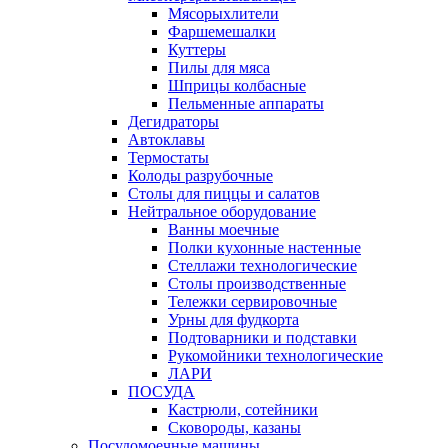
Мясорыхлители
Фаршемешалки
Куттеры
Пилы для мяса
Шприцы колбасные
Пельменные аппараты
Дегидраторы
Автоклавы
Термостаты
Колоды разрубочные
Столы для пиццы и салатов
Нейтральное оборудование
Ванны моечные
Полки кухонные настенные
Стеллажи технологические
Столы производственные
Тележки сервировочные
Урны для фудкорта
Подтоварники и подставки
Рукомойники технологические
ЛАРИ
ПОСУДА
Кастрюли, сотейники
Сковороды, казаны
Посудомоечные машины