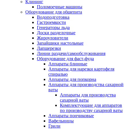
Клининг
Поломоечные машины
Оборудование для общепита
Водоподготовка
Гастроемкости
Генераторы льда
Доски разделочные
Жироуловители
Запайщики настольные
Лапшерезки
Линии раздачи/самообслуживания
Оборудование для фаст-фуда
Аппараты блинные
Аппараты для нарезки картофеля
спиралью
Аппараты для попкорна
Аппараты для производства сахарной
ваты
Аппараты для производства
сахарной ваты
Комплектующие для аппаратов
по производству сахарной ваты
Аппараты пончиковые
Вафельницы
Грили