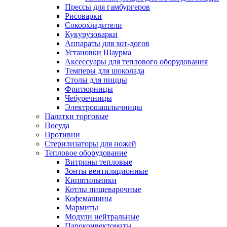
Прессы для гамбургеров
Рисоварки
Сокоохладители
Кукурузоварки
Аппараты для хот-догов
Установки Шаурма
Аксессуары для теплового оборудования
Темперы для шоколада
Столы для пиццы
Фритюрницы
Чебуречницы
Электрошашлычницы
Палатки торговые
Посуда
Противни
Стерилизаторы для ножей
Тепловое оборудование
Витрины тепловые
Зонты вентиляционные
Кипятильники
Котлы пищеварочные
Кофемашины
Мармиты
Модули нейтральные
Пароконвектоматы