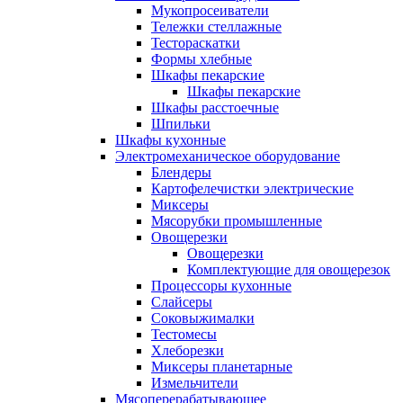
Мукопросеиватели
Тележки стеллажные
Тестораскатки
Формы хлебные
Шкафы пекарские
Шкафы пекарские
Шкафы расстоечные
Шпильки
Шкафы кухонные
Электромеханическое оборудование
Блендеры
Картофелечистки электрические
Миксеры
Мясорубки промышленные
Овощерезки
Овощерезки
Комплектующие для овощерезок
Процессоры кухонные
Слайсеры
Соковыжималки
Тестомесы
Хлеборезки
Миксеры планетарные
Измельчители
Мясоперерабатывающее