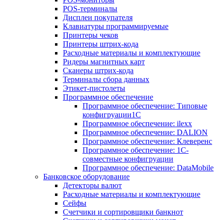
POS-терминалы
Дисплеи покупателя
Клавиатуры программируемые
Принтеры чеков
Принтеры штрих-кода
Расходные материалы и комплектующие
Ридеры магнитных карт
Сканеры штрих-кода
Терминалы сбора данных
Этикет-пистолеты
Программное обеспечение
Программное обеспечение: Типовые
конфигруации1С
Программное обеспечение: ilexx
Программное обеспечение: DALION
Программное обеспечение: Клеверенс
Программное обеспечение: 1С-
совместные конфигруации
Программное обеспечение: DataMobile
Банковское оборудование
Детекторы валют
Расходные материалы и комплектующие
Сейфы
Счетчики и сортировщики банкнот