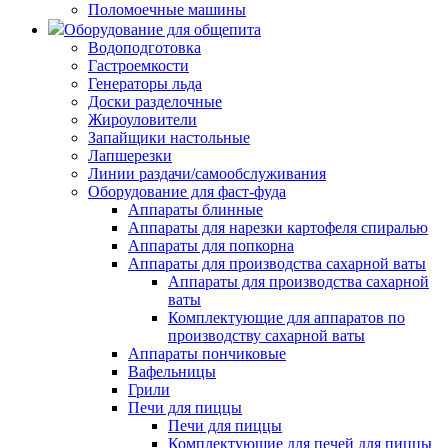
Поломоечные машины
Оборудование для общепита
Водоподготовка
Гастроемкости
Генераторы льда
Доски разделочные
Жироуловители
Запайщики настольные
Лапшерезки
Линии раздачи/самообслуживания
Оборудование для фаст-фуда
Аппараты блинные
Аппараты для нарезки картофеля спиралью
Аппараты для попкорна
Аппараты для производства сахарной ваты
Аппараты для производства сахарной
ваты
Комплектующие для аппаратов по
производству сахарной ваты
Аппараты пончиковые
Вафельницы
Грили
Печи для пиццы
Печи для пиццы
Комплектующие для печей для пиццы