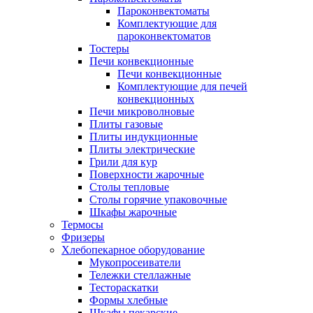
Пароконвектоматы
Комплектующие для
пароконвектоматов
Тостеры
Печи конвекционные
Печи конвекционные
Комплектующие для печей
конвекционных
Печи микроволновые
Плиты газовые
Плиты индукционные
Плиты электрические
Грили для кур
Поверхности жарочные
Столы тепловые
Столы горячие упаковочные
Шкафы жарочные
Термосы
Фризеры
Хлебопекарное оборудование
Мукопросеиватели
Тележки стеллажные
Тестораскатки
Формы хлебные
Шкафы пекарские