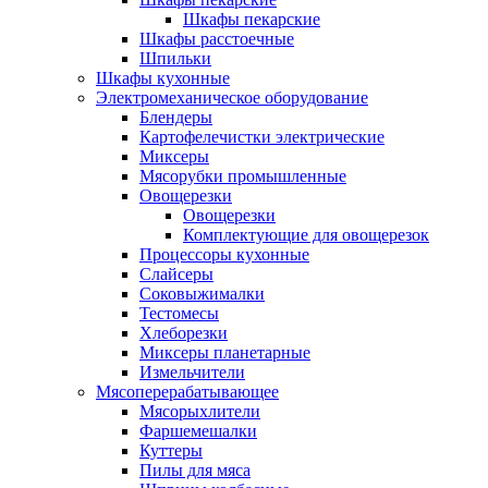
Шкафы пекарские
Шкафы расстоечные
Шпильки
Шкафы кухонные
Электромеханическое оборудование
Блендеры
Картофелечистки электрические
Миксеры
Мясорубки промышленные
Овощерезки
Овощерезки
Комплектующие для овощерезок
Процессоры кухонные
Слайсеры
Соковыжималки
Тестомесы
Хлеборезки
Миксеры планетарные
Измельчители
Мясоперерабатывающее
Мясорыхлители
Фаршемешалки
Куттеры
Пилы для мяса