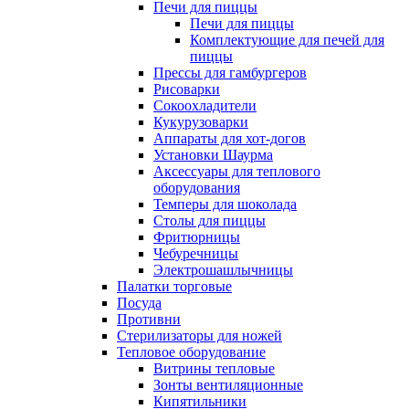
Печи для пиццы
Печи для пиццы
Комплектующие для печей для
пиццы
Прессы для гамбургеров
Рисоварки
Сокоохладители
Кукурузоварки
Аппараты для хот-догов
Установки Шаурма
Аксессуары для теплового
оборудования
Темперы для шоколада
Столы для пиццы
Фритюрницы
Чебуречницы
Электрошашлычницы
Палатки торговые
Посуда
Противни
Стерилизаторы для ножей
Тепловое оборудование
Витрины тепловые
Зонты вентиляционные
Кипятильники