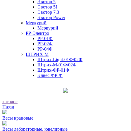
Эвотор 5
Эвотор 5I
Эвотор 7.3
Эвотор Power
Меркурий
Меркурий
РР-Электро
РР-01Ф
РР-02Ф
РР-04Ф
ШТРИХ-М
Штрих-Light-01Ф/02Ф
Штрих-М-01Ф/02Ф
Штрих-ФР-01Ф
Элвес-ФР-Ф
каталог
Назад
Весы крановые
Весы лабораторные, ювелирные