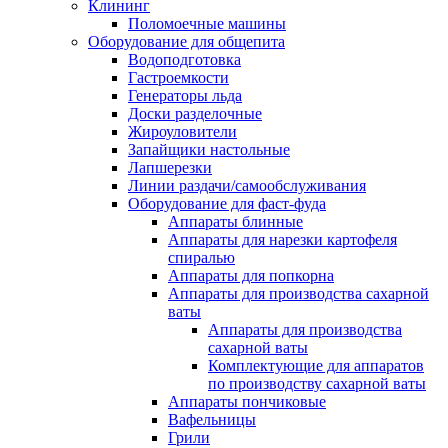
Клининг
Поломоечные машины
Оборудование для общепита
Водоподготовка
Гастроемкости
Генераторы льда
Доски разделочные
Жироуловители
Запайщики настольные
Лапшерезки
Линии раздачи/самообслуживания
Оборудование для фаст-фуда
Аппараты блинные
Аппараты для нарезки картофеля
спиралью
Аппараты для попкорна
Аппараты для производства сахарной
ваты
Аппараты для производства
сахарной ваты
Комплектующие для аппаратов
по производству сахарной ваты
Аппараты пончиковые
Вафельницы
Грили