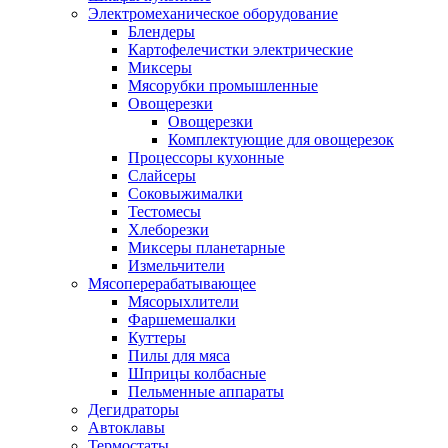
Электромеханическое оборудование
Блендеры
Картофелечистки электрические
Миксеры
Мясорубки промышленные
Овощерезки
Овощерезки
Комплектующие для овощерезок
Процессоры кухонные
Слайсеры
Соковыжималки
Тестомесы
Хлеборезки
Миксеры планетарные
Измельчители
Мясоперерабатывающее
Мясорыхлители
Фаршемешалки
Куттеры
Пилы для мяса
Шприцы колбасные
Пельменные аппараты
Дегидраторы
Автоклавы
Термостаты