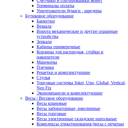
Счетчики и сортировщики монет
Терминалы оплаты
Уничтожители бумаги - шредеры
Бутиковое оборудование
Банкетки
Вешала
Ворота механические и другие охранные
устройства
Зеркала
Кабины примерочные
Корзины для распродаж, стойки и
накопители
Манекены
Плечики
Решетки и комплектующие
Стулья
Торговые системы Joker, Uno, Global, Vertical,
Neo Fix
Экономпанели и комплектующие
Весы / Весовое оборудование
Весы крановые
Весы лабораторные, ювелирные
Весы торговые
Весы электронные складские напольные
Комплексы этикетирования (весы с печатью