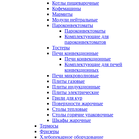
Котлы пищеварочные
Кофемашины
Мармиты
Модули нейтральные
Пароконвектоматы
Пароконвектоматы
Комплектующие для
пароконвектоматов
Тостеры
Печи конвекционные
Печи конвекционные
Комплектующие для печей
конвекционных
Печи микроволновые
Плиты газовые
Плиты индукционные
Плиты электрические
Грили для кур
Поверхности жарочные
Столы тепловые
Столы горячие упаковочные
Шкафы жарочные
Термосы
Фризеры
Хлебопекарное оборудование