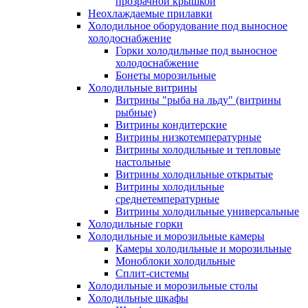
прозрачной крышкой
Неохлаждаемые прилавки
Холодильное оборудование под выносное
холодоснабжение
Горки холодильные под выносное
холодоснабжение
Бонеты морозильные
Холодильные витрины
Витрины "рыба на льду" (витрины
рыбные)
Витрины кондитерские
Витрины низкотемпературные
Витрины холодильные и тепловые
настольные
Витрины холодильные открытые
Витрины холодильные
среднетемпературные
Витрины холодильные универсальные
Холодильные горки
Холодильные и морозильные камеры
Камеры холодильные и морозильные
Моноблоки холодильные
Сплит-системы
Холодильные и морозильные столы
Холодильные шкафы