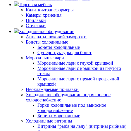
Торговая мебель
Калитки-трансформеры
Камеры хранения
Прилавки
Стеллажи
Холодильное оборудование
Аппараты шоковой заморозки
Бонеты холодильные
Бонеты холодильные
Суперструктуры для бонет
Морозильные лари
Морозильные лари с глухой крышкой
Морозильные лари с крышкой из гнутого
стекла
Морозильные лари с прямой прозрачной
крышкой
Неохлаждаемые прилавки
Холодильное оборудование под выносное
холодоснабжение
Горки холодильные под выносное
холодоснабжение
Бонеты морозильные
Холодильные витрины
Витрины "рыба на льду" (витрины рыбные)