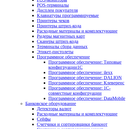
POS-терминалы
Дисплеи покупателя
Клавиатуры программируемые
Принтеры чеков
Принтеры штрих-кода
Расходные материалы и комплектующие
Ридеры магнитных карт
Сканеры штрих-кода
Терминалы сбора данных
Этикет-пистолеты
Программное обеспечение
Программное обеспечение: Типовые
конфигруации1С
Программное обеспечение: ilexx
Программное обеспечение: DALION
Программное обеспечение: Клеверенс
Программное обеспечение: 1С-
совместные конфигруации
Программное обеспечение: DataMobile
Банковское оборудование
Детекторы валют
Расходные материалы и комплектующие
Сейфы
Счетчики и сортировщики банкнот