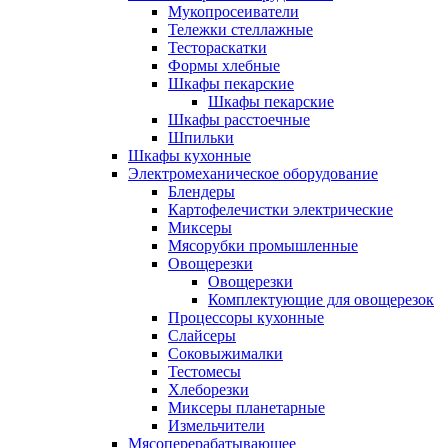
Мукопросеиватели
Тележки стеллажные
Тестораскатки
Формы хлебные
Шкафы пекарские
Шкафы пекарские
Шкафы расстоечные
Шпильки
Шкафы кухонные
Электромеханическое оборудование
Блендеры
Картофелечистки электрические
Миксеры
Мясорубки промышленные
Овощерезки
Овощерезки
Комплектующие для овощерезок
Процессоры кухонные
Слайсеры
Соковыжималки
Тестомесы
Хлеборезки
Миксеры планетарные
Измельчители
Мясоперерабатывающее