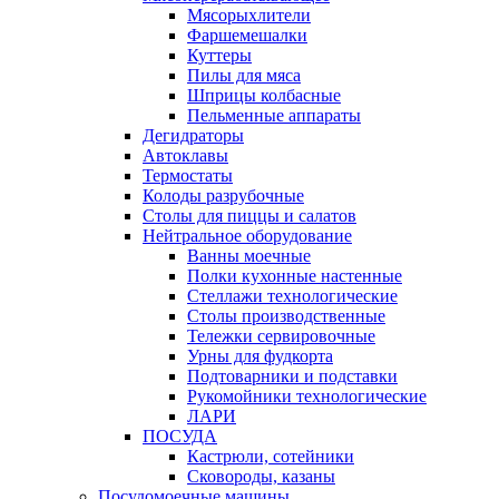
Мясорыхлители
Фаршемешалки
Куттеры
Пилы для мяса
Шприцы колбасные
Пельменные аппараты
Дегидраторы
Автоклавы
Термостаты
Колоды разрубочные
Столы для пиццы и салатов
Нейтральное оборудование
Ванны моечные
Полки кухонные настенные
Стеллажи технологические
Столы производственные
Тележки сервировочные
Урны для фудкорта
Подтоварники и подставки
Рукомойники технологические
ЛАРИ
ПОСУДА
Кастрюли, сотейники
Сковороды, казаны
Посудомоечные машины