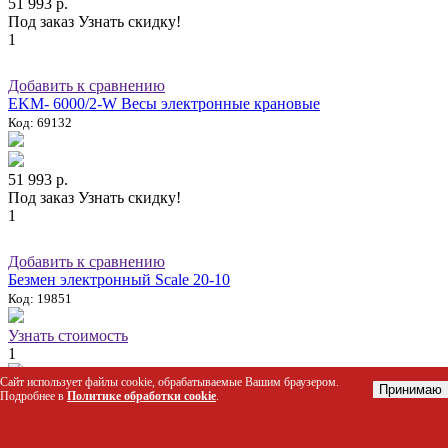
51 993 р.
Под заказ
Узнать скидку!
1
Добавить к сравнению
EKM- 6000/2-W Весы электронные крановые
Код: 69132
51 993 р.
Под заказ
Узнать скидку!
1
Добавить к сравнению
Безмен электронный Scale 20-10
Код: 19851
Узнать стоимость
1
Сайт использует файлы cookie, обрабатываемые Вашим браузером.
Принимаю
Добавить к сравнению
Подробнее в
Политике обработки cookie
.
Безмен электронный Scale 45-10
Код: 35099