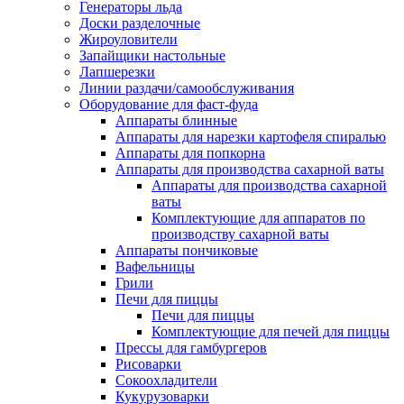
Генераторы льда
Доски разделочные
Жироуловители
Запайщики настольные
Лапшерезки
Линии раздачи/самообслуживания
Оборудование для фаст-фуда
Аппараты блинные
Аппараты для нарезки картофеля спиралью
Аппараты для попкорна
Аппараты для производства сахарной ваты
Аппараты для производства сахарной
ваты
Комплектующие для аппаратов по
производству сахарной ваты
Аппараты пончиковые
Вафельницы
Грили
Печи для пиццы
Печи для пиццы
Комплектующие для печей для пиццы
Прессы для гамбургеров
Рисоварки
Сокоохладители
Кукурузоварки