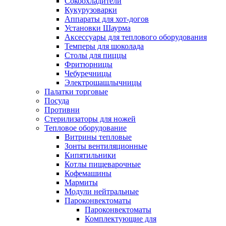
Сокоохладители
Кукурузоварки
Аппараты для хот-догов
Установки Шаурма
Аксессуары для теплового оборудования
Темперы для шоколада
Столы для пиццы
Фритюрницы
Чебуречницы
Электрошашлычницы
Палатки торговые
Посуда
Противни
Стерилизаторы для ножей
Тепловое оборудование
Витрины тепловые
Зонты вентиляционные
Кипятильники
Котлы пищеварочные
Кофемашины
Мармиты
Модули нейтральные
Пароконвектоматы
Пароконвектоматы
Комплектующие для