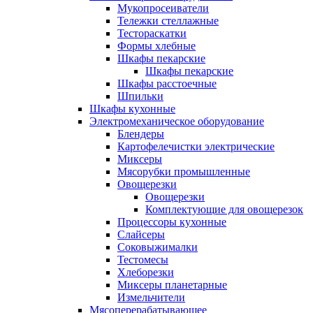
Мукопросеиватели
Тележки стеллажные
Тестораскатки
Формы хлебные
Шкафы пекарские
Шкафы пекарские
Шкафы расстоечные
Шпильки
Шкафы кухонные
Электромеханическое оборудование
Блендеры
Картофелечистки электрические
Миксеры
Мясорубки промышленные
Овощерезки
Овощерезки
Комплектующие для овощерезок
Процессоры кухонные
Слайсеры
Соковыжималки
Тестомесы
Хлеборезки
Миксеры планетарные
Измельчители
Мясоперерабатывающее