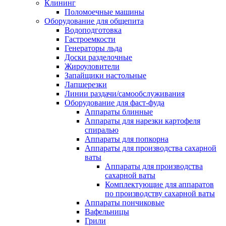
Клининг
Поломоечные машины
Оборудование для общепита
Водоподготовка
Гастроемкости
Генераторы льда
Доски разделочные
Жироуловители
Запайщики настольные
Лапшерезки
Линии раздачи/самообслуживания
Оборудование для фаст-фуда
Аппараты блинные
Аппараты для нарезки картофеля
спиралью
Аппараты для попкорна
Аппараты для производства сахарной
ваты
Аппараты для производства
сахарной ваты
Комплектующие для аппаратов
по производству сахарной ваты
Аппараты пончиковые
Вафельницы
Грили