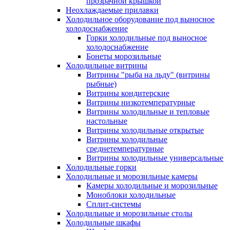
прозрачной крышкой
Неохлаждаемые прилавки
Холодильное оборудование под выносное
холодоснабжение
Горки холодильные под выносное
холодоснабжение
Бонеты морозильные
Холодильные витрины
Витрины "рыба на льду" (витрины
рыбные)
Витрины кондитерские
Витрины низкотемпературные
Витрины холодильные и тепловые
настольные
Витрины холодильные открытые
Витрины холодильные
среднетемпературные
Витрины холодильные универсальные
Холодильные горки
Холодильные и морозильные камеры
Камеры холодильные и морозильные
Моноблоки холодильные
Сплит-системы
Холодильные и морозильные столы
Холодильные шкафы