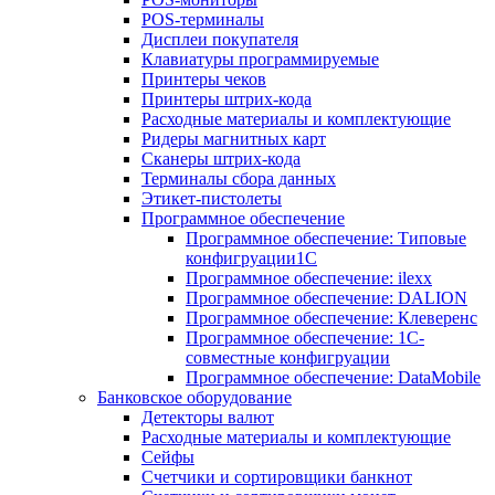
POS-терминалы
Дисплеи покупателя
Клавиатуры программируемые
Принтеры чеков
Принтеры штрих-кода
Расходные материалы и комплектующие
Ридеры магнитных карт
Сканеры штрих-кода
Терминалы сбора данных
Этикет-пистолеты
Программное обеспечение
Программное обеспечение: Типовые
конфигруации1С
Программное обеспечение: ilexx
Программное обеспечение: DALION
Программное обеспечение: Клеверенс
Программное обеспечение: 1С-
совместные конфигруации
Программное обеспечение: DataMobile
Банковское оборудование
Детекторы валют
Расходные материалы и комплектующие
Сейфы
Счетчики и сортировщики банкнот