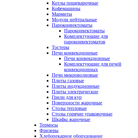
Котлы пищеварочные
Кофемашины
Мармиты
Модули нейтральные
Пароконвектоматы
Пароконвектоматы
Комплектующие для
пароконвектоматов
Тостеры
Печи конвекционные
Печи конвекционные
Комплектующие для печей
конвекционных
Печи микроволновые
Плиты газовые
Плиты индукционные
Плиты электрические
Грили для кур
Поверхности жарочные
Столы тепловые
Столы горячие упаковочные
Шкафы жарочные
Термосы
Фризеры
Хлебопекарное оборудование