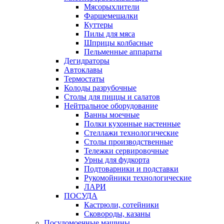
Мясорыхлители
Фаршемешалки
Куттеры
Пилы для мяса
Шприцы колбасные
Пельменные аппараты
Дегидраторы
Автоклавы
Термостаты
Колоды разрубочные
Столы для пиццы и салатов
Нейтральное оборудование
Ванны моечные
Полки кухонные настенные
Стеллажи технологические
Столы производственные
Тележки сервировочные
Урны для фудкорта
Подтоварники и подставки
Рукомойники технологические
ЛАРИ
ПОСУДА
Кастрюли, сотейники
Сковороды, казаны
Посудомоечные машины