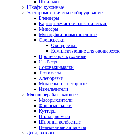
Шпильки
Шкафы кухонные
Электромеханическое оборудование
Блендеры
Картофелечистки электрические
Миксеры
Мясорубки промышленные
Овощерезки
Овощерезки
Комплектующие для овощерезок
Процессоры кухонные
Слайсеры
Соковыжималки
Тестомесы
Хлеборезки
Миксеры планетарные
Измельчители
Мясоперерабатывающее
Мясорыхлители
Фаршемешалки
Куттеры
Пилы для мяса
Шприцы колбасные
Пельменные аппараты
Дегидраторы