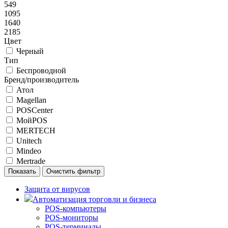
549
1095
1640
2185
Цвет
Черный
Тип
Беспроводной
Бренд/производитель
Атол
Magellan
POSCenter
МойPOS
MERTECH
Unitech
Mindeo
Mertrade
Защита от вирусов
Автоматизация торговли и бизнеса
POS-компьютеры
POS-мониторы
POS-терминалы