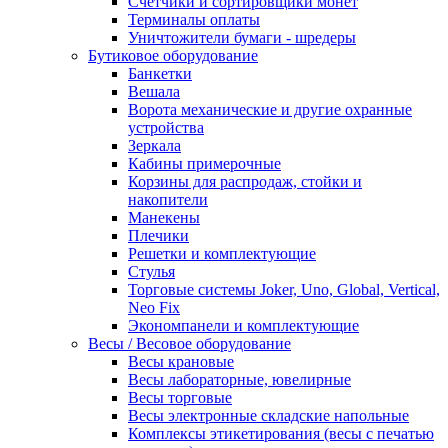
Счетчики и сортировщики монет
Терминалы оплаты
Уничтожители бумаги - шредеры
Бутиковое оборудование
Банкетки
Вешала
Ворота механические и другие охранные
устройства
Зеркала
Кабины примерочные
Корзины для распродаж, стойки и
накопители
Манекены
Плечики
Решетки и комплектующие
Стулья
Торговые системы Joker, Uno, Global, Vertical,
Neo Fix
Экономпанели и комплектующие
Весы / Весовое оборудование
Весы крановые
Весы лабораторные, ювелирные
Весы торговые
Весы электронные складские напольные
Комплексы этикетирования (весы с печатью