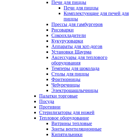
Печи для пиццы
Печи для пиццы
Комплектующие для печей для
пиццы
Прессы для гамбургеров
Рисоварки
Сокоохладители
Кукурузоварки
Аппараты для хот-догов
Установки Шаурма
Аксессуары для теплового
оборудования
Темперы для шоколада
Столы для пиццы
Фритюрницы
Чебуречницы
Электрошашлычницы
Палатки торговые
Посуда
Противни
Стерилизаторы для ножей
Тепловое оборудование
Витрины тепловые
Зонты вентиляционные
Кипятильники