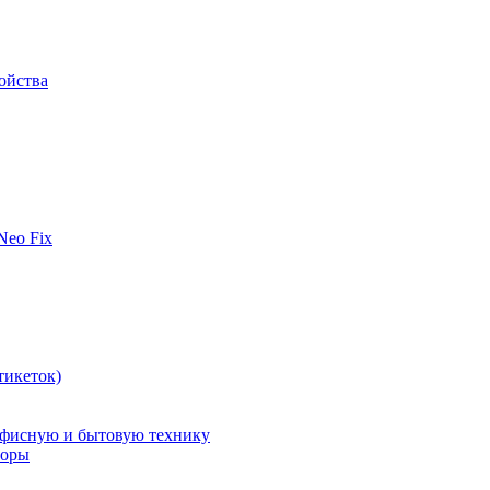
ойства
 Neo Fix
тикеток)
офисную и бытовую технику
поры