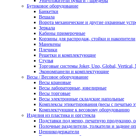
Уничтожители бумаги - шредеры
Бутиковое оборудование
Банкетки
Вешала
Ворота механические и другие охранные устр
Зеркала
Кабины примерочные
Корзины для распродаж, стойки и накопители
Манекены
Плечики
Решетки и комплектующие
Стулья
Торговые системы Joker, Uno, Global, Vertical,
Экономпанели и комплектующие
Весы / Весовое оборудование
Весы крановые
Весы лабораторные, ювелирные
Весы торговые
Весы электронные складские напольные
Комплексы этикетирования (весы с печатью э
Комплектующие к весовому оборудованию
Изделия из пластика и оргстекла
Подставки под меню, печатную продукцию, 
Полочные разделители, толкатели и задние о
Ценникодержатели