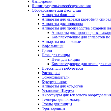
Лапшерезки
Линии раздачи/самообслуживания
Оборудование для фаст-фуда
Аппараты блинные
Аппараты для нарезки картофеля спира
Аппараты для попкорна
Аппараты для производства сахарной в
Аппараты для производства сахар
Комплектующие для аппаратов по 
Аппараты пончиковые
Вафельницы
Грили
Печи для пиццы
Печи для пиццы
Комплектующие для печей для пи
Прессы для гамбургеров
Рисоварки
Сокоохладители
Кукурузоварки
Аппараты для хот-догов
Установки Шаурма
Аксессуары для теплового оборудовани
Темперы для шоколада
Столы для пиццы
Фритюрницы