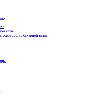
лью
аты
ной ваты
производству сахарной ваты
ццы
я