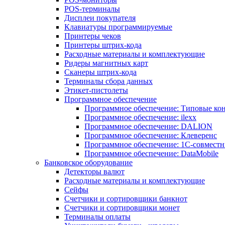
POS-терминалы
Дисплеи покупателя
Клавиатуры программируемые
Принтеры чеков
Принтеры штрих-кода
Расходные материалы и комплектующие
Ридеры магнитных карт
Сканеры штрих-кода
Терминалы сбора данных
Этикет-пистолеты
Программное обеспечение
Программное обеспечение: Типовые к
Программное обеспечение: ilexx
Программное обеспечение: DALION
Программное обеспечение: Клеверенс
Программное обеспечение: 1С-совмест
Программное обеспечение: DataMobile
Банковское оборудование
Детекторы валют
Расходные материалы и комплектующие
Сейфы
Счетчики и сортировщики банкнот
Счетчики и сортировщики монет
Терминалы оплаты