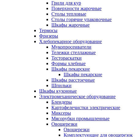
Грили для кур
Поверхности жарочные
Столы тепловые
Столы горячие упаковочные
Шкафы жарочные
Термосы
Фризеры
Хлебопекарное оборудование
Мукопросеиватели
Тележки стеллажные
Тестораскатки
Формы хлебные
Шкафы пекарские
Шкафы пекарские
Шкафы расстоечные
Шпильки
Шкафы кухонные
Электромеханическое оборудование
Блендеры
Картофелечистки электрические
Миксеры
Мясорубки промышленные
Овощерезки
Овощерезки
Комплектующие для овощерезок