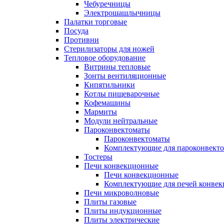
Чебуречницы
Электрошашлычницы
Палатки торговые
Посуда
Противни
Стерилизаторы для ножей
Тепловое оборудование
Витрины тепловые
Зонты вентиляционные
Кипятильники
Котлы пищеварочные
Кофемашины
Мармиты
Модули нейтральные
Пароконвектоматы
Пароконвектоматы
Комплектующие для пароконвекто
Тостеры
Печи конвекционные
Печи конвекционные
Комплектующие для печей конве
Печи микроволновые
Плиты газовые
Плиты индукционные
Плиты электрические