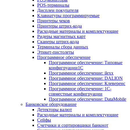
POS-терминалы
Дисплеи покупателя
Клавиатуры программируемые
Принтеры чеков
Принтеры штрих-кода
Расходные материалы и комплектующие
Ридеры магнитных карт
Сканеры штрих-кода
Терминалы сбора данных
Этикет-пистолеты
Программное обеспечение
Программное обеспечение: Типовые
конфигруации1С
Программное обеспечение: ilexx
Программное обеспечение: DALION
Программное обеспечение: Клеверенс
Программное обеспечение: 1С-
совместные конфигруации
Программное обеспечение: DataMobile
Банковское оборудование
Детекторы валют
Расходные материалы и комплектующие
Сейфы
Счетчики и сортировщики банкнот