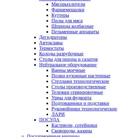
Мясорыхлители
Фаршемешалки
Куттеры
Пилы для мяса
Шприцы колбасные
Пельменные аппараты
Дегидраторы
Автоклавы
Термостаты
Колоды разрубочные
Столы для пиццы и салатов
Нейтральное оборудование
Ванны моечные
Полки кухонные настенные
Стеллажи технологические
Столы производственные
Тележки сервировочные
Урны для фудкорта
Подтоварники и подставки
Рукомойники технологические
ЛАРИ
ПОСУДА
Кастрюли, сотейники
Сковороды, казаны
Посудомоечные машины