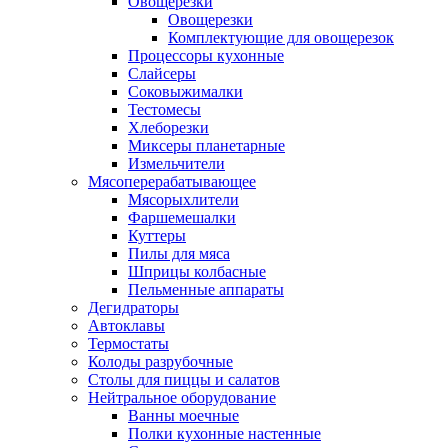
Овощерезки
Овощерезки
Комплектующие для овощерезок
Процессоры кухонные
Слайсеры
Соковыжималки
Тестомесы
Хлеборезки
Миксеры планетарные
Измельчители
Мясоперерабатывающее
Мясорыхлители
Фаршемешалки
Куттеры
Пилы для мяса
Шприцы колбасные
Пельменные аппараты
Дегидраторы
Автоклавы
Термостаты
Колоды разрубочные
Столы для пиццы и салатов
Нейтральное оборудование
Ванны моечные
Полки кухонные настенные