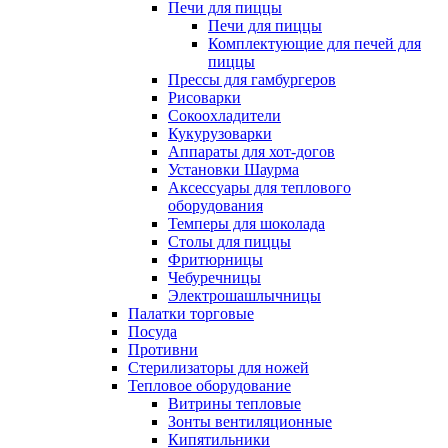
Печи для пиццы
Печи для пиццы
Комплектующие для печей для
пиццы
Прессы для гамбургеров
Рисоварки
Сокоохладители
Кукурузоварки
Аппараты для хот-догов
Установки Шаурма
Аксессуары для теплового
оборудования
Темперы для шоколада
Столы для пиццы
Фритюрницы
Чебуречницы
Электрошашлычницы
Палатки торговые
Посуда
Противни
Стерилизаторы для ножей
Тепловое оборудование
Витрины тепловые
Зонты вентиляционные
Кипятильники