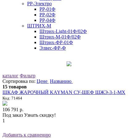
РР-Электро
РР-01Ф
РР-02Ф
РР-04Ф
ШТРИХ-М
Штрих-Light-01Ф/02Ф
Штрих-М-01Ф/02Ф
Штрих-ФР-01Ф
Элвес-ФР-Ф
каталог
Фильтр
Сортировка по:
Цене
Названию
15 товаров
ШКАФ ЖАРОЧНЫЙ KAYMAN СУ-ШЕФ ШЖЭ-3-1-МХ
Код: 71464
106 791 р.
Под заказ
Узнать скидку!
1
Добавить к сравнению