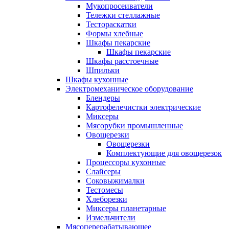
Мукопросеиватели
Тележки стеллажные
Тестораскатки
Формы хлебные
Шкафы пекарские
Шкафы пекарские
Шкафы расстоечные
Шпильки
Шкафы кухонные
Электромеханическое оборудование
Блендеры
Картофелечистки электрические
Миксеры
Мясорубки промышленные
Овощерезки
Овощерезки
Комплектующие для овощерезок
Процессоры кухонные
Слайсеры
Соковыжималки
Тестомесы
Хлеборезки
Миксеры планетарные
Измельчители
Мясоперерабатывающее