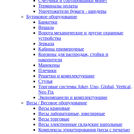
Счетчики и сортировщики монет
Терминалы оплаты
Уничтожители бумаги - шредеры
Бутиковое оборудование
Банкетки
Вешала
Ворота механические и другие охранные
устройства
Зеркала
Кабины примерочные
Корзины для распродаж, стойки и
накопители
Манекены
Плечики
Решетки и комплектующие
Стулья
Торговые системы Joker, Uno, Global, Vertical,
Neo Fix
Экономпанели и комплектующие
Весы / Весовое оборудование
Весы крановые
Весы лабораторные, ювелирные
Весы торговые
Весы электронные складские напольные
Комплексы этикетирования (весы с печатью