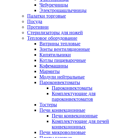
Чебуречницы
Электрошашлычницы
Палатки торговые
Посуда
Противни
Стерилизаторы для ножей
Тепловое оборудование
Витрины тепловые
Зонты вентиляционные
Кипятильники
Котлы пищеварочные
Кофемашины
Мармиты
Модули нейтральные
Пароконвектоматы
Пароконвектоматы
Комплектующие для
пароконвектоматов
Тостеры
Печи конвекционные
Печи конвекционные
Комплектующие для печей
конвекционных
Печи микроволновые
Плиты газовые