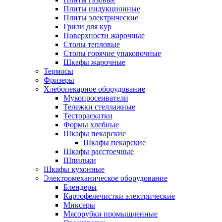
Плиты индукционные
Плиты электрические
Грили для кур
Поверхности жарочные
Столы тепловые
Столы горячие упаковочные
Шкафы жарочные
Термосы
Фризеры
Хлебопекарное оборудование
Мукопросеиватели
Тележки стеллажные
Тестораскатки
Формы хлебные
Шкафы пекарские
Шкафы пекарские
Шкафы расстоечные
Шпильки
Шкафы кухонные
Электромеханическое оборудование
Блендеры
Картофелечистки электрические
Миксеры
Мясорубки промышленные