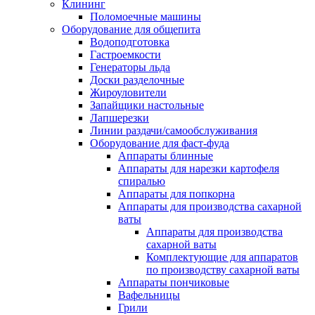
Клининг
Поломоечные машины
Оборудование для общепита
Водоподготовка
Гастроемкости
Генераторы льда
Доски разделочные
Жироуловители
Запайщики настольные
Лапшерезки
Линии раздачи/самообслуживания
Оборудование для фаст-фуда
Аппараты блинные
Аппараты для нарезки картофеля
спиралью
Аппараты для попкорна
Аппараты для производства сахарной
ваты
Аппараты для производства
сахарной ваты
Комплектующие для аппаратов
по производству сахарной ваты
Аппараты пончиковые
Вафельницы
Грили