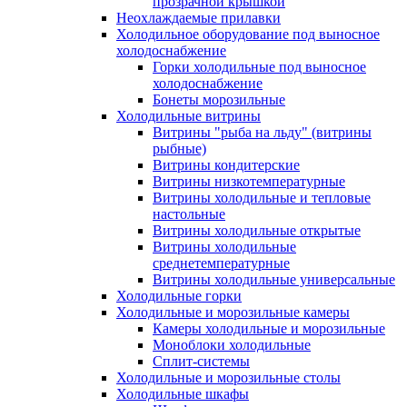
прозрачной крышкой
Неохлаждаемые прилавки
Холодильное оборудование под выносное
холодоснабжение
Горки холодильные под выносное
холодоснабжение
Бонеты морозильные
Холодильные витрины
Витрины "рыба на льду" (витрины
рыбные)
Витрины кондитерские
Витрины низкотемпературные
Витрины холодильные и тепловые
настольные
Витрины холодильные открытые
Витрины холодильные
среднетемпературные
Витрины холодильные универсальные
Холодильные горки
Холодильные и морозильные камеры
Камеры холодильные и морозильные
Моноблоки холодильные
Сплит-системы
Холодильные и морозильные столы
Холодильные шкафы