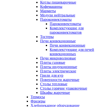
Котлы пищеварочные
Кофемашины
Мармиты
Модули нейтральные
Пароконвектоматы
Пароконвектоматы
Комплектующие для
пароконвектоматов
Тостеры
Печи конвекционные
Печи конвекционные
Комплектующие для печей
конвекционных
Печи микроволновые
Плиты газовые
Плиты индукционные
Плиты электрические
Грили для кур
Поверхности жарочные
Столы тепловые
Столы горячие упаковочные
Шкафы жарочные
Термосы
Фризеры
Хлебопекарное оборудование