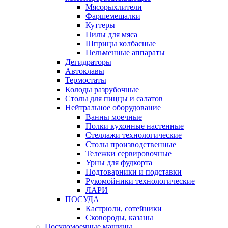
Мясорыхлители
Фаршемешалки
Куттеры
Пилы для мяса
Шприцы колбасные
Пельменные аппараты
Дегидраторы
Автоклавы
Термостаты
Колоды разрубочные
Столы для пиццы и салатов
Нейтральное оборудование
Ванны моечные
Полки кухонные настенные
Стеллажи технологические
Столы производственные
Тележки сервировочные
Урны для фудкорта
Подтоварники и подставки
Рукомойники технологические
ЛАРИ
ПОСУДА
Кастрюли, сотейники
Сковороды, казаны
Посудомоечные машины