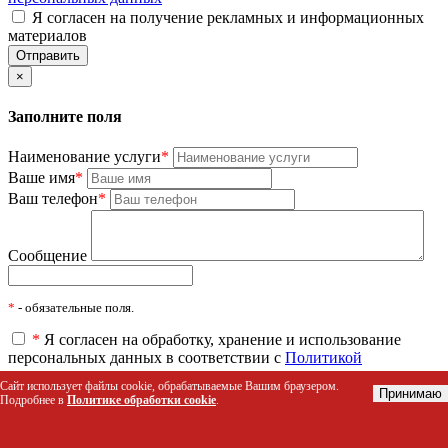
Я согласен на получение рекламных и информационных
материалов
×
Заполните поля
Наименование услуги
*
Ваше имя
*
Ваш телефон
*
Сообщение
*
- обязательные поля.
*
Я согласен на обработку, хранение и использование
персональных данных в соответствии с
Политикой
персональных данных
Сайт использует файлы cookie, обрабатываемые Вашим браузером.
Принимаю
Я согласен на получение рекламных и информационных
Подробнее в
Политике обработки cookie
.
материалов