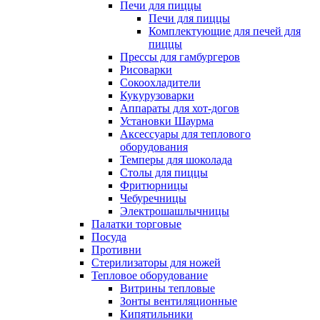
Печи для пиццы
Печи для пиццы
Комплектующие для печей для
пиццы
Прессы для гамбургеров
Рисоварки
Сокоохладители
Кукурузоварки
Аппараты для хот-догов
Установки Шаурма
Аксессуары для теплового
оборудования
Темперы для шоколада
Столы для пиццы
Фритюрницы
Чебуречницы
Электрошашлычницы
Палатки торговые
Посуда
Противни
Стерилизаторы для ножей
Тепловое оборудование
Витрины тепловые
Зонты вентиляционные
Кипятильники