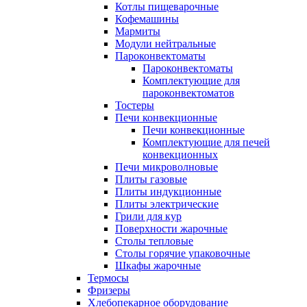
Котлы пищеварочные
Кофемашины
Мармиты
Модули нейтральные
Пароконвектоматы
Пароконвектоматы
Комплектующие для
пароконвектоматов
Тостеры
Печи конвекционные
Печи конвекционные
Комплектующие для печей
конвекционных
Печи микроволновые
Плиты газовые
Плиты индукционные
Плиты электрические
Грили для кур
Поверхности жарочные
Столы тепловые
Столы горячие упаковочные
Шкафы жарочные
Термосы
Фризеры
Хлебопекарное оборудование