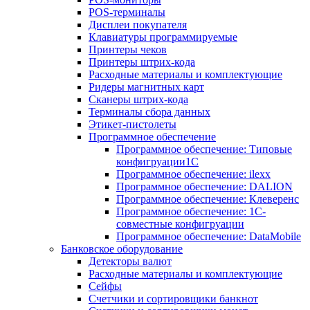
POS-терминалы
Дисплеи покупателя
Клавиатуры программируемые
Принтеры чеков
Принтеры штрих-кода
Расходные материалы и комплектующие
Ридеры магнитных карт
Сканеры штрих-кода
Терминалы сбора данных
Этикет-пистолеты
Программное обеспечение
Программное обеспечение: Типовые
конфигруации1С
Программное обеспечение: ilexx
Программное обеспечение: DALION
Программное обеспечение: Клеверенс
Программное обеспечение: 1С-
совместные конфигруации
Программное обеспечение: DataMobile
Банковское оборудование
Детекторы валют
Расходные материалы и комплектующие
Сейфы
Счетчики и сортировщики банкнот