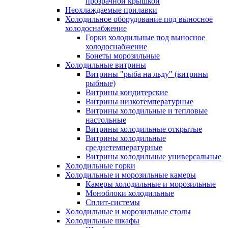
прозрачной крышкой
Неохлаждаемые прилавки
Холодильное оборудование под выносное
холодоснабжение
Горки холодильные под выносное
холодоснабжение
Бонеты морозильные
Холодильные витрины
Витрины "рыба на льду" (витрины
рыбные)
Витрины кондитерские
Витрины низкотемпературные
Витрины холодильные и тепловые
настольные
Витрины холодильные открытые
Витрины холодильные
среднетемпературные
Витрины холодильные универсальные
Холодильные горки
Холодильные и морозильные камеры
Камеры холодильные и морозильные
Моноблоки холодильные
Сплит-системы
Холодильные и морозильные столы
Холодильные шкафы