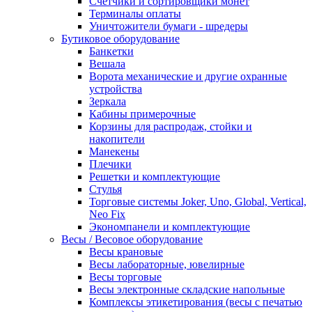
Счетчики и сортировщики монет
Терминалы оплаты
Уничтожители бумаги - шредеры
Бутиковое оборудование
Банкетки
Вешала
Ворота механические и другие охранные
устройства
Зеркала
Кабины примерочные
Корзины для распродаж, стойки и
накопители
Манекены
Плечики
Решетки и комплектующие
Стулья
Торговые системы Joker, Uno, Global, Vertical,
Neo Fix
Экономпанели и комплектующие
Весы / Весовое оборудование
Весы крановые
Весы лабораторные, ювелирные
Весы торговые
Весы электронные складские напольные
Комплексы этикетирования (весы с печатью