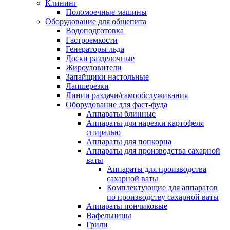
Клининг
Поломоечные машины
Оборудование для общепита
Водоподготовка
Гастроемкости
Генераторы льда
Доски разделочные
Жироуловители
Запайщики настольные
Лапшерезки
Линии раздачи/самообслуживания
Оборудование для фаст-фуда
Аппараты блинные
Аппараты для нарезки картофеля
спиралью
Аппараты для попкорна
Аппараты для производства сахарной
ваты
Аппараты для производства
сахарной ваты
Комплектующие для аппаратов
по производству сахарной ваты
Аппараты пончиковые
Вафельницы
Грили