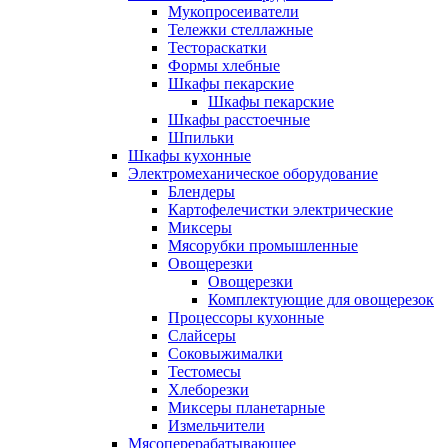
Мукопросеиватели
Тележки стеллажные
Тестораскатки
Формы хлебные
Шкафы пекарские
Шкафы пекарские
Шкафы расстоечные
Шпильки
Шкафы кухонные
Электромеханическое оборудование
Блендеры
Картофелечистки электрические
Миксеры
Мясорубки промышленные
Овощерезки
Овощерезки
Комплектующие для овощерезок
Процессоры кухонные
Слайсеры
Соковыжималки
Тестомесы
Хлеборезки
Миксеры планетарные
Измельчители
Мясоперерабатывающее