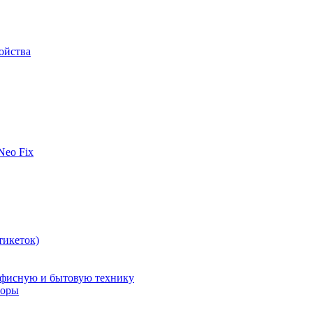
ойства
 Neo Fix
тикеток)
офисную и бытовую технику
поры