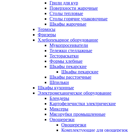
Грили для кур
Поверхности жарочные
Столы тепловые
Столы горячие упаковочные
Шкафы жарочные
Термосы
Фризеры
Хлебопекарное оборудование
Мукопросеиватели
Тележки стеллажные
Тестораскатки
Формы хлебные
Шкафы пекарские
Шкафы пекарские
Шкафы расстоечные
Шпильки
Шкафы кухонные
Электромеханическое оборудование
Блендеры
Картофелечистки электрические
Миксеры
Мясорубки промышленные
Овощерезки
Овощерезки
Комплектующие для овощерезок