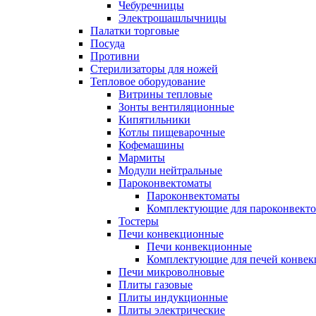
Чебуречницы
Электрошашлычницы
Палатки торговые
Посуда
Противни
Стерилизаторы для ножей
Тепловое оборудование
Витрины тепловые
Зонты вентиляционные
Кипятильники
Котлы пищеварочные
Кофемашины
Мармиты
Модули нейтральные
Пароконвектоматы
Пароконвектоматы
Комплектующие для пароконвекто
Тостеры
Печи конвекционные
Печи конвекционные
Комплектующие для печей конве
Печи микроволновые
Плиты газовые
Плиты индукционные
Плиты электрические