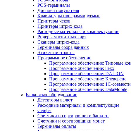
POS-терминалы
Дисплеи покупателя
Клавиатуры программируемые
Принтеры чеков
Принтеры штрих-кода
Расходные материалы и комплектующие
Ридеры магнитных карт
Сканеры штрих-кода
Терминалы сбора данных
Этикет-пистолеты
Программное обеспечение
Программное обеспечение: Типовые к
Программное обеспечение: ilexx
Программное обеспечение: DALION
Программное обеспечение: Клеверенс
Программное обеспечение: 1С-совмест
Программное обеспечение: DataMobile
Банковское оборудование
Детекторы валют
Расходные материалы и комплектующие
Сейфы
Счетчики и сортировщики банкнот
Счетчики и сортировщики монет
Терминалы оплаты