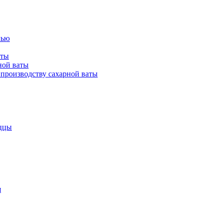
лью
аты
ной ваты
производству сахарной ваты
ццы
я