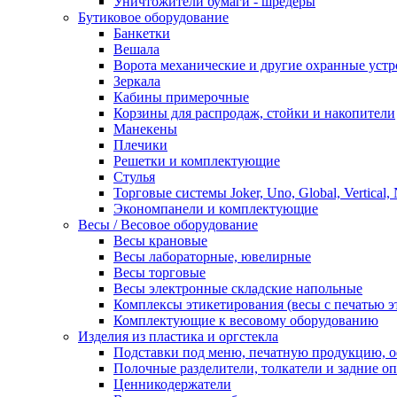
Уничтожители бумаги - шредеры
Бутиковое оборудование
Банкетки
Вешала
Ворота механические и другие охранные устр
Зеркала
Кабины примерочные
Корзины для распродаж, стойки и накопители
Манекены
Плечики
Решетки и комплектующие
Стулья
Торговые системы Joker, Uno, Global, Vertical,
Экономпанели и комплектующие
Весы / Весовое оборудование
Весы крановые
Весы лабораторные, ювелирные
Весы торговые
Весы электронные складские напольные
Комплексы этикетирования (весы с печатью э
Комплектующие к весовому оборудованию
Изделия из пластика и оргстекла
Подставки под меню, печатную продукцию, 
Полочные разделители, толкатели и задние о
Ценникодержатели