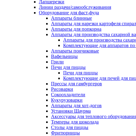
Лапшерезки
Линии раздачи/самообслуживания
Оборудование для фаст-фуда
Аппараты блинные
Аппараты для нарезки картофеля спира
Аппараты для попкорна
Аппараты для производства сахарной в
Аппараты для производства сахар
Комплектующие для аппаратов по 
Аппараты пончиковые
Вафельницы
Грили
Печи для пиццы
Печи для пиццы
Комплектующие для печей для пи
Прессы для гамбургеров
Рисоварки
Сокоохладители
Кукурузоварки
Аппараты для хот-догов
Установки Шаурма
Аксессуары для теплового оборудовани
Темперы для шоколада
Столы для пиццы
Фритюрницы