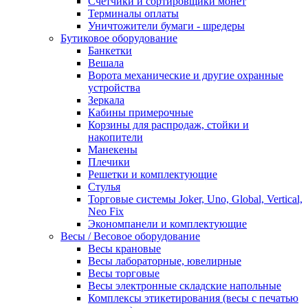
Счетчики и сортировщики монет
Терминалы оплаты
Уничтожители бумаги - шредеры
Бутиковое оборудование
Банкетки
Вешала
Ворота механические и другие охранные
устройства
Зеркала
Кабины примерочные
Корзины для распродаж, стойки и
накопители
Манекены
Плечики
Решетки и комплектующие
Стулья
Торговые системы Joker, Uno, Global, Vertical,
Neo Fix
Экономпанели и комплектующие
Весы / Весовое оборудование
Весы крановые
Весы лабораторные, ювелирные
Весы торговые
Весы электронные складские напольные
Комплексы этикетирования (весы с печатью