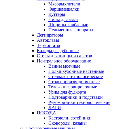
Мясорыхлители
Фаршемешалки
Куттеры
Пилы для мяса
Шприцы колбасные
Пельменные аппараты
Дегидраторы
Автоклавы
Термостаты
Колоды разрубочные
Столы для пиццы и салатов
Нейтральное оборудование
Ванны моечные
Полки кухонные настенные
Стеллажи технологические
Столы производственные
Тележки сервировочные
Урны для фудкорта
Подтоварники и подставки
Рукомойники технологические
ЛАРИ
ПОСУДА
Кастрюли, сотейники
Сковороды, казаны
Посудомоечные машины