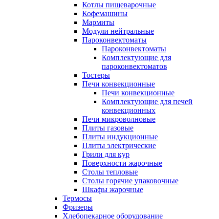
Котлы пищеварочные
Кофемашины
Мармиты
Модули нейтральные
Пароконвектоматы
Пароконвектоматы
Комплектующие для
пароконвектоматов
Тостеры
Печи конвекционные
Печи конвекционные
Комплектующие для печей
конвекционных
Печи микроволновые
Плиты газовые
Плиты индукционные
Плиты электрические
Грили для кур
Поверхности жарочные
Столы тепловые
Столы горячие упаковочные
Шкафы жарочные
Термосы
Фризеры
Хлебопекарное оборудование