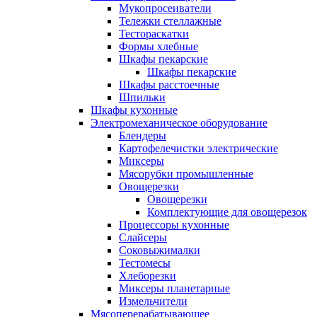
Мукопросеиватели
Тележки стеллажные
Тестораскатки
Формы хлебные
Шкафы пекарские
Шкафы пекарские
Шкафы расстоечные
Шпильки
Шкафы кухонные
Электромеханическое оборудование
Блендеры
Картофелечистки электрические
Миксеры
Мясорубки промышленные
Овощерезки
Овощерезки
Комплектующие для овощерезок
Процессоры кухонные
Слайсеры
Соковыжималки
Тестомесы
Хлеборезки
Миксеры планетарные
Измельчители
Мясоперерабатывающее