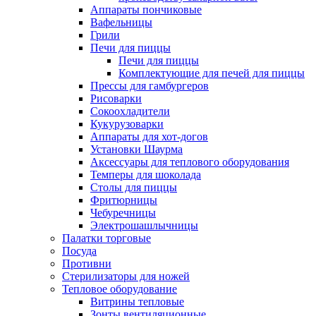
Аппараты пончиковые
Вафельницы
Грили
Печи для пиццы
Печи для пиццы
Комплектующие для печей для пиццы
Прессы для гамбургеров
Рисоварки
Сокоохладители
Кукурузоварки
Аппараты для хот-догов
Установки Шаурма
Аксессуары для теплового оборудования
Темперы для шоколада
Столы для пиццы
Фритюрницы
Чебуречницы
Электрошашлычницы
Палатки торговые
Посуда
Противни
Стерилизаторы для ножей
Тепловое оборудование
Витрины тепловые
Зонты вентиляционные