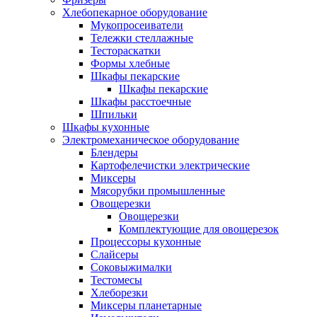
Хлебопекарное оборудование
Мукопросеиватели
Тележки стеллажные
Тестораскатки
Формы хлебные
Шкафы пекарские
Шкафы пекарские
Шкафы расстоечные
Шпильки
Шкафы кухонные
Электромеханическое оборудование
Блендеры
Картофелечистки электрические
Миксеры
Мясорубки промышленные
Овощерезки
Овощерезки
Комплектующие для овощерезок
Процессоры кухонные
Слайсеры
Соковыжималки
Тестомесы
Хлеборезки
Миксеры планетарные