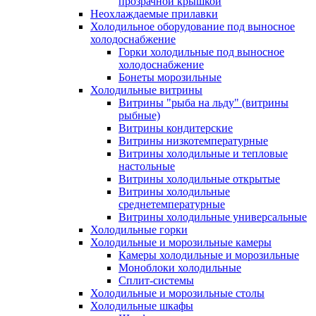
прозрачной крышкой
Неохлаждаемые прилавки
Холодильное оборудование под выносное
холодоснабжение
Горки холодильные под выносное
холодоснабжение
Бонеты морозильные
Холодильные витрины
Витрины "рыба на льду" (витрины
рыбные)
Витрины кондитерские
Витрины низкотемпературные
Витрины холодильные и тепловые
настольные
Витрины холодильные открытые
Витрины холодильные
среднетемпературные
Витрины холодильные универсальные
Холодильные горки
Холодильные и морозильные камеры
Камеры холодильные и морозильные
Моноблоки холодильные
Сплит-системы
Холодильные и морозильные столы
Холодильные шкафы