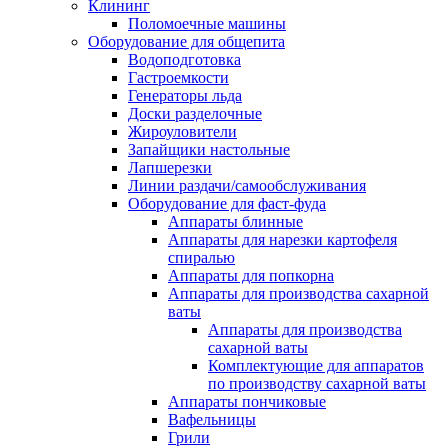
Клининг
Поломоечные машины
Оборудование для общепита
Водоподготовка
Гастроемкости
Генераторы льда
Доски разделочные
Жироуловители
Запайщики настольные
Лапшерезки
Линии раздачи/самообслуживания
Оборудование для фаст-фуда
Аппараты блинные
Аппараты для нарезки картофеля
спиралью
Аппараты для попкорна
Аппараты для производства сахарной
ваты
Аппараты для производства
сахарной ваты
Комплектующие для аппаратов
по производству сахарной ваты
Аппараты пончиковые
Вафельницы
Грили