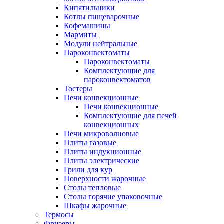
Кипятильники
Котлы пищеварочные
Кофемашины
Мармиты
Модули нейтральные
Пароконвектоматы
Пароконвектоматы
Комплектующие для
пароконвектоматов
Тостеры
Печи конвекционные
Печи конвекционные
Комплектующие для печей
конвекционных
Печи микроволновые
Плиты газовые
Плиты индукционные
Плиты электрические
Грили для кур
Поверхности жарочные
Столы тепловые
Столы горячие упаковочные
Шкафы жарочные
Термосы
Фризеры