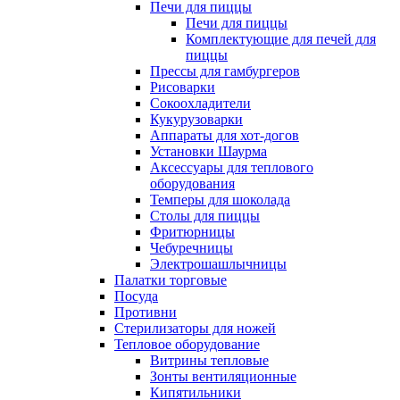
Печи для пиццы
Печи для пиццы
Комплектующие для печей для
пиццы
Прессы для гамбургеров
Рисоварки
Сокоохладители
Кукурузоварки
Аппараты для хот-догов
Установки Шаурма
Аксессуары для теплового
оборудования
Темперы для шоколада
Столы для пиццы
Фритюрницы
Чебуречницы
Электрошашлычницы
Палатки торговые
Посуда
Противни
Стерилизаторы для ножей
Тепловое оборудование
Витрины тепловые
Зонты вентиляционные
Кипятильники