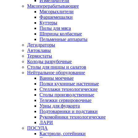
Измельчители
Мясоперерабатывающее
Мясорыхлители
Фаршемешалки
Куттеры
Пилы для мяса
Шприцы колбасные
Пельменные аппараты
Дегидраторы
Автоклавы
Термостаты
Колоды разрубочные
Столы для пиццы и салатов
Нейтральное оборудование
Ванны моечные
Полки кухонные настенные
Стеллажи технологические
Столы производственные
Тележки сервировочные
Урны для фудкорта
Подтоварники и подставки
Рукомойники технологические
ЛАРИ
ПОСУДА
Кастрюли, сотейники