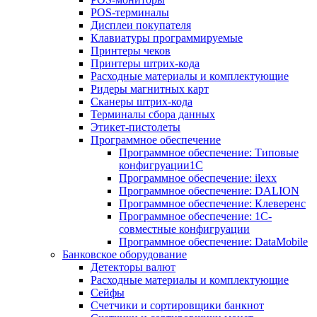
POS-терминалы
Дисплеи покупателя
Клавиатуры программируемые
Принтеры чеков
Принтеры штрих-кода
Расходные материалы и комплектующие
Ридеры магнитных карт
Сканеры штрих-кода
Терминалы сбора данных
Этикет-пистолеты
Программное обеспечение
Программное обеспечение: Типовые
конфигруации1С
Программное обеспечение: ilexx
Программное обеспечение: DALION
Программное обеспечение: Клеверенс
Программное обеспечение: 1С-
совместные конфигруации
Программное обеспечение: DataMobile
Банковское оборудование
Детекторы валют
Расходные материалы и комплектующие
Сейфы
Счетчики и сортировщики банкнот