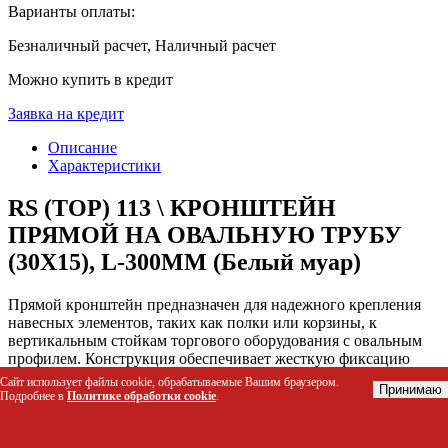
Варианты оплаты:
Безналичный расчет, Наличный расчет
Можно купить в кредит
Заявка на кредит
Описание
Характеристики
RS (TOP) 113 \ КРОНШТЕЙН
ПРЯМОЙ НА ОВАЛЬНУЮ ТРУБУ
(30Х15), L-300ММ (Белый муар)
Прямой кронштейн предназначен для надежного крепления
навесных элементов, таких как полки или корзины, к
вертикальным стойкам торгового оборудования с овальным
профилем. Конструкция обеспечивает жесткую фиксацию
аксессуаров на высоте и глубине 300 мм, решая задачу
Сайт использует файлы cookie, обрабатываемые Вашим браузером.
Принимаю
организации компактного и устойчивого пространства для
Подробнее в
Политике обработки cookie
.
демонстрации товаров.