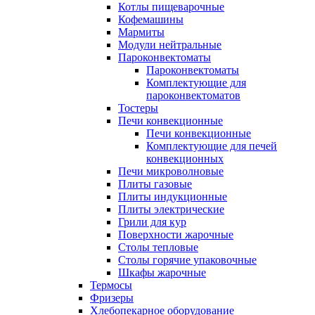
Котлы пищеварочные
Кофемашины
Мармиты
Модули нейтральные
Пароконвектоматы
Пароконвектоматы
Комплектующие для
пароконвектоматов
Тостеры
Печи конвекционные
Печи конвекционные
Комплектующие для печей
конвекционных
Печи микроволновые
Плиты газовые
Плиты индукционные
Плиты электрические
Грили для кур
Поверхности жарочные
Столы тепловые
Столы горячие упаковочные
Шкафы жарочные
Термосы
Фризеры
Хлебопекарное оборудование