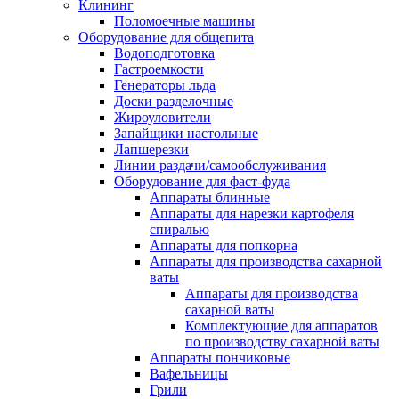
Клининг
Поломоечные машины
Оборудование для общепита
Водоподготовка
Гастроемкости
Генераторы льда
Доски разделочные
Жироуловители
Запайщики настольные
Лапшерезки
Линии раздачи/самообслуживания
Оборудование для фаст-фуда
Аппараты блинные
Аппараты для нарезки картофеля
спиралью
Аппараты для попкорна
Аппараты для производства сахарной
ваты
Аппараты для производства
сахарной ваты
Комплектующие для аппаратов
по производству сахарной ваты
Аппараты пончиковые
Вафельницы
Грили