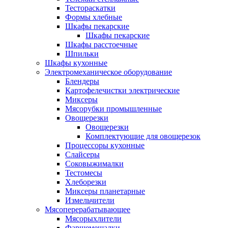
Тестораскатки
Формы хлебные
Шкафы пекарские
Шкафы пекарские
Шкафы расстоечные
Шпильки
Шкафы кухонные
Электромеханическое оборудование
Блендеры
Картофелечистки электрические
Миксеры
Мясорубки промышленные
Овощерезки
Овощерезки
Комплектующие для овощерезок
Процессоры кухонные
Слайсеры
Соковыжималки
Тестомесы
Хлеборезки
Миксеры планетарные
Измельчители
Мясоперерабатывающее
Мясорыхлители
Фаршемешалки