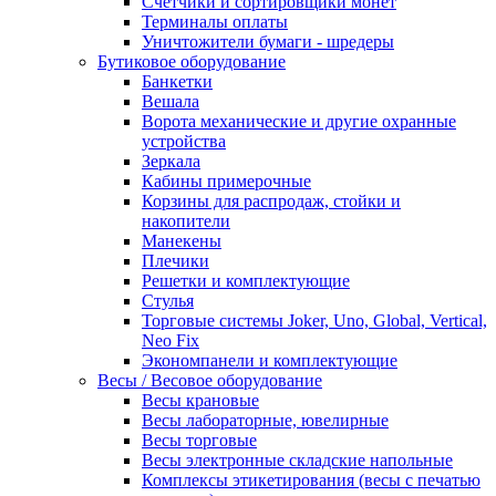
Счетчики и сортировщики монет
Терминалы оплаты
Уничтожители бумаги - шредеры
Бутиковое оборудование
Банкетки
Вешала
Ворота механические и другие охранные
устройства
Зеркала
Кабины примерочные
Корзины для распродаж, стойки и
накопители
Манекены
Плечики
Решетки и комплектующие
Стулья
Торговые системы Joker, Uno, Global, Vertical,
Neo Fix
Экономпанели и комплектующие
Весы / Весовое оборудование
Весы крановые
Весы лабораторные, ювелирные
Весы торговые
Весы электронные складские напольные
Комплексы этикетирования (весы с печатью