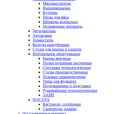
Мясорыхлители
Фаршемешалки
Куттеры
Пилы для мяса
Шприцы колбасные
Пельменные аппараты
Дегидраторы
Автоклавы
Термостаты
Колоды разрубочные
Столы для пиццы и салатов
Нейтральное оборудование
Ванны моечные
Полки кухонные настенные
Стеллажи технологические
Столы производственные
Тележки сервировочные
Урны для фудкорта
Подтоварники и подставки
Рукомойники технологические
ЛАРИ
ПОСУДА
Кастрюли, сотейники
Сковороды, казаны
Посудомоечные машины