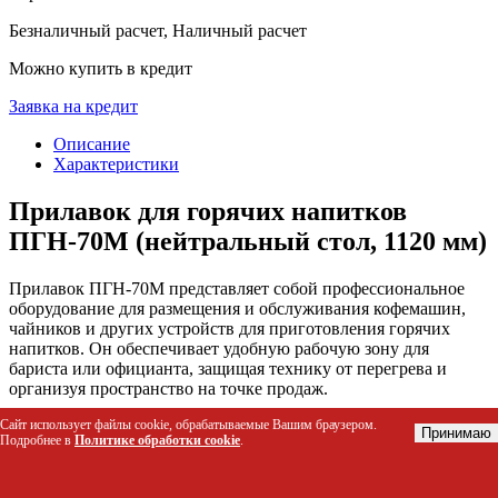
Безналичный расчет, Наличный расчет
Можно купить в кредит
Заявка на кредит
Описание
Характеристики
Прилавок для горячих напитков
ПГН-70М (нейтральный стол, 1120 мм)
Прилавок ПГН-70М представляет собой профессиональное
оборудование для размещения и обслуживания кофемашин,
чайников и других устройств для приготовления горячих
напитков. Он обеспечивает удобную рабочую зону для
бариста или официанта, защищая технику от перегрева и
организуя пространство на точке продаж.
Сайт использует файлы cookie, обрабатываемые Вашим браузером.
Кому подойдет этот товар
Принимаю
Подробнее в
Политике обработки cookie
.
Кафе и кофейни формата «кофе с собой»
Столовые и буфеты в офисах, школах и вузах