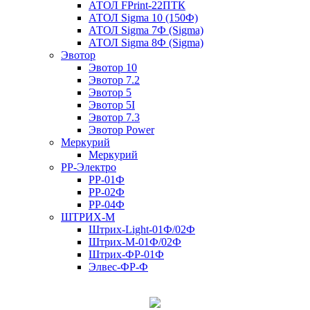
АТОЛ FPrint-22ПТК
АТОЛ Sigma 10 (150Ф)
АТОЛ Sigma 7Ф (Sigma)
АТОЛ Sigma 8Ф (Sigma)
Эвотор
Эвотор 10
Эвотор 7.2
Эвотор 5
Эвотор 5I
Эвотор 7.3
Эвотор Power
Меркурий
Меркурий
РР-Электро
РР-01Ф
РР-02Ф
РР-04Ф
ШТРИХ-М
Штрих-Light-01Ф/02Ф
Штрих-М-01Ф/02Ф
Штрих-ФР-01Ф
Элвес-ФР-Ф