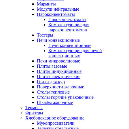
Мармиты
Модули нейтральные
Пароконвектоматы
Пароконвектоматы
Комплектующие для
пароконвектоматов
Тостеры
Печи конвекционные
Печи конвекционные
Комплектующие для печей
конвекционных
Печи микроволновые
Плиты газовые
Плиты индукционные
Плиты электрические
Грили для кур
Поверхности жарочные
Столы тепловые
Столы горячие упаковочные
Шкафы жарочные
Термосы
Фризеры
Хлебопекарное оборудование
Мукопросеиватели
Тележки стеллажные