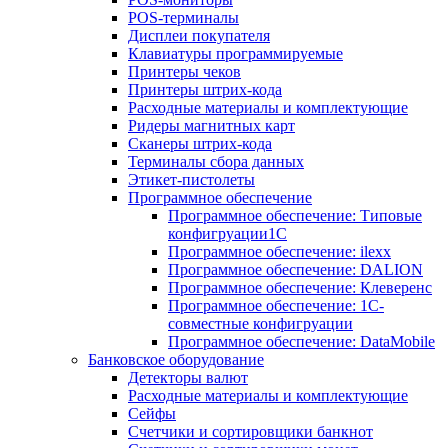
POS-терминалы
Дисплеи покупателя
Клавиатуры программируемые
Принтеры чеков
Принтеры штрих-кода
Расходные материалы и комплектующие
Ридеры магнитных карт
Сканеры штрих-кода
Терминалы сбора данных
Этикет-пистолеты
Программное обеспечение
Программное обеспечение: Типовые
конфигруации1С
Программное обеспечение: ilexx
Программное обеспечение: DALION
Программное обеспечение: Клеверенс
Программное обеспечение: 1С-
совместные конфигруации
Программное обеспечение: DataMobile
Банковское оборудование
Детекторы валют
Расходные материалы и комплектующие
Сейфы
Счетчики и сортировщики банкнот