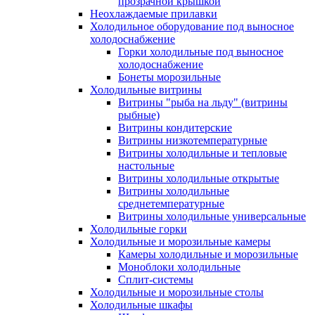
прозрачной крышкой
Неохлаждаемые прилавки
Холодильное оборудование под выносное
холодоснабжение
Горки холодильные под выносное
холодоснабжение
Бонеты морозильные
Холодильные витрины
Витрины "рыба на льду" (витрины
рыбные)
Витрины кондитерские
Витрины низкотемпературные
Витрины холодильные и тепловые
настольные
Витрины холодильные открытые
Витрины холодильные
среднетемпературные
Витрины холодильные универсальные
Холодильные горки
Холодильные и морозильные камеры
Камеры холодильные и морозильные
Моноблоки холодильные
Сплит-системы
Холодильные и морозильные столы
Холодильные шкафы