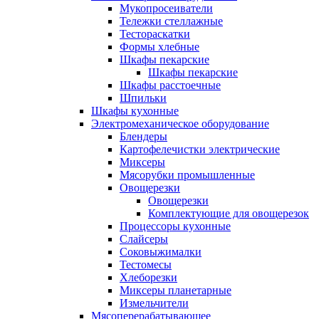
Мукопросеиватели
Тележки стеллажные
Тестораскатки
Формы хлебные
Шкафы пекарские
Шкафы пекарские
Шкафы расстоечные
Шпильки
Шкафы кухонные
Электромеханическое оборудование
Блендеры
Картофелечистки электрические
Миксеры
Мясорубки промышленные
Овощерезки
Овощерезки
Комплектующие для овощерезок
Процессоры кухонные
Слайсеры
Соковыжималки
Тестомесы
Хлеборезки
Миксеры планетарные
Измельчители
Мясоперерабатывающее