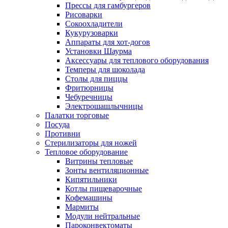
Прессы для гамбургеров
Рисоварки
Сокоохладители
Кукурузоварки
Аппараты для хот-догов
Установки Шаурма
Аксессуары для теплового оборудования
Темперы для шоколада
Столы для пиццы
Фритюрницы
Чебуречницы
Электрошашлычницы
Палатки торговые
Посуда
Противни
Стерилизаторы для ножей
Тепловое оборудование
Витрины тепловые
Зонты вентиляционные
Кипятильники
Котлы пищеварочные
Кофемашины
Мармиты
Модули нейтральные
Пароконвектоматы