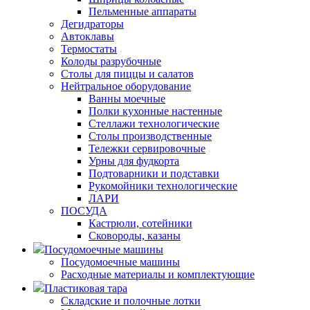
Пельменные аппараты
Дегидраторы
Автоклавы
Термостаты
Колоды разрубочные
Столы для пиццы и салатов
Нейтральное оборудование
Ванны моечные
Полки кухонные настенные
Стеллажи технологические
Столы производственные
Тележки сервировочные
Урны для фудкорта
Подтоварники и подставки
Рукомойники технологические
ЛАРИ
ПОСУДА
Кастрюли, сотейники
Сковороды, казаны
Посудомоечные машины
Посудомоечные машины
Расходные материалы и комплектующие
Пластиковая тара
Складские и полочные лотки