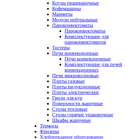
Котлы пищеварочные
Кофемашины
Мармиты
Модули нейтральные
Пароконвектоматы
Пароконвектоматы
Комплектующие для
пароконвектоматов
Тостеры
Печи конвекционные
Печи конвекционные
Комплектующие для печей
конвекционных
Печи микроволновые
Плиты газовые
Плиты индукционные
Плиты электрические
Грили для кур
Поверхности жарочные
Столы тепловые
Столы горячие упаковочные
Шкафы жарочные
Термосы
Фризеры
Хлебопекарное оборудование