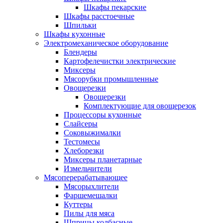
Шкафы пекарские
Шкафы расстоечные
Шпильки
Шкафы кухонные
Электромеханическое оборудование
Блендеры
Картофелечистки электрические
Миксеры
Мясорубки промышленные
Овощерезки
Овощерезки
Комплектующие для овощерезок
Процессоры кухонные
Слайсеры
Соковыжималки
Тестомесы
Хлеборезки
Миксеры планетарные
Измельчители
Мясоперерабатывающее
Мясорыхлители
Фаршемешалки
Куттеры
Пилы для мяса
Шприцы колбасные