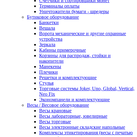
Счетчики и сортировщики монет
Терминалы оплаты
Уничтожители бумаги - шредеры
Бутиковое оборудование
Банкетки
Вешала
Ворота механические и другие охранные
устройства
Зеркала
Кабины примерочные
Корзины для распродаж, стойки и
накопители
Манекены
Плечики
Решетки и комплектующие
Стулья
Торговые системы Joker, Uno, Global, Vertical,
Neo Fix
Экономпанели и комплектующие
Весы / Весовое оборудование
Весы крановые
Весы лабораторные, ювелирные
Весы торговые
Весы электронные складские напольные
Комплексы этикетирования (весы с печатью