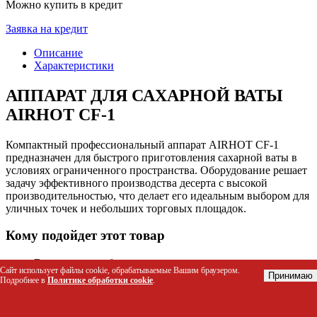
Можно купить в кредит
Заявка на кредит
Описание
Характеристики
АППАРАТ ДЛЯ САХАРНОЙ ВАТЫ
AIRHOT CF-1
Компактный профессиональный аппарат AIRHOT CF-1
предназначен для быстрого приготовления сахарной ваты в
условиях ограниченного пространства. Оборудование решает
задачу эффективного производства десерта с высокой
производительностью, что делает его идеальным выбором для
уличных точек и небольших торговых площадок.
Кому подойдет этот товар
Владельцам мобильных ларьков и киосков на улицах
Сайт использует файлы cookie, обрабатываемые Вашим браузером.
Персоналу развлекательных центров и парков
Принимаю
Подробнее в
Политике обработки cookie
.
аттракционов
Работникам кинотеатров и фуд-кортов
Организаторам детских праздников и мероприятий