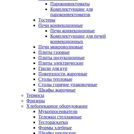
Пароконвектоматы
Комплектующие для
пароконвектоматов
Тостеры
Печи конвекционные
Печи конвекционные
Комплектующие для печей
конвекционных
Печи микроволновые
Плиты газовые
Плиты индукционные
Плиты электрические
Грили для кур
Поверхности жарочные
Столы тепловые
Столы горячие упаковочные
Шкафы жарочные
Термосы
Фризеры
Хлебопекарное оборудование
Мукопросеиватели
Тележки стеллажные
Тестораскатки
Формы хлебные
Шкафы пекарские