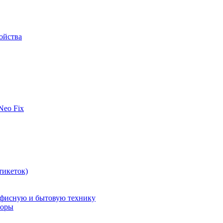
ойства
 Neo Fix
тикеток)
офисную и бытовую технику
поры