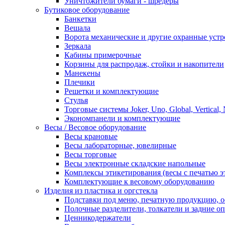
Уничтожители бумаги - шредеры
Бутиковое оборудование
Банкетки
Вешала
Ворота механические и другие охранные устр
Зеркала
Кабины примерочные
Корзины для распродаж, стойки и накопители
Манекены
Плечики
Решетки и комплектующие
Стулья
Торговые системы Joker, Uno, Global, Vertical,
Экономпанели и комплектующие
Весы / Весовое оборудование
Весы крановые
Весы лабораторные, ювелирные
Весы торговые
Весы электронные складские напольные
Комплексы этикетирования (весы с печатью э
Комплектующие к весовому оборудованию
Изделия из пластика и оргстекла
Подставки под меню, печатную продукцию, 
Полочные разделители, толкатели и задние о
Ценникодержатели