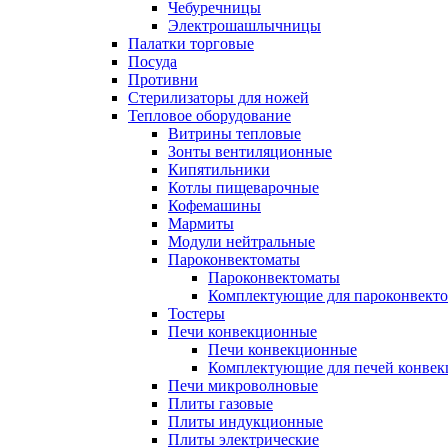
Чебуречницы
Электрошашлычницы
Палатки торговые
Посуда
Противни
Стерилизаторы для ножей
Тепловое оборудование
Витрины тепловые
Зонты вентиляционные
Кипятильники
Котлы пищеварочные
Кофемашины
Мармиты
Модули нейтральные
Пароконвектоматы
Пароконвектоматы
Комплектующие для пароконвекто
Тостеры
Печи конвекционные
Печи конвекционные
Комплектующие для печей конве
Печи микроволновые
Плиты газовые
Плиты индукционные
Плиты электрические