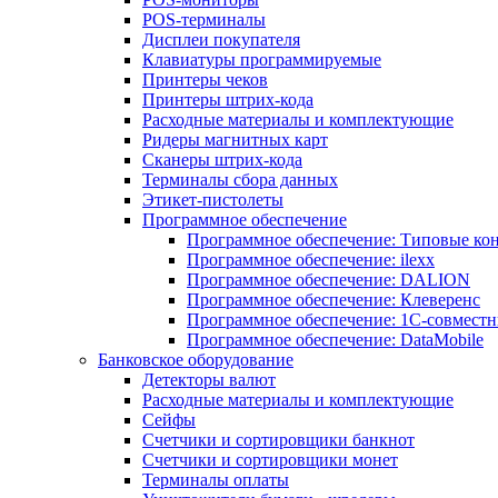
POS-терминалы
Дисплеи покупателя
Клавиатуры программируемые
Принтеры чеков
Принтеры штрих-кода
Расходные материалы и комплектующие
Ридеры магнитных карт
Сканеры штрих-кода
Терминалы сбора данных
Этикет-пистолеты
Программное обеспечение
Программное обеспечение: Типовые к
Программное обеспечение: ilexx
Программное обеспечение: DALION
Программное обеспечение: Клеверенс
Программное обеспечение: 1С-совмест
Программное обеспечение: DataMobile
Банковское оборудование
Детекторы валют
Расходные материалы и комплектующие
Сейфы
Счетчики и сортировщики банкнот
Счетчики и сортировщики монет
Терминалы оплаты