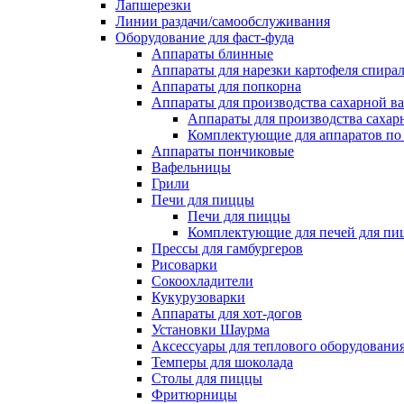
Лапшерезки
Линии раздачи/самообслуживания
Оборудование для фаст-фуда
Аппараты блинные
Аппараты для нарезки картофеля спира
Аппараты для попкорна
Аппараты для производства сахарной в
Аппараты для производства сахар
Комплектующие для аппаратов по 
Аппараты пончиковые
Вафельницы
Грили
Печи для пиццы
Печи для пиццы
Комплектующие для печей для пи
Прессы для гамбургеров
Рисоварки
Сокоохладители
Кукурузоварки
Аппараты для хот-догов
Установки Шаурма
Аксессуары для теплового оборудовани
Темперы для шоколада
Столы для пиццы
Фритюрницы