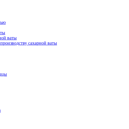
лью
аты
ной ваты
производству сахарной ваты
ццы
я