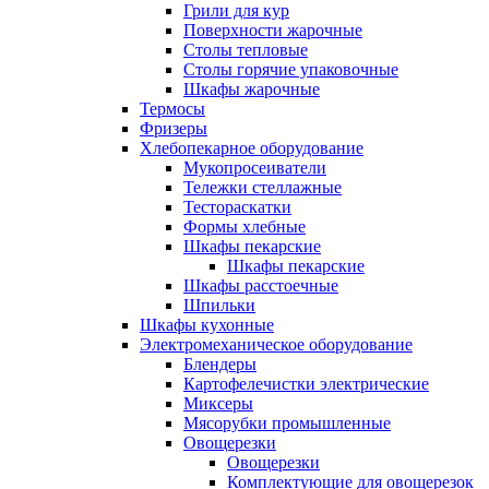
Грили для кур
Поверхности жарочные
Столы тепловые
Столы горячие упаковочные
Шкафы жарочные
Термосы
Фризеры
Хлебопекарное оборудование
Мукопросеиватели
Тележки стеллажные
Тестораскатки
Формы хлебные
Шкафы пекарские
Шкафы пекарские
Шкафы расстоечные
Шпильки
Шкафы кухонные
Электромеханическое оборудование
Блендеры
Картофелечистки электрические
Миксеры
Мясорубки промышленные
Овощерезки
Овощерезки
Комплектующие для овощерезок