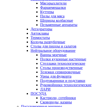
Мясорыхлители
Фаршемешалки
Куттеры
Пилы для мяса
Шприцы колбасные
Пельменные аппараты
Дегидраторы
Автоклавы
Термостаты
Колоды разрубочные
Столы для пиццы и салатов
Нейтральное оборудование
Ванны моечные
Полки кухонные настенные
Стеллажи технологические
Столы производственные
Тележки сервировочные
Урны для фудкорта
Подтоварники и подставки
Рукомойники технологические
ЛАРИ
ПОСУДА
Кастрюли, сотейники
Сковороды, казаны
Посудомоечные машины