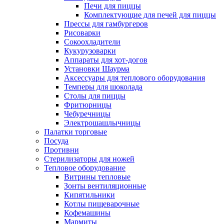
Печи для пиццы
Комплектующие для печей для пиццы
Прессы для гамбургеров
Рисоварки
Сокоохладители
Кукурузоварки
Аппараты для хот-догов
Установки Шаурма
Аксессуары для теплового оборудования
Темперы для шоколада
Столы для пиццы
Фритюрницы
Чебуречницы
Электрошашлычницы
Палатки торговые
Посуда
Противни
Стерилизаторы для ножей
Тепловое оборудование
Витрины тепловые
Зонты вентиляционные
Кипятильники
Котлы пищеварочные
Кофемашины
Мармиты