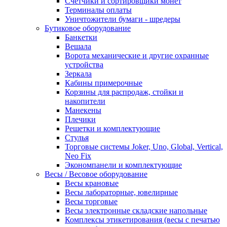
Счетчики и сортировщики монет
Терминалы оплаты
Уничтожители бумаги - шредеры
Бутиковое оборудование
Банкетки
Вешала
Ворота механические и другие охранные
устройства
Зеркала
Кабины примерочные
Корзины для распродаж, стойки и
накопители
Манекены
Плечики
Решетки и комплектующие
Стулья
Торговые системы Joker, Uno, Global, Vertical,
Neo Fix
Экономпанели и комплектующие
Весы / Весовое оборудование
Весы крановые
Весы лабораторные, ювелирные
Весы торговые
Весы электронные складские напольные
Комплексы этикетирования (весы с печатью