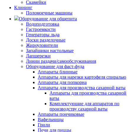
Скамейки
Клининг
Поломоечные машины
Оборудование для общепита
Водоподготовка
Гастроемкости
Генераторы льда
Доски разделочные
Жироуловители
Запайщики настольные
Лапшерезки
Линии раздачи/самообслуживания
Оборудование для фаст-фуда
Аппараты блинные
Аппараты для нарезки картофеля спиралью
Аппараты для попкорна
Аппараты для производства сахарной ваты
Аппараты для производства сахарной
ваты
Комплектующие для аппаратов по
производству сахарной ваты
Аппараты пончиковые
Вафельницы
Грили
Печи для пиццы