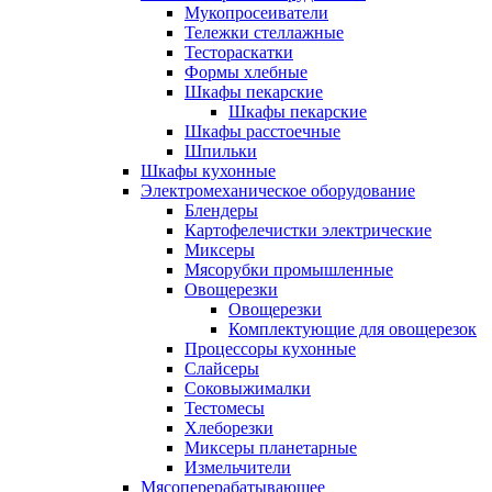
Мукопросеиватели
Тележки стеллажные
Тестораскатки
Формы хлебные
Шкафы пекарские
Шкафы пекарские
Шкафы расстоечные
Шпильки
Шкафы кухонные
Электромеханическое оборудование
Блендеры
Картофелечистки электрические
Миксеры
Мясорубки промышленные
Овощерезки
Овощерезки
Комплектующие для овощерезок
Процессоры кухонные
Слайсеры
Соковыжималки
Тестомесы
Хлеборезки
Миксеры планетарные
Измельчители
Мясоперерабатывающее