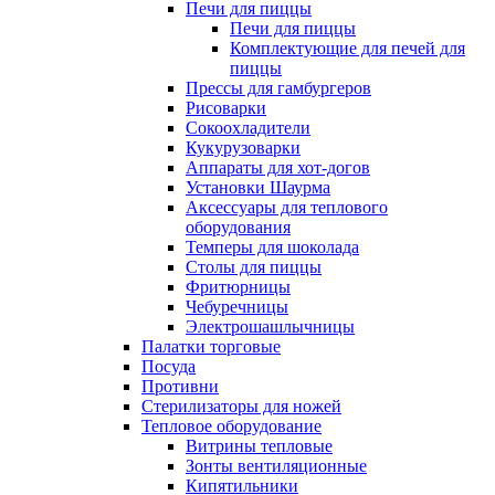
Печи для пиццы
Печи для пиццы
Комплектующие для печей для
пиццы
Прессы для гамбургеров
Рисоварки
Сокоохладители
Кукурузоварки
Аппараты для хот-догов
Установки Шаурма
Аксессуары для теплового
оборудования
Темперы для шоколада
Столы для пиццы
Фритюрницы
Чебуречницы
Электрошашлычницы
Палатки торговые
Посуда
Противни
Стерилизаторы для ножей
Тепловое оборудование
Витрины тепловые
Зонты вентиляционные
Кипятильники