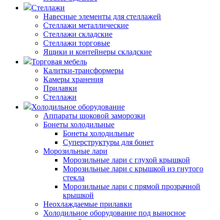
Стеллажи
Навесные элементы для стеллажей
Стеллажи металлические
Стеллажи складские
Стеллажи торговые
Ящики и контейнеры складские
Торговая мебель
Калитки-трансформеры
Камеры хранения
Прилавки
Стеллажи
Холодильное оборудование
Аппараты шоковой заморозки
Бонеты холодильные
Бонеты холодильные
Суперструктуры для бонет
Морозильные лари
Морозильные лари с глухой крышкой
Морозильные лари с крышкой из гнутого
стекла
Морозильные лари с прямой прозрачной
крышкой
Неохлаждаемые прилавки
Холодильное оборудование под выносное