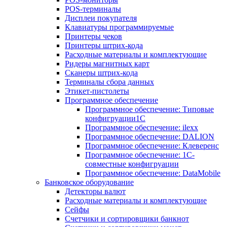
POS-терминалы
Дисплеи покупателя
Клавиатуры программируемые
Принтеры чеков
Принтеры штрих-кода
Расходные материалы и комплектующие
Ридеры магнитных карт
Сканеры штрих-кода
Терминалы сбора данных
Этикет-пистолеты
Программное обеспечение
Программное обеспечение: Типовые
конфигруации1С
Программное обеспечение: ilexx
Программное обеспечение: DALION
Программное обеспечение: Клеверенс
Программное обеспечение: 1С-
совместные конфигруации
Программное обеспечение: DataMobile
Банковское оборудование
Детекторы валют
Расходные материалы и комплектующие
Сейфы
Счетчики и сортировщики банкнот