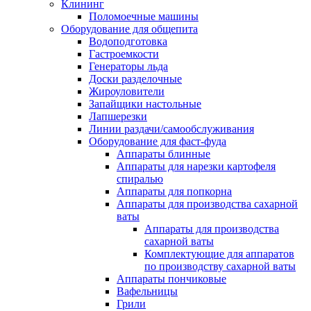
Клининг
Поломоечные машины
Оборудование для общепита
Водоподготовка
Гастроемкости
Генераторы льда
Доски разделочные
Жироуловители
Запайщики настольные
Лапшерезки
Линии раздачи/самообслуживания
Оборудование для фаст-фуда
Аппараты блинные
Аппараты для нарезки картофеля
спиралью
Аппараты для попкорна
Аппараты для производства сахарной
ваты
Аппараты для производства
сахарной ваты
Комплектующие для аппаратов
по производству сахарной ваты
Аппараты пончиковые
Вафельницы
Грили