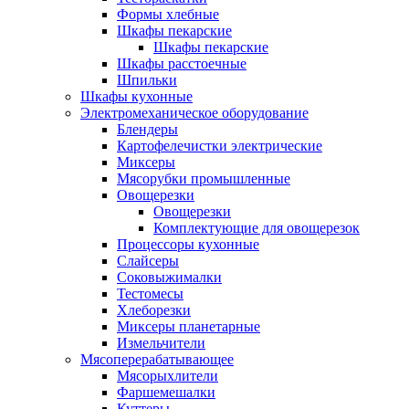
Формы хлебные
Шкафы пекарские
Шкафы пекарские
Шкафы расстоечные
Шпильки
Шкафы кухонные
Электромеханическое оборудование
Блендеры
Картофелечистки электрические
Миксеры
Мясорубки промышленные
Овощерезки
Овощерезки
Комплектующие для овощерезок
Процессоры кухонные
Слайсеры
Соковыжималки
Тестомесы
Хлеборезки
Миксеры планетарные
Измельчители
Мясоперерабатывающее
Мясорыхлители
Фаршемешалки
Куттеры