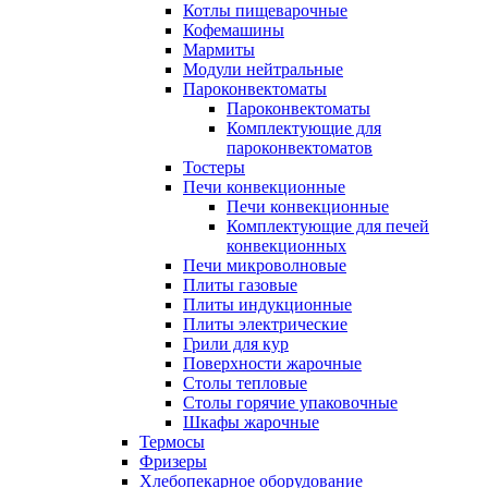
Котлы пищеварочные
Кофемашины
Мармиты
Модули нейтральные
Пароконвектоматы
Пароконвектоматы
Комплектующие для
пароконвектоматов
Тостеры
Печи конвекционные
Печи конвекционные
Комплектующие для печей
конвекционных
Печи микроволновые
Плиты газовые
Плиты индукционные
Плиты электрические
Грили для кур
Поверхности жарочные
Столы тепловые
Столы горячие упаковочные
Шкафы жарочные
Термосы
Фризеры
Хлебопекарное оборудование