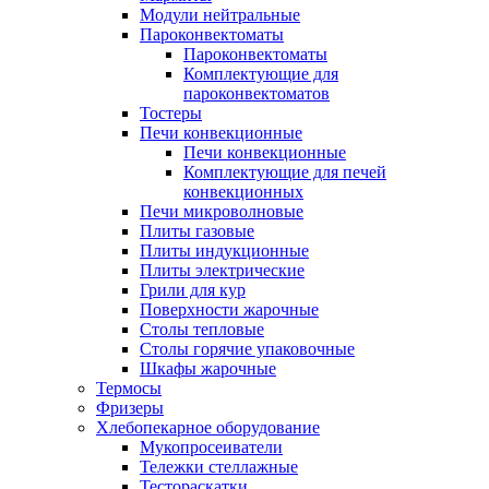
Модули нейтральные
Пароконвектоматы
Пароконвектоматы
Комплектующие для
пароконвектоматов
Тостеры
Печи конвекционные
Печи конвекционные
Комплектующие для печей
конвекционных
Печи микроволновые
Плиты газовые
Плиты индукционные
Плиты электрические
Грили для кур
Поверхности жарочные
Столы тепловые
Столы горячие упаковочные
Шкафы жарочные
Термосы
Фризеры
Хлебопекарное оборудование
Мукопросеиватели
Тележки стеллажные
Тестораскатки