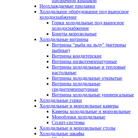
прозрачной крышкой
Неохлаждаемые прилавки
Холодильное оборудование под выносное
холодоснабжение
Горки холодильные под выносное
холодоснабжение
Бонеты морозильные
Холодильные витрины
Витрины "рыба на льду" (витрины
рыбные)
Витрины кондитерские
Витрины низкотемпературные
Витрины холодильные и тепловые
настольные
Витрины холодильные открытые
Витрины холодильные
среднетемпературные
Витрины холодильные универсальные
Холодильные горки
Холодильные и морозильные камеры
Камеры холодильные и морозильные
Моноблоки холодильные
Сплит-системы
Холодильные и морозильные столы
Холодильные шкафы