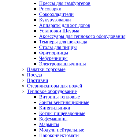
Прессы для гамбургеров
Рисоварки
Сокоохладители
Кукурузоварки
Аппараты для хот-догов
Установки Шаурма
Аксессуары для теплового оборудования
Темперы для шоколада
Столы для пиццы
Фритюрницы
Чебуречницы
Электрошашлычницы
Палатки торговые
Посуда
Противни
Стерилизаторы для ножей
Тепловое оборудование
Витрины тепловые
Зонты вентиляционные
Кипятильники
Котлы пищеварочные
Кофемашины
Мармиты
Модули нейтральные
Пароконвектоматы