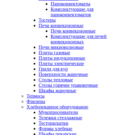
Пароконвектоматы
Комплектующие для
пароконвектоматов
Тостеры
Печи конвекционные
Печи конвекционные
Комплектующие для печей
конвекционных
Печи микроволновые
Плиты газовые
Плиты индукционные
Плиты электрические
Грили для кур
Поверхности жарочные
Столы тепловые
Столы горячие упаковочные
Шкафы жарочные
Термосы
Фризеры
Хлебопекарное оборудование
Мукопросеиватели
Тележки стеллажные
Тестораскатки
Формы хлебные
Шкафы пекарские