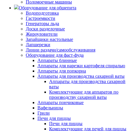
Поломоечные машины
Оборудование для общепита
Водоподготовка
Гастроемкости
Генераторы льда
Доски разделочные
Жироуловители
Запайщики настольные
Лапшерезки
Линии раздачи/самообслуживания
Оборудование для фаст-фуда
Аппараты блинные
Аппараты для нарезки картофеля спиралью
Аппараты для попкорна
Аппараты для производства сахарной ваты
Аппараты для производства сахарной
ваты
Комплектующие для аппаратов по
производству сахарной ваты
Аппараты пончиковые
Вафельницы
Грили
Печи для пиццы
Печи для пиццы
Комплектующие для печей для пиццы