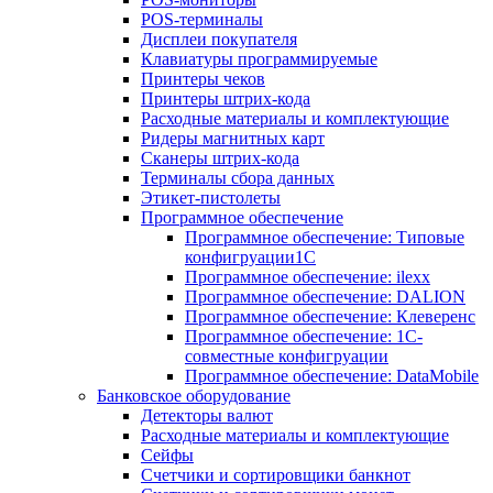
POS-терминалы
Дисплеи покупателя
Клавиатуры программируемые
Принтеры чеков
Принтеры штрих-кода
Расходные материалы и комплектующие
Ридеры магнитных карт
Сканеры штрих-кода
Терминалы сбора данных
Этикет-пистолеты
Программное обеспечение
Программное обеспечение: Типовые
конфигруации1С
Программное обеспечение: ilexx
Программное обеспечение: DALION
Программное обеспечение: Клеверенс
Программное обеспечение: 1С-
совместные конфигруации
Программное обеспечение: DataMobile
Банковское оборудование
Детекторы валют
Расходные материалы и комплектующие
Сейфы
Счетчики и сортировщики банкнот