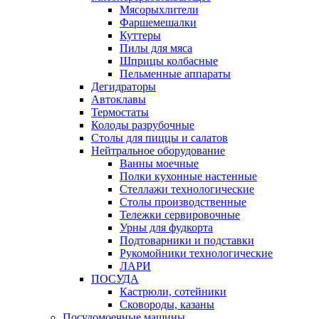
Мясорыхлители
Фаршемешалки
Куттеры
Пилы для мяса
Шприцы колбасные
Пельменные аппараты
Дегидраторы
Автоклавы
Термостаты
Колоды разрубочные
Столы для пиццы и салатов
Нейтральное оборудование
Ванны моечные
Полки кухонные настенные
Стеллажи технологические
Столы производственные
Тележки сервировочные
Урны для фудкорта
Подтоварники и подставки
Рукомойники технологические
ЛАРИ
ПОСУДА
Кастрюли, сотейники
Сковороды, казаны
Посудомоечные машины