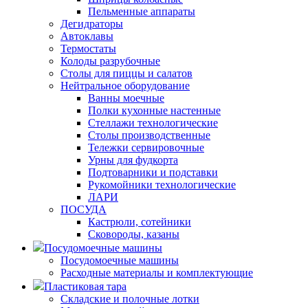
Пельменные аппараты
Дегидраторы
Автоклавы
Термостаты
Колоды разрубочные
Столы для пиццы и салатов
Нейтральное оборудование
Ванны моечные
Полки кухонные настенные
Стеллажи технологические
Столы производственные
Тележки сервировочные
Урны для фудкорта
Подтоварники и подставки
Рукомойники технологические
ЛАРИ
ПОСУДА
Кастрюли, сотейники
Сковороды, казаны
Посудомоечные машины
Посудомоечные машины
Расходные материалы и комплектующие
Пластиковая тара
Складские и полочные лотки