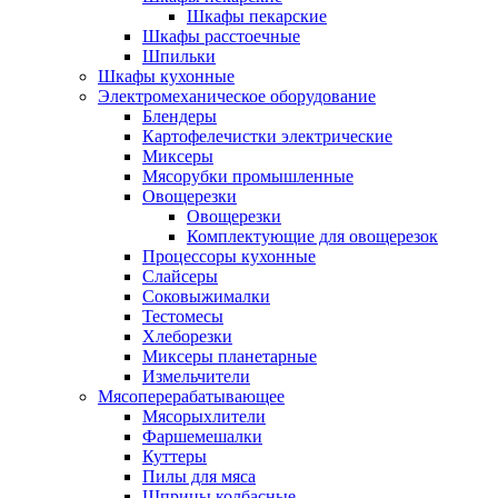
Шкафы пекарские
Шкафы расстоечные
Шпильки
Шкафы кухонные
Электромеханическое оборудование
Блендеры
Картофелечистки электрические
Миксеры
Мясорубки промышленные
Овощерезки
Овощерезки
Комплектующие для овощерезок
Процессоры кухонные
Слайсеры
Соковыжималки
Тестомесы
Хлеборезки
Миксеры планетарные
Измельчители
Мясоперерабатывающее
Мясорыхлители
Фаршемешалки
Куттеры
Пилы для мяса
Шприцы колбасные