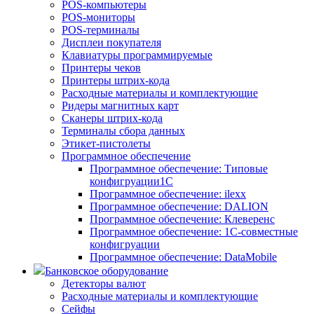
POS-компьютеры
POS-мониторы
POS-терминалы
Дисплеи покупателя
Клавиатуры программируемые
Принтеры чеков
Принтеры штрих-кода
Расходные материалы и комплектующие
Ридеры магнитных карт
Сканеры штрих-кода
Терминалы сбора данных
Этикет-пистолеты
Программное обеспечение
Программное обеспечение: Типовые
конфигруации1С
Программное обеспечение: ilexx
Программное обеспечение: DALION
Программное обеспечение: Клеверенс
Программное обеспечение: 1С-совместные
конфигруации
Программное обеспечение: DataMobile
Банковское оборудование
Детекторы валют
Расходные материалы и комплектующие
Сейфы