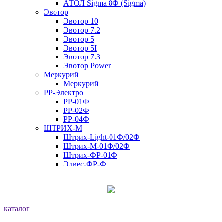
АТОЛ Sigma 8Ф (Sigma)
Эвотор
Эвотор 10
Эвотор 7.2
Эвотор 5
Эвотор 5I
Эвотор 7.3
Эвотор Power
Меркурий
Меркурий
РР-Электро
РР-01Ф
РР-02Ф
РР-04Ф
ШТРИХ-М
Штрих-Light-01Ф/02Ф
Штрих-М-01Ф/02Ф
Штрих-ФР-01Ф
Элвес-ФР-Ф
каталог