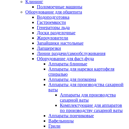
Клининг
Поломоечные машины
Оборудование для общепита
Водоподготовка
Гастроемкости
Генераторы льда
Доски разделочные
Жироуловители
Запайщики настольные
Лапшерезки
Линии раздачи/самообслуживания
Оборудование для фаст-фуда
Аппараты блинные
Аппараты для нарезки картофеля
спиралью
Аппараты для попкорна
Аппараты для производства сахарной
ваты
Аппараты для производства
сахарной ваты
Комплектующие для аппаратов
по производству сахарной ваты
Аппараты пончиковые
Вафельницы
Грили