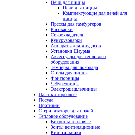
Печи для пиццы
Печи для пиццы
Комплектующие для печей для
пиццы
Прессы для гамбургеров
Рисоварки
Сокоохладители
Кукурузоварки
Аппараты для хот-догов
Установки Шаурма
Аксессуары для теплового
оборудования
Темперы для шоколада
Столы для пиццы
Фритюрницы
Чебуречницы
Электрошашлычницы
Палатки торговые
Посуда
Противни
Стерилизаторы для ножей
Тепловое оборудование
Витрины тепловые
Зонты вентиляционные
Кипятильники