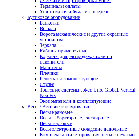
Счетчики и сортировщики монет
Терминалы оплаты
Уничтожители бумаги - шредеры
Бутиковое оборудование
Банкетки
Вешала
Ворота механические и другие охранные
устройства
Зеркала
Кабины примерочные
Корзины для распродаж, стойки и
накопители
Манекены
Плечики
Решетки и комплектующие
Стулья
Торговые системы Joker, Uno, Global, Vertical,
Neo Fix
Экономпанели и комплектующие
Весы / Весовое оборудование
Весы крановые
Весы лабораторные, ювелирные
Весы торговые
Весы электронные складские напольные
Комплексы этикетирования (весы с печатью