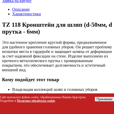
Заявка на кредит
Описание
Характеристики
TZ 118 Кронштейн для шляп (d-50мм, d
прутка - 6мм)
Это настенное крепление круглой формы, предназначенное
для удобного хранения головных уборов. Он решает проблему
нехватки места в гардеробе и защищает шляпы от деформации
за счет надежной фиксации на стене. Изделие выполнено из
прочного металлического прутка с хромированным
покрытием, что обеспечивает долговечность и эстетичный
внешний вид.
Кому подойдет этот товар
Владельцам коллекций шляп и головных уборов
Салонам одежды и бутикам для организации витрин
Сайт использует файлы cookie, обрабатываемые Вашим браузером.
Кафе и ресторанам с классическим интерьером для
Принимаю
Подробнее в
Политике обработки cookie
.
хранения фартуков или аксессуаров персонала
Дизайнерам интерьеров, использующим элементы
ретро-стиля в оформлении пространств