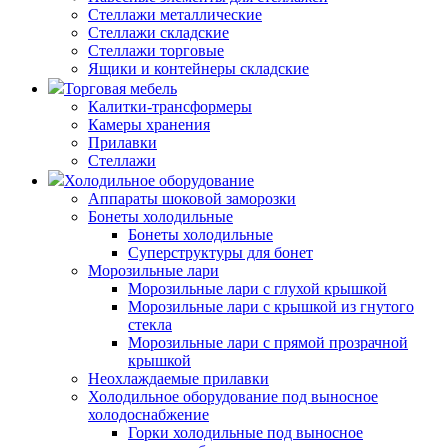
Стеллажи металлические
Стеллажи складские
Стеллажи торговые
Ящики и контейнеры складские
Торговая мебель
Калитки-трансформеры
Камеры хранения
Прилавки
Стеллажи
Холодильное оборудование
Аппараты шоковой заморозки
Бонеты холодильные
Бонеты холодильные
Суперструктуры для бонет
Морозильные лари
Морозильные лари с глухой крышкой
Морозильные лари с крышкой из гнутого
стекла
Морозильные лари с прямой прозрачной
крышкой
Неохлаждаемые прилавки
Холодильное оборудование под выносное
холодоснабжение
Горки холодильные под выносное