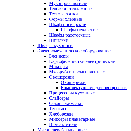
Мукопросеиватели
Тележки стеллажные
Тестораскатки
Формы хлебные
Шкафы пекарские
Шкафы пекарские
Шкафы расстоечные
Шпильки
Шкафы кухонные
Электромеханическое оборудование
Блендеры
Картофелечистки электрические
Миксеры
Мясорубки промышленные
Овощерезки
Овощерезки
Комплектующие для овощерезок
Процессоры кухонные
Слайсеры
Соковыжималки
Тестомесы
Хлеборезки
Миксеры планетарные
Измельчители
Мясоперерабатывающее