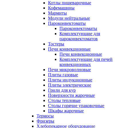
Котлы пищеварочные
Кофемашины
Мармиты
Модули нейтральные
Пароконвектоматы
Пароконвектоматы
Комплектующие для
пароконвектоматов
Тостеры
Печи конвекционные
Печи конвекционные
Комплектующие для печей
конвекционных
Печи микроволновые
Плиты газовые
Плиты индукционные
Плиты электрические
Грили для кур
Поверхности жарочные
Столы тепловые
Столы горячие упаковочные
Шкафы жарочные
Термосы
Фризеры
Хлебопекарное оборудование