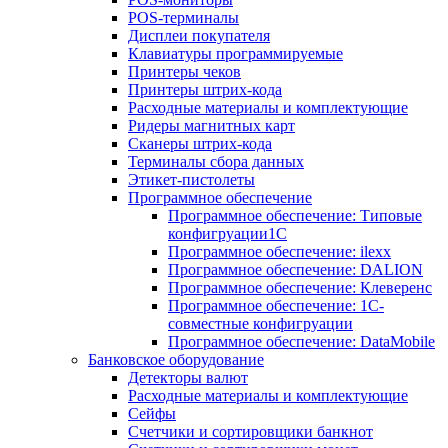
POS-терминалы
Дисплеи покупателя
Клавиатуры программируемые
Принтеры чеков
Принтеры штрих-кода
Расходные материалы и комплектующие
Ридеры магнитных карт
Сканеры штрих-кода
Терминалы сбора данных
Этикет-пистолеты
Программное обеспечение
Программное обеспечение: Типовые
конфигруации1С
Программное обеспечение: ilexx
Программное обеспечение: DALION
Программное обеспечение: Клеверенс
Программное обеспечение: 1С-
совместные конфигруации
Программное обеспечение: DataMobile
Банковское оборудование
Детекторы валют
Расходные материалы и комплектующие
Сейфы
Счетчики и сортировщики банкнот