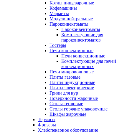
Котлы пищеварочные
Кофемашины
Мармиты
Модули нейтральные
Пароконвектоматы
Пароконвектоматы
Комплектующие для
пароконвектоматов
Тостеры
Печи конвекционные
Печи конвекционные
Комплектующие для печей
конвекционных
Печи микроволновые
Плиты газовые
Плиты индукционные
Плиты электрические
Грили для кур
Поверхности жарочные
Столы тепловые
Столы горячие упаковочные
Шкафы жарочные
Термосы
Фризеры
Хлебопекарное оборудование