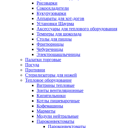
Рисоварки
Сокоохладители
Кукурузоварки
Аппараты для хот-догов
Установки Шаурма
Аксессуары для теплового оборудования
Темперы для шоколада
Столы для пиццы
Фритюрницы
Чебуречницы
Электрошашлычницы
Палатки торговые
Посуда
Противни
Стерилизаторы для ножей
Тепловое оборудование
Витрины тепловые
Зонты вентиляционные
Кипятильники
Котлы пищеварочные
Кофемашины
Мармиты
Модули нейтральные
Пароконвектоматы
Пароконвектоматы