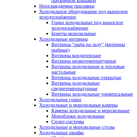
прозрачной крышкой
Неохлаждаемые прилавки
Холодильное оборудование под выносное
холодоснабжение
Горки холодильные под выносное
холодоснабжение
Бонеты морозильные
Холодильные витрины
Витрины "рыба на льду" (витрины
рыбные)
Витрины кондитерские
Витрины низкотемпературные
Витрины холодильные и тепловые
настольные
Витрины холодильные открытые
Витрины холодильные
среднетемпературные
Витрины холодильные универсальные
Холодильные горки
Холодильные и морозильные камеры
Камеры холодильные и морозильные
Моноблоки холодильные
Сплит-системы
Холодильные и морозильные столы
Холодильные шкафы