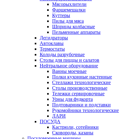
Мясорыхлители
Фаршемешалки
Куттеры
Пилы для мяса
Шприцы колбасные
Пельменные аппараты
Дегидраторы
Автоклавы
Термостаты
Колоды разрубочные
Столы для пиццы и салатов
Нейтральное оборудование
Ванны моечные
Полки кухонные настенные
Стеллажи технологические
Столы производственные
Тележки сервировочные
Урны для фудкорта
Подтоварники и подставки
Рукомойники технологические
ЛАРИ
ПОСУДА
Кастрюли, сотейники
Сковороды, казаны
Посудомоечные машины