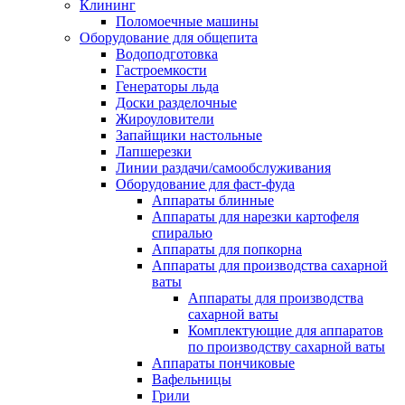
Клининг
Поломоечные машины
Оборудование для общепита
Водоподготовка
Гастроемкости
Генераторы льда
Доски разделочные
Жироуловители
Запайщики настольные
Лапшерезки
Линии раздачи/самообслуживания
Оборудование для фаст-фуда
Аппараты блинные
Аппараты для нарезки картофеля
спиралью
Аппараты для попкорна
Аппараты для производства сахарной
ваты
Аппараты для производства
сахарной ваты
Комплектующие для аппаратов
по производству сахарной ваты
Аппараты пончиковые
Вафельницы
Грили