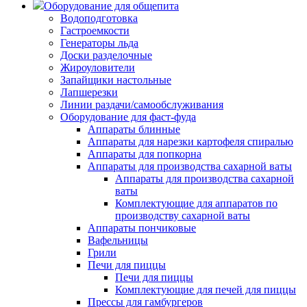
Оборудование для общепита
Водоподготовка
Гастроемкости
Генераторы льда
Доски разделочные
Жироуловители
Запайщики настольные
Лапшерезки
Линии раздачи/самообслуживания
Оборудование для фаст-фуда
Аппараты блинные
Аппараты для нарезки картофеля спиралью
Аппараты для попкорна
Аппараты для производства сахарной ваты
Аппараты для производства сахарной
ваты
Комплектующие для аппаратов по
производству сахарной ваты
Аппараты пончиковые
Вафельницы
Грили
Печи для пиццы
Печи для пиццы
Комплектующие для печей для пиццы
Прессы для гамбургеров