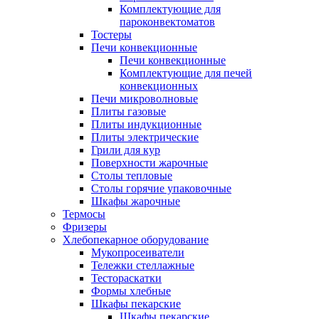
Комплектующие для
пароконвектоматов
Тостеры
Печи конвекционные
Печи конвекционные
Комплектующие для печей
конвекционных
Печи микроволновые
Плиты газовые
Плиты индукционные
Плиты электрические
Грили для кур
Поверхности жарочные
Столы тепловые
Столы горячие упаковочные
Шкафы жарочные
Термосы
Фризеры
Хлебопекарное оборудование
Мукопросеиватели
Тележки стеллажные
Тестораскатки
Формы хлебные
Шкафы пекарские
Шкафы пекарские