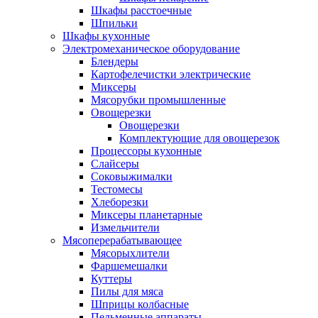
Шкафы расстоечные
Шпильки
Шкафы кухонные
Электромеханическое оборудование
Блендеры
Картофелечистки электрические
Миксеры
Мясорубки промышленные
Овощерезки
Овощерезки
Комплектующие для овощерезок
Процессоры кухонные
Слайсеры
Соковыжималки
Тестомесы
Хлеборезки
Миксеры планетарные
Измельчители
Мясоперерабатывающее
Мясорыхлители
Фаршемешалки
Куттеры
Пилы для мяса
Шприцы колбасные
Пельменные аппараты