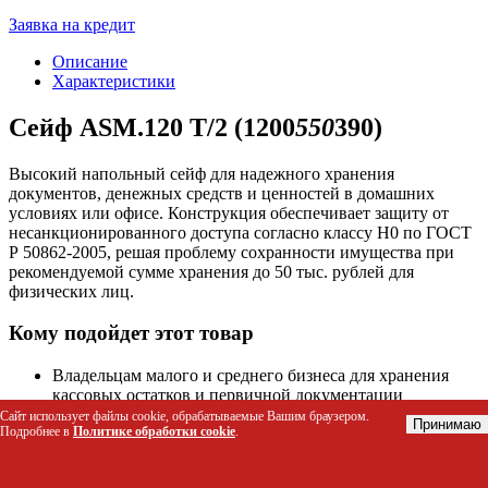
Заявка на кредит
Описание
Характеристики
Сейф ASM.120 Т/2 (1200
550
390)
Высокий напольный сейф для надежного хранения
документов, денежных средств и ценностей в домашних
условиях или офисе. Конструкция обеспечивает защиту от
несанкционированного доступа согласно классу Н0 по ГОСТ
Р 50862-2005, решая проблему сохранности имущества при
рекомендуемой сумме хранения до 50 тыс. рублей для
физических лиц.
Кому подойдет этот товар
Владельцам малого и среднего бизнеса для хранения
кассовых остатков и первичной документации
Жителям частных домов и квартир, нуждающимся в
Сайт использует файлы cookie, обрабатываемые Вашим браузером.
Принимаю
Подробнее в
Политике обработки cookie
.
надежном хранилище для паспортов, свидетельств и
ювелирных изделий
Бухгалтериям и архивным отделам для компактного