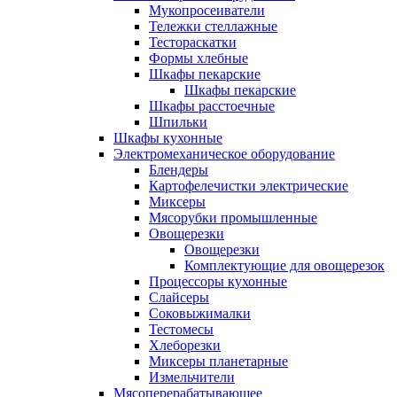
Мукопросеиватели
Тележки стеллажные
Тестораскатки
Формы хлебные
Шкафы пекарские
Шкафы пекарские
Шкафы расстоечные
Шпильки
Шкафы кухонные
Электромеханическое оборудование
Блендеры
Картофелечистки электрические
Миксеры
Мясорубки промышленные
Овощерезки
Овощерезки
Комплектующие для овощерезок
Процессоры кухонные
Слайсеры
Соковыжималки
Тестомесы
Хлеборезки
Миксеры планетарные
Измельчители
Мясоперерабатывающее