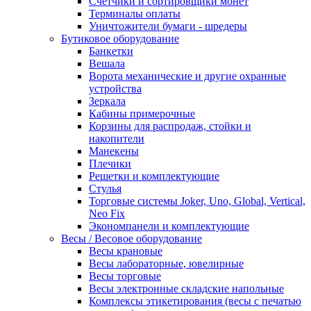
Счетчики и сортировщики монет
Терминалы оплаты
Уничтожители бумаги - шредеры
Бутиковое оборудование
Банкетки
Вешала
Ворота механические и другие охранные
устройства
Зеркала
Кабины примерочные
Корзины для распродаж, стойки и
накопители
Манекены
Плечики
Решетки и комплектующие
Стулья
Торговые системы Joker, Uno, Global, Vertical,
Neo Fix
Экономпанели и комплектующие
Весы / Весовое оборудование
Весы крановые
Весы лабораторные, ювелирные
Весы торговые
Весы электронные складские напольные
Комплексы этикетирования (весы с печатью