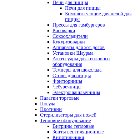
Печи для пиццы
Печи для пиццы
Комплектующие для печей для
пиццы
Прессы для гамбургеров
Рисоварки
Сокоохладители
Кукурузоварки
Аппараты для хот-догов
Установки Шаурма
Аксессуары для теплового
оборудования
Темперы для шоколада
Столы для пиццы
Фритюрницы
Чебуречницы
Электрошашлычницы
Палатки торговые
Посуда
Противни
Стерилизаторы для ножей
Тепловое оборудование
Витрины тепловые
Зонты вентиляционные
Кипятильники