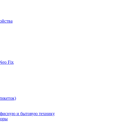
ойства
 Neo Fix
тикеток)
офисную и бытовую технику
поры