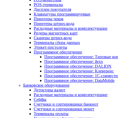
POS-терминалы
Дисплеи покупателя
Клавиатуры программируемые
Принтеры чеков
Принтеры штрих-кода
Расходные материалы и комплектующие
Ридеры магнитных карт
Сканеры штрих-кода
Терминалы сбора данных
Этикет-пистолеты
Программное обеспечение
Программное обеспечение: Типовые к
Программное обеспечение: ilexx
Программное обеспечение: DALION
Программное обеспечение: Клеверенс
Программное обеспечение: 1С-совмест
Программное обеспечение: DataMobile
Банковское оборудование
Детекторы валют
Расходные материалы и комплектующие
Сейфы
Счетчики и сортировщики банкнот
Счетчики и сортировщики монет
Терминалы оплаты