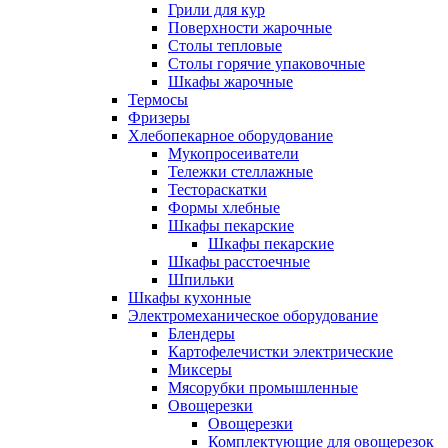
Грили для кур
Поверхности жарочные
Столы тепловые
Столы горячие упаковочные
Шкафы жарочные
Термосы
Фризеры
Хлебопекарное оборудование
Мукопросеиватели
Тележки стеллажные
Тестораскатки
Формы хлебные
Шкафы пекарские
Шкафы пекарские
Шкафы расстоечные
Шпильки
Шкафы кухонные
Электромеханическое оборудование
Блендеры
Картофелечистки электрические
Миксеры
Мясорубки промышленные
Овощерезки
Овощерезки
Комплектующие для овощерезок