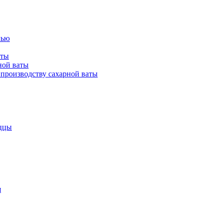
лью
аты
ной ваты
производству сахарной ваты
ццы
я