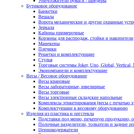
Уничтожители бумаги - шредеры
Бутиковое оборудование
Банкетки
Вешала
Ворота механические и другие охранные устр
Зеркала
Кабины примерочные
Корзины для распродаж, стойки и накопители
Манекены
Плечики
Решетки и комплектующие
Стулья
Торговые системы Joker, Uno, Global, Vertical,
Экономпанели и комплектующие
Весы / Весовое оборудование
Весы крановые
Весы лабораторные, ювелирные
Весы торговые
Весы электронные складские напольные
Комплексы этикетирования (весы с печатью э
Комплектующие к весовому оборудованию
Изделия из пластика и оргстекла
Подставки под меню, печатную продукцию, 
Полочные разделители, толкатели и задние о
Ценникодержатели