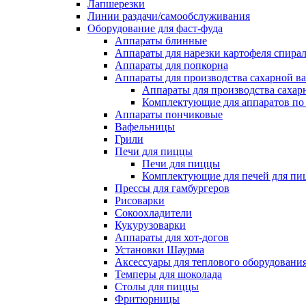
Лапшерезки
Линии раздачи/самообслуживания
Оборудование для фаст-фуда
Аппараты блинные
Аппараты для нарезки картофеля спира
Аппараты для попкорна
Аппараты для производства сахарной в
Аппараты для производства сахар
Комплектующие для аппаратов по 
Аппараты пончиковые
Вафельницы
Грили
Печи для пиццы
Печи для пиццы
Комплектующие для печей для пи
Прессы для гамбургеров
Рисоварки
Сокоохладители
Кукурузоварки
Аппараты для хот-догов
Установки Шаурма
Аксессуары для теплового оборудовани
Темперы для шоколада
Столы для пиццы
Фритюрницы