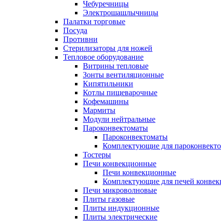
Чебуречницы
Электрошашлычницы
Палатки торговые
Посуда
Противни
Стерилизаторы для ножей
Тепловое оборудование
Витрины тепловые
Зонты вентиляционные
Кипятильники
Котлы пищеварочные
Кофемашины
Мармиты
Модули нейтральные
Пароконвектоматы
Пароконвектоматы
Комплектующие для пароконвекто
Тостеры
Печи конвекционные
Печи конвекционные
Комплектующие для печей конве
Печи микроволновые
Плиты газовые
Плиты индукционные
Плиты электрические