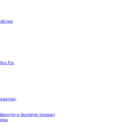
ойства
 Neo Fix
тикеток)
офисную и бытовую технику
поры