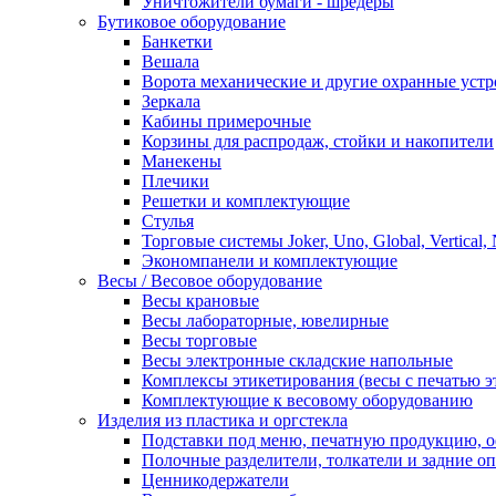
Уничтожители бумаги - шредеры
Бутиковое оборудование
Банкетки
Вешала
Ворота механические и другие охранные устр
Зеркала
Кабины примерочные
Корзины для распродаж, стойки и накопители
Манекены
Плечики
Решетки и комплектующие
Стулья
Торговые системы Joker, Uno, Global, Vertical,
Экономпанели и комплектующие
Весы / Весовое оборудование
Весы крановые
Весы лабораторные, ювелирные
Весы торговые
Весы электронные складские напольные
Комплексы этикетирования (весы с печатью э
Комплектующие к весовому оборудованию
Изделия из пластика и оргстекла
Подставки под меню, печатную продукцию, 
Полочные разделители, толкатели и задние о
Ценникодержатели