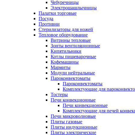
Чебуречницы
Электрошашлычницы
Палатки торговые
Посуда
Противни
Стерилизаторы для ножей
Тепловое оборудование
Витрины тепловые
Зонты вентиляционные
Кипятильники
Котлы пищеварочные
Кофемашины
Мармиты
Модули нейтральные
Пароконвектоматы
Пароконвектоматы
Комплектующие для пароконвекто
Тостеры
Печи конвекционные
Печи конвекционные
Комплектующие для печей конве
Печи микроволновые
Плиты газовые
Плиты индукционные
Плиты электрические