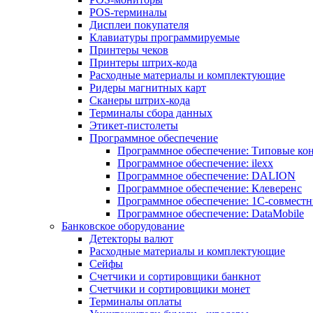
POS-терминалы
Дисплеи покупателя
Клавиатуры программируемые
Принтеры чеков
Принтеры штрих-кода
Расходные материалы и комплектующие
Ридеры магнитных карт
Сканеры штрих-кода
Терминалы сбора данных
Этикет-пистолеты
Программное обеспечение
Программное обеспечение: Типовые к
Программное обеспечение: ilexx
Программное обеспечение: DALION
Программное обеспечение: Клеверенс
Программное обеспечение: 1С-совмест
Программное обеспечение: DataMobile
Банковское оборудование
Детекторы валют
Расходные материалы и комплектующие
Сейфы
Счетчики и сортировщики банкнот
Счетчики и сортировщики монет
Терминалы оплаты