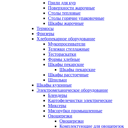
Грили для кур
Поверхности жарочные
Столы тепловые
Столы горячие упаковочные
Шкафы жарочные
Термосы
Фризеры
Хлебопекарное оборудование
Мукопросеиватели
Тележки стеллажные
Тестораскатки
Формы хлебные
Шкафы пекарские
Шкафы пекарские
Шкафы расстоечные
Шпильки
Шкафы кухонные
Электромеханическое оборудование
Блендеры
Картофелечистки электрические
Миксеры
Мясорубки промышленные
Овощерезки
Овощерезки
Комплектующие для овощерезок