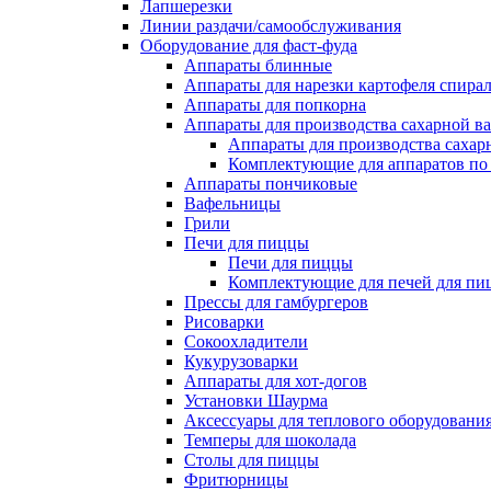
Лапшерезки
Линии раздачи/самообслуживания
Оборудование для фаст-фуда
Аппараты блинные
Аппараты для нарезки картофеля спира
Аппараты для попкорна
Аппараты для производства сахарной в
Аппараты для производства сахар
Комплектующие для аппаратов по 
Аппараты пончиковые
Вафельницы
Грили
Печи для пиццы
Печи для пиццы
Комплектующие для печей для пи
Прессы для гамбургеров
Рисоварки
Сокоохладители
Кукурузоварки
Аппараты для хот-догов
Установки Шаурма
Аксессуары для теплового оборудовани
Темперы для шоколада
Столы для пиццы
Фритюрницы