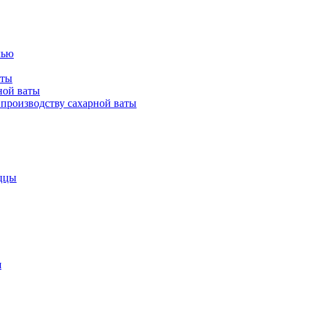
лью
аты
ной ваты
производству сахарной ваты
ццы
я