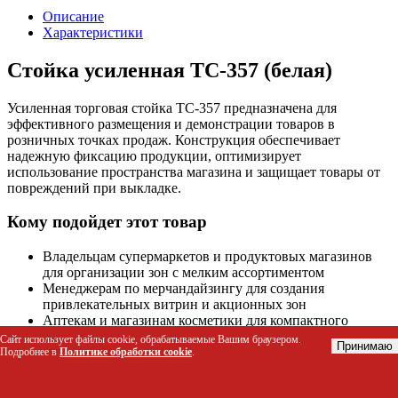
Описание
Характеристики
Стойка усиленная ТС-357 (белая)
Усиленная торговая стойка ТС-357 предназначена для
эффективного размещения и демонстрации товаров в
розничных точках продаж. Конструкция обеспечивает
надежную фиксацию продукции, оптимизирует
использование пространства магазина и защищает товары от
повреждений при выкладке.
Кому подойдет этот товар
Владельцам супермаркетов и продуктовых магазинов
для организации зон с мелким ассортиментом
Менеджерам по мерчандайзингу для создания
привлекательных витрин и акционных зон
Аптекам и магазинам косметики для компактного
хранения небольших упаковок
Сайт использует файлы cookie, обрабатываемые Вашим браузером.
Принимаю
Сетям самообслуживания и мини-маркетам с
Подробнее в
Политике обработки cookie
.
ограниченной площадью торгового зала