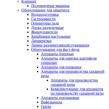
Клининг
Поломоечные машины
Оборудование для общепита
Водоподготовка
Гастроемкости
Генераторы льда
Доски разделочные
Жироуловители
Запайщики настольные
Лапшерезки
Линии раздачи/самообслуживания
Оборудование для фаст-фуда
Аппараты блинные
Аппараты для нарезки картофеля
спиралью
Аппараты для попкорна
Аппараты для производства сахарной
ваты
Аппараты для производства
сахарной ваты
Комплектующие для аппаратов
по производству сахарной ваты
Аппараты пончиковые
Вафельницы
Грили