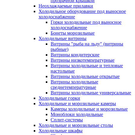
прозрачной крышкой
Неохлаждаемые прилавки
Холодильное оборудование под выносное
холодоснабжение
Горки холодильные под выносное
холодоснабжение
Бонеты морозильные
Холодильные витрины
Витрины "рыба на льду" (витрины
рыбные)
Витрины кондитерские
Витрины низкотемпературные
Витрины холодильные и тепловые
настольные
Витрины холодильные открытые
Витрины холодильные
среднетемпературные
Витрины холодильные универсальные
Холодильные горки
Холодильные и морозильные камеры
Камеры холодильные и морозильные
Моноблоки холодильные
Сплит-системы
Холодильные и морозильные столы
Холодильные шкафы