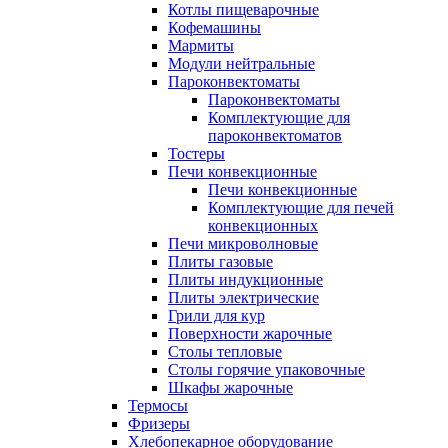
Котлы пищеварочные
Кофемашины
Мармиты
Модули нейтральные
Пароконвектоматы
Пароконвектоматы
Комплектующие для
пароконвектоматов
Тостеры
Печи конвекционные
Печи конвекционные
Комплектующие для печей
конвекционных
Печи микроволновые
Плиты газовые
Плиты индукционные
Плиты электрические
Грили для кур
Поверхности жарочные
Столы тепловые
Столы горячие упаковочные
Шкафы жарочные
Термосы
Фризеры
Хлебопекарное оборудование