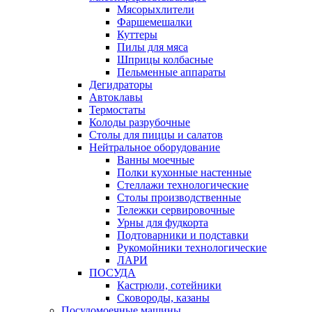
Мясорыхлители
Фаршемешалки
Куттеры
Пилы для мяса
Шприцы колбасные
Пельменные аппараты
Дегидраторы
Автоклавы
Термостаты
Колоды разрубочные
Столы для пиццы и салатов
Нейтральное оборудование
Ванны моечные
Полки кухонные настенные
Стеллажи технологические
Столы производственные
Тележки сервировочные
Урны для фудкорта
Подтоварники и подставки
Рукомойники технологические
ЛАРИ
ПОСУДА
Кастрюли, сотейники
Сковороды, казаны
Посудомоечные машины