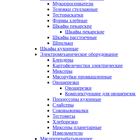
Мукопросеиватели
Тележки стеллажные
Тестораскатки
Формы хлебные
Шкафы пекарские
Шкафы пекарские
Шкафы расстоечные
Шпильки
Шкафы кухонные
Электромеханическое оборудование
Блендеры
Картофелечистки электрические
Миксеры
Мясорубки промышленные
Овощерезки
Овощерезки
Комплектующие для овощерезок
Процессоры кухонные
Слайсеры
Соковыжималки
Тестомесы
Хлеборезки
Миксеры планетарные
Измельчители
Мясоперерабатывающее