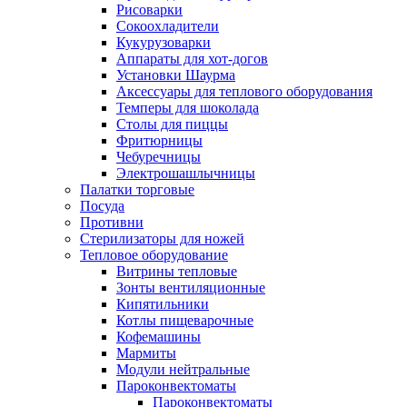
Рисоварки
Сокоохладители
Кукурузоварки
Аппараты для хот-догов
Установки Шаурма
Аксессуары для теплового оборудования
Темперы для шоколада
Столы для пиццы
Фритюрницы
Чебуречницы
Электрошашлычницы
Палатки торговые
Посуда
Противни
Стерилизаторы для ножей
Тепловое оборудование
Витрины тепловые
Зонты вентиляционные
Кипятильники
Котлы пищеварочные
Кофемашины
Мармиты
Модули нейтральные
Пароконвектоматы
Пароконвектоматы