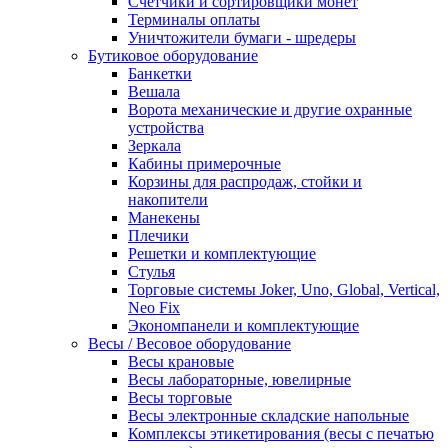
Счетчики и сортировщики монет
Терминалы оплаты
Уничтожители бумаги - шредеры
Бутиковое оборудование
Банкетки
Вешала
Ворота механические и другие охранные
устройства
Зеркала
Кабины примерочные
Корзины для распродаж, стойки и
накопители
Манекены
Плечики
Решетки и комплектующие
Стулья
Торговые системы Joker, Uno, Global, Vertical,
Neo Fix
Экономпанели и комплектующие
Весы / Весовое оборудование
Весы крановые
Весы лабораторные, ювелирные
Весы торговые
Весы электронные складские напольные
Комплексы этикетирования (весы с печатью