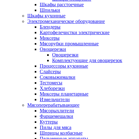
Шкафы расстоечные
Шпильки
Шкафы кухонные
Электромеханическое оборудование
Блендеры
Картофелечистки электрические
Миксеры
Мясорубки промышленные
Овощерезки
Овощерезки
Комплектующие для овощерезок
Процессоры кухонные
Слайсеры
Соковыжималки
Тестомесы
Хлеборезки
Миксеры планетарные
Измельчители
Мясоперерабатывающее
Мясорыхлители
Фаршемешалки
Куттеры
Пилы для мяса
Шприцы колбасные
Пельменные аппараты