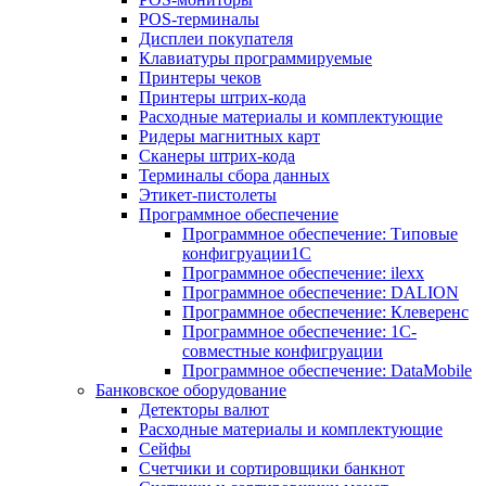
POS-терминалы
Дисплеи покупателя
Клавиатуры программируемые
Принтеры чеков
Принтеры штрих-кода
Расходные материалы и комплектующие
Ридеры магнитных карт
Сканеры штрих-кода
Терминалы сбора данных
Этикет-пистолеты
Программное обеспечение
Программное обеспечение: Типовые
конфигруации1С
Программное обеспечение: ilexx
Программное обеспечение: DALION
Программное обеспечение: Клеверенс
Программное обеспечение: 1С-
совместные конфигруации
Программное обеспечение: DataMobile
Банковское оборудование
Детекторы валют
Расходные материалы и комплектующие
Сейфы
Счетчики и сортировщики банкнот