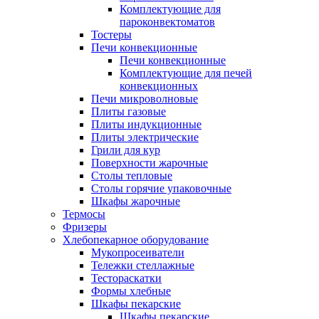
Комплектующие для
пароконвектоматов
Тостеры
Печи конвекционные
Печи конвекционные
Комплектующие для печей
конвекционных
Печи микроволновые
Плиты газовые
Плиты индукционные
Плиты электрические
Грили для кур
Поверхности жарочные
Столы тепловые
Столы горячие упаковочные
Шкафы жарочные
Термосы
Фризеры
Хлебопекарное оборудование
Мукопросеиватели
Тележки стеллажные
Тестораскатки
Формы хлебные
Шкафы пекарские
Шкафы пекарские