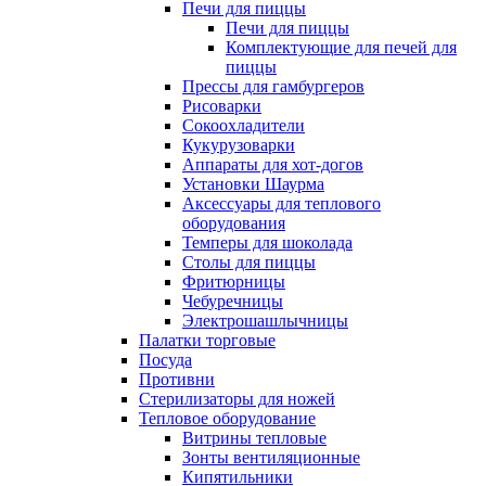
Печи для пиццы
Печи для пиццы
Комплектующие для печей для
пиццы
Прессы для гамбургеров
Рисоварки
Сокоохладители
Кукурузоварки
Аппараты для хот-догов
Установки Шаурма
Аксессуары для теплового
оборудования
Темперы для шоколада
Столы для пиццы
Фритюрницы
Чебуречницы
Электрошашлычницы
Палатки торговые
Посуда
Противни
Стерилизаторы для ножей
Тепловое оборудование
Витрины тепловые
Зонты вентиляционные
Кипятильники