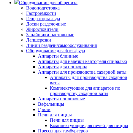
Оборудование для общепита
Водоподготовка
Гастроемкости
Генераторы льда
Доски разделочные
Жироуловители
Запайщики настольные
Лапшерезки
Линии раздачи/самообслуживания
Оборудование для фаст-фуда
Аппараты блинные
Аппараты для нарезки картофеля спиралью
Аппараты для попкорна
Аппараты для производства сахарной ваты
Аппараты для производства сахарной
ваты
Комплектующие для аппаратов по
производству сахарной ваты
Аппараты пончиковые
Вафельницы
Грили
Печи для пиццы
Печи для пиццы
Комплектующие для печей для пиццы
Прессы для гамбургеров