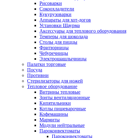
Рисоварки
Сокоохладители
Кукурузоварки
Аппараты для хот-догов
Установки Шаурма
Аксессуары для теплового оборудования
Темперы для шоколада
Столы для пиццы
Фритюрницы
Чебуречницы
Электрошашлычницы
Палатки торговые
Посуда
Противни
Стерилизаторы для ножей
Тепловое оборудование
Витрины тепловые
Зонты вентиляционные
Кипятильники
Котлы пищеварочные
Кофемашины
Мармиты
Модули нейтральные
Пароконвектоматы
Пароконвектоматы