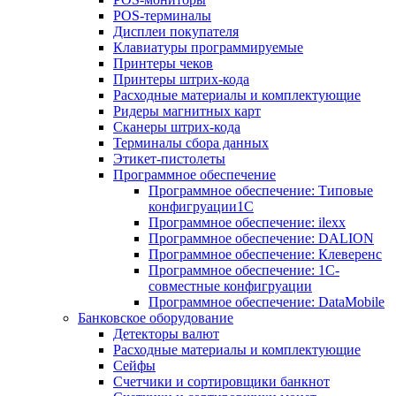
POS-терминалы
Дисплеи покупателя
Клавиатуры программируемые
Принтеры чеков
Принтеры штрих-кода
Расходные материалы и комплектующие
Ридеры магнитных карт
Сканеры штрих-кода
Терминалы сбора данных
Этикет-пистолеты
Программное обеспечение
Программное обеспечение: Типовые
конфигруации1С
Программное обеспечение: ilexx
Программное обеспечение: DALION
Программное обеспечение: Клеверенс
Программное обеспечение: 1С-
совместные конфигруации
Программное обеспечение: DataMobile
Банковское оборудование
Детекторы валют
Расходные материалы и комплектующие
Сейфы
Счетчики и сортировщики банкнот