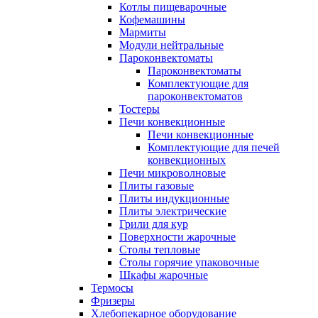
Котлы пищеварочные
Кофемашины
Мармиты
Модули нейтральные
Пароконвектоматы
Пароконвектоматы
Комплектующие для
пароконвектоматов
Тостеры
Печи конвекционные
Печи конвекционные
Комплектующие для печей
конвекционных
Печи микроволновые
Плиты газовые
Плиты индукционные
Плиты электрические
Грили для кур
Поверхности жарочные
Столы тепловые
Столы горячие упаковочные
Шкафы жарочные
Термосы
Фризеры
Хлебопекарное оборудование