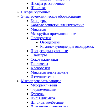
Шкафы расстоечные
Шпильки
Шкафы кухонные
Электромеханическое оборудование
Блендеры
Картофелечистки электрические
Миксеры
Мясорубки промышленные
Овощерезки
Овощерезки
Комплектующие для овощерезок
Процессоры кухонные
Слайсеры
Соковыжималки
Тестомесы
Хлеборезки
Миксеры планетарные
Измельчители
Мясоперерабатывающее
Мясорыхлители
Фаршемешалки
Куттеры
Пилы для мяса
Шприцы колбасные
Пельменные аппараты