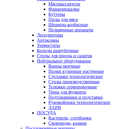
Мясорыхлители
Фаршемешалки
Куттеры
Пилы для мяса
Шприцы колбасные
Пельменные аппараты
Дегидраторы
Автоклавы
Термостаты
Колоды разрубочные
Столы для пиццы и салатов
Нейтральное оборудование
Ванны моечные
Полки кухонные настенные
Стеллажи технологические
Столы производственные
Тележки сервировочные
Урны для фудкорта
Подтоварники и подставки
Рукомойники технологические
ЛАРИ
ПОСУДА
Кастрюли, сотейники
Сковороды, казаны
Посудомоечные машины