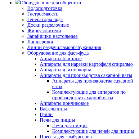
Оборудование для общепита
Водоподготовка
Гастроемкости
Генераторы льда
Доски разделочные
Жироуловители
Запайщики настольные
Лапшерезки
Линии раздачи/самообслуживания
Оборудование для фаст-фуда
Аппараты блинные
Аппараты для нарезки картофеля спиралью
Аппараты для попкорна
Аппараты для производства сахарной ваты
Аппараты для производства сахарной
ваты
Комплектующие для аппаратов по
производству сахарной ваты
Аппараты пончиковые
Вафельницы
Грили
Печи для пиццы
Печи для пиццы
Комплектующие для печей для пиццы
Прессы для гамбургеров