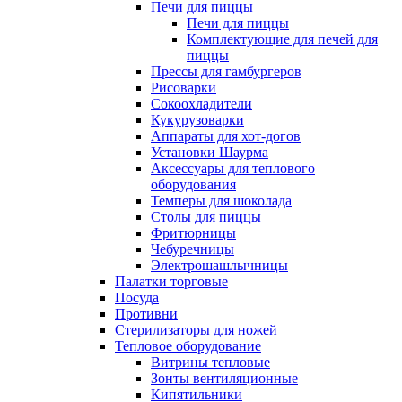
Печи для пиццы
Печи для пиццы
Комплектующие для печей для
пиццы
Прессы для гамбургеров
Рисоварки
Сокоохладители
Кукурузоварки
Аппараты для хот-догов
Установки Шаурма
Аксессуары для теплового
оборудования
Темперы для шоколада
Столы для пиццы
Фритюрницы
Чебуречницы
Электрошашлычницы
Палатки торговые
Посуда
Противни
Стерилизаторы для ножей
Тепловое оборудование
Витрины тепловые
Зонты вентиляционные
Кипятильники