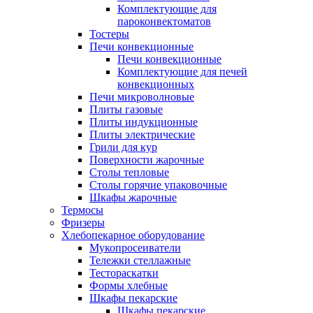
Комплектующие для
пароконвектоматов
Тостеры
Печи конвекционные
Печи конвекционные
Комплектующие для печей
конвекционных
Печи микроволновые
Плиты газовые
Плиты индукционные
Плиты электрические
Грили для кур
Поверхности жарочные
Столы тепловые
Столы горячие упаковочные
Шкафы жарочные
Термосы
Фризеры
Хлебопекарное оборудование
Мукопросеиватели
Тележки стеллажные
Тестораскатки
Формы хлебные
Шкафы пекарские
Шкафы пекарские