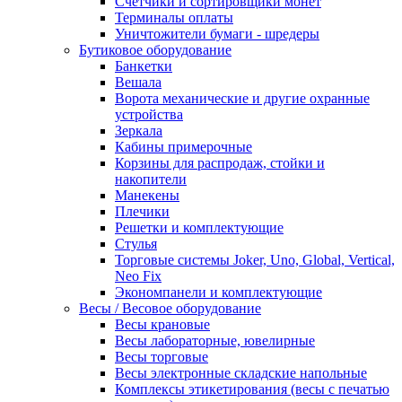
Счетчики и сортировщики монет
Терминалы оплаты
Уничтожители бумаги - шредеры
Бутиковое оборудование
Банкетки
Вешала
Ворота механические и другие охранные
устройства
Зеркала
Кабины примерочные
Корзины для распродаж, стойки и
накопители
Манекены
Плечики
Решетки и комплектующие
Стулья
Торговые системы Joker, Uno, Global, Vertical,
Neo Fix
Экономпанели и комплектующие
Весы / Весовое оборудование
Весы крановые
Весы лабораторные, ювелирные
Весы торговые
Весы электронные складские напольные
Комплексы этикетирования (весы с печатью