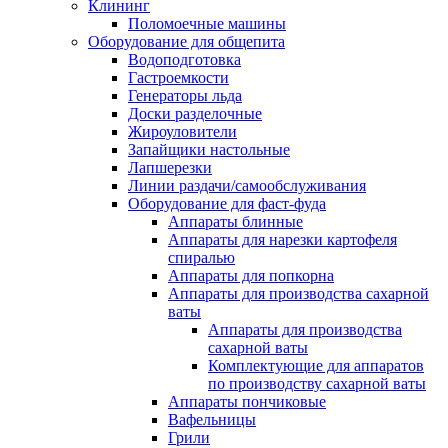
Клининг
Поломоечные машины
Оборудование для общепита
Водоподготовка
Гастроемкости
Генераторы льда
Доски разделочные
Жироуловители
Запайщики настольные
Лапшерезки
Линии раздачи/самообслуживания
Оборудование для фаст-фуда
Аппараты блинные
Аппараты для нарезки картофеля
спиралью
Аппараты для попкорна
Аппараты для производства сахарной
ваты
Аппараты для производства
сахарной ваты
Комплектующие для аппаратов
по производству сахарной ваты
Аппараты пончиковые
Вафельницы
Грили