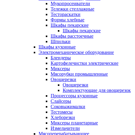
Мукопросеиватели
Тележки стеллажные
Тестораскатки
Формы хлебные
Шкафы пекарские
Шкафы пекарские
Шкафы расстоечные
Шпильки
Шкафы кухонные
Электромеханическое оборудование
Блендеры
Картофелечистки электрические
Миксеры
Мясорубки промышленные
Овощерезки
Овощерезки
Комплектующие для овощерезок
Процессоры кухонные
Слайсеры
Соковыжималки
Тестомесы
Хлеборезки
Миксеры планетарные
Измельчители
Мясоперерабатывающее