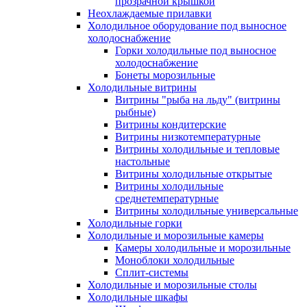
прозрачной крышкой
Неохлаждаемые прилавки
Холодильное оборудование под выносное
холодоснабжение
Горки холодильные под выносное
холодоснабжение
Бонеты морозильные
Холодильные витрины
Витрины "рыба на льду" (витрины
рыбные)
Витрины кондитерские
Витрины низкотемпературные
Витрины холодильные и тепловые
настольные
Витрины холодильные открытые
Витрины холодильные
среднетемпературные
Витрины холодильные универсальные
Холодильные горки
Холодильные и морозильные камеры
Камеры холодильные и морозильные
Моноблоки холодильные
Сплит-системы
Холодильные и морозильные столы
Холодильные шкафы