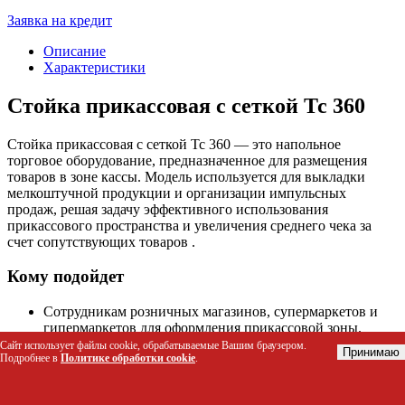
Заявка на кредит
Описание
Характеристики
Стойка прикассовая с сеткой Тс 360
Стойка прикассовая с сеткой Тс 360 — это напольное
торговое оборудование, предназначенное для размещения
товаров в зоне кассы. Модель используется для выкладки
мелкоштучной продукции и организации импульсных
продаж, решая задачу эффективного использования
прикассового пространства и увеличения среднего чека за
счет сопутствующих товаров .
Кому подойдет
Сотрудникам розничных магазинов, супермаркетов и
гипермаркетов для оформления прикассовой зоны.
Менеджерам по мерчандайзингу для создания
Сайт использует файлы cookie, обрабатываемые Вашим браузером.
Принимаю
Подробнее в
Политике обработки cookie
.
дополнительных точек продаж.
Владельцам торговых точек для стимулирования
импульсных покупок.