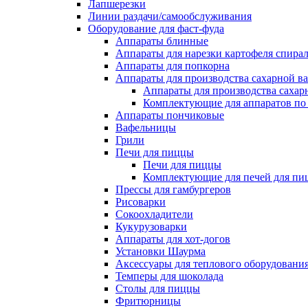
Лапшерезки
Линии раздачи/самообслуживания
Оборудование для фаст-фуда
Аппараты блинные
Аппараты для нарезки картофеля спира
Аппараты для попкорна
Аппараты для производства сахарной в
Аппараты для производства сахар
Комплектующие для аппаратов по 
Аппараты пончиковые
Вафельницы
Грили
Печи для пиццы
Печи для пиццы
Комплектующие для печей для пи
Прессы для гамбургеров
Рисоварки
Сокоохладители
Кукурузоварки
Аппараты для хот-догов
Установки Шаурма
Аксессуары для теплового оборудовани
Темперы для шоколада
Столы для пиццы
Фритюрницы