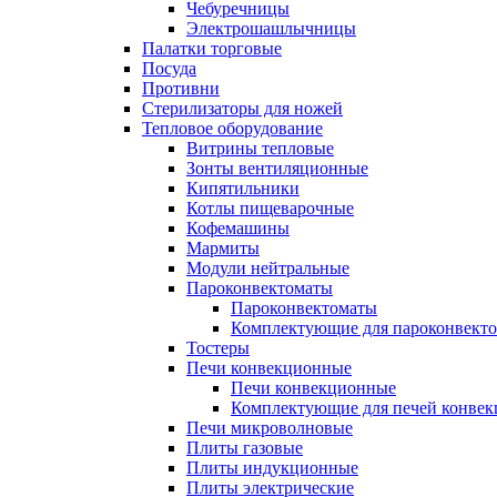
Чебуречницы
Электрошашлычницы
Палатки торговые
Посуда
Противни
Стерилизаторы для ножей
Тепловое оборудование
Витрины тепловые
Зонты вентиляционные
Кипятильники
Котлы пищеварочные
Кофемашины
Мармиты
Модули нейтральные
Пароконвектоматы
Пароконвектоматы
Комплектующие для пароконвекто
Тостеры
Печи конвекционные
Печи конвекционные
Комплектующие для печей конве
Печи микроволновые
Плиты газовые
Плиты индукционные
Плиты электрические