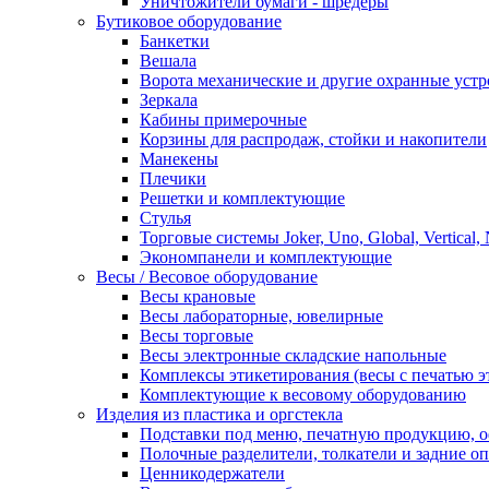
Уничтожители бумаги - шредеры
Бутиковое оборудование
Банкетки
Вешала
Ворота механические и другие охранные устр
Зеркала
Кабины примерочные
Корзины для распродаж, стойки и накопители
Манекены
Плечики
Решетки и комплектующие
Стулья
Торговые системы Joker, Uno, Global, Vertical,
Экономпанели и комплектующие
Весы / Весовое оборудование
Весы крановые
Весы лабораторные, ювелирные
Весы торговые
Весы электронные складские напольные
Комплексы этикетирования (весы с печатью э
Комплектующие к весовому оборудованию
Изделия из пластика и оргстекла
Подставки под меню, печатную продукцию, 
Полочные разделители, толкатели и задние о
Ценникодержатели