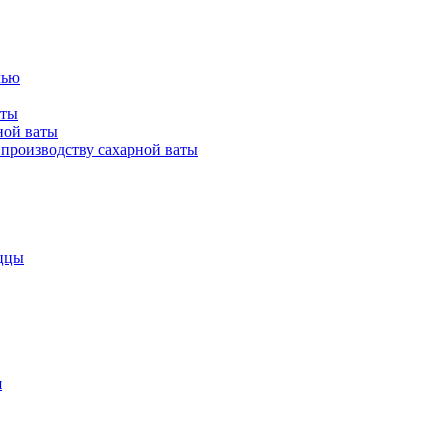
лью
аты
ной ваты
производству сахарной ваты
ццы
я