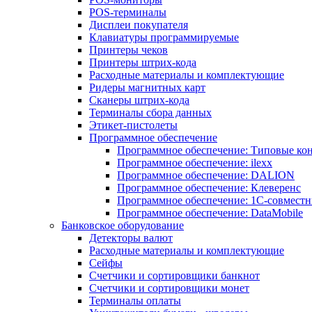
POS-терминалы
Дисплеи покупателя
Клавиатуры программируемые
Принтеры чеков
Принтеры штрих-кода
Расходные материалы и комплектующие
Ридеры магнитных карт
Сканеры штрих-кода
Терминалы сбора данных
Этикет-пистолеты
Программное обеспечение
Программное обеспечение: Типовые к
Программное обеспечение: ilexx
Программное обеспечение: DALION
Программное обеспечение: Клеверенс
Программное обеспечение: 1С-совмест
Программное обеспечение: DataMobile
Банковское оборудование
Детекторы валют
Расходные материалы и комплектующие
Сейфы
Счетчики и сортировщики банкнот
Счетчики и сортировщики монет
Терминалы оплаты