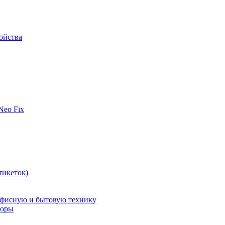
ойства
 Neo Fix
тикеток)
офисную и бытовую технику
поры