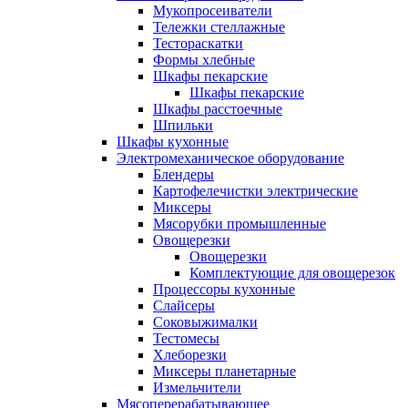
Мукопросеиватели
Тележки стеллажные
Тестораскатки
Формы хлебные
Шкафы пекарские
Шкафы пекарские
Шкафы расстоечные
Шпильки
Шкафы кухонные
Электромеханическое оборудование
Блендеры
Картофелечистки электрические
Миксеры
Мясорубки промышленные
Овощерезки
Овощерезки
Комплектующие для овощерезок
Процессоры кухонные
Слайсеры
Соковыжималки
Тестомесы
Хлеборезки
Миксеры планетарные
Измельчители
Мясоперерабатывающее