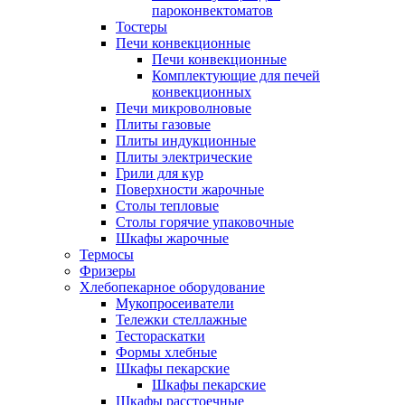
пароконвектоматов
Тостеры
Печи конвекционные
Печи конвекционные
Комплектующие для печей
конвекционных
Печи микроволновые
Плиты газовые
Плиты индукционные
Плиты электрические
Грили для кур
Поверхности жарочные
Столы тепловые
Столы горячие упаковочные
Шкафы жарочные
Термосы
Фризеры
Хлебопекарное оборудование
Мукопросеиватели
Тележки стеллажные
Тестораскатки
Формы хлебные
Шкафы пекарские
Шкафы пекарские
Шкафы расстоечные