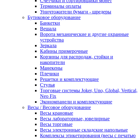
Счетчики и сортировщики монет
Терминалы оплаты
Уничтожители бумаги - шредеры
Бутиковое оборудование
Банкетки
Вешала
Ворота механические и другие охранные
устройства
Зеркала
Кабины примерочные
Корзины для распродаж, стойки и
накопители
Манекены
Плечики
Решетки и комплектующие
Стулья
Торговые системы Joker, Uno, Global, Vertical,
Neo Fix
Экономпанели и комплектующие
Весы / Весовое оборудование
Весы крановые
Весы лабораторные, ювелирные
Весы торговые
Весы электронные складские напольные
Комплексы этикетирования (весы с печатью