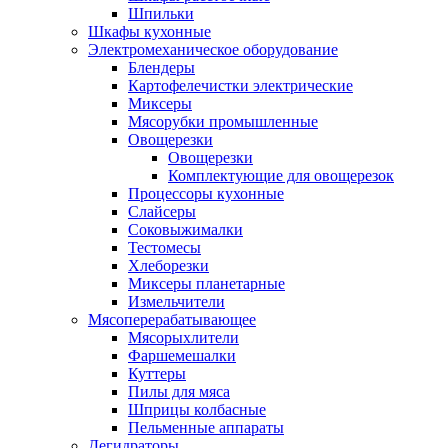
Шпильки
Шкафы кухонные
Электромеханическое оборудование
Блендеры
Картофелечистки электрические
Миксеры
Мясорубки промышленные
Овощерезки
Овощерезки
Комплектующие для овощерезок
Процессоры кухонные
Слайсеры
Соковыжималки
Тестомесы
Хлеборезки
Миксеры планетарные
Измельчители
Мясоперерабатывающее
Мясорыхлители
Фаршемешалки
Куттеры
Пилы для мяса
Шприцы колбасные
Пельменные аппараты
Дегидраторы