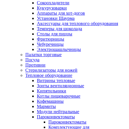
Сокоохладители
Кукурузоварки
Аппараты для хот-догов
Установки Шаурма
Аксессуары для теплового оборудования
Темперы для шоколада
Столы для пиццы
Фритюрницы
Чебуречницы
Электрошашлычницы
Палатки торговые
Посуда
Противни
Стерилизаторы для ножей
Тепловое оборудование
Витрины тепловые
Зонты вентиляционные
Кипятильники
Котлы пищеварочные
Кофемашины
Мармиты
Модули нейтральные
Пароконвектоматы
Пароконвектоматы
Комплектующие для