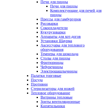
Печи для пиццы
Печи для пиццы
Комплектующие для печей для
пиццы
Прессы для гамбургеров
Рисоварки
Сокоохладители
Кукурузоварки
Аппараты для хот-догов
Установки Шаурма
Аксессуары для теплового
оборудования
Темперы для шоколада
Столы для пиццы
Фритюрницы
Чебуречницы
Электрошашлычницы
Палатки торговые
Посуда
Противни
Стерилизаторы для ножей
Тепловое оборудование
Витрины тепловые
Зонты вентиляционные
Кипятильники