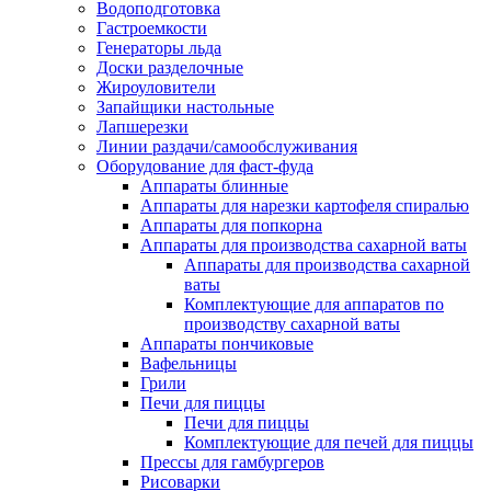
Водоподготовка
Гастроемкости
Генераторы льда
Доски разделочные
Жироуловители
Запайщики настольные
Лапшерезки
Линии раздачи/самообслуживания
Оборудование для фаст-фуда
Аппараты блинные
Аппараты для нарезки картофеля спиралью
Аппараты для попкорна
Аппараты для производства сахарной ваты
Аппараты для производства сахарной
ваты
Комплектующие для аппаратов по
производству сахарной ваты
Аппараты пончиковые
Вафельницы
Грили
Печи для пиццы
Печи для пиццы
Комплектующие для печей для пиццы
Прессы для гамбургеров
Рисоварки