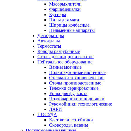
Мясорыхлители
Фаршемешалки
Куттеры
Пилы для мяса
Шприцы колбасные
Пельменные аппараты
Дегидраторы
Автоклавы
Термостаты
Колоды разрубочные
Столы для пиццы и салатов
Нейтральное оборудование
Ванны моечные
Полки кухонные настенные
Стеллажи технологические
Столы производственные
Тележки сервировочные
Урны для фудкорта
Подтоварники и подставки
Рукомойники технологические
ЛАРИ
ПОСУДА
Кастрюли, сотейники
Сковороды, казаны
Посудомоечные машины