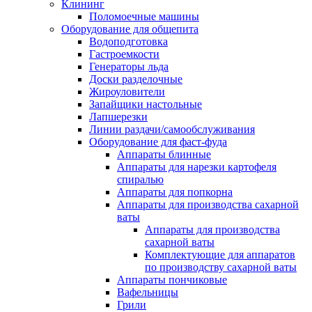
Клининг
Поломоечные машины
Оборудование для общепита
Водоподготовка
Гастроемкости
Генераторы льда
Доски разделочные
Жироуловители
Запайщики настольные
Лапшерезки
Линии раздачи/самообслуживания
Оборудование для фаст-фуда
Аппараты блинные
Аппараты для нарезки картофеля
спиралью
Аппараты для попкорна
Аппараты для производства сахарной
ваты
Аппараты для производства
сахарной ваты
Комплектующие для аппаратов
по производству сахарной ваты
Аппараты пончиковые
Вафельницы
Грили