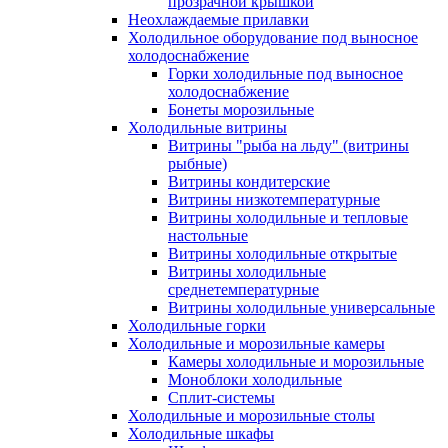
прозрачной крышкой
Неохлаждаемые прилавки
Холодильное оборудование под выносное
холодоснабжение
Горки холодильные под выносное
холодоснабжение
Бонеты морозильные
Холодильные витрины
Витрины "рыба на льду" (витрины
рыбные)
Витрины кондитерские
Витрины низкотемпературные
Витрины холодильные и тепловые
настольные
Витрины холодильные открытые
Витрины холодильные
среднетемпературные
Витрины холодильные универсальные
Холодильные горки
Холодильные и морозильные камеры
Камеры холодильные и морозильные
Моноблоки холодильные
Сплит-системы
Холодильные и морозильные столы
Холодильные шкафы