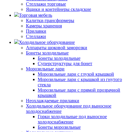
Стеллажи торговые
Ящики и контейнеры складские
Торговая мебель
Калитки-трансформеры
Камеры хранения
Прилавки
Стеллажи
Холодильное оборудование
Аппараты шоковой заморозки
Бонеты холодильные
Бонеты холодильные
Суперструктуры для бонет
Морозильные лари
Морозильные лари с глухой крышкой
Морозильные лари с крышкой из гнутого
стекла
Морозильные лари с прямой прозрачной
крышкой
Неохлаждаемые прилавки
Холодильное оборудование под выносное
холодоснабжение
Горки холодильные под выносное
холодоснабжение
Бонеты морозильные