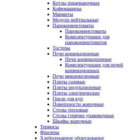
Котлы пищеварочные
Кофемашины
Мармиты
Модули нейтральные
Пароконвектоматы
Пароконвектоматы
Комплектующие для
пароконвектоматов
Тостеры
Печи конвекционные
Печи конвекционные
Комплектующие для печей
конвекционных
Печи микроволновые
Плиты газовые
Плиты индукционные
Плиты электрические
Грили для кур
Поверхности жарочные
Столы тепловые
Столы горячие упаковочные
Шкафы жарочные
Термосы
Фризеры
Хлебопекарное оборудование