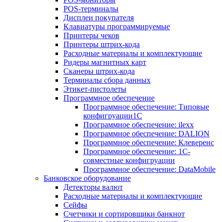
POS-терминалы
Дисплеи покупателя
Клавиатуры программируемые
Принтеры чеков
Принтеры штрих-кода
Расходные материалы и комплектующие
Ридеры магнитных карт
Сканеры штрих-кода
Терминалы сбора данных
Этикет-пистолеты
Программное обеспечение
Программное обеспечение: Типовые
конфигруации1С
Программное обеспечение: ilexx
Программное обеспечение: DALION
Программное обеспечение: Клеверенс
Программное обеспечение: 1С-
совместные конфигруации
Программное обеспечение: DataMobile
Банковское оборудование
Детекторы валют
Расходные материалы и комплектующие
Сейфы
Счетчики и сортировщики банкнот