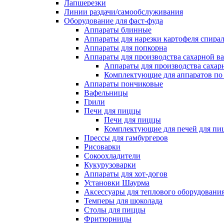
Лапшерезки
Линии раздачи/самообслуживания
Оборудование для фаст-фуда
Аппараты блинные
Аппараты для нарезки картофеля спира
Аппараты для попкорна
Аппараты для производства сахарной в
Аппараты для производства сахар
Комплектующие для аппаратов по 
Аппараты пончиковые
Вафельницы
Грили
Печи для пиццы
Печи для пиццы
Комплектующие для печей для пи
Прессы для гамбургеров
Рисоварки
Сокоохладители
Кукурузоварки
Аппараты для хот-догов
Установки Шаурма
Аксессуары для теплового оборудовани
Темперы для шоколада
Столы для пиццы
Фритюрницы