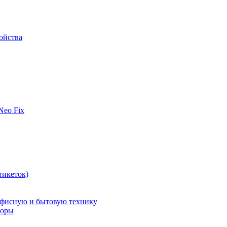
ойства
 Neo Fix
тикеток)
офисную и бытовую технику
поры