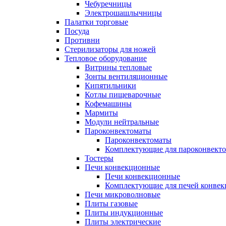
Чебуречницы
Электрошашлычницы
Палатки торговые
Посуда
Противни
Стерилизаторы для ножей
Тепловое оборудование
Витрины тепловые
Зонты вентиляционные
Кипятильники
Котлы пищеварочные
Кофемашины
Мармиты
Модули нейтральные
Пароконвектоматы
Пароконвектоматы
Комплектующие для пароконвекто
Тостеры
Печи конвекционные
Печи конвекционные
Комплектующие для печей конве
Печи микроволновые
Плиты газовые
Плиты индукционные
Плиты электрические