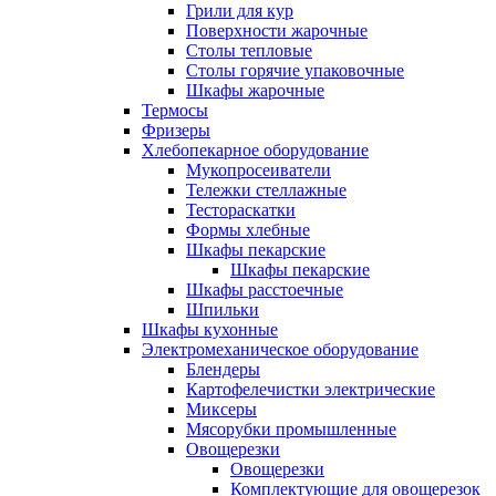
Грили для кур
Поверхности жарочные
Столы тепловые
Столы горячие упаковочные
Шкафы жарочные
Термосы
Фризеры
Хлебопекарное оборудование
Мукопросеиватели
Тележки стеллажные
Тестораскатки
Формы хлебные
Шкафы пекарские
Шкафы пекарские
Шкафы расстоечные
Шпильки
Шкафы кухонные
Электромеханическое оборудование
Блендеры
Картофелечистки электрические
Миксеры
Мясорубки промышленные
Овощерезки
Овощерезки
Комплектующие для овощерезок