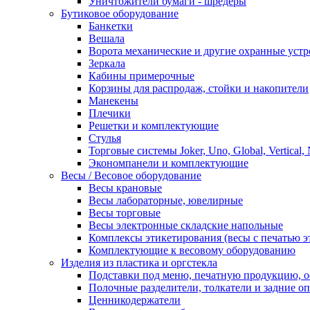
Уничтожители бумаги - шредеры
Бутиковое оборудование
Банкетки
Вешала
Ворота механические и другие охранные устр
Зеркала
Кабины примерочные
Корзины для распродаж, стойки и накопители
Манекены
Плечики
Решетки и комплектующие
Стулья
Торговые системы Joker, Uno, Global, Vertical,
Экономпанели и комплектующие
Весы / Весовое оборудование
Весы крановые
Весы лабораторные, ювелирные
Весы торговые
Весы электронные складские напольные
Комплексы этикетирования (весы с печатью э
Комплектующие к весовому оборудованию
Изделия из пластика и оргстекла
Подставки под меню, печатную продукцию, 
Полочные разделители, толкатели и задние о
Ценникодержатели