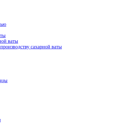
лью
аты
ной ваты
производству сахарной ваты
ццы
я