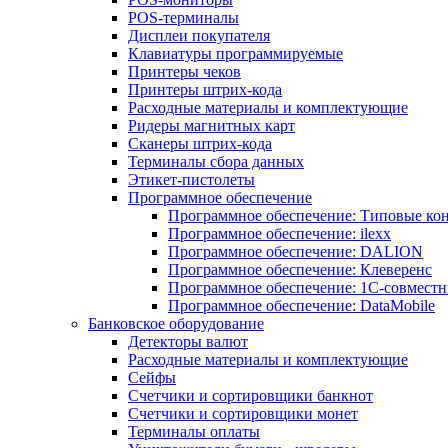
POS-терминалы
Дисплеи покупателя
Клавиатуры программируемые
Принтеры чеков
Принтеры штрих-кода
Расходные материалы и комплектующие
Ридеры магнитных карт
Сканеры штрих-кода
Терминалы сбора данных
Этикет-пистолеты
Программное обеспечение
Программное обеспечение: Типовые к
Программное обеспечение: ilexx
Программное обеспечение: DALION
Программное обеспечение: Клеверенс
Программное обеспечение: 1С-совмест
Программное обеспечение: DataMobile
Банковское оборудование
Детекторы валют
Расходные материалы и комплектующие
Сейфы
Счетчики и сортировщики банкнот
Счетчики и сортировщики монет
Терминалы оплаты