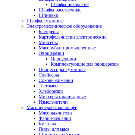
Шкафы пекарские
Шкафы расстоечные
Шпильки
Шкафы кухонные
Электромеханическое оборудование
Блендеры
Картофелечистки электрические
Миксеры
Мясорубки промышленные
Овощерезки
Овощерезки
Комплектующие для овощерезок
Процессоры кухонные
Слайсеры
Соковыжималки
Тестомесы
Хлеборезки
Миксеры планетарные
Измельчители
Мясоперерабатывающее
Мясорыхлители
Фаршемешалки
Куттеры
Пилы для мяса
Шприцы колбасные