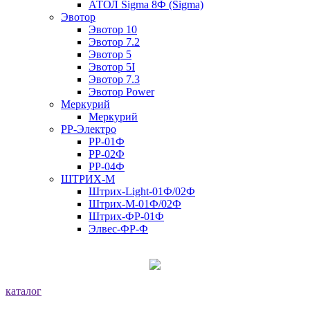
АТОЛ Sigma 8Ф (Sigma)
Эвотор
Эвотор 10
Эвотор 7.2
Эвотор 5
Эвотор 5I
Эвотор 7.3
Эвотор Power
Меркурий
Меркурий
РР-Электро
РР-01Ф
РР-02Ф
РР-04Ф
ШТРИХ-М
Штрих-Light-01Ф/02Ф
Штрих-М-01Ф/02Ф
Штрих-ФР-01Ф
Элвес-ФР-Ф
каталог