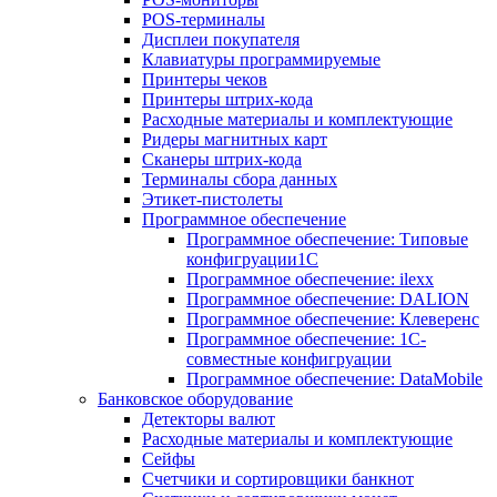
POS-терминалы
Дисплеи покупателя
Клавиатуры программируемые
Принтеры чеков
Принтеры штрих-кода
Расходные материалы и комплектующие
Ридеры магнитных карт
Сканеры штрих-кода
Терминалы сбора данных
Этикет-пистолеты
Программное обеспечение
Программное обеспечение: Типовые
конфигруации1С
Программное обеспечение: ilexx
Программное обеспечение: DALION
Программное обеспечение: Клеверенс
Программное обеспечение: 1С-
совместные конфигруации
Программное обеспечение: DataMobile
Банковское оборудование
Детекторы валют
Расходные материалы и комплектующие
Сейфы
Счетчики и сортировщики банкнот