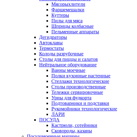
Мясорыхлители
Фаршемешалки
Куттеры
Пилы для мяса
Шприцы колбасные
Пельменные аппараты
Дегидраторы
Автоклавы
Термостаты
Колоды разрубочные
Столы для пиццы и салатов
Нейтральное оборудование
Ванны моечные
Полки кухонные настенные
Стеллажи технологические
Столы производственные
Тележки сервировочные
Урны для фудкорта
Подтоварники и подставки
Рукомойники технологические
ЛАРИ
ПОСУДА
Кастрюли, сотейники
Сковороды, казаны
Посудомоечные машины