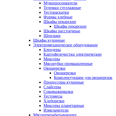
Мукопросеиватели
Тележки стеллажные
Тестораскатки
Формы хлебные
Шкафы пекарские
Шкафы пекарские
Шкафы расстоечные
Шпильки
Шкафы кухонные
Электромеханическое оборудование
Блендеры
Картофелечистки электрические
Миксеры
Мясорубки промышленные
Овощерезки
Овощерезки
Комплектующие для овощерезок
Процессоры кухонные
Слайсеры
Соковыжималки
Тестомесы
Хлеборезки
Миксеры планетарные
Измельчители
Мясоперерабатывающее