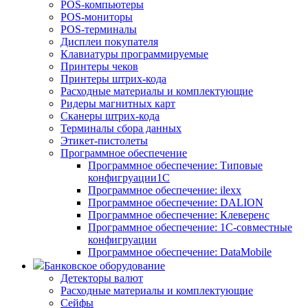
POS-компьютеры
POS-мониторы
POS-терминалы
Дисплеи покупателя
Клавиатуры программируемые
Принтеры чеков
Принтеры штрих-кода
Расходные материалы и комплектующие
Ридеры магнитных карт
Сканеры штрих-кода
Терминалы сбора данных
Этикет-пистолеты
Программное обеспечение
Программное обеспечение: Типовые
конфигруации1С
Программное обеспечение: ilexx
Программное обеспечение: DALION
Программное обеспечение: Клеверенс
Программное обеспечение: 1С-совместные
конфигруации
Программное обеспечение: DataMobile
Банковское оборудование
Детекторы валют
Расходные материалы и комплектующие
Сейфы