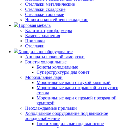
Стеллажи металлические
Стеллажи складские
Стеллажи торговые
Ящики и контейнеры складские
Торговая мебель
Калитки-трансформеры
Камеры хранения
Прилавки
Стеллажи
Холодильное оборудование
Аппараты шоковой заморозки
Бонеты холодильные
Бонеты холодильные
Суперструктуры для бонет
Морозильные лари
Морозильные лари с глухой крышкой
Морозильные лари с крышкой из гнутого
стекла
Морозильные лари с прямой прозрачной
крышкой
Неохлаждаемые прилавки
Холодильное оборудование под выносное
холодоснабжение
Горки холодильные под выносное