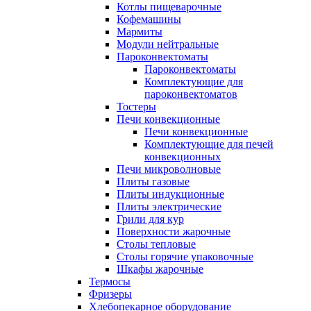
Котлы пищеварочные
Кофемашины
Мармиты
Модули нейтральные
Пароконвектоматы
Пароконвектоматы
Комплектующие для
пароконвектоматов
Тостеры
Печи конвекционные
Печи конвекционные
Комплектующие для печей
конвекционных
Печи микроволновые
Плиты газовые
Плиты индукционные
Плиты электрические
Грили для кур
Поверхности жарочные
Столы тепловые
Столы горячие упаковочные
Шкафы жарочные
Термосы
Фризеры
Хлебопекарное оборудование