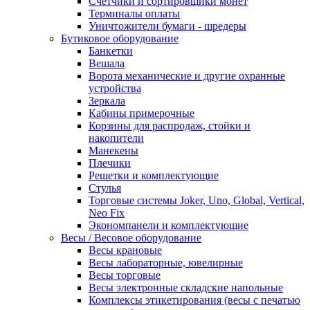
Счетчики и сортировщики монет
Терминалы оплаты
Уничтожители бумаги - шредеры
Бутиковое оборудование
Банкетки
Вешала
Ворота механические и другие охранные
устройства
Зеркала
Кабины примерочные
Корзины для распродаж, стойки и
накопители
Манекены
Плечики
Решетки и комплектующие
Стулья
Торговые системы Joker, Uno, Global, Vertical,
Neo Fix
Экономпанели и комплектующие
Весы / Весовое оборудование
Весы крановые
Весы лабораторные, ювелирные
Весы торговые
Весы электронные складские напольные
Комплексы этикетирования (весы с печатью