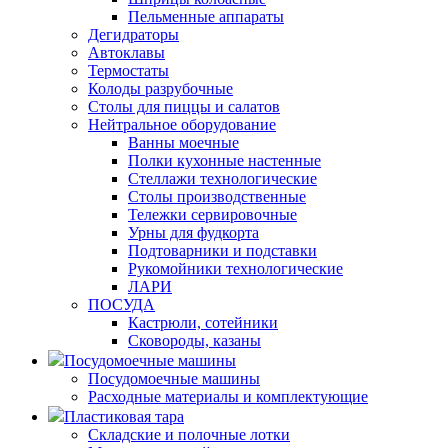
Пельменные аппараты
Дегидраторы
Автоклавы
Термостаты
Колоды разрубочные
Столы для пиццы и салатов
Нейтральное оборудование
Ванны моечные
Полки кухонные настенные
Стеллажи технологические
Столы производственные
Тележки сервировочные
Урны для фудкорта
Подтоварники и подставки
Рукомойники технологические
ЛАРИ
ПОСУДА
Кастрюли, сотейники
Сковороды, казаны
Посудомоечные машины
Посудомоечные машины
Расходные материалы и комплектующие
Пластиковая тара
Складские и полочные лотки