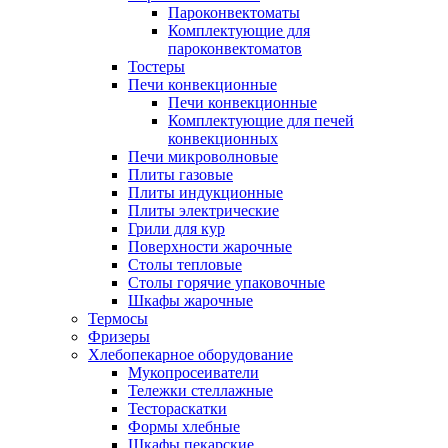
Пароконвектоматы
Комплектующие для
пароконвектоматов
Тостеры
Печи конвекционные
Печи конвекционные
Комплектующие для печей
конвекционных
Печи микроволновые
Плиты газовые
Плиты индукционные
Плиты электрические
Грили для кур
Поверхности жарочные
Столы тепловые
Столы горячие упаковочные
Шкафы жарочные
Термосы
Фризеры
Хлебопекарное оборудование
Мукопросеиватели
Тележки стеллажные
Тестораскатки
Формы хлебные
Шкафы пекарские