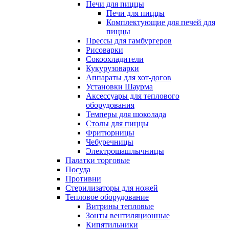
Печи для пиццы
Печи для пиццы
Комплектующие для печей для
пиццы
Прессы для гамбургеров
Рисоварки
Сокоохладители
Кукурузоварки
Аппараты для хот-догов
Установки Шаурма
Аксессуары для теплового
оборудования
Темперы для шоколада
Столы для пиццы
Фритюрницы
Чебуречницы
Электрошашлычницы
Палатки торговые
Посуда
Противни
Стерилизаторы для ножей
Тепловое оборудование
Витрины тепловые
Зонты вентиляционные
Кипятильники