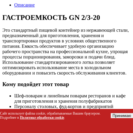
Описание
ГАСТРОЕМКОСТЬ GN 2/3-20
Это стандартный пищевой контейнер из нержавеющей стали,
предназначенный для приготовления, хранения и
транспортировки продуктов в условиях общественного
питания. Емкость обеспечивает удобную организацию
рабочего пространства на профессиональной кухне, упрощая
процессы порционирования, заморозки и подачи блюд.
Использование стандартизированного лотка позволяет
оптимизировать использование места в холодильном
оборудовании и повысить скорость обслуживания клиентов.
Кому подойдет этот товар
Шеф-поварам и линейным поварам ресторанов и кафе
для приготовления и хранения полуфабрикатов
Персоналу столовых, фуд-кортов и предприятий
массового питания для раздачи готовых блюд
Сайт использует файлы cookie, обрабатываемые Вашим браузером.
Принимаю
Специалистам кейтеринга для безопасной перевозки
Подробнее в
Политике обработки cookie
.
еды до места мероприятия
Работникам супермаркетов и магазинов