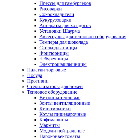
Прессы для гамбургеров
Рисоварки
Сокоохладители
Кукурузоварки
Аппараты для хот-догов
Установки Шаурма
Аксессуары для теплового оборудования
Темперы для шоколада
Столы для пиццы
Фритюрницы
Чебуречницы
Электрошашлычницы
Палатки торговые
Посуда
Противни
Стерилизаторы для ножей
Тепловое оборудование
Витрины тепловые
Зонты вентиляционные
Кипятильники
Котлы пищеварочные
Кофемашины
Мармиты
Модули нейтральные
Пароконвектоматы