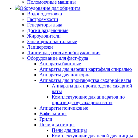
Поломоечные машины
Оборудование для общепита
Водоподготовка
Гастроемкости
Генераторы льда
Доски разделочные
Жироуловители
Запайщики настольные
Лапшерезки
Линии раздачи/самообслуживания
Оборудование для фаст-фуда
Аппараты блинные
Аппараты для нарезки картофеля спиралью
Аппараты для попкорна
Аппараты для производства сахарной ваты
Аппараты для производства сахарной
ваты
Комплектующие для аппаратов по
производству сахарной ваты
Аппараты пончиковые
Вафельницы
Грили
Печи для пиццы
Печи для пиццы
Комплектующие для печей для пиццы