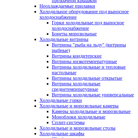
прозрачной крышкой
Неохлаждаемые прилавки
Холодильное оборудование под выносное
холодоснабжение
Горки холодильные под выносное
холодоснабжение
Бонеты морозильные
Холодильные витрины
Витрины "рыба на льду" (витрины
рыбные)
Витрины кондитерские
Витрины низкотемпературные
Витрины холодильные и тепловые
настольные
Витрины холодильные открытые
Витрины холодильные
среднетемпературные
Витрины холодильные универсальные
Холодильные горки
Холодильные и морозильные камеры
Камеры холодильные и морозильные
Моноблоки холодильные
Сплит-системы
Холодильные и морозильные столы
Холодильные шкафы