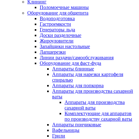
Клининг
Поломоечные машины
Оборудование для общепита
Водоподготовка
Гастроемкости
Генераторы льда
Доски разделочные
Жироуловители
Запайщики настольные
Лапшерезки
Линии раздачи/самообслуживания
Оборудование для фаст-фуда
Аппараты блинные
Аппараты для нарезки картофеля
спиралью
Аппараты для попкорна
Аппараты для производства сахарной
ваты
Аппараты для производства
сахарной ваты
Комплектующие для аппаратов
по производству сахарной ваты
Аппараты пончиковые
Вафельницы
Грили