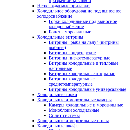
прозрачной крышкой
Неохлаждаемые прилавки
Холодильное оборудование под выносное
холодоснабжение
Горки холодильные под выносное
холодоснабжение
Бонеты морозильные
Холодильные витрины
Витрины "рыба на льду" (витрины
рыбные)
Витрины кондитерские
Витрины низкотемпературные
Витрины холодильные и тепловые
настольные
Витрины холодильные открытые
Витрины холодильные
среднетемпературные
Витрины холодильные универсальные
Холодильные горки
Холодильные и морозильные камеры
Камеры холодильные и морозильные
Моноблоки холодильные
Сплит-системы
Холодильные и морозильные столы
Холодильные шкафы