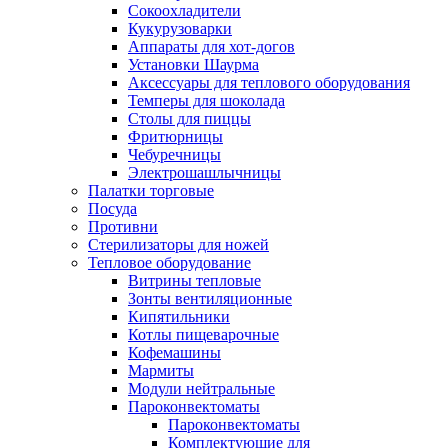
Сокоохладители
Кукурузоварки
Аппараты для хот-догов
Установки Шаурма
Аксессуары для теплового оборудования
Темперы для шоколада
Столы для пиццы
Фритюрницы
Чебуречницы
Электрошашлычницы
Палатки торговые
Посуда
Противни
Стерилизаторы для ножей
Тепловое оборудование
Витрины тепловые
Зонты вентиляционные
Кипятильники
Котлы пищеварочные
Кофемашины
Мармиты
Модули нейтральные
Пароконвектоматы
Пароконвектоматы
Комплектующие для