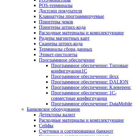
POS-терминалы
Дисплеи покупателя
Клавиатуры программируемые
Принтеры чеков
Принтеры штрих-кода
Расходные материалы и комплектующие
Ридеры магнитных карт
Сканеры штрих-кода
Терминалы сбора данных
Этикет-пистолеты
Программное обеспечение
Программное обеспечение: Типовые
конфигруации1С
Программное обеспечение: ilexx
Программное обеспечение: DALION
Программное обеспечение: Клеверенс
Программное обеспечение: 1С-
совместные конфигруации
Программное обеспечение: DataMobile
Банковское оборудование
Детекторы валют
Расходные материалы и комплектующие
Сейфы
Счетчики и сортировщики банкнот