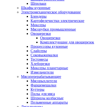
Шпильки
Шкафы кухонные
Электромеханическое оборудование
Блендеры
Картофелечистки электрические
Миксеры
Мясорубки промышленные
Овощерезки
Овощерезки
Комплектующие для овощерезок
Процессоры кухонные
Слайсеры
Соковыжималки
Тестомесы
Хлеборезки
Миксеры планетарные
Измельчители
Мясоперерабатывающее
Мясорыхлители
Фаршемешалки
Куттеры
Пилы для мяса
Шприцы колбасные
Пельменные аппараты
Дегидраторы