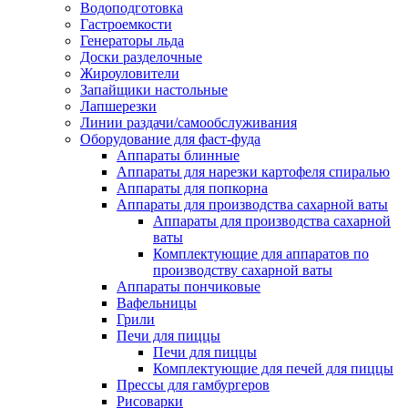
Водоподготовка
Гастроемкости
Генераторы льда
Доски разделочные
Жироуловители
Запайщики настольные
Лапшерезки
Линии раздачи/самообслуживания
Оборудование для фаст-фуда
Аппараты блинные
Аппараты для нарезки картофеля спиралью
Аппараты для попкорна
Аппараты для производства сахарной ваты
Аппараты для производства сахарной
ваты
Комплектующие для аппаратов по
производству сахарной ваты
Аппараты пончиковые
Вафельницы
Грили
Печи для пиццы
Печи для пиццы
Комплектующие для печей для пиццы
Прессы для гамбургеров
Рисоварки