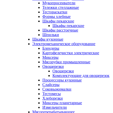
Мукопросеиватели
Тележки стеллажные
Тестораскатки
Формы хлебные
Шкафы пекарские
Шкафы пекарские
Шкафы расстоечные
Шпильки
Шкафы кухонные
Электромеханическое оборудование
Блендеры
Картофелечистки электрические
Миксеры
Мясорубки промышленные
Овощерезки
Овощерезки
Комплектующие для овощерезок
Процессоры кухонные
Слайсеры
Соковыжималки
Тестомесы
Хлеборезки
Миксеры планетарные
Измельчители
Мясоперерабатывающее