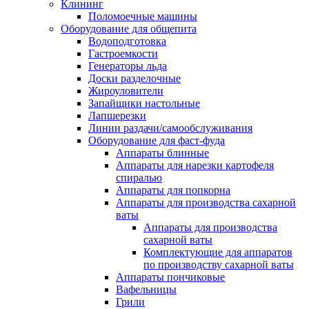
Клининг
Поломоечные машины
Оборудование для общепита
Водоподготовка
Гастроемкости
Генераторы льда
Доски разделочные
Жироуловители
Запайщики настольные
Лапшерезки
Линии раздачи/самообслуживания
Оборудование для фаст-фуда
Аппараты блинные
Аппараты для нарезки картофеля
спиралью
Аппараты для попкорна
Аппараты для производства сахарной
ваты
Аппараты для производства
сахарной ваты
Комплектующие для аппаратов
по производству сахарной ваты
Аппараты пончиковые
Вафельницы
Грили