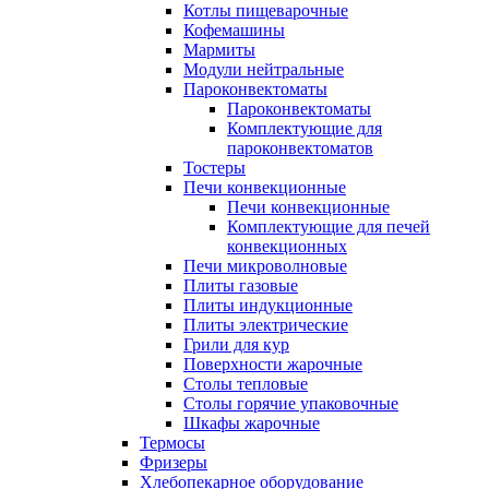
Котлы пищеварочные
Кофемашины
Мармиты
Модули нейтральные
Пароконвектоматы
Пароконвектоматы
Комплектующие для
пароконвектоматов
Тостеры
Печи конвекционные
Печи конвекционные
Комплектующие для печей
конвекционных
Печи микроволновые
Плиты газовые
Плиты индукционные
Плиты электрические
Грили для кур
Поверхности жарочные
Столы тепловые
Столы горячие упаковочные
Шкафы жарочные
Термосы
Фризеры
Хлебопекарное оборудование