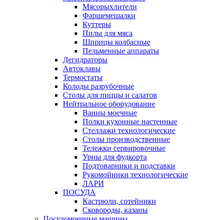
Мясорыхлители
Фаршемешалки
Куттеры
Пилы для мяса
Шприцы колбасные
Пельменные аппараты
Дегидраторы
Автоклавы
Термостаты
Колоды разрубочные
Столы для пиццы и салатов
Нейтральное оборудование
Ванны моечные
Полки кухонные настенные
Стеллажи технологические
Столы производственные
Тележки сервировочные
Урны для фудкорта
Подтоварники и подставки
Рукомойники технологические
ЛАРИ
ПОСУДА
Кастрюли, сотейники
Сковороды, казаны
Посудомоечные машины