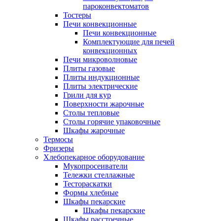
пароконвектоматов
Тостеры
Печи конвекционные
Печи конвекционные
Комплектующие для печей
конвекционных
Печи микроволновые
Плиты газовые
Плиты индукционные
Плиты электрические
Грили для кур
Поверхности жарочные
Столы тепловые
Столы горячие упаковочные
Шкафы жарочные
Термосы
Фризеры
Хлебопекарное оборудование
Мукопросеиватели
Тележки стеллажные
Тестораскатки
Формы хлебные
Шкафы пекарские
Шкафы пекарские
Шкафы расстоечные