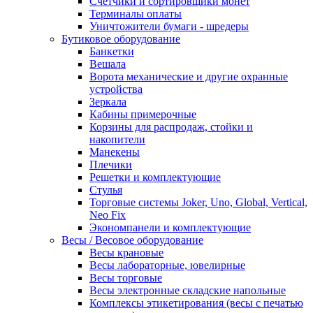
Счетчики и сортировщики монет
Терминалы оплаты
Уничтожители бумаги - шредеры
Бутиковое оборудование
Банкетки
Вешала
Ворота механические и другие охранные
устройства
Зеркала
Кабины примерочные
Корзины для распродаж, стойки и
накопители
Манекены
Плечики
Решетки и комплектующие
Стулья
Торговые системы Joker, Uno, Global, Vertical,
Neo Fix
Экономпанели и комплектующие
Весы / Весовое оборудование
Весы крановые
Весы лабораторные, ювелирные
Весы торговые
Весы электронные складские напольные
Комплексы этикетирования (весы с печатью