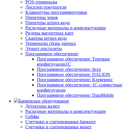
POS-терминалы
Дисплеи покупателя
Клавиатуры программируемые
Принтеры чеков
Принтеры штрих-кода
Расходные материалы и комплектующие
Ридеры магнитных карт
Сканеры штрих-кода
Терминалы сбора данных
Этикет-пистолеты
Программное обеспечение
Программное обеспечение: Типовые
конфигруации1С
Программное обеспечение: ilexx
Программное обеспечение: DALION
Программное обеспечение: Клеверенс
Программное обеспечение: 1С-совместные
конфигруации
Программное обеспечение: DataMobile
Банковское оборудование
Детекторы валют
Расходные материалы и комплектующие
Сейфы
Счетчики и сортировщики банкнот
Счетчики и сортировщики монет