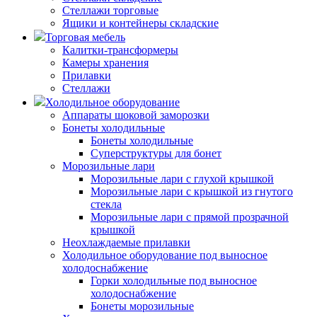
Стеллажи торговые
Ящики и контейнеры складские
Торговая мебель
Калитки-трансформеры
Камеры хранения
Прилавки
Стеллажи
Холодильное оборудование
Аппараты шоковой заморозки
Бонеты холодильные
Бонеты холодильные
Суперструктуры для бонет
Морозильные лари
Морозильные лари с глухой крышкой
Морозильные лари с крышкой из гнутого
стекла
Морозильные лари с прямой прозрачной
крышкой
Неохлаждаемые прилавки
Холодильное оборудование под выносное
холодоснабжение
Горки холодильные под выносное
холодоснабжение
Бонеты морозильные