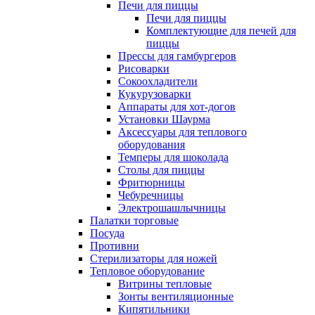
Печи для пиццы
Печи для пиццы
Комплектующие для печей для
пиццы
Прессы для гамбургеров
Рисоварки
Сокоохладители
Кукурузоварки
Аппараты для хот-догов
Установки Шаурма
Аксессуары для теплового
оборудования
Темперы для шоколада
Столы для пиццы
Фритюрницы
Чебуречницы
Электрошашлычницы
Палатки торговые
Посуда
Противни
Стерилизаторы для ножей
Тепловое оборудование
Витрины тепловые
Зонты вентиляционные
Кипятильники