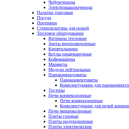
Чебуречницы
Электрошашлычницы
Палатки торговые
Посуда
Противни
Стерилизаторы для ножей
Тепловое оборудование
Витрины тепловые
Зонты вентиляционные
Кипятильники
Котлы пищеварочные
Кофемашины
Мармиты
Модули нейтральные
Пароконвектоматы
Пароконвектоматы
Комплектующие для пароконвекто
Тостеры
Печи конвекционные
Печи конвекционные
Комплектующие для печей конве
Печи микроволновые
Плиты газовые
Плиты индукционные
Плиты электрические