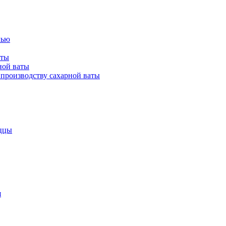
лью
аты
ной ваты
производству сахарной ваты
ццы
я