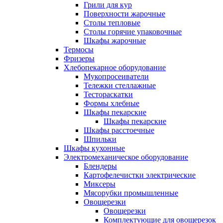
Грили для кур
Поверхности жарочные
Столы тепловые
Столы горячие упаковочные
Шкафы жарочные
Термосы
Фризеры
Хлебопекарное оборудование
Мукопросеиватели
Тележки стеллажные
Тестораскатки
Формы хлебные
Шкафы пекарские
Шкафы пекарские
Шкафы расстоечные
Шпильки
Шкафы кухонные
Электромеханическое оборудование
Блендеры
Картофелечистки электрические
Миксеры
Мясорубки промышленные
Овощерезки
Овощерезки
Комплектующие для овощерезок