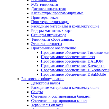
POS-терминалы
Дисплеи покупателя
Клавиатуры программируемые
Принтеры чеков
Принтеры штрих-кода
Расходные материалы и комплектующие
Ридеры магнитных карт
Сканеры штрих-кода
Терминалы сбора данных
Этикет-пистолеты
Программное обеспечение
Программное обеспечение: Типовые к
Программное обеспечение: ilexx
Программное обеспечение: DALION
Программное обеспечение: Клеверенс
Программное обеспечение: 1С-совмест
Программное обеспечение: DataMobile
Банковское оборудование
Детекторы валют
Расходные материалы и комплектующие
Сейфы
Счетчики и сортировщики банкнот
Счетчики и сортировщики монет
Терминалы оплаты