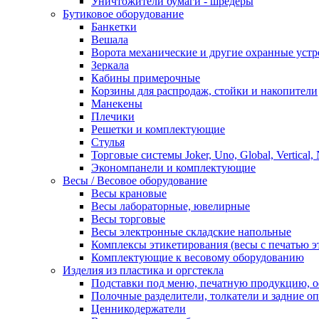
Уничтожители бумаги - шредеры
Бутиковое оборудование
Банкетки
Вешала
Ворота механические и другие охранные устр
Зеркала
Кабины примерочные
Корзины для распродаж, стойки и накопители
Манекены
Плечики
Решетки и комплектующие
Стулья
Торговые системы Joker, Uno, Global, Vertical,
Экономпанели и комплектующие
Весы / Весовое оборудование
Весы крановые
Весы лабораторные, ювелирные
Весы торговые
Весы электронные складские напольные
Комплексы этикетирования (весы с печатью э
Комплектующие к весовому оборудованию
Изделия из пластика и оргстекла
Подставки под меню, печатную продукцию, 
Полочные разделители, толкатели и задние о
Ценникодержатели