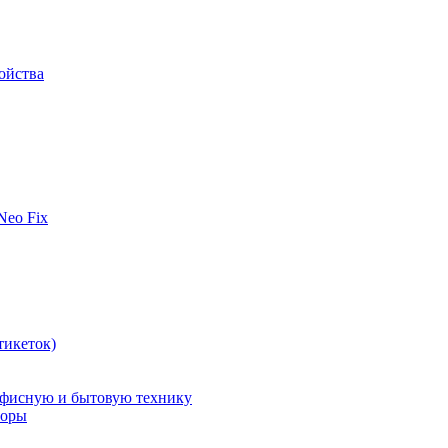
ойства
 Neo Fix
тикеток)
офисную и бытовую технику
поры