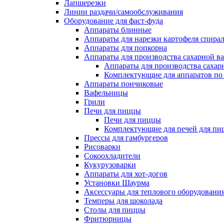
Лапшерезки
Линии раздачи/самообслуживания
Оборудование для фаст-фуда
Аппараты блинные
Аппараты для нарезки картофеля спира
Аппараты для попкорна
Аппараты для производства сахарной в
Аппараты для производства сахар
Комплектующие для аппаратов по 
Аппараты пончиковые
Вафельницы
Грили
Печи для пиццы
Печи для пиццы
Комплектующие для печей для пи
Прессы для гамбургеров
Рисоварки
Сокоохладители
Кукурузоварки
Аппараты для хот-догов
Установки Шаурма
Аксессуары для теплового оборудовани
Темперы для шоколада
Столы для пиццы
Фритюрницы