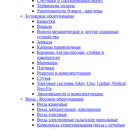
Счетчики и сортировщики монет
Терминалы оплаты
Уничтожители бумаги - шредеры
Бутиковое оборудование
Банкетки
Вешала
Ворота механические и другие охранные
устройства
Зеркала
Кабины примерочные
Корзины для распродаж, стойки и
накопители
Манекены
Плечики
Решетки и комплектующие
Стулья
Торговые системы Joker, Uno, Global, Vertical,
Neo Fix
Экономпанели и комплектующие
Весы / Весовое оборудование
Весы крановые
Весы лабораторные, ювелирные
Весы торговые
Весы электронные складские напольные
Комплексы этикетирования (весы с печатью