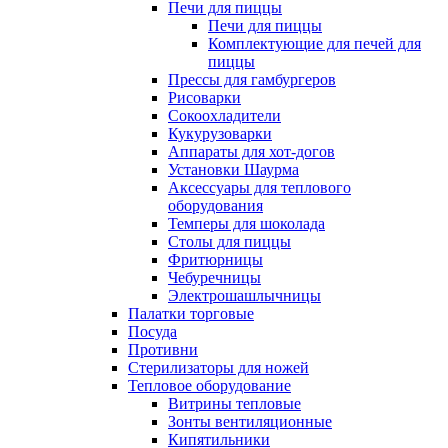
Печи для пиццы
Печи для пиццы
Комплектующие для печей для
пиццы
Прессы для гамбургеров
Рисоварки
Сокоохладители
Кукурузоварки
Аппараты для хот-догов
Установки Шаурма
Аксессуары для теплового
оборудования
Темперы для шоколада
Столы для пиццы
Фритюрницы
Чебуречницы
Электрошашлычницы
Палатки торговые
Посуда
Противни
Стерилизаторы для ножей
Тепловое оборудование
Витрины тепловые
Зонты вентиляционные
Кипятильники