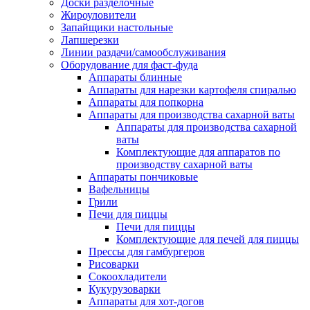
Доски разделочные
Жироуловители
Запайщики настольные
Лапшерезки
Линии раздачи/самообслуживания
Оборудование для фаст-фуда
Аппараты блинные
Аппараты для нарезки картофеля спиралью
Аппараты для попкорна
Аппараты для производства сахарной ваты
Аппараты для производства сахарной
ваты
Комплектующие для аппаратов по
производству сахарной ваты
Аппараты пончиковые
Вафельницы
Грили
Печи для пиццы
Печи для пиццы
Комплектующие для печей для пиццы
Прессы для гамбургеров
Рисоварки
Сокоохладители
Кукурузоварки
Аппараты для хот-догов