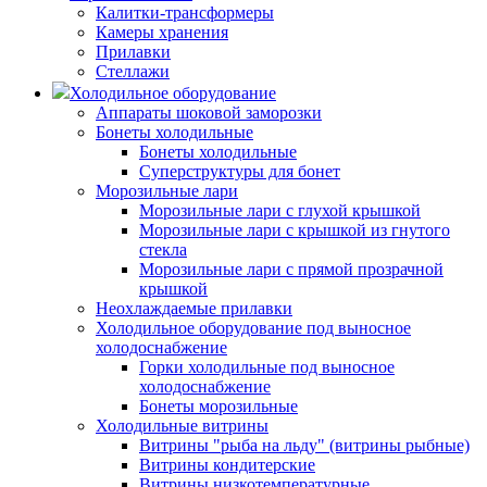
Калитки-трансформеры
Камеры хранения
Прилавки
Стеллажи
Холодильное оборудование
Аппараты шоковой заморозки
Бонеты холодильные
Бонеты холодильные
Суперструктуры для бонет
Морозильные лари
Морозильные лари с глухой крышкой
Морозильные лари с крышкой из гнутого
стекла
Морозильные лари с прямой прозрачной
крышкой
Неохлаждаемые прилавки
Холодильное оборудование под выносное
холодоснабжение
Горки холодильные под выносное
холодоснабжение
Бонеты морозильные
Холодильные витрины
Витрины "рыба на льду" (витрины рыбные)
Витрины кондитерские
Витрины низкотемпературные