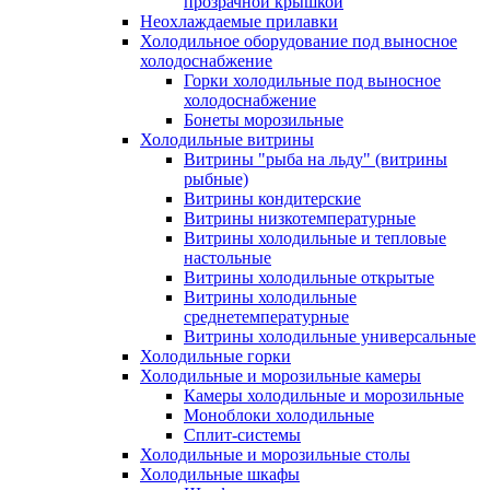
прозрачной крышкой
Неохлаждаемые прилавки
Холодильное оборудование под выносное
холодоснабжение
Горки холодильные под выносное
холодоснабжение
Бонеты морозильные
Холодильные витрины
Витрины "рыба на льду" (витрины
рыбные)
Витрины кондитерские
Витрины низкотемпературные
Витрины холодильные и тепловые
настольные
Витрины холодильные открытые
Витрины холодильные
среднетемпературные
Витрины холодильные универсальные
Холодильные горки
Холодильные и морозильные камеры
Камеры холодильные и морозильные
Моноблоки холодильные
Сплит-системы
Холодильные и морозильные столы
Холодильные шкафы