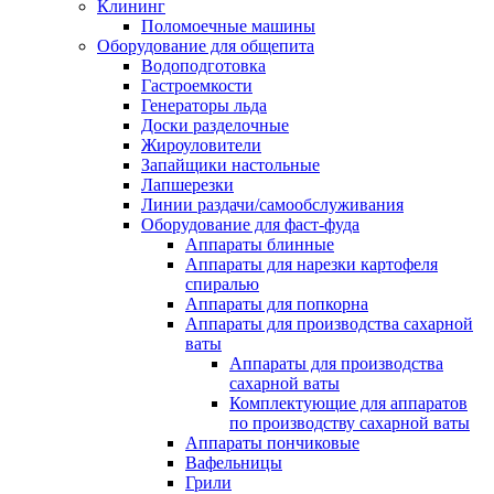
Клининг
Поломоечные машины
Оборудование для общепита
Водоподготовка
Гастроемкости
Генераторы льда
Доски разделочные
Жироуловители
Запайщики настольные
Лапшерезки
Линии раздачи/самообслуживания
Оборудование для фаст-фуда
Аппараты блинные
Аппараты для нарезки картофеля
спиралью
Аппараты для попкорна
Аппараты для производства сахарной
ваты
Аппараты для производства
сахарной ваты
Комплектующие для аппаратов
по производству сахарной ваты
Аппараты пончиковые
Вафельницы
Грили