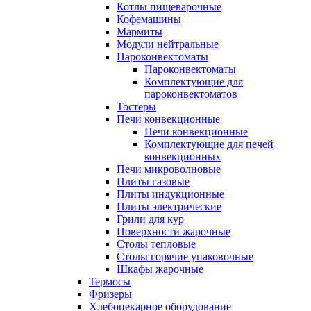
Котлы пищеварочные
Кофемашины
Мармиты
Модули нейтральные
Пароконвектоматы
Пароконвектоматы
Комплектующие для
пароконвектоматов
Тостеры
Печи конвекционные
Печи конвекционные
Комплектующие для печей
конвекционных
Печи микроволновые
Плиты газовые
Плиты индукционные
Плиты электрические
Грили для кур
Поверхности жарочные
Столы тепловые
Столы горячие упаковочные
Шкафы жарочные
Термосы
Фризеры
Хлебопекарное оборудование