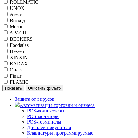
ROLLMATIC
UNOX
Атеси
Восход
Мекон
APACH
BECKERS
Foodatlas
Hessen
XINXIN
RADAX
Онега
Fimar
FLAMIC
Защита от вирусов
Автоматизация торговли и бизнеса
POS-компьютеры
POS-мониторы
POS-терминалы
Дисплеи покупателя
Клавиатуры программируемые