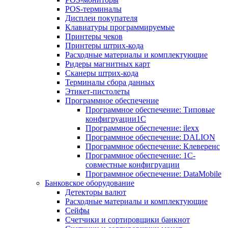
POS-терминалы
Дисплеи покупателя
Клавиатуры программируемые
Принтеры чеков
Принтеры штрих-кода
Расходные материалы и комплектующие
Ридеры магнитных карт
Сканеры штрих-кода
Терминалы сбора данных
Этикет-пистолеты
Программное обеспечение
Программное обеспечение: Типовые
конфигруации1С
Программное обеспечение: ilexx
Программное обеспечение: DALION
Программное обеспечение: Клеверенс
Программное обеспечение: 1С-
совместные конфигруации
Программное обеспечение: DataMobile
Банковское оборудование
Детекторы валют
Расходные материалы и комплектующие
Сейфы
Счетчики и сортировщики банкнот