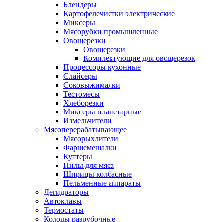
Блендеры
Картофелечистки электрические
Миксеры
Мясорубки промышленные
Овощерезки
Овощерезки
Комплектующие для овощерезок
Процессоры кухонные
Слайсеры
Соковыжималки
Тестомесы
Хлеборезки
Миксеры планетарные
Измельчители
Мясоперерабатывающее
Мясорыхлители
Фаршемешалки
Куттеры
Пилы для мяса
Шприцы колбасные
Пельменные аппараты
Дегидраторы
Автоклавы
Термостаты
Колоды разрубочные