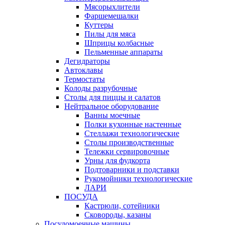
Мясорыхлители
Фаршемешалки
Куттеры
Пилы для мяса
Шприцы колбасные
Пельменные аппараты
Дегидраторы
Автоклавы
Термостаты
Колоды разрубочные
Столы для пиццы и салатов
Нейтральное оборудование
Ванны моечные
Полки кухонные настенные
Стеллажи технологические
Столы производственные
Тележки сервировочные
Урны для фудкорта
Подтоварники и подставки
Рукомойники технологические
ЛАРИ
ПОСУДА
Кастрюли, сотейники
Сковороды, казаны
Посудомоечные машины