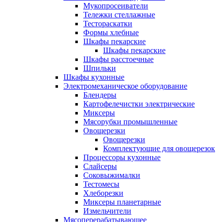
Мукопросеиватели
Тележки стеллажные
Тестораскатки
Формы хлебные
Шкафы пекарские
Шкафы пекарские
Шкафы расстоечные
Шпильки
Шкафы кухонные
Электромеханическое оборудование
Блендеры
Картофелечистки электрические
Миксеры
Мясорубки промышленные
Овощерезки
Овощерезки
Комплектующие для овощерезок
Процессоры кухонные
Слайсеры
Соковыжималки
Тестомесы
Хлеборезки
Миксеры планетарные
Измельчители
Мясоперерабатывающее