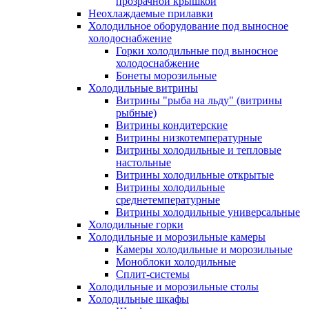
прозрачной крышкой
Неохлаждаемые прилавки
Холодильное оборудование под выносное
холодоснабжение
Горки холодильные под выносное
холодоснабжение
Бонеты морозильные
Холодильные витрины
Витрины "рыба на льду" (витрины
рыбные)
Витрины кондитерские
Витрины низкотемпературные
Витрины холодильные и тепловые
настольные
Витрины холодильные открытые
Витрины холодильные
среднетемпературные
Витрины холодильные универсальные
Холодильные горки
Холодильные и морозильные камеры
Камеры холодильные и морозильные
Моноблоки холодильные
Сплит-системы
Холодильные и морозильные столы
Холодильные шкафы