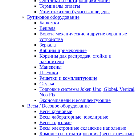
Счетчики и сортировщики монет
Терминалы оплаты
Уничтожители бумаги - шредеры
Бутиковое оборудование
Банкетки
Вешала
Ворота механические и другие охранные
устройства
Зеркала
Кабины примерочные
Корзины для распродаж, стойки и
накопители
Манекены
Плечики
Решетки и комплектующие
Стулья
Торговые системы Joker, Uno, Global, Vertical,
Neo Fix
Экономпанели и комплектующие
Весы / Весовое оборудование
Весы крановые
Весы лабораторные, ювелирные
Весы торговые
Весы электронные складские напольные
Комплексы этикетирования (весы с печатью