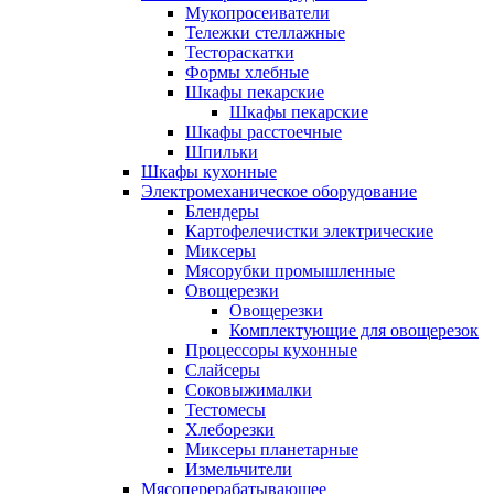
Мукопросеиватели
Тележки стеллажные
Тестораскатки
Формы хлебные
Шкафы пекарские
Шкафы пекарские
Шкафы расстоечные
Шпильки
Шкафы кухонные
Электромеханическое оборудование
Блендеры
Картофелечистки электрические
Миксеры
Мясорубки промышленные
Овощерезки
Овощерезки
Комплектующие для овощерезок
Процессоры кухонные
Слайсеры
Соковыжималки
Тестомесы
Хлеборезки
Миксеры планетарные
Измельчители
Мясоперерабатывающее