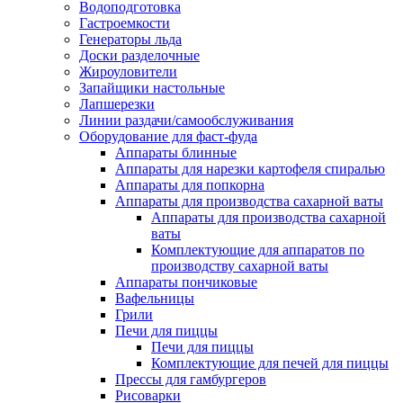
Водоподготовка
Гастроемкости
Генераторы льда
Доски разделочные
Жироуловители
Запайщики настольные
Лапшерезки
Линии раздачи/самообслуживания
Оборудование для фаст-фуда
Аппараты блинные
Аппараты для нарезки картофеля спиралью
Аппараты для попкорна
Аппараты для производства сахарной ваты
Аппараты для производства сахарной
ваты
Комплектующие для аппаратов по
производству сахарной ваты
Аппараты пончиковые
Вафельницы
Грили
Печи для пиццы
Печи для пиццы
Комплектующие для печей для пиццы
Прессы для гамбургеров
Рисоварки