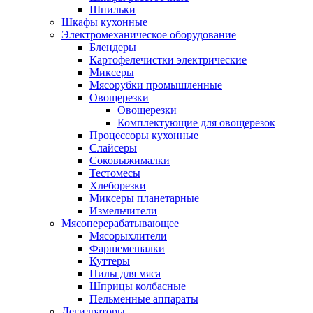
Шпильки
Шкафы кухонные
Электромеханическое оборудование
Блендеры
Картофелечистки электрические
Миксеры
Мясорубки промышленные
Овощерезки
Овощерезки
Комплектующие для овощерезок
Процессоры кухонные
Слайсеры
Соковыжималки
Тестомесы
Хлеборезки
Миксеры планетарные
Измельчители
Мясоперерабатывающее
Мясорыхлители
Фаршемешалки
Куттеры
Пилы для мяса
Шприцы колбасные
Пельменные аппараты
Дегидраторы