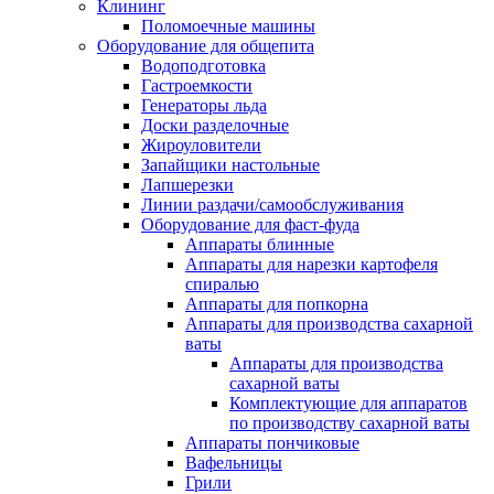
Клининг
Поломоечные машины
Оборудование для общепита
Водоподготовка
Гастроемкости
Генераторы льда
Доски разделочные
Жироуловители
Запайщики настольные
Лапшерезки
Линии раздачи/самообслуживания
Оборудование для фаст-фуда
Аппараты блинные
Аппараты для нарезки картофеля
спиралью
Аппараты для попкорна
Аппараты для производства сахарной
ваты
Аппараты для производства
сахарной ваты
Комплектующие для аппаратов
по производству сахарной ваты
Аппараты пончиковые
Вафельницы
Грили