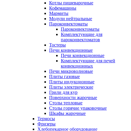
Котлы пищеварочные
Кофемашины
Мармиты
Модули нейтральные
Пароконвектоматы
Пароконвектоматы
Комплектующие для
пароконвектоматов
Тостеры
Печи конвекционные
Печи конвекционные
Комплектующие для печей
конвекционных
Печи микроволновые
Плиты газовые
Плиты индукционные
Плиты электрические
Грили для кур
Поверхности жарочные
Столы тепловые
Столы горячие упаковочные
Шкафы жарочные
Термосы
Фризеры
Хлебопекарное оборудование