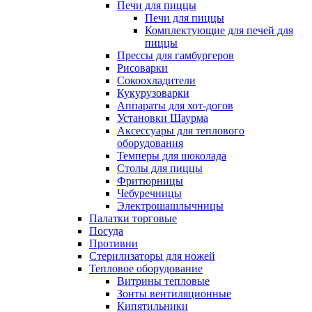
Печи для пиццы
Печи для пиццы
Комплектующие для печей для
пиццы
Прессы для гамбургеров
Рисоварки
Сокоохладители
Кукурузоварки
Аппараты для хот-догов
Установки Шаурма
Аксессуары для теплового
оборудования
Темперы для шоколада
Столы для пиццы
Фритюрницы
Чебуречницы
Электрошашлычницы
Палатки торговые
Посуда
Противни
Стерилизаторы для ножей
Тепловое оборудование
Витрины тепловые
Зонты вентиляционные
Кипятильники