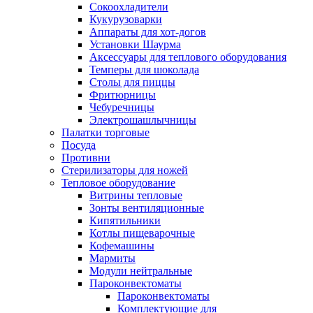
Сокоохладители
Кукурузоварки
Аппараты для хот-догов
Установки Шаурма
Аксессуары для теплового оборудования
Темперы для шоколада
Столы для пиццы
Фритюрницы
Чебуречницы
Электрошашлычницы
Палатки торговые
Посуда
Противни
Стерилизаторы для ножей
Тепловое оборудование
Витрины тепловые
Зонты вентиляционные
Кипятильники
Котлы пищеварочные
Кофемашины
Мармиты
Модули нейтральные
Пароконвектоматы
Пароконвектоматы
Комплектующие для