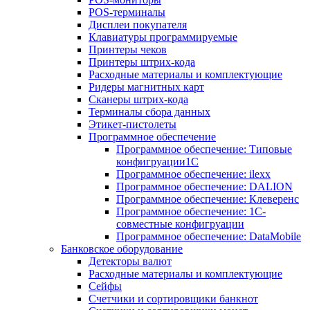
POS-терминалы
Дисплеи покупателя
Клавиатуры программируемые
Принтеры чеков
Принтеры штрих-кода
Расходные материалы и комплектующие
Ридеры магнитных карт
Сканеры штрих-кода
Терминалы сбора данных
Этикет-пистолеты
Программное обеспечение
Программное обеспечение: Типовые
конфигруации1С
Программное обеспечение: ilexx
Программное обеспечение: DALION
Программное обеспечение: Клеверенс
Программное обеспечение: 1С-
совместные конфигруации
Программное обеспечение: DataMobile
Банковское оборудование
Детекторы валют
Расходные материалы и комплектующие
Сейфы
Счетчики и сортировщики банкнот