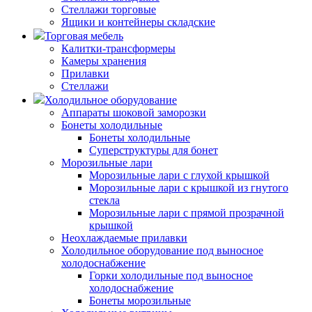
Стеллажи торговые
Ящики и контейнеры складские
Торговая мебель
Калитки-трансформеры
Камеры хранения
Прилавки
Стеллажи
Холодильное оборудование
Аппараты шоковой заморозки
Бонеты холодильные
Бонеты холодильные
Суперструктуры для бонет
Морозильные лари
Морозильные лари с глухой крышкой
Морозильные лари с крышкой из гнутого
стекла
Морозильные лари с прямой прозрачной
крышкой
Неохлаждаемые прилавки
Холодильное оборудование под выносное
холодоснабжение
Горки холодильные под выносное
холодоснабжение
Бонеты морозильные