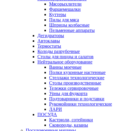
Мясорыхлители
Фаршемешалки
Куттеры
Пилы для мяса
Шприцы колбасные
Пельменные аппараты
Дегидраторы
Автоклавы
Термостаты
Колоды разрубочные
Столы для пиццы и салатов
Нейтральное оборудование
Ванны моечные
Полки кухонные настенные
Стеллажи технологические
Столы производственные
Тележки сервировочные
Урны для фудкорта
Подтоварники и подставки
Рукомойники технологические
ЛАРИ
ПОСУДА
Кастрюли, сотейники
Сковороды, казаны
Посудомоечные машины