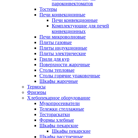
пароконвектоматов
Тостеры
Печи конвекционные
Печи конвекционные
Комплектующие для печей
конвекционных
Печи микроволновые
Плиты газовые
Плиты индукционные
Плиты электрические
Грили для кур
Поверхности жарочные
Столы тепловые
Столы горячие упаковочные
Шкафы жарочные
Термосы
Фризеры
Хлебопекарное оборудование
Мукопросеиватели
Тележки стеллажные
Тестораскатки
Формы хлебные
Шкафы пекарские
Шкафы пекарские
Шкафы расстоечные