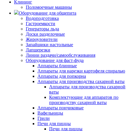
Клининг
Поломоечные машины
Оборудование для общепита
Водоподготовка
Гастроемкости
Генераторы льда
Доски разделочные
Жироуловители
Запайщики настольные
Лапшерезки
Линии раздачи/самообслуживания
Оборудование для фаст-фуда
Аппараты блинные
Аппараты для нарезки картофеля спиралью
Аппараты для попкорна
Аппараты для производства сахарной ваты
Аппараты для производства сахарной
ваты
Комплектующие для аппаратов по
производству сахарной ваты
Аппараты пончиковые
Вафельницы
Грили
Печи для пиццы
Печи для пиццы