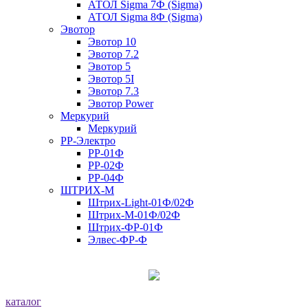
АТОЛ Sigma 7Ф (Sigma)
АТОЛ Sigma 8Ф (Sigma)
Эвотор
Эвотор 10
Эвотор 7.2
Эвотор 5
Эвотор 5I
Эвотор 7.3
Эвотор Power
Меркурий
Меркурий
РР-Электро
РР-01Ф
РР-02Ф
РР-04Ф
ШТРИХ-М
Штрих-Light-01Ф/02Ф
Штрих-М-01Ф/02Ф
Штрих-ФР-01Ф
Элвес-ФР-Ф
каталог