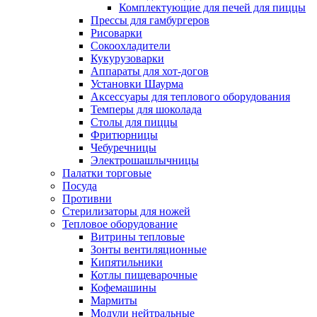
Комплектующие для печей для пиццы
Прессы для гамбургеров
Рисоварки
Сокоохладители
Кукурузоварки
Аппараты для хот-догов
Установки Шаурма
Аксессуары для теплового оборудования
Темперы для шоколада
Столы для пиццы
Фритюрницы
Чебуречницы
Электрошашлычницы
Палатки торговые
Посуда
Противни
Стерилизаторы для ножей
Тепловое оборудование
Витрины тепловые
Зонты вентиляционные
Кипятильники
Котлы пищеварочные
Кофемашины
Мармиты
Модули нейтральные