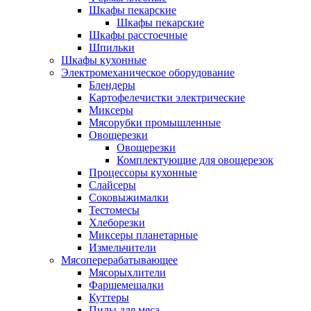
Шкафы пекарские
Шкафы пекарские
Шкафы расстоечные
Шпильки
Шкафы кухонные
Электромеханическое оборудование
Блендеры
Картофелечистки электрические
Миксеры
Мясорубки промышленные
Овощерезки
Овощерезки
Комплектующие для овощерезок
Процессоры кухонные
Слайсеры
Соковыжималки
Тестомесы
Хлеборезки
Миксеры планетарные
Измельчители
Мясоперерабатывающее
Мясорыхлители
Фаршемешалки
Куттеры
Пилы для мяса