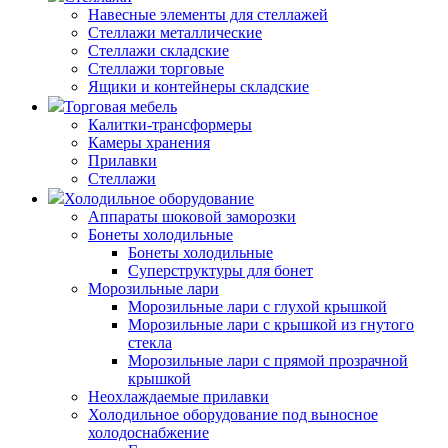
Навесные элементы для стеллажей
Стеллажи металлические
Стеллажи складские
Стеллажи торговые
Ящики и контейнеры складские
Торговая мебель
Калитки-трансформеры
Камеры хранения
Прилавки
Стеллажи
Холодильное оборудование
Аппараты шоковой заморозки
Бонеты холодильные
Бонеты холодильные
Суперструктуры для бонет
Морозильные лари
Морозильные лари с глухой крышкой
Морозильные лари с крышкой из гнутого
стекла
Морозильные лари с прямой прозрачной
крышкой
Неохлаждаемые прилавки
Холодильное оборудование под выносное
холодоснабжение