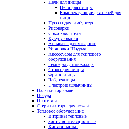
Печи для пиццы
Печи для пиццы
Комплектующие для печей для
пиццы
Прессы для гамбургеров
Рисоварки
Сокоохладители
Кукурузоварки
Аппараты для хот-догов
Установки Шаурма
Аксессуары для теплового
оборудования
Темперы для шоколада
Столы для пиццы
Фритюрницы
Чебуречницы
Электрошашлычницы
Палатки торговые
Посуда
Противни
Стерилизаторы для ножей
Тепловое оборудование
Витрины тепловые
Зонты вентиляционные
Кипятильники