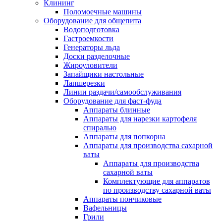
Клининг
Поломоечные машины
Оборудование для общепита
Водоподготовка
Гастроемкости
Генераторы льда
Доски разделочные
Жироуловители
Запайщики настольные
Лапшерезки
Линии раздачи/самообслуживания
Оборудование для фаст-фуда
Аппараты блинные
Аппараты для нарезки картофеля
спиралью
Аппараты для попкорна
Аппараты для производства сахарной
ваты
Аппараты для производства
сахарной ваты
Комплектующие для аппаратов
по производству сахарной ваты
Аппараты пончиковые
Вафельницы
Грили