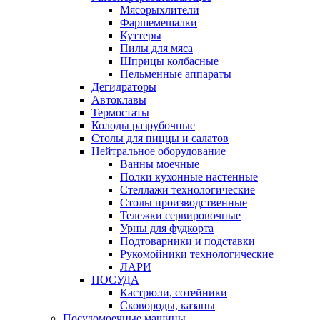
Мясорыхлители
Фаршемешалки
Куттеры
Пилы для мяса
Шприцы колбасные
Пельменные аппараты
Дегидраторы
Автоклавы
Термостаты
Колоды разрубочные
Столы для пиццы и салатов
Нейтральное оборудование
Ванны моечные
Полки кухонные настенные
Стеллажи технологические
Столы производственные
Тележки сервировочные
Урны для фудкорта
Подтоварники и подставки
Рукомойники технологические
ЛАРИ
ПОСУДА
Кастрюли, сотейники
Сковороды, казаны
Посудомоечные машины