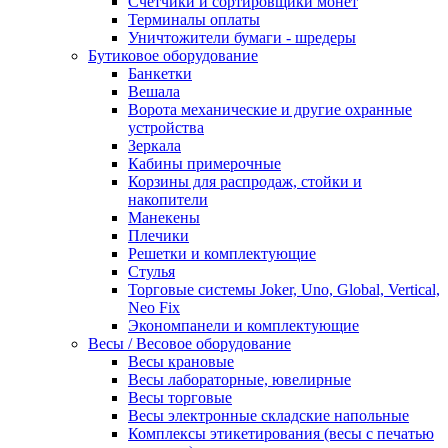
Счетчики и сортировщики монет
Терминалы оплаты
Уничтожители бумаги - шредеры
Бутиковое оборудование
Банкетки
Вешала
Ворота механические и другие охранные
устройства
Зеркала
Кабины примерочные
Корзины для распродаж, стойки и
накопители
Манекены
Плечики
Решетки и комплектующие
Стулья
Торговые системы Joker, Uno, Global, Vertical,
Neo Fix
Экономпанели и комплектующие
Весы / Весовое оборудование
Весы крановые
Весы лабораторные, ювелирные
Весы торговые
Весы электронные складские напольные
Комплексы этикетирования (весы с печатью