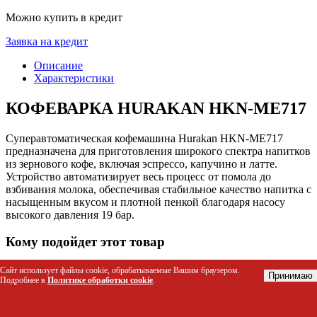
Можно купить в кредит
Заявка на кредит
Описание
Характеристики
КОФЕВАРКА HURAKAN HKN-ME717
Суперавтоматическая кофемашина Hurakan HKN-ME717
предназначена для приготовления широкого спектра напитков
из зернового кофе, включая эспрессо, капучино и латте.
Устройство автоматизирует весь процесс от помола до
взбивания молока, обеспечивая стабильное качество напитка с
насыщенным вкусом и плотной пенкой благодаря насосу
высокого давления 19 бар.
Кому подойдет этот товар
Домашним ценителям кофе, желающим получать
Сайт использует файлы cookie, обрабатываемые Вашим браузером.
Принимаю
Подробнее в
Политике обработки cookie
.
напитки кафе-уровня без лишних усилий
Владельцам небольших кофеен, баров и ресторанов для
быстрого обслуживания гостей