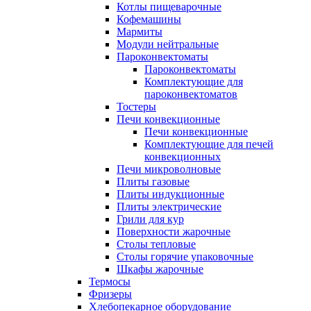
Котлы пищеварочные
Кофемашины
Мармиты
Модули нейтральные
Пароконвектоматы
Пароконвектоматы
Комплектующие для
пароконвектоматов
Тостеры
Печи конвекционные
Печи конвекционные
Комплектующие для печей
конвекционных
Печи микроволновые
Плиты газовые
Плиты индукционные
Плиты электрические
Грили для кур
Поверхности жарочные
Столы тепловые
Столы горячие упаковочные
Шкафы жарочные
Термосы
Фризеры
Хлебопекарное оборудование