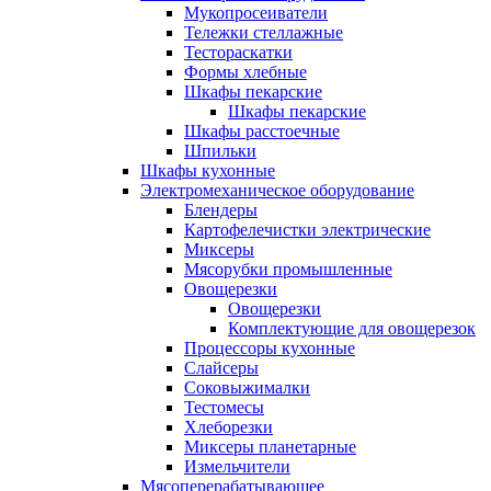
Мукопросеиватели
Тележки стеллажные
Тестораскатки
Формы хлебные
Шкафы пекарские
Шкафы пекарские
Шкафы расстоечные
Шпильки
Шкафы кухонные
Электромеханическое оборудование
Блендеры
Картофелечистки электрические
Миксеры
Мясорубки промышленные
Овощерезки
Овощерезки
Комплектующие для овощерезок
Процессоры кухонные
Слайсеры
Соковыжималки
Тестомесы
Хлеборезки
Миксеры планетарные
Измельчители
Мясоперерабатывающее