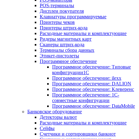
POS-терминалы
Дисплеи покупателя
Клавиатуры программируемые
Принтеры чеков
Принтеры штрих-кода
Расходные материалы и комплектующие
Ридеры магнитных карт
Сканеры штрих-кода
Терминалы сбора данных
Этикет-пистолеты
Программное обеспечение
Программное обеспечение: Типовые
конфигруации1С
Программное обеспечение: ilexx
Программное обеспечение: DALION
Программное обеспечение: Клеверенс
Программное обеспечение: 1С-
совместные конфигруации
Программное обеспечение: DataMobile
Банковское оборудование
Детекторы валют
Расходные материалы и комплектующие
Сейфы
Счетчики и сортировщики банкнот