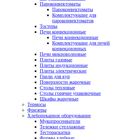
Пароконвектоматы
Пароконвектоматы
Комплектующие для
пароконвектоматов
Тостеры
Печи конвекционные
Печи конвекционные
Комплектующие для печей
конвекционных
Печи микроволновые
Плиты газовые
Плиты индукционные
Плиты электрические
Грили для кур
Поверхности жарочные
Столы тепловые
Столы горячие упаковочные
Шкафы жарочные
Термосы
Фризеры
Хлебопекарное оборудование
Мукопросеиватели
Тележки стеллажные
Тестораскатки
Формы хлебные