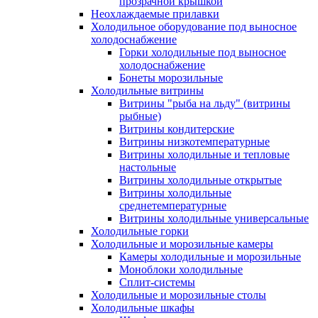
прозрачной крышкой
Неохлаждаемые прилавки
Холодильное оборудование под выносное
холодоснабжение
Горки холодильные под выносное
холодоснабжение
Бонеты морозильные
Холодильные витрины
Витрины "рыба на льду" (витрины
рыбные)
Витрины кондитерские
Витрины низкотемпературные
Витрины холодильные и тепловые
настольные
Витрины холодильные открытые
Витрины холодильные
среднетемпературные
Витрины холодильные универсальные
Холодильные горки
Холодильные и морозильные камеры
Камеры холодильные и морозильные
Моноблоки холодильные
Сплит-системы
Холодильные и морозильные столы
Холодильные шкафы