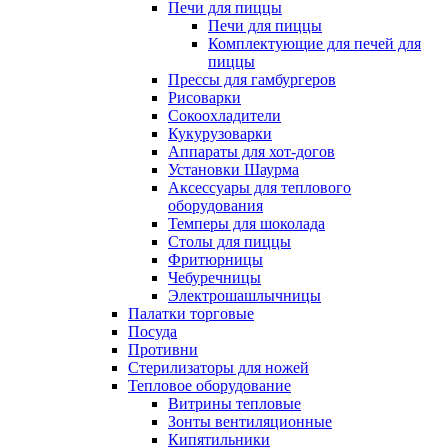
Печи для пиццы
Печи для пиццы
Комплектующие для печей для
пиццы
Прессы для гамбургеров
Рисоварки
Сокоохладители
Кукурузоварки
Аппараты для хот-догов
Установки Шаурма
Аксессуары для теплового
оборудования
Темперы для шоколада
Столы для пиццы
Фритюрницы
Чебуречницы
Электрошашлычницы
Палатки торговые
Посуда
Противни
Стерилизаторы для ножей
Тепловое оборудование
Витрины тепловые
Зонты вентиляционные
Кипятильники