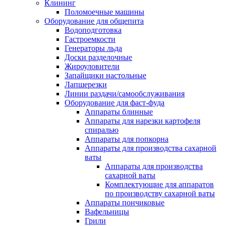
Клининг
Поломоечные машины
Оборудование для общепита
Водоподготовка
Гастроемкости
Генераторы льда
Доски разделочные
Жироуловители
Запайщики настольные
Лапшерезки
Линии раздачи/самообслуживания
Оборудование для фаст-фуда
Аппараты блинные
Аппараты для нарезки картофеля
спиралью
Аппараты для попкорна
Аппараты для производства сахарной
ваты
Аппараты для производства
сахарной ваты
Комплектующие для аппаратов
по производству сахарной ваты
Аппараты пончиковые
Вафельницы
Грили