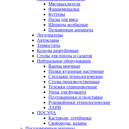
Мясорыхлители
Фаршемешалки
Куттеры
Пилы для мяса
Шприцы колбасные
Пельменные аппараты
Дегидраторы
Автоклавы
Термостаты
Колоды разрубочные
Столы для пиццы и салатов
Нейтральное оборудование
Ванны моечные
Полки кухонные настенные
Стеллажи технологические
Столы производственные
Тележки сервировочные
Урны для фудкорта
Подтоварники и подставки
Рукомойники технологические
ЛАРИ
ПОСУДА
Кастрюли, сотейники
Сковороды, казаны
Посудомоечные машины