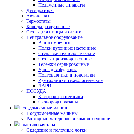
Пельменные аппараты
Дегидраторы
Автоклавы
Термостаты
Колоды разрубочные
Столы для пиццы и салатов
Нейтральное оборудование
Ванны моечные
Полки кухонные настенные
Стеллажи технологические
Столы производственные
Тележки сервировочные
Урны для фудкорта
Подтоварники и подставки
Рукомойники технологические
ЛАРИ
ПОСУДА
Кастрюли, сотейники
Сковороды, казаны
Посудомоечные машины
Посудомоечные машины
Расходные материалы и комплектующие
Пластиковая тара
Складские и полочные лотки