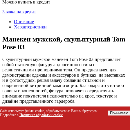
Можно купить в кредит
Заявка на кредит
Описание
Характеристики
Манекен мужской, скульптурный Tom
Pose 03
Скульптурный мужской манекен Tom Pose 03 представляет
собой статичную фигуру андрогинного типа с
реалистичными пропорциями тела. Он предназначен для
демонстрации одежды и аксессуаров в бутиках, на выставках
и в фотостудиях, решая задачу создания стильной и
современной витринной композиции. Благодаря отсутствию
головы и конечностей, фигура позволяет сосредоточить
внимание покупателя исключительно на крое, текстуре и
дизайне представленного гардероба.
Сайт использует файлы cookie, обрабатываемые Вашим браузером.
Кому подойдет этот товар
Принимаю
Подробнее в
Политике обработки cookie
.
Владельцам бутиков мужской и унисекс одежды для
оформления витрин