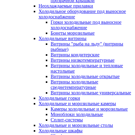
прозрачной крышкой
Неохлаждаемые прилавки
Холодильное оборудование под выносное
холодоснабжение
Горки холодильные под выносное
холодоснабжение
Бонеты морозильные
Холодильные витрины
Витрины "рыба на льду" (витрины
рыбные)
Витрины кондитерские
Витрины низкотемпературные
Витрины холодильные и тепловые
настольные
Витрины холодильные открытые
Витрины холодильные
среднетемпературные
Витрины холодильные универсальные
Холодильные горки
Холодильные и морозильные камеры
Камеры холодильные и морозильные
Моноблоки холодильные
Сплит-системы
Холодильные и морозильные столы
Холодильные шкафы