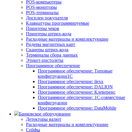
POS-компьютеры
POS-мониторы
POS-терминалы
Дисплеи покупателя
Клавиатуры программируемые
Принтеры чеков
Принтеры штрих-кода
Расходные материалы и комплектующие
Ридеры магнитных карт
Сканеры штрих-кода
Терминалы сбора данных
Этикет-пистолеты
Программное обеспечение
Программное обеспечение: Типовые
конфигруации1С
Программное обеспечение: ilexx
Программное обеспечение: DALION
Программное обеспечение: Клеверенс
Программное обеспечение: 1С-совместные
конфигруации
Программное обеспечение: DataMobile
Банковское оборудование
Детекторы валют
Расходные материалы и комплектующие
Сейфы