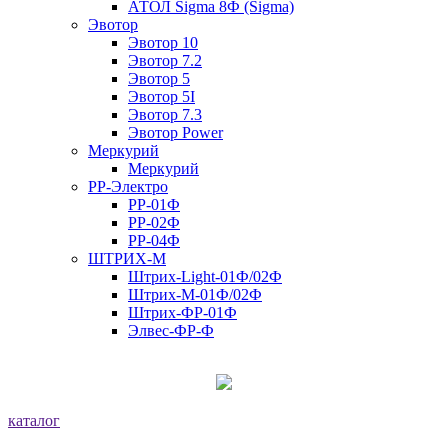
АТОЛ Sigma 8Ф (Sigma)
Эвотор
Эвотор 10
Эвотор 7.2
Эвотор 5
Эвотор 5I
Эвотор 7.3
Эвотор Power
Меркурий
Меркурий
РР-Электро
РР-01Ф
РР-02Ф
РР-04Ф
ШТРИХ-М
Штрих-Light-01Ф/02Ф
Штрих-М-01Ф/02Ф
Штрих-ФР-01Ф
Элвес-ФР-Ф
каталог