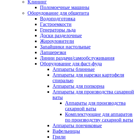
Клининг
Поломоечные машины
Оборудование для общепита
Водоподготовка
Гастроемкости
Генераторы льда
Доски разделочные
Жироуловители
Запайщики настольные
Лапшерезки
Линии раздачи/самообслуживания
Оборудование для фаст-фуда
Аппараты блинные
Аппараты для нарезки картофеля
спиралью
Аппараты для попкорна
Аппараты для производства сахарной
ваты
Аппараты для производства
сахарной ваты
Комплектующие для аппаратов
по производству сахарной ваты
Аппараты пончиковые
Вафельницы
Грили