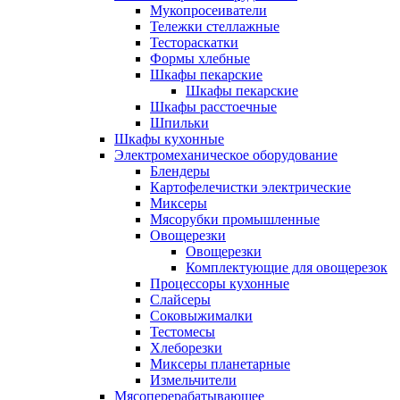
Мукопросеиватели
Тележки стеллажные
Тестораскатки
Формы хлебные
Шкафы пекарские
Шкафы пекарские
Шкафы расстоечные
Шпильки
Шкафы кухонные
Электромеханическое оборудование
Блендеры
Картофелечистки электрические
Миксеры
Мясорубки промышленные
Овощерезки
Овощерезки
Комплектующие для овощерезок
Процессоры кухонные
Слайсеры
Соковыжималки
Тестомесы
Хлеборезки
Миксеры планетарные
Измельчители
Мясоперерабатывающее