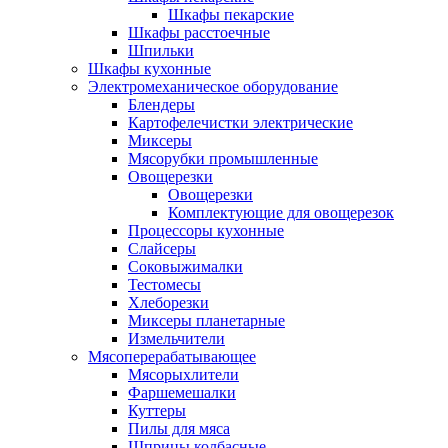
Шкафы пекарские
Шкафы расстоечные
Шпильки
Шкафы кухонные
Электромеханическое оборудование
Блендеры
Картофелечистки электрические
Миксеры
Мясорубки промышленные
Овощерезки
Овощерезки
Комплектующие для овощерезок
Процессоры кухонные
Слайсеры
Соковыжималки
Тестомесы
Хлеборезки
Миксеры планетарные
Измельчители
Мясоперерабатывающее
Мясорыхлители
Фаршемешалки
Куттеры
Пилы для мяса
Шприцы колбасные