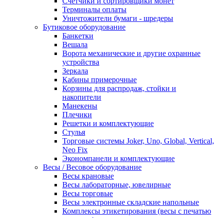
Счетчики и сортировщики монет
Терминалы оплаты
Уничтожители бумаги - шредеры
Бутиковое оборудование
Банкетки
Вешала
Ворота механические и другие охранные
устройства
Зеркала
Кабины примерочные
Корзины для распродаж, стойки и
накопители
Манекены
Плечики
Решетки и комплектующие
Стулья
Торговые системы Joker, Uno, Global, Vertical,
Neo Fix
Экономпанели и комплектующие
Весы / Весовое оборудование
Весы крановые
Весы лабораторные, ювелирные
Весы торговые
Весы электронные складские напольные
Комплексы этикетирования (весы с печатью