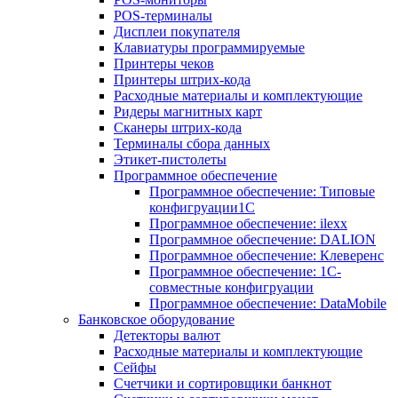
POS-терминалы
Дисплеи покупателя
Клавиатуры программируемые
Принтеры чеков
Принтеры штрих-кода
Расходные материалы и комплектующие
Ридеры магнитных карт
Сканеры штрих-кода
Терминалы сбора данных
Этикет-пистолеты
Программное обеспечение
Программное обеспечение: Типовые
конфигруации1С
Программное обеспечение: ilexx
Программное обеспечение: DALION
Программное обеспечение: Клеверенс
Программное обеспечение: 1С-
совместные конфигруации
Программное обеспечение: DataMobile
Банковское оборудование
Детекторы валют
Расходные материалы и комплектующие
Сейфы
Счетчики и сортировщики банкнот