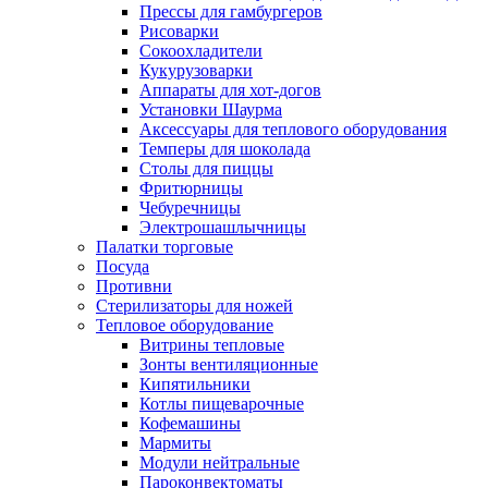
Прессы для гамбургеров
Рисоварки
Сокоохладители
Кукурузоварки
Аппараты для хот-догов
Установки Шаурма
Аксессуары для теплового оборудования
Темперы для шоколада
Столы для пиццы
Фритюрницы
Чебуречницы
Электрошашлычницы
Палатки торговые
Посуда
Противни
Стерилизаторы для ножей
Тепловое оборудование
Витрины тепловые
Зонты вентиляционные
Кипятильники
Котлы пищеварочные
Кофемашины
Мармиты
Модули нейтральные
Пароконвектоматы