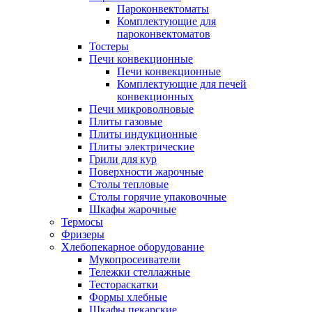
Пароконвектоматы
Комплектующие для
пароконвектоматов
Тостеры
Печи конвекционные
Печи конвекционные
Комплектующие для печей
конвекционных
Печи микроволновые
Плиты газовые
Плиты индукционные
Плиты электрические
Грили для кур
Поверхности жарочные
Столы тепловые
Столы горячие упаковочные
Шкафы жарочные
Термосы
Фризеры
Хлебопекарное оборудование
Мукопросеиватели
Тележки стеллажные
Тестораскатки
Формы хлебные
Шкафы пекарские