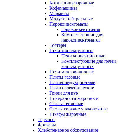
Котлы пищеварочные
Кофемашины
Мармиты
Модули нейтральные
Пароконвектоматы
Пароконвектоматы
Комплектующие для
пароконвектоматов
Тостеры
Печи конвекционные
Печи конвекционные
Комплектующие для печей
конвекционных
Печи микроволновые
Плиты газовые
Плиты индукционные
Плиты электрические
Грили для кур
Поверхности жарочные
Столы тепловые
Столы горячие упаковочные
Шкафы жарочные
Термосы
Фризеры
Хлебопекарное оборудование