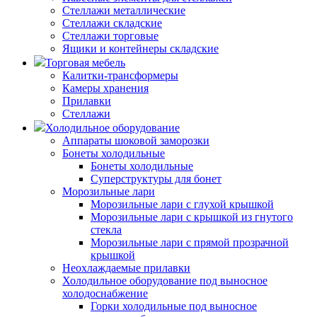
Стеллажи металлические
Стеллажи складские
Стеллажи торговые
Ящики и контейнеры складские
Торговая мебель
Калитки-трансформеры
Камеры хранения
Прилавки
Стеллажи
Холодильное оборудование
Аппараты шоковой заморозки
Бонеты холодильные
Бонеты холодильные
Суперструктуры для бонет
Морозильные лари
Морозильные лари с глухой крышкой
Морозильные лари с крышкой из гнутого
стекла
Морозильные лари с прямой прозрачной
крышкой
Неохлаждаемые прилавки
Холодильное оборудование под выносное
холодоснабжение
Горки холодильные под выносное