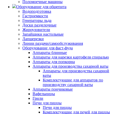
Поломоечные машины
Оборудование для общепита
Водоподготовка
Гастроемкости
Генераторы льда
Доски разделочные
Жироуловители
Запайщики настольные
Лапшерезки
Линии раздачи/самообслуживания
Оборудование для фаст-фуда
Аппараты блинные
Аппараты для нарезки картофеля спиралью
Аппараты для попкорна
Аппараты для производства сахарной ваты
Аппараты для производства сахарной
ваты
Комплектующие для аппаратов по
производству сахарной ваты
Аппараты пончиковые
Вафельницы
Грили
Печи для пиццы
Печи для пиццы
Комплектующие для печей для пиццы