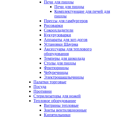
Печи для пиццы
Печи для пиццы
Комплектующие для печей для
пиццы
Прессы для гамбургеров
Рисоварки
Сокоохладители
Кукурузоварки
Аппараты для хот-догов
Установки Шаурма
Аксессуары для теплового
оборудования
Темперы для шоколада
Столы для пиццы
Фритюрницы
Чебуречницы
Электрошашлычницы
Палатки торговые
Посуда
Противни
Стерилизаторы для ножей
Тепловое оборудование
Витрины тепловые
Зонты вентиляционные
Кипятильники