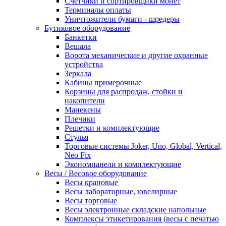
Счетчики и сортировщики монет
Терминалы оплаты
Уничтожители бумаги - шредеры
Бутиковое оборудование
Банкетки
Вешала
Ворота механические и другие охранные
устройства
Зеркала
Кабины примерочные
Корзины для распродаж, стойки и
накопители
Манекены
Плечики
Решетки и комплектующие
Стулья
Торговые системы Joker, Uno, Global, Vertical,
Neo Fix
Экономпанели и комплектующие
Весы / Весовое оборудование
Весы крановые
Весы лабораторные, ювелирные
Весы торговые
Весы электронные складские напольные
Комплексы этикетирования (весы с печатью