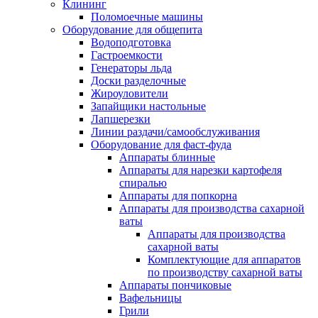
Клининг
Поломоечные машины
Оборудование для общепита
Водоподготовка
Гастроемкости
Генераторы льда
Доски разделочные
Жироуловители
Запайщики настольные
Лапшерезки
Линии раздачи/самообслуживания
Оборудование для фаст-фуда
Аппараты блинные
Аппараты для нарезки картофеля
спиралью
Аппараты для попкорна
Аппараты для производства сахарной
ваты
Аппараты для производства
сахарной ваты
Комплектующие для аппаратов
по производству сахарной ваты
Аппараты пончиковые
Вафельницы
Грили