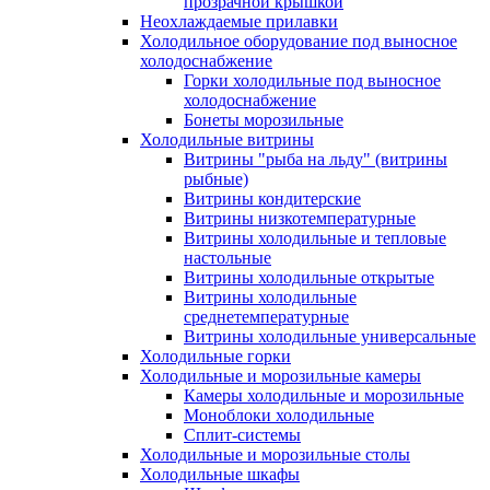
прозрачной крышкой
Неохлаждаемые прилавки
Холодильное оборудование под выносное
холодоснабжение
Горки холодильные под выносное
холодоснабжение
Бонеты морозильные
Холодильные витрины
Витрины "рыба на льду" (витрины
рыбные)
Витрины кондитерские
Витрины низкотемпературные
Витрины холодильные и тепловые
настольные
Витрины холодильные открытые
Витрины холодильные
среднетемпературные
Витрины холодильные универсальные
Холодильные горки
Холодильные и морозильные камеры
Камеры холодильные и морозильные
Моноблоки холодильные
Сплит-системы
Холодильные и морозильные столы
Холодильные шкафы