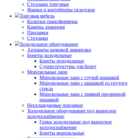
Стеллажи торговые
Ящики и контейнеры складские
Торговая мебель
Калитки-трансформеры
Камеры хранения
Прилавки
Стеллажи
Холодильное оборудование
Аппараты шоковой заморозки
Бонеты холодильные
Бонеты холодильные
Суперструктуры для бонет
Морозильные лари
Морозильные лари с глухой крышкой
Морозильные лари с крышкой из гнутого
стекла
Морозильные лари с прямой прозрачной
крышкой
Неохлаждаемые прилавки
Холодильное оборудование под выносное
холодоснабжение
Горки холодильные под выносное
холодоснабжение
Бонеты морозильные