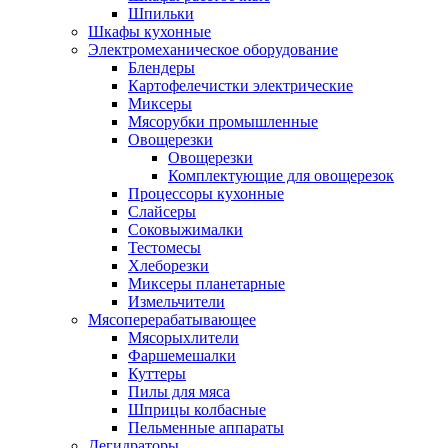
Шпильки
Шкафы кухонные
Электромеханическое оборудование
Блендеры
Картофелечистки электрические
Миксеры
Мясорубки промышленные
Овощерезки
Овощерезки
Комплектующие для овощерезок
Процессоры кухонные
Слайсеры
Соковыжималки
Тестомесы
Хлеборезки
Миксеры планетарные
Измельчители
Мясоперерабатывающее
Мясорыхлители
Фаршемешалки
Куттеры
Пилы для мяса
Шприцы колбасные
Пельменные аппараты
Дегидраторы