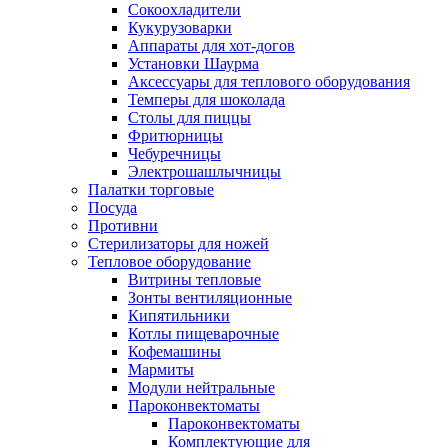
Сокоохладители
Кукурузоварки
Аппараты для хот-догов
Установки Шаурма
Аксессуары для теплового оборудования
Темперы для шоколада
Столы для пиццы
Фритюрницы
Чебуречницы
Электрошашлычницы
Палатки торговые
Посуда
Противни
Стерилизаторы для ножей
Тепловое оборудование
Витрины тепловые
Зонты вентиляционные
Кипятильники
Котлы пищеварочные
Кофемашины
Мармиты
Модули нейтральные
Пароконвектоматы
Пароконвектоматы
Комплектующие для