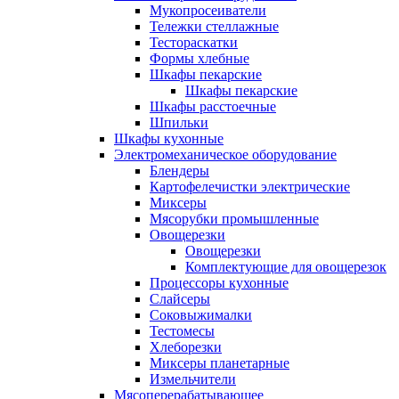
Мукопросеиватели
Тележки стеллажные
Тестораскатки
Формы хлебные
Шкафы пекарские
Шкафы пекарские
Шкафы расстоечные
Шпильки
Шкафы кухонные
Электромеханическое оборудование
Блендеры
Картофелечистки электрические
Миксеры
Мясорубки промышленные
Овощерезки
Овощерезки
Комплектующие для овощерезок
Процессоры кухонные
Слайсеры
Соковыжималки
Тестомесы
Хлеборезки
Миксеры планетарные
Измельчители
Мясоперерабатывающее