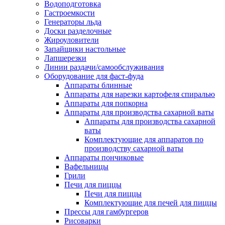
Водоподготовка
Гастроемкости
Генераторы льда
Доски разделочные
Жироуловители
Запайщики настольные
Лапшерезки
Линии раздачи/самообслуживания
Оборудование для фаст-фуда
Аппараты блинные
Аппараты для нарезки картофеля спиралью
Аппараты для попкорна
Аппараты для производства сахарной ваты
Аппараты для производства сахарной
ваты
Комплектующие для аппаратов по
производству сахарной ваты
Аппараты пончиковые
Вафельницы
Грили
Печи для пиццы
Печи для пиццы
Комплектующие для печей для пиццы
Прессы для гамбургеров
Рисоварки