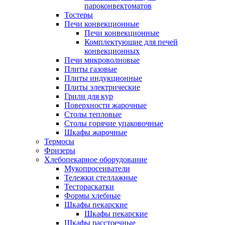
пароконвектоматов
Тостеры
Печи конвекционные
Печи конвекционные
Комплектующие для печей
конвекционных
Печи микроволновые
Плиты газовые
Плиты индукционные
Плиты электрические
Грили для кур
Поверхности жарочные
Столы тепловые
Столы горячие упаковочные
Шкафы жарочные
Термосы
Фризеры
Хлебопекарное оборудование
Мукопросеиватели
Тележки стеллажные
Тестораскатки
Формы хлебные
Шкафы пекарские
Шкафы пекарские
Шкафы расстоечные