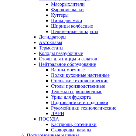
Мясорыхлители
Фаршемешалки
Куттеры
Пилы для мяса
Шприцы колбасные
Пельменные аппараты
Дегидраторы
Автоклавы
Термостаты
Колоды разрубочные
Столы для пиццы и салатов
Нейтральное оборудование
Ванны моечные
Полки кухонные настенные
Стеллажи технологические
Столы производственные
Тележки сервировочные
Урны для фудкорта
Подтоварники и подставки
Рукомойники технологические
ЛАРИ
ПОСУДА
Кастрюли, сотейники
Сковороды, казаны
Посудомоечные машины