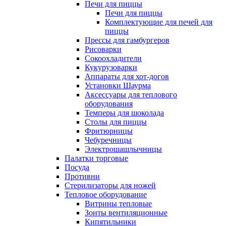
Печи для пиццы
Печи для пиццы
Комплектующие для печей для
пиццы
Прессы для гамбургеров
Рисоварки
Сокоохладители
Кукурузоварки
Аппараты для хот-догов
Установки Шаурма
Аксессуары для теплового
оборудования
Темперы для шоколада
Столы для пиццы
Фритюрницы
Чебуречницы
Электрошашлычницы
Палатки торговые
Посуда
Противни
Стерилизаторы для ножей
Тепловое оборудование
Витрины тепловые
Зонты вентиляционные
Кипятильники