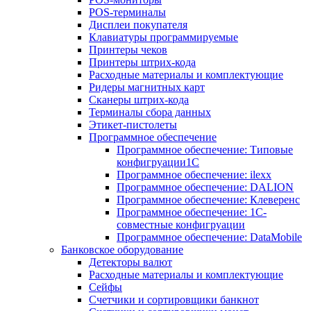
POS-терминалы
Дисплеи покупателя
Клавиатуры программируемые
Принтеры чеков
Принтеры штрих-кода
Расходные материалы и комплектующие
Ридеры магнитных карт
Сканеры штрих-кода
Терминалы сбора данных
Этикет-пистолеты
Программное обеспечение
Программное обеспечение: Типовые
конфигруации1С
Программное обеспечение: ilexx
Программное обеспечение: DALION
Программное обеспечение: Клеверенс
Программное обеспечение: 1С-
совместные конфигруации
Программное обеспечение: DataMobile
Банковское оборудование
Детекторы валют
Расходные материалы и комплектующие
Сейфы
Счетчики и сортировщики банкнот