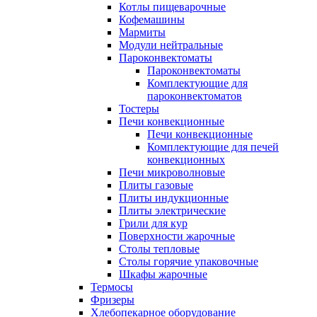
Котлы пищеварочные
Кофемашины
Мармиты
Модули нейтральные
Пароконвектоматы
Пароконвектоматы
Комплектующие для
пароконвектоматов
Тостеры
Печи конвекционные
Печи конвекционные
Комплектующие для печей
конвекционных
Печи микроволновые
Плиты газовые
Плиты индукционные
Плиты электрические
Грили для кур
Поверхности жарочные
Столы тепловые
Столы горячие упаковочные
Шкафы жарочные
Термосы
Фризеры
Хлебопекарное оборудование