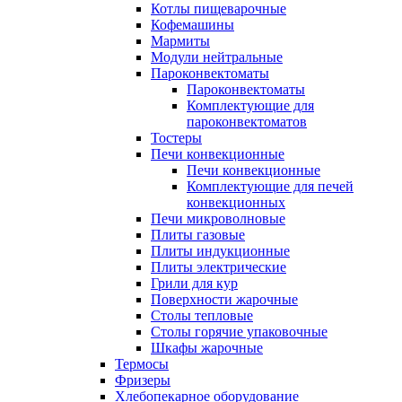
Котлы пищеварочные
Кофемашины
Мармиты
Модули нейтральные
Пароконвектоматы
Пароконвектоматы
Комплектующие для
пароконвектоматов
Тостеры
Печи конвекционные
Печи конвекционные
Комплектующие для печей
конвекционных
Печи микроволновые
Плиты газовые
Плиты индукционные
Плиты электрические
Грили для кур
Поверхности жарочные
Столы тепловые
Столы горячие упаковочные
Шкафы жарочные
Термосы
Фризеры
Хлебопекарное оборудование