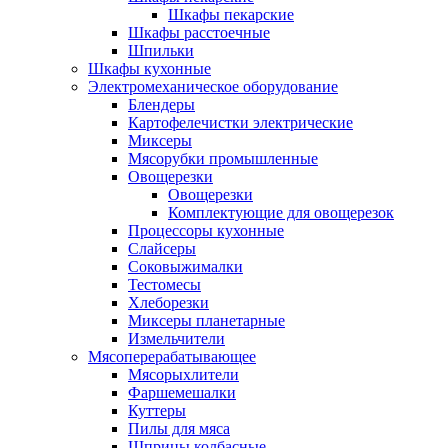
Шкафы пекарские
Шкафы расстоечные
Шпильки
Шкафы кухонные
Электромеханическое оборудование
Блендеры
Картофелечистки электрические
Миксеры
Мясорубки промышленные
Овощерезки
Овощерезки
Комплектующие для овощерезок
Процессоры кухонные
Слайсеры
Соковыжималки
Тестомесы
Хлеборезки
Миксеры планетарные
Измельчители
Мясоперерабатывающее
Мясорыхлители
Фаршемешалки
Куттеры
Пилы для мяса
Шприцы колбасные