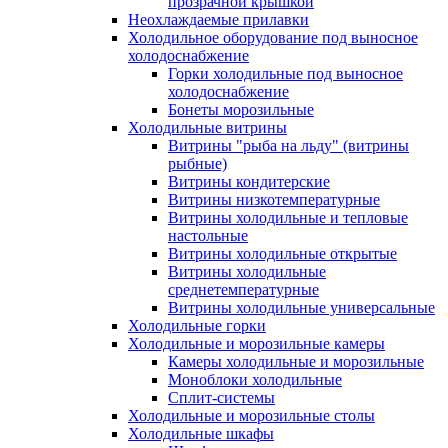
прозрачной крышкой
Неохлаждаемые прилавки
Холодильное оборудование под выносное
холодоснабжение
Горки холодильные под выносное
холодоснабжение
Бонеты морозильные
Холодильные витрины
Витрины "рыба на льду" (витрины
рыбные)
Витрины кондитерские
Витрины низкотемпературные
Витрины холодильные и тепловые
настольные
Витрины холодильные открытые
Витрины холодильные
среднетемпературные
Витрины холодильные универсальные
Холодильные горки
Холодильные и морозильные камеры
Камеры холодильные и морозильные
Моноблоки холодильные
Сплит-системы
Холодильные и морозильные столы
Холодильные шкафы