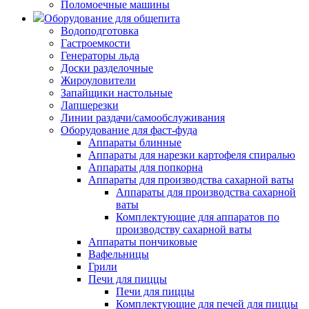
Поломоечные машины
Оборудование для общепита
Водоподготовка
Гастроемкости
Генераторы льда
Доски разделочные
Жироуловители
Запайщики настольные
Лапшерезки
Линии раздачи/самообслуживания
Оборудование для фаст-фуда
Аппараты блинные
Аппараты для нарезки картофеля спиралью
Аппараты для попкорна
Аппараты для производства сахарной ваты
Аппараты для производства сахарной
ваты
Комплектующие для аппаратов по
производству сахарной ваты
Аппараты пончиковые
Вафельницы
Грили
Печи для пиццы
Печи для пиццы
Комплектующие для печей для пиццы