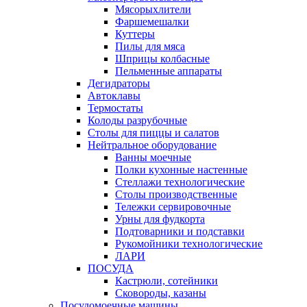
Мясорыхлители
Фаршемешалки
Куттеры
Пилы для мяса
Шприцы колбасные
Пельменные аппараты
Дегидраторы
Автоклавы
Термостаты
Колоды разрубочные
Столы для пиццы и салатов
Нейтральное оборудование
Ванны моечные
Полки кухонные настенные
Стеллажи технологические
Столы производственные
Тележки сервировочные
Урны для фудкорта
Подтоварники и подставки
Рукомойники технологические
ЛАРИ
ПОСУДА
Кастрюли, сотейники
Сковороды, казаны
Посудомоечные машины