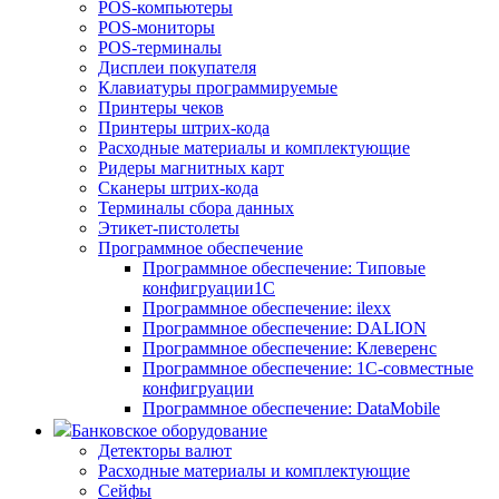
POS-компьютеры
POS-мониторы
POS-терминалы
Дисплеи покупателя
Клавиатуры программируемые
Принтеры чеков
Принтеры штрих-кода
Расходные материалы и комплектующие
Ридеры магнитных карт
Сканеры штрих-кода
Терминалы сбора данных
Этикет-пистолеты
Программное обеспечение
Программное обеспечение: Типовые
конфигруации1С
Программное обеспечение: ilexx
Программное обеспечение: DALION
Программное обеспечение: Клеверенс
Программное обеспечение: 1С-совместные
конфигруации
Программное обеспечение: DataMobile
Банковское оборудование
Детекторы валют
Расходные материалы и комплектующие
Сейфы