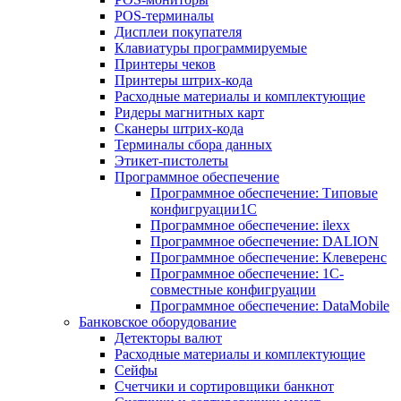
POS-терминалы
Дисплеи покупателя
Клавиатуры программируемые
Принтеры чеков
Принтеры штрих-кода
Расходные материалы и комплектующие
Ридеры магнитных карт
Сканеры штрих-кода
Терминалы сбора данных
Этикет-пистолеты
Программное обеспечение
Программное обеспечение: Типовые
конфигруации1С
Программное обеспечение: ilexx
Программное обеспечение: DALION
Программное обеспечение: Клеверенс
Программное обеспечение: 1С-
совместные конфигруации
Программное обеспечение: DataMobile
Банковское оборудование
Детекторы валют
Расходные материалы и комплектующие
Сейфы
Счетчики и сортировщики банкнот