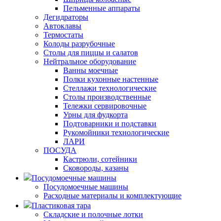
Пельменные аппараты
Дегидраторы
Автоклавы
Термостаты
Колоды разрубочные
Столы для пиццы и салатов
Нейтральное оборудование
Ванны моечные
Полки кухонные настенные
Стеллажи технологические
Столы производственные
Тележки сервировочные
Урны для фудкорта
Подтоварники и подставки
Рукомойники технологические
ЛАРИ
ПОСУДА
Кастрюли, сотейники
Сковороды, казаны
Посудомоечные машины
Посудомоечные машины
Расходные материалы и комплектующие
Пластиковая тара
Складские и полочные лотки