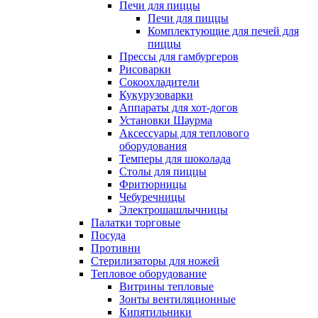
Печи для пиццы
Печи для пиццы
Комплектующие для печей для
пиццы
Прессы для гамбургеров
Рисоварки
Сокоохладители
Кукурузоварки
Аппараты для хот-догов
Установки Шаурма
Аксессуары для теплового
оборудования
Темперы для шоколада
Столы для пиццы
Фритюрницы
Чебуречницы
Электрошашлычницы
Палатки торговые
Посуда
Противни
Стерилизаторы для ножей
Тепловое оборудование
Витрины тепловые
Зонты вентиляционные
Кипятильники