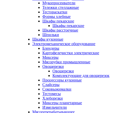
Мукопросеиватели
Тележки стеллажные
Тестораскатки
Формы хлебные
Шкафы пекарские
Шкафы пекарские
Шкафы расстоечные
Шпильки
Шкафы кухонные
Электромеханическое оборудование
Блендеры
Картофелечистки электрические
Миксеры
Мясорубки промышленные
Овощерезки
Овощерезки
Комплектующие для овощерезок
Процессоры кухонные
Слайсеры
Соковыжималки
Тестомесы
Хлеборезки
Миксеры планетарные
Измельчители
Мясоперерабатывающее