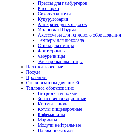
Прессы для гамбургеров
Рисоварки
Сокоохладители
Кукурузоварки
Аппараты для хот-догов
Установки Шаурма
Аксессуары для теплового оборудования
Темперы для шоколада
Столы для пиццы
Фритюрницы
Чебуречницы
Электрошашлычницы
Палатки торговые
Посуда
Противни
Стерилизаторы для ножей
Тепловое оборудование
Витрины тепловые
Зонты вентиляционные
Кипятильники
Котлы пищеварочные
Кофемашины
Мармиты
Модули нейтральные
Пароконвектоматы