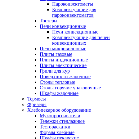
Пароконвектоматы
Комплектующие для
пароконвектоматов
Тостеры
Печи конвекционные
Печи конвекционные
Комплектующие для печей
конвекционных
Печи микроволновые
Плиты газовые
Плиты индукционные
Плиты электрические
Грили для кур
Поверхности жарочные
Столы тепловые
Столы горячие упаковочные
Шкафы жарочные
Термосы
Фризеры
Хлебопекарное оборудование
Мукопросеиватели
Тележки стеллажные
Тестораскатки
Формы хлебные
Шкафы пекарские