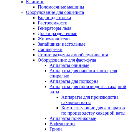
Клининг
Поломоечные машины
Оборудование для общепита
Водоподготовка
Гастроемкости
Генераторы льда
Доски разделочные
Жироуловители
Запайщики настольные
Лапшерезки
Линии раздачи/самообслуживания
Оборудование для фаст-фуда
Аппараты блинные
Аппараты для нарезки картофеля
спиралью
Аппараты для попкорна
Аппараты для производства сахарной
ваты
Аппараты для производства
сахарной ваты
Комплектующие для аппаратов
по производству сахарной ваты
Аппараты пончиковые
Вафельницы
Грили