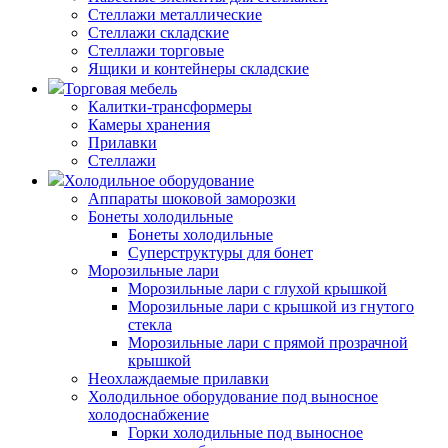
Стеллажи металлические
Стеллажи складские
Стеллажи торговые
Ящики и контейнеры складские
Торговая мебель
Калитки-трансформеры
Камеры хранения
Прилавки
Стеллажи
Холодильное оборудование
Аппараты шоковой заморозки
Бонеты холодильные
Бонеты холодильные
Суперструктуры для бонет
Морозильные лари
Морозильные лари с глухой крышкой
Морозильные лари с крышкой из гнутого
стекла
Морозильные лари с прямой прозрачной
крышкой
Неохлаждаемые прилавки
Холодильное оборудование под выносное
холодоснабжение
Горки холодильные под выносное