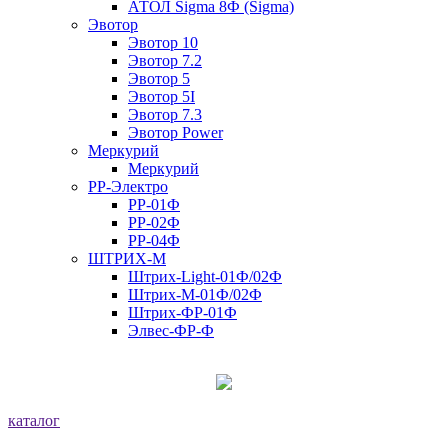
АТОЛ Sigma 8Ф (Sigma)
Эвотор
Эвотор 10
Эвотор 7.2
Эвотор 5
Эвотор 5I
Эвотор 7.3
Эвотор Power
Меркурий
Меркурий
РР-Электро
РР-01Ф
РР-02Ф
РР-04Ф
ШТРИХ-М
Штрих-Light-01Ф/02Ф
Штрих-М-01Ф/02Ф
Штрих-ФР-01Ф
Элвес-ФР-Ф
каталог