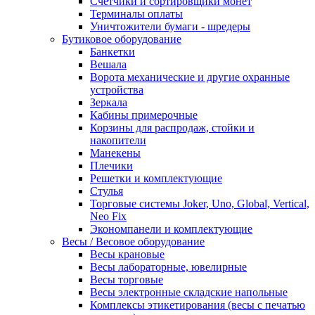
Счетчики и сортировщики монет
Терминалы оплаты
Уничтожители бумаги - шредеры
Бутиковое оборудование
Банкетки
Вешала
Ворота механические и другие охранные
устройства
Зеркала
Кабины примерочные
Корзины для распродаж, стойки и
накопители
Манекены
Плечики
Решетки и комплектующие
Стулья
Торговые системы Joker, Uno, Global, Vertical,
Neo Fix
Экономпанели и комплектующие
Весы / Весовое оборудование
Весы крановые
Весы лабораторные, ювелирные
Весы торговые
Весы электронные складские напольные
Комплексы этикетирования (весы с печатью